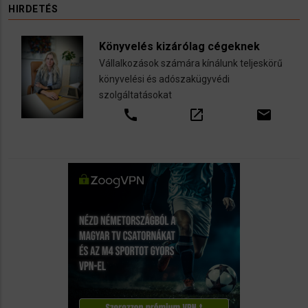
HIRDETÉS
Könyvelés kizárólag cégeknek
Vállalkozások számára kínálunk teljeskörű
könyvelési és adószakügyvédi
szolgáltatásokat
call
open_in_new
email