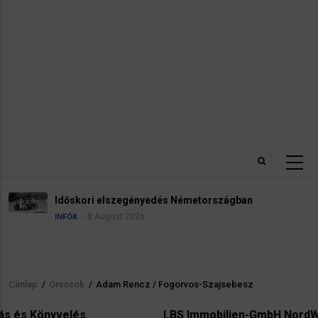
Időskori elszegényedés Németországban
8 August 2026
INFÓK
Címlap
/
Orvosok
/
Adam Rencz / Fogorvos-Szajsebesz
Morzsa
s
LBS Immobilien-GmbH NordWest