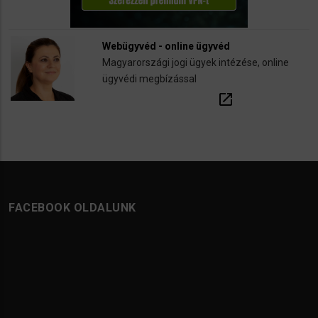
Webügyvéd - online ügyvéd
Magyarországi jogi ügyek intézése, online
ügyvédi megbízással
open_in_new
FACEBOOK OLDALUNK