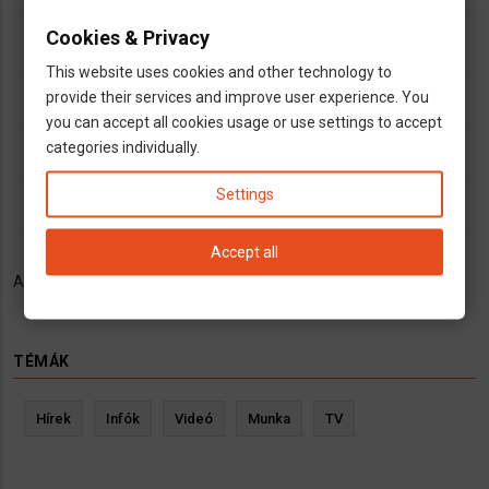
Cookies & Privacy
email
adam_rencz@web.de
This website uses cookies and other technology to
open_in_new
http://www.mundwellness.de
provide their services and improve user experience. You
you can accept all cookies usage or use settings to accept
dns
categories individually.
szájsebész
fogorvos
Settings
outlined_flag
Bayern
Accept all
Altalanos fogaszat, szajsebeszet es implantacio
TÉMÁK
Hírek
Infók
Videó
Munka
TV