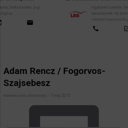
 jogi
Ingatlanközvetítés, lakáscélú finanszírozás
lakástakarék- és építési megtakarítási sz
valamint kapcsolódó pénzügyi tanácsadá
l
call
open_in_new
emai
Adam Rencz / Fogorvos-
Szajsebesz
7 máj 2013
Névtelen (nem ellenőrzött)