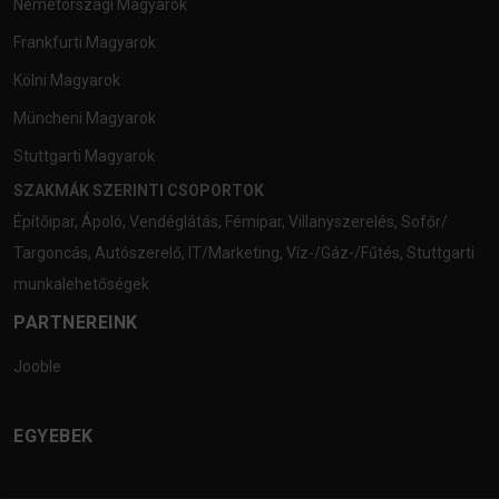
Németországi Magyarok
Frankfurti Magyarok
Kölni Magyarok
Müncheni Magyarok
Stuttgarti Magyarok
SZAKMÁK SZERINTI CSOPORTOK
Építőipar
,
Ápoló
,
Vendéglátás
,
Fémipar
,
Villanyszerelés
,
Sofőr/
Targoncás
,
Autószerelő
,
IT/Marketing
,
Víz-/Gáz-/Fűtés
,
Stuttgarti
munkalehetőségek
PARTNEREINK
Jooble
EGYEBEK