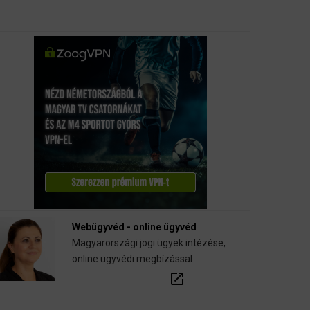
Webügyvéd - online ügyvéd
Magyarországi jogi ügyek intézése,
online ügyvédi megbízással
open_in_new