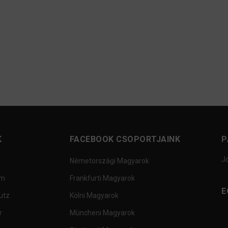
K
FACEBOOK CSOPORTJAINK
P
J
Németországi Magyarok
um
Frankfurti Magyarok
E
utz
Kölni Magyarok
r
Müncheni Magyarok