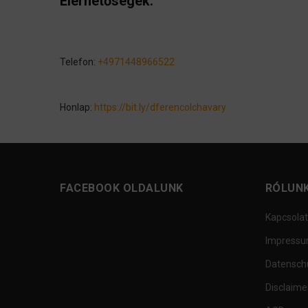
Elérhetőségek:
Telefon:
+4971448966522
Honlap:
https://bit.ly/dferencolchavary
FACEBOOK OLDALUNK
RÓLUN
Kapcsolat
Impress
Datensch
Disclaime