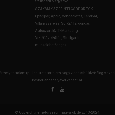
Stuttgarti Magyarok
SZAKMÁK SZERINTI CSOPORTOK
Építőipar
,
Ápoló
,
Vendéglátás
,
Fémipar
,
Villanyszerelés
,
Sofőr/ Targoncás
,
Autószerelő
,
IT/Marketing
,
Víz-/Gáz-/Fűtés
,
Stuttgarti
munkalehetőségek
ármely tartalom (pl. kép, írott tartalom, vagy videó stb.) kizárólag a sz
írásbeli engedélyével vehető át.
© Copyright
nemetorszagi-magyarok.de
2013-2024.