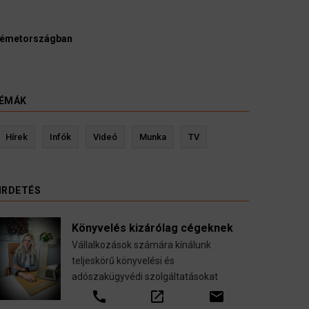
Ügyvédek, bírák
kellene vizsgálni
3 August 2
HÍREK
ÉMÁK
Kevin Ressler biztosítási szakértő
Hírek
Infók
Videó
Munka
TV
Gépjármű-, jogvédelmi-, felelősség-, baleset-,
nyugdíj-, fogászati biztosítások.
IRDETÉS
call
open_in_new
email
Könyvelés kizárólag cégeknek
Vállalkozások számára kínálunk
teljeskörű könyvelési és
adószakügyvédi szolgáltatásokat
call
open_in_new
email