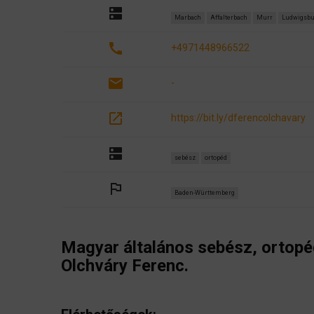
dns
Marbach
Affalterbach
Murr
Ludwigsbu
call
+4971448966522
email
-
open_in_new
https://bit.ly/dferencolchavary
dns
sebész
ortopéd
outlined_flag
Baden-Württemberg
Magyar általános sebész, ortop
Olchváry Ferenc.