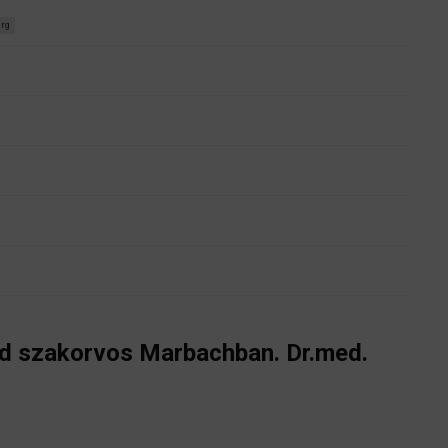
rg
éd szakorvos Marbachban. Dr.med.