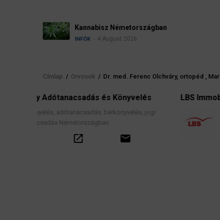
Kannabisz Németországban
4 August 2026
INFÓK
Címlap
/
Orvosok
/
Dr. med. Ferenc Olchváry, ortopéd , Ma
Morzsa
s Könyvelés
LBS Immobilien-GmbH NordWest
rkönyvelés, jogi
Ingatlanközvetítés, lakáscélú finanszír
hitelek, lakástakarék- és építési megta
szerződések, valamint kapcsolódó pé
email
tanácsadás.
call
open_in_new
email