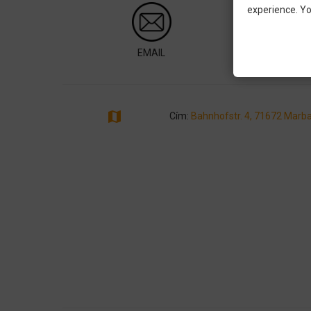
experience. Yo
EMAIL
W
map
Cím:
Bahnhofstr. 4, 71672 Marb