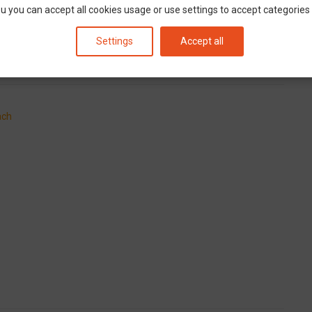
u you can accept all cookies usage or use settings to accept categories i
Settings
Accept all
EBOLDAL
HÍVÁS
ach