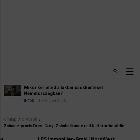
entését
Adózás Németországban. Adóo
Steuerklasse
8 August 2026
INFÓK
Címlap
/
Orvosok
/
Morzsa
Zahnarztpraxis Dres. Croy- Zahnheilkunde und Kieferorthopädie
LBS Immobilien-GmbH NordWest