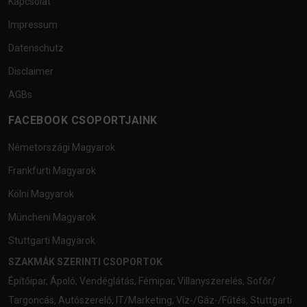
Kapcsolat
Impressum
Datenschutz
Disclaimer
AGBs
FACEBOOK CSOPORTJAINK
Németországi Magyarok
Frankfurti Magyarok
Kölni Magyarok
Müncheni Magyarok
Stuttgarti Magyarok
SZAKMÁK SZERINTI CSOPORTOK
Építőipar
,
Ápoló
,
Vendéglátás
,
Fémipar
,
Villanyszerelés
,
Sofőr/
Targoncás
,
Autószerelő
,
IT/Marketing
,
Víz-/Gáz-/Fűtés
,
Stuttgarti