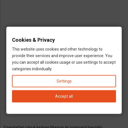
Cookies & Privacy
This website uses cookies and other technology to
dns
Nürnberg
provide their services and improve user experience. You
you can accept all cookies usage or use settings to accept
call
0911/606740
categories individually.
open_in_new
www.zahnarzt-croy.de
Settings
dns
fogorvos
szájsebész
fogszabályozó szakorvos
Accept all
outlined_flag
Bayern
Szeretettel várjuk kedves Magyar és magyarúl beszélö