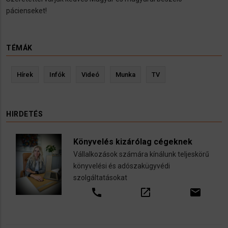
pácienseket!
TÉMÁK
Hírek
Infók
Videó
Munka
TV
HIRDETÉS
Könyvelés kizárólag cégeknek
Vállalkozások számára kínálunk teljeskörű
könyvelési és adószakügyvédi
szolgáltatásokat
call
open_in_new
email