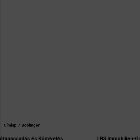
Címlap
/
Böblingen
Morzsa
Könyvelés
LBS Immobilien-GmbH NordWest