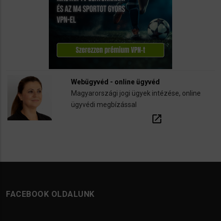
Webügyvéd - online ügyvéd
Magyarországi jogi ügyek intézése, online
ügyvédi megbízással
open_in_new
FACEBOOK OLDALUNK