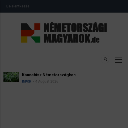
Ugrás
USER
Bejelentkezés
a
ACCOUNT
MENU
tartalomra
Kannabisz Németországban
4 August 2026
INFÓK