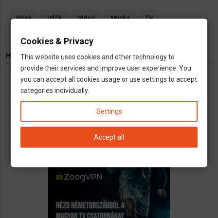
Hírek
Infók
Videó
Munka
TV
Cookies & Privacy
HIRDETÉS
This website uses cookies and other technology to
provide their services and improve user experience. You
you can accept all cookies usage or use settings to accept
Könyvelés kizárólag cégeknek
categories individually.
Vállalkozások számára kínálunk teljeskörű
könyvelési és adószakügyvédi
Settings
szolgáltatásokat
call
open_in_new
email
Accept all