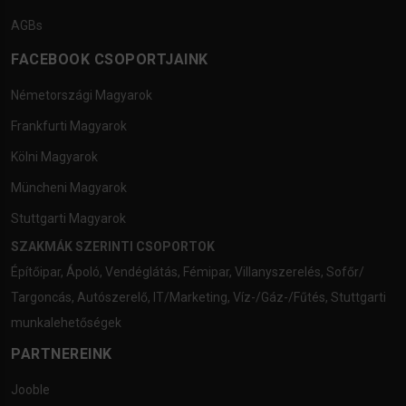
AGBs
FACEBOOK CSOPORTJAINK
Németországi Magyarok
Frankfurti Magyarok
Kölni Magyarok
Müncheni Magyarok
Stuttgarti Magyarok
SZAKMÁK SZERINTI CSOPORTOK
Építőipar
,
Ápoló
,
Vendéglátás
,
Fémipar
,
Villanyszerelés
,
Sofőr/
Targoncás
,
Autószerelő
,
IT/Marketing
,
Víz-/Gáz-/Fűtés
,
Stuttgarti
munkalehetőségek
PARTNEREINK
Jooble