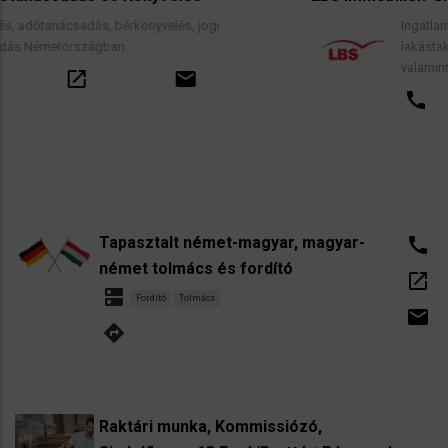
rkönyvelés, jogi
Ingatlanközvetítés, lakáscélú f
lakástakarék- és építési megt
valamint kapcsolódó pénzügy
email
call
open_in_new
Tapasztalt német-magyar, magyar-
call
német tolmács és fordító
open_in_new
dns
Fordító
Tolmács
email
directions
Raktári munka, Kommissiózó,