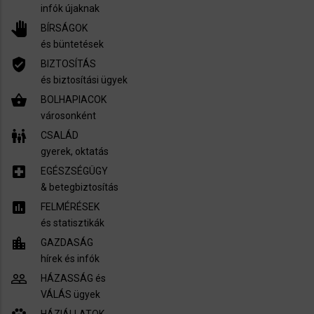
infók újaknak
pan_tool
BÍRSÁGOK
és büntetések
verified_user
BIZTOSÍTÁS
és biztosítási ügyek
shopping_basket
BOLHAPIACOK
városonként
family_restroom
CSALÁD
gyerek, oktatás
local_hospital
EGÉSZSÉGÜGY
​& betegbiztosítás
assessment
FELMÉRÉSEK
és statisztikák
location_city
GAZDASÁG
hírek és infók
people_outline
HÁZASSÁG és
VÁLÁS ügyek
HÁZIÁLLATOK