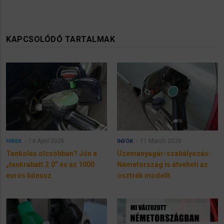
KAPCSOLÓDÓ TARTALMAK
14 April 2026
11 March 2026
HÍREK
INFÓK
Tankolás olcsóbban? Jön a
Üzemanyagár-szabályozás:
„tankrabatt 2.0” és az 1000
Németország is átveheti az
eurós bónusz
osztrák modellt