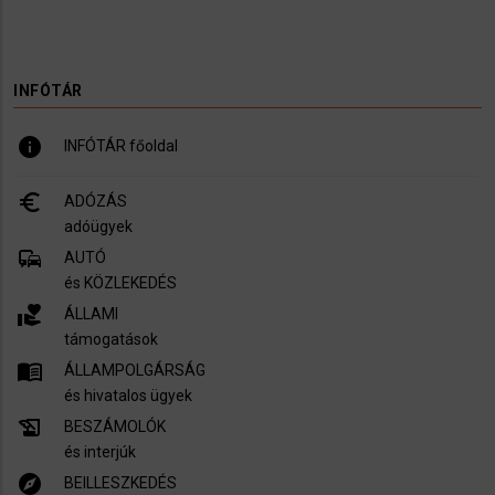
INFÓTÁR
info
INFÓTÁR főoldal
euro_symbol
ADÓZÁS
adóügyek
commute
AUTÓ
és KÖZLEKEDÉS
volunteer_activism
ÁLLAMI
támogatások
menu_book
ÁLLAMPOLGÁRSÁG
és hivatalos ügyek
history_edu
BESZÁMOLÓK
és interjúk
explore
BEILLESZKEDÉS