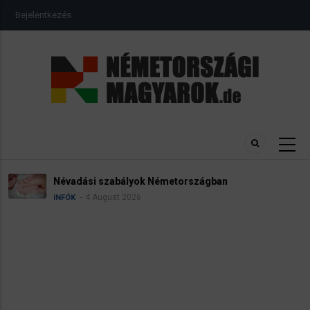
Ugrás
USER
Bejelentkezés
a
ACCOUNT
MENU
tartalomra
Névadási szabályok Németországban
4 August 2026
INFÓK