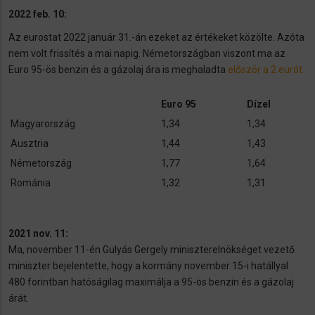
2022 feb. 10:
Az eurostat 2022 január 31.-án ezeket az értékeket közölte. Azóta
nem volt frissítés a mai napig. Németországban viszont ma az
Euro 95-ös benzin és a gázolaj ára is meghaladta
először a 2 eurót.
Euro 95
Dízel
Magyarország
1,34
1,34
Ausztria
1,44
1,43
Németország
1,77
1,64
Románia
1,32
1,31
2021 nov. 11:
Ma, november 11-én Gulyás Gergely miniszterelnökséget vezető
miniszter bejelentette, hogy a kormány november 15-i hatállyal
480 forintban hatóságilag maximálja a 95-ös benzin és a gázolaj
árát.