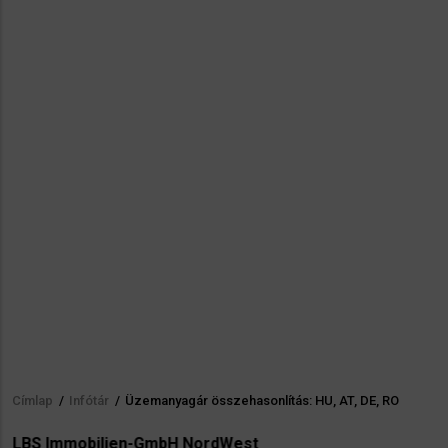
Címlap
/
Infótár
/
Üzemanyagár összehasonlítás: HU, AT, DE, RO
Morzsa
LBS Immobilien-GmbH NordWest