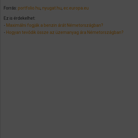
Forrás:
portfolio.hu
,
nyugat.hu
,
ec.europa.eu
Ez is érdekelhet:
-
Maximálni fogják a benzin árát Németországban?
-
Hogyan tevődik össze az üzemanyag ára Németországban?