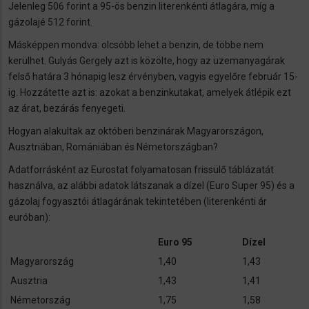
Jelenleg 506 forint a 95-ös benzin literenkénti átlagára, míg a
gázolajé 512 forint.
Másképpen mondva: olcsóbb lehet a benzin, de többe nem
kerülhet. Gulyás Gergely azt is közölte, hogy az üzemanyagárak
felső határa 3 hónapig lesz érvényben, vagyis egyelőre február 15-
ig. Hozzátette azt is: azokat a benzinkutakat, amelyek átlépik ezt
az árat, bezárás fenyegeti.
Hogyan alakultak az októberi benzinárak Magyarországon,
Ausztriában, Romániában és Németországban?
Adatforrásként az Eurostat folyamatosan frissülő táblázatát
használva, az alábbi adatok látszanak a dízel (Euro Super 95) és a
gázolaj fogyasztói átlagárának tekintetében (literenkénti ár
euróban):
Euro 95
Dízel
Magyarország
1,40
1,43
Ausztria
1,43
1,41
Németország
1,75
1,58