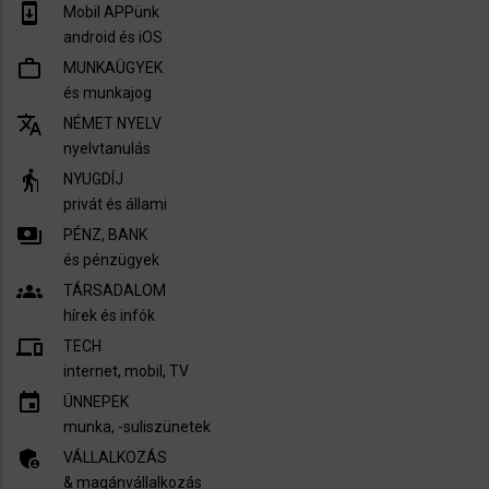
system_update
Mobil APPünk
android és iOS
work_outline
MUNKAÜGYEK
és munkajog
translate
NÉMET NYELV
nyelvtanulás
elderly
NYUGDÍJ
privát és állami
payments
PÉNZ, BANK
és pénzügyek
groups
TÁRSADALOM
hírek és infók
devices
TECH
internet, mobil, TV​
insert_invitation
ÜNNEPEK
munka, -suliszünetek
admin_panel_settings
VÁLLALKOZÁS
& magánvállalkozás