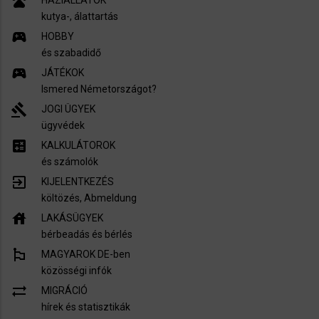
pets
kutya-, álattartás
sports_esports
HOBBY
és szabadidő
sports_esports
JÁTÉKOK
Ismered Németországot?
gavel
JOGI ÜGYEK
ügyvédek
calculate
KALKULÁTOROK
és számolók
exit_to_app
KIJELENTKEZÉS
költözés, Abmeldung
house
LAKÁSÜGYEK
bérbeadás és bérlés
emoji_flags
MAGYAROK DE-ben
közösségi infók
sync_alt
MIGRÁCIÓ
hírek és statisztikák