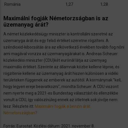
Románia
1,27
1,28
Maximálni fogják Németorzságban is az
üzemanyag árát?
A német közlekedésiügy miniszter is kontrollálni szeretné az
üzemanyga árát és egy felső értéket szeretne rögzíteni. A
széndioxid-kibocsátás ára az elkövetkező években tovább fog nőni
ami magával vonzza az üzemanyagárakat is. Andreas Scheuer
közlekedési miniszter (CDU)két eurónál látja az üzemyag
maximális értéket. Szerinte az államnak közbe kellene lépnie, és
rögzítenie kellene az üzemanyag árát hiszen különösen a vidéki
területeken függenek az emberek az autótól. A kormánynak "kell,
hogy legyen ereje beavatkozni", mondta Scheuer. A CDU viszont
nem nyerte meg a 2021-es Bundestag választást és ellenzékbe
vonult a CDU, így valószínüleg ennek az ötletnek sok jövője nem
lesz. Részlete itt:
Maximálni fogják a benzin árát
Németországban?
Forrás: Eurostat. Közlési dátum: 2021. november 8.