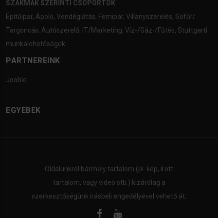
SZAKMÁK SZERINTI CSOPORTOK
Építőipar
,
Ápoló
,
Vendéglátás
,
Fémipar
,
Villanyszerelés
,
Sofőr/
Targoncás
,
Autószerelő
,
IT/Marketing
,
Víz-/Gáz-/Fűtés
,
Stuttgarti
munkalehetőségek
PARTNEREINK
Jooble
EGYEBEK
Oldalunkról bármely tartalom (pl. kép, írott
tartalom, vagy videó stb.) kizárólag a
szerkesztőségünk írásbeli engedélyével vehető át.