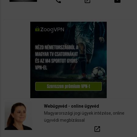
call
open_in_new
email
Webügyvéd - online ügyvéd
Magyarországi jogi ügyek intézése, online
ügyvédi megbízással
open_in_new