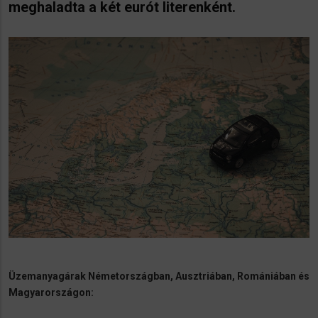
meghaladta a két eurót literenként.
Üzemanyagárak Németországban, Ausztriában, Romániában és
Magyarországon: