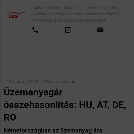
Ingatlanközvetítés, lakáscélú finanszírozási hitelek,
lakástakarék- és építési megtakarítási szerződések,
valamint kapcsolódó pénzügyi tanácsadás.
call
open_in_new
email
10 February 2022
0 Hozzászólások
/
Üzemanyagár
összehasonlítás: HU, AT, DE,
RO
Németországban az üzemanyag ára