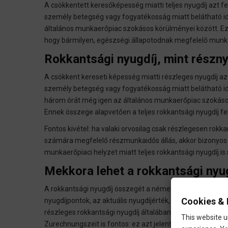
A csökkentett keresőképesség miatti teljes nyugdíj azt felt
személy betegség vagy fogyatékosság miatt belátható id
általános munkaerőpiac szokásos körülményei között. Ez 
hogy bármilyen, egészségi állapotodnak megfelelő munká
Rokkantsági nyugdíj, mint részny
A csökkent kereseti képesség miatti részleges nyugdíj azt 
személy betegség vagy fogyatékosság miatt belátható idő
három órát még igen az általános munkaerőpiac szokásos
Ennek összege alapvetően a teljes rokkantsági nyugdíj fe
Fontos kivétel: ha valaki orvosilag csak részlegesen rokka
számára megfelelő részmunkaidős állás, akkor bizonyos 
munkaerőpiaci helyzet miatt teljes rokkantsági nyugdíj is
Mekkora lehet a rokkantsági nyu
A rokkantsági nyugdíj összegét a német nyugdíjképlet a
Cookies & 
nyugdíjpontok, az aktuális nyugdíjérték, valamint az is, h
részleges rokkantsági nyugdíj általában feleakkora, mint 
This website u
Zurechnungszeit is fontos: ez azt jelenti, hogy a nyugdíj