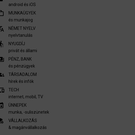
android és iOS
outline
MUNKAÜGYEK
és munkajog
nslate
NÉMET NYELV
nyelvtanulás
derly
NYUGDÍJ
privát és állami
ments
PÉNZ, BANK
és pénzügyek
oups
TÁRSADALOM
hírek és infók
vices
TECH
internet, mobil, TV​
invitation
ÜNNEPEK
munka, -suliszünetek
nel_settings
VÁLLALKOZÁS
& magánvállalkozás