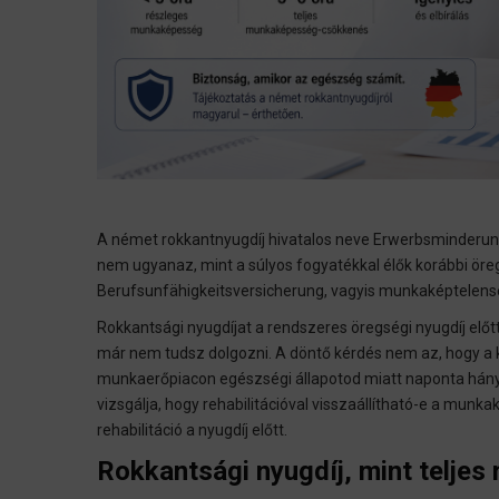
A német rokkantnyugdíj hivatalos neve Erwerbsminderung
nem ugyanaz, mint a súlyos fogyatékkal élők korábbi öre
Berufsunfähigkeitsversicherung, vagyis munkaképtelenség
Rokkantsági nyugdíjat a rendszeres öregségi nyugdíj előt
már nem tudsz dolgozni. A döntő kérdés nem az, hogy a k
munkaerőpiacon egészségi állapotod miatt naponta hány ó
vizsgálja, hogy rehabilitációval visszaállítható-e a munk
rehabilitáció a nyugdíj előtt.
Rokkantsági nyugdíj, mint teljes 