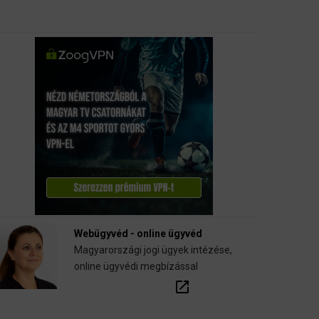
Webügyvéd - online ügyvéd
Magyarországi jogi ügyek intézése,
online ügyvédi megbízással
open_in_new