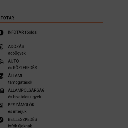
NFÓTÁR
nfo
INFÓTÁR főoldal
_symbol
ADÓZÁS
adóügyek
mmute
AUTÓ
és KÖZLEKEDÉS
er_activism
ÁLLAMI
támogatások
u_book
ÁLLAMPOLGÁRSÁG
és hivatalos ügyek
ory_edu
BESZÁMOLÓK
és interjúk
plore
BEILLESZKEDÉS
infók újaknak