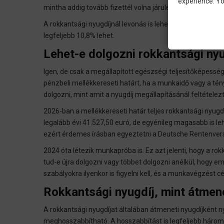
experience. Yo
mintha addig tovább fizettél volna járulékot.
A rokkantsági nyugdíjnál levonás is lehet, ha a nyugdíj az
legfeljebb 10,8% lehet.
Lehet-e dolgozni rokkantsági nyu
Igen, de csak a megállapított egészségi teljesítőképesség
pénzbeli mellékkereseti határt, ha a munkaidő vagy a t
dolgozni, mint amit a nyugdíj megállapításánál feltételez
2026-ban a mellékkereseti határ teljes rokkantsági nyugdí
legalább évi 41.527,50 euró, de egyénileg magasabb is le
ezért érdemes írásban egyeztetni a Deutsche Rentenver
2024 óta létezik munkapróba is. Ez azt jelenti, hogy a rok
tud-e újra dolgozni vagy többet dolgozni anélkül, hogy em
szabályokra ilyenkor is figyelni kell, és a munkavégzést c
Rokkantsági nyugdíj, mint átmene
A rokkantsági nyugdíjat általában átmeneti nyugdíjként ny
meghosszabbítható. A hosszabbítást is legfeljebb három