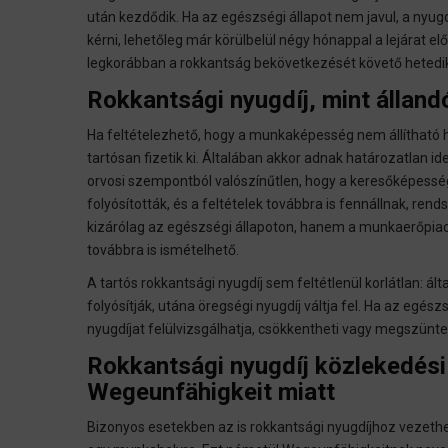
után kezdődik. Ha az egészségi állapot nem javul, a nyug
kérni, lehetőleg már körülbelül négy hónappal a lejárat e
legkorábban a rokkantság bekövetkezését követő hetedik
Rokkantsági nyugdíj, mint álland
Ha feltételezhető, hogy a munkaképesség nem állítható h
tartósan fizetik ki. Általában akkor adnak határozatlan i
orvosi szempontból valószínűtlen, hogy a keresőképesség 
folyósították, és a feltételek továbbra is fennállnak, re
kizárólag az egészségi állapoton, hanem a munkaerőpiaci 
továbbra is ismételhető.
A tartós rokkantsági nyugdíj sem feltétlenül korlátlan: á
folyósítják, utána öregségi nyugdíj váltja fel. Ha az egész
nyugdíjat felülvizsgálhatja, csökkentheti vagy megszünte
Rokkantsági nyugdíj közlekedési
Wegeunfähigkeit miatt
Bizonyos esetekben az is rokkantsági nyugdíjhoz vezethet