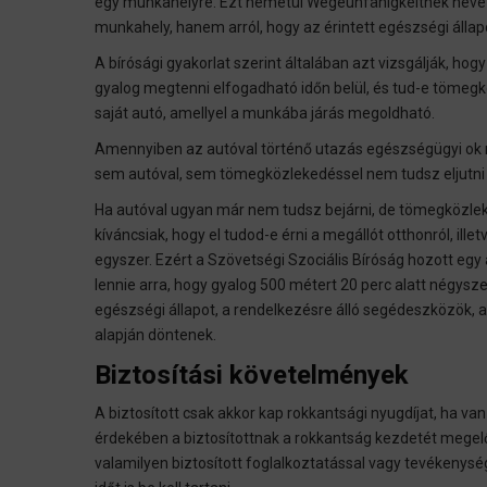
egy munkahelyre. Ezt németül Wegeunfähigkeitnek nevezi
munkahely, hanem arról, hogy az érintett egészségi állap
A bírósági gyakorlat szerint általában azt vizsgálják, ho
gyalog megtenni elfogadható időn belül, és tud-e tömegk
saját autó, amellyel a munkába járás megoldható.
Amennyiben az autóval történő utazás egészségügyi ok 
sem autóval, sem tömegközlekedéssel nem tudsz eljutni
Ha autóval ugyan már nem tudsz bejárni, de tömegközlek
kíváncsiak, hogy el tudod-e érni a megállót otthonról, il
egyszer. Ezért a Szövetségi Szociális Bíróság hozott egy 
lennie arra, hogy gyalog 500 métert 20 perc alatt négy
egészségi állapot, a rendelkezésre álló segédeszközök
alapján döntenek.
Biztosítási követelmények
A biztosított csak akkor kap rokkantsági nyugdíjat, ha van
érdekében a biztosítottnak a rokkantság kezdetét megelőz
valamilyen biztosított foglalkoztatással vagy tevékenys