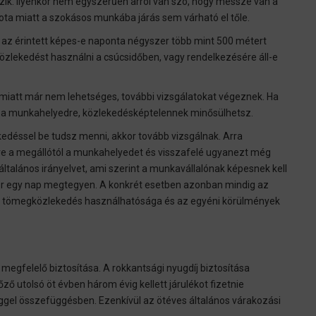
k. Ilyenkor nem egyszerűen arról van szó, hogy messze van a
ota miatt a szokásos munkába járás sem várható el tőle.
gy az érintett képes-e naponta négyszer több mint 500 métert
özlekedést használni a csúcsidőben, vagy rendelkezésére áll-e
miatt már nem lehetséges, további vizsgálatokat végeznek. Ha
 a munkahelyedre, közlekedésképtelennek minősülhetsz.
edéssel be tudsz menni, akkor tovább vizsgálnak. Arra
letve a megállótól a munkahelyedet és visszafelé ugyanezt még
általános irányelvet, ami szerint a munkavállalónak képesnek kell
szer egy nap megtegyen. A konkrét esetben azonban mindig az
, a tömegközlekedés használhatósága és az egyéni körülmények
 megfelelő biztosítása. A rokkantsági nyugdíj biztosítása
ő utolsó öt évben három évig kellett járulékot fizetnie
éggel összefüggésben. Ezenkívül az ötéves általános várakozási