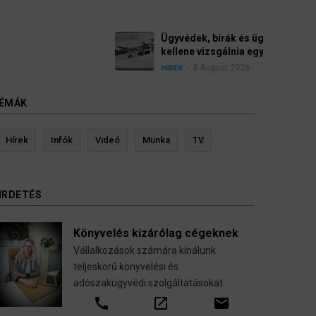
yészek szerint a német politikának mielőbb meg
pártbetiltási eljárás elindítását.
ÉMÁK
evin Ressler biztosítási szakértő
Langó S
Hírek
Infók
Videó
Munka
TV
Gépjármű-, jogvédelmi-, felelősség-, baleset-,
nyugdíj-, fogászati biztosítások.
IRDETÉS
call
open_in_new
email
Könyvelés kizárólag cégeknek
Vállalkozások számára kínálunk
teljeskörű könyvelési és
adószakügyvédi szolgáltatásokat
call
open_in_new
email