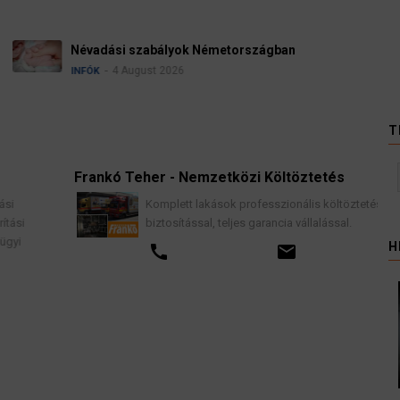
Ügyvédek, bírák és üg
kellene vizsgálnia egy 
3 August 2026
HÍREK
T
Frankó Teher - Nemzetközi Költöztetés
K
Komplett lakások professzionális költöztetése
biztosítással, teljes garancia vállalással.
H
call
email