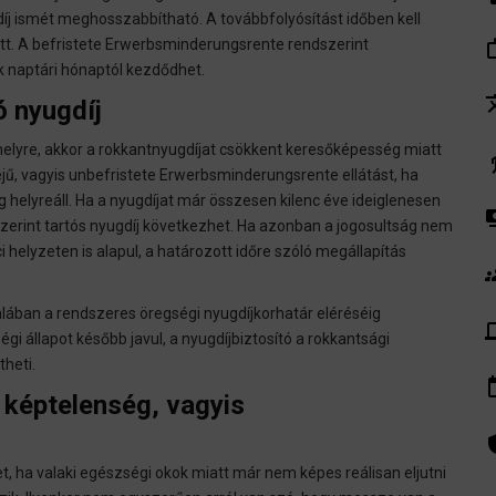
díj ismét meghosszabbítható. A továbbfolyósítást időben kell
work_
lőtt. A befristete Erwerbsminderungsrente rendszerint
 naptári hónaptól kezdődhet.
tra
ó nyugdíj
elyre, akkor a rokkantnyugdíjat csökkent keresőképesség miatt
el
dejű, vagyis unbefristete Erwerbsminderungsrente ellátást, ha
helyreáll. Ha a nyugdíjat már összesen kilenc éve ideiglenesen
pay
ndszerint tartós nyugdíj következhet. Ha azonban a jogosultság nem
helyzeten is alapul, a határozott időre szóló megállapítás
gr
ltalában a rendszeres öregségi nyugdíjkorhatár eléréséig
de
ségi állapot később javul, a nyugdíjbiztosító a rokkantsági
theti.
insert_
 képtelenség, vagyis
admin_pa
, ha valaki egészségi okok miatt már nem képes reálisan eljutni