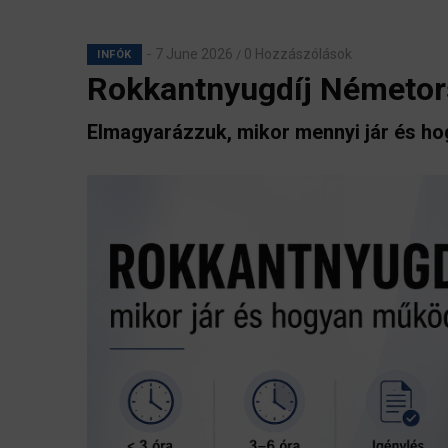
7 June 2026
0 Hozzászólások
/
INFÓK
Rokkantnyugdíj Németo
Elmagyarázzuk, mikor mennyi jár és h