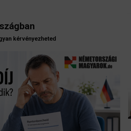
rszágban
ogyan kérvényezheted