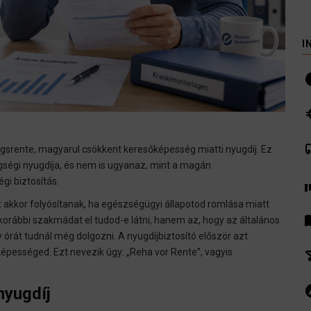
I
i
euro
co
srente, magyarul csökkent keresőképesség miatti nyugdíj. Ez
gségi nyugdíja, és nem is ugyanaz, mint a magán
i biztosítás.
volunte
t akkor folyósítanak, ha egészségügyi állapotod romlása miatt
men
orábbi szakmádat el tudod-e látni, hanem az, hogy az általános
rát tudnál még dolgozni. A nyugdíjbiztosító először azt
aképességed. Ezt nevezik úgy: „Reha vor Rente”, vagyis
hist
ex
nyugdíj