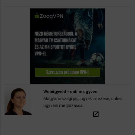
Webügyvéd - online ügyvéd
Magyarországi jogi ügyek intézése, online
ügyvédi megbízással
open_in_new