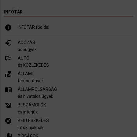
INFÓTÁR
info
INFÓTÁR főoldal
euro_symbol
ADÓZÁS
adóügyek
commute
AUTÓ
és KÖZLEKEDÉS
volunteer_activism
ÁLLAMI
támogatások
menu_book
ÁLLAMPOLGÁRSÁG
és hivatalos ügyek
history_edu
BESZÁMOLÓK
és interjúk
explore
BEILLESZKEDÉS
infók újaknak
pan_tool
BÍRSÁGOK