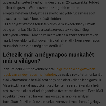
ugyanazt a fizetést kapta, minden órában 25 százalékkal többet
kellett dolgoznia. Weber szerint ez legtöbb esetben
elképzelhetetlen. Ehelyett a szakértő nagyobb rugalmasságot
javasol a munkaidő beosztását illetően.
Ezzel együtt számos területen óriási a munkaerőhiány. Emiatt
pedig a munkavállalók és a szakszervezetek valószínűleg
fölényben vannak. "Most a vállalatokon és a szakszervezeteken
múlik, hogy eldöntsék, hogyan tárgyalnak erről – hogy négynapos
munkahét lesz-e, az még nem derült ki."
Létezik már a négynapos munkahét
már a világon?
Igen. Például 2022 novembere óta
Belgiumban a dolgozóknak
joguk van a négynapos munkahétre
, de csak a rövidített munkahét
első változatára: a heti 40 órát négy nap alatt kellene ledolgozniuk.
Másrészt, ha alkalmazottként csökkenteni szeretné valaki a heti
órák számát, akkor el kell fogadnia a fizetéscsökkentést. Ezen kívül
egyébként van még három más ország is, ahol valamilyen
formában létezik már ez a munkaszervezési mód: Írország, Nagy-