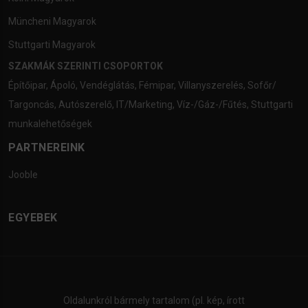
Müncheni Magyarok
Stuttgarti Magyarok
SZAKMÁK SZERINTI CSOPORTOK
Építőipar
,
Ápoló
,
Vendéglátás
,
Fémipar
,
Villanyszerelés
,
Sofőr/
Targoncás
,
Autószerelő
,
IT/Marketing
,
Víz-/Gáz-/Fűtés
,
Stuttgarti
munkalehetőségek
PARTNEREINK
Jooble
EGYEBEK
Oldalunkról bármely tartalom (pl. kép, írott