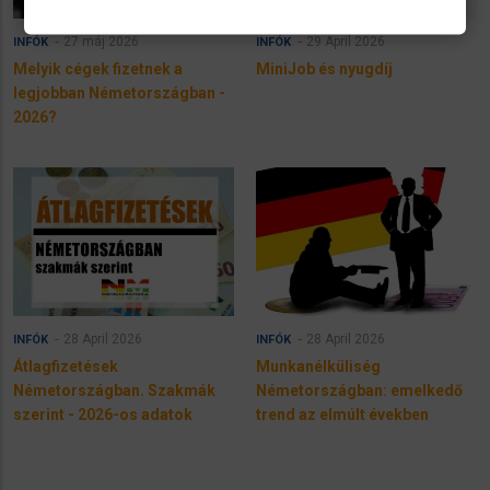
27 máj 2026
29 April 2026
INFÓK
INFÓK
Melyik cégek fizetnek a
MiniJob és nyugdíj
legjobban Németországban -
2026?
28 April 2026
28 April 2026
INFÓK
INFÓK
Átlagfizetések
Munkanélküliség
Németországban. Szakmák
Németországban: emelkedő
szerint - 2026-os adatok
trend az elmúlt években