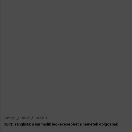
Címlap
/
Hírek
/
Hírek
/
Morzsa
OECD-ranglista: a harmadik legkevesebbet a németek dolgoznak