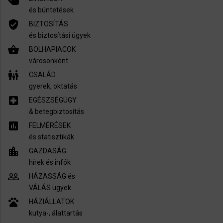
és büntetések
verified_user
BIZTOSÍTÁS
és biztosítási ügyek
shopping_basket
BOLHAPIACOK
városonként
family_restroom
CSALÁD
gyerek, oktatás
local_hospital
EGÉSZSÉGÜGY
​& betegbiztosítás
assessment
FELMÉRÉSEK
és statisztikák
location_city
GAZDASÁG
hírek és infók
people_outline
HÁZASSÁG és
VÁLÁS ügyek
pets
HÁZIÁLLATOK
kutya-, álattartás