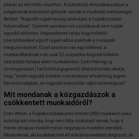
jobban az élet többi részéhez. A különböző életszakaszokban a
polgároknak különböző igényeik vannak a munkaidő mennyiségét
illetően. "Nagyobb rugalmasság szükséges a foglalkoztatási
folyamatban". Szerinte azonban ezt a politikusok nem tudják
egyedül eldönteni. Helyesebbnek tartja, hogy kollektív
szerződésekkel együtt rugalmabbá alakítsák a munkaidő
megszervezését. Ezzel azonban van egy bökkenő: a
munkavállalóknak már csak 52 százaléka dolgozik kollektív
szerződés hatálya alatti munkakörben. Ezért Heil egy új
törvényjavaslat (Tarifstärkungsgesetz) által biztosítani akarja,
hogy "ismét nagyobb kollektív szerződéses lefedettség legyen
Németországban, és nagyobb beleszólás váljon lehetségessé”.
Mit mondanak a közgazdászok a
csökkentett munkaidőről?
Enzo Weber, a Foglalkoztatáskutató Intézet (IAB) munkaerő-piaci
kutatója azt mondja, hogy nem látja szükségét annak, hogy a
merev ötnapos modellt merev négynapos modellre cseréljék.
Mindenkinek, aki korábban heti 40 órával kevesebbet dolgozott, de