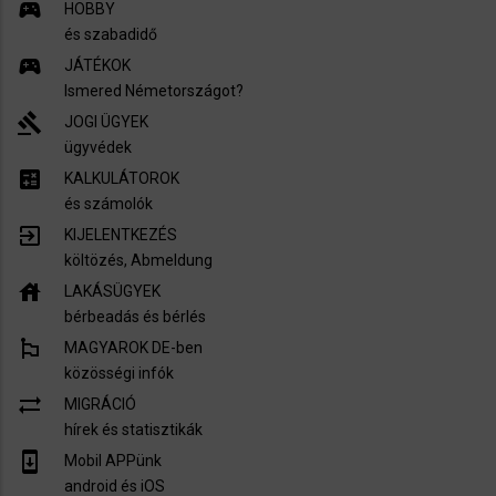
sports_esports
HOBBY
és szabadidő
sports_esports
JÁTÉKOK
Ismered Németországot?
gavel
JOGI ÜGYEK
ügyvédek
calculate
KALKULÁTOROK
és számolók
exit_to_app
KIJELENTKEZÉS
költözés, Abmeldung
house
LAKÁSÜGYEK
bérbeadás és bérlés
emoji_flags
MAGYAROK DE-ben
közösségi infók
sync_alt
MIGRÁCIÓ
hírek és statisztikák
system_update
Mobil APPünk
android és iOS