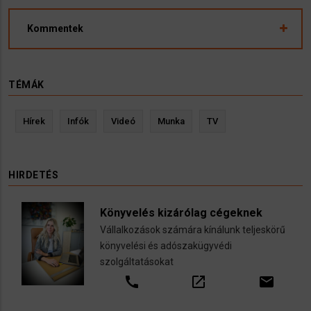
Kommentek
TÉMÁK
Hírek
Infók
Videó
Munka
TV
HIRDETÉS
Könyvelés kizárólag cégeknek
Vállalkozások számára kínálunk teljeskörű
könyvelési és adószakügyvédi
szolgáltatásokat
call
open_in_new
email