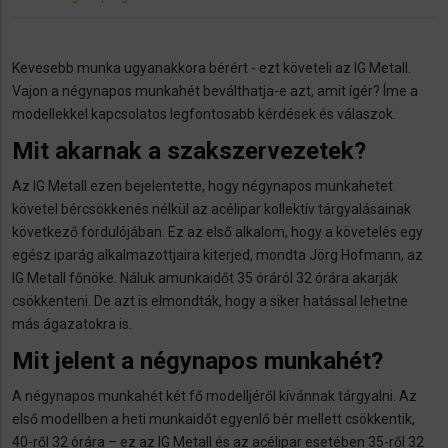
Kevesebb munka ugyanakkora bérért - ezt követeli az IG Metall.
Vajon a négynapos munkahét beválthatja-e azt, amit ígér? Íme a
modellekkel kapcsolatos legfontosabb kérdések és válaszok.
Mit akarnak a szakszervezetek?
Az IG Metall ezen bejelentette, hogy négynapos munkahetet
követel bércsökkenés nélkül az acélipar kollektív tárgyalásainak
következő fordulójában. Ez az első alkalom, hogy a követelés egy
egész iparág alkalmazottjaira kiterjed, mondta Jörg Hofmann, az
IG Metall főnöke. Náluk amunkaidőt 35 óráról 32 órára akarják
csökkenteni. De azt is elmondták, hogy a siker hatással lehetne
más ágazatokra is.
Mit jelent a négynapos munkahét?
A négynapos munkahét két fő modelljéről kívánnak tárgyalni. Az
első modellben a heti munkaidőt egyenlő bér mellett csökkentik,
40-ről 32 órára – ez az IG Metall és az acélipar esetében 35-ről 32