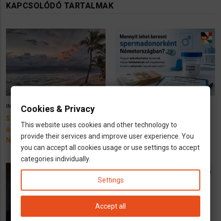
KAPCSOLÓDÓ TARTALMAK
3 August 2026
1 August 2026
INFÓK
INFÓK
Cookies & Privacy
Szabadság, szabadnapok
Mennyit kereshetsz
This website uses cookies and other technology to
ügyei, munkaszüneti napok
spermadonorként
provide their services and improve user experience. You
Németországban
Németországban?
you can accept all cookies usage or use settings to accept
categories individually.
Settings
Accept all