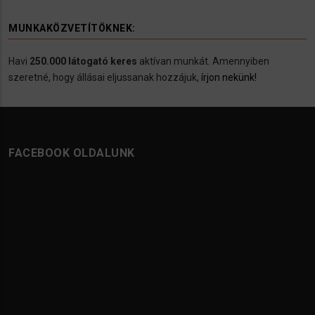
MUNKAKÖZVETÍTÖKNEK:
Havi
250.000 látogató keres
aktívan munkát. Amennyiben
szeretné, hogy állásai eljussanak hozzájuk,
írjon nekünk!
FACEBOOK OLDALUNK