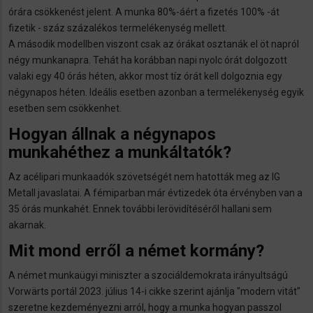
órára csökkenést jelent. A munka 80%-áért a fizetés 100% -át
fizetik - száz százalékos termelékenység mellett.
A második modellben viszont csak az órákat osztanák el öt napról
négy munkanapra. Tehát ha korábban napi nyolc órát dolgozott
valaki egy 40 órás héten, akkor most tíz órát kell dolgoznia egy
négynapos héten. Ideális esetben azonban a termelékenység egyik
esetben sem csökkenhet.
Hogyan állnak a négynapos
munkahéthez a munkáltatók?
Az acélipari munkaadók szövetségét nem hatották meg az IG
Metall javaslatai. A fémiparban már évtizedek óta érvényben van a
35 órás munkahét. Ennek további lerövidítéséről hallani sem
akarnak.
Mit mond erről a német kormány?
A német munkaügyi miniszter a szociáldemokrata irányultságú
Vorwärts portál 2023. július 14-i cikke szerint ajánlja "modern vitát"
szeretne kezdeményezni arról, hogy a munka hogyan passzol