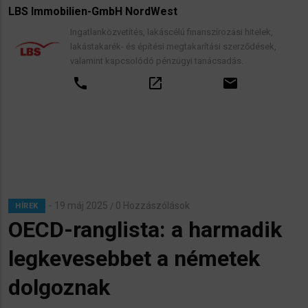
LBS Immobilien-GmbH NordWest
Ingatlanközvetítés, lakáscélú finanszírozási hitelek,
lakástakarék- és építési megtakarítási szerződések,
valamint kapcsolódó pénzügyi tanácsadás.
call
open_in_new
email
19 máj 2025
0 Hozzászólások
/
HÍREK
OECD-ranglista: a harmadik
legkevesebbet a németek
dolgoznak