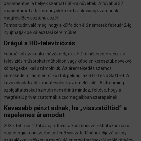
parlamentbe, a helyek számát 630-ra növelték. A további 32
mandátumot a tartományok között a lakosság számának
megfelelően osztanak szét.
Fontos tudnivaló még, hogy a külföldön élő németek február 2-ig
nyújthatják be választási kérelmüket.
Drágul a HD-televíziózás
Februártól azoknak a nézőknek, akik HD minőségben veszik a
televíziós műsorokat műholdon vagy kábelen keresztül, növekvő
költségekkel kell számolniuk. Az áremelkedés számos
kereskedelmi adót érint, köztük például az RTL-t és a Sat1-et. A
közszolgálati adók mentesülnek az emelés alól. A streaming-
szolgáltatásokat szintén nem érinti mindez, feltéve, hogy a
megfelelő privát csatornák a csomagjaikban szerepelnek.
Kevesebb pénzt adnak, ha „visszatöltöd” a
napelemes áramodat
2025. február 1-től az új fotovoltaikus rendszerekből származó
napenergia rendszerbe történő visszatöltésének díjazása egy
százalékkal csökken a megújuló energiaforrásokról szóló törvény