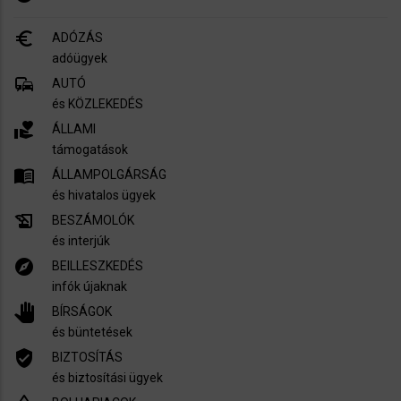
euro_symbol
ADÓZÁS
adóügyek
commute
AUTÓ
és KÖZLEKEDÉS
volunteer_activism
ÁLLAMI
támogatások
menu_book
ÁLLAMPOLGÁRSÁG
és hivatalos ügyek
history_edu
BESZÁMOLÓK
és interjúk
explore
BEILLESZKEDÉS
infók újaknak
pan_tool
BÍRSÁGOK
és büntetések
verified_user
BIZTOSÍTÁS
és biztosítási ügyek