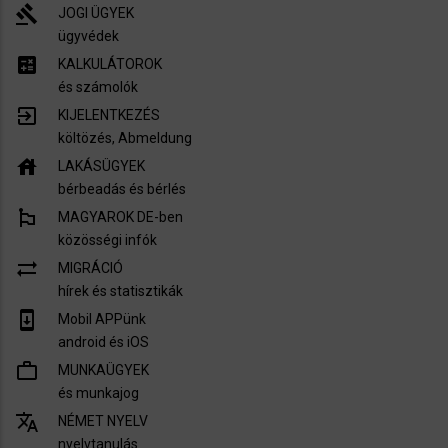
gavel
JOGI ÜGYEK
ügyvédek
calculate
KALKULÁTOROK
és számolók
exit_to_app
KIJELENTKEZÉS
költözés, Abmeldung
house
LAKÁSÜGYEK
bérbeadás és bérlés
emoji_flags
MAGYAROK DE-ben
közösségi infók
sync_alt
MIGRÁCIÓ
hírek és statisztikák
system_update
Mobil APPünk
android és iOS
work_outline
MUNKAÜGYEK
és munkajog
translate
NÉMET NYELV
nyelvtanulás