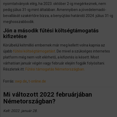
nyomtatványok elég, ha 2023. október 2-ig megérkeznek, nem
pedig július 31-ig mint általában. Amennyiben a jövedelemadó-
bevallását szakértőre bízza, a benyújtási határidő 2024. július 31-ig
meghosszabbodik.
Jön a második fűtési költségtámogatás
kifizetése
Körülbelül kétmillió embernek már meg kellett volna kapnia az
újabb
fűtési költségtámogatást
. De mivel a szükséges internetes
platform még nem volt elérhető, a kifizetés is késett. Most
várhatóan január végén vagy február elején fogják folyósítani.
Részletek itt:
Fűtési támogatás Németországban.
Forrás:
swp.de
,
t-online.de
Mi változott 2022 februárjában
Németországban?
Kelt: 2022. január 28.