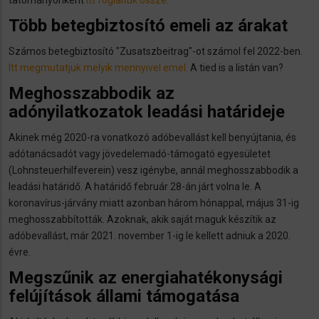
Több betegbiztosító emeli az árakat
Számos betegbiztosító "Zusatszbeitrag"-ot számol fel 2022-ben.
Itt megmutatjuk melyik mennyivel emel.
A tied is a listán van?
Meghosszabbodik az
adónyilatkozatok leadási határideje
Akinek még 2020-ra vonatkozó adóbevallást kell benyújtania, és
adótanácsadót vagy jövedelemadó-támogató egyesületet
(Lohnsteuerhilfeverein) vesz igénybe, annál meghosszabbodik a
leadási határidő. A határidő február 28-án járt volna le. A
koronavírus-járvány miatt azonban három hónappal, május 31-ig
meghosszabbították. Azoknak, akik saját maguk készítik az
adóbevallást, már 2021. november 1-ig le kellett adniuk a 2020.
évre.
Megszűnik az energiahatékonysági
felújítások állami támogatása