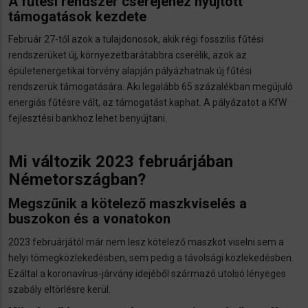
A fűtési rendszer cseréjéhez nyújtott
támogatások kezdete
Február 27-től azok a tulajdonosok, akik régi fosszilis fűtési
rendszerüket új, környezetbarátabbra cserélik, azok az
épületenergetikai törvény alapján pályázhatnak új fűtési
rendszerük támogatására. Aki legalább 65 százalékban megújuló
energiás fűtésre vált, az támogatást kaphat. A pályázatot a KfW
fejlesztési bankhoz lehet benyújtani.
Mi változik 2023 februárjában
Németországban?
Megszűnik a kötelező maszkviselés a
buszokon és a vonatokon
2023 februárjától már nem lesz kötelező maszkot viselni sem a
helyi tömegközlekedésben, sem pedig a távolsági közlekedésben.
Ezáltal a koronavírus-járvány idejéből származó utolsó lényeges
szabály eltörlésre kerül.