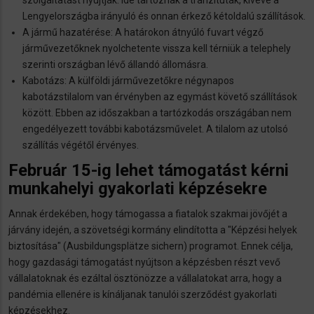
Lengyelországba irányuló és onnan érkező kétoldalú szállítások.
A jármű hazatérése: A határokon átnyúló fuvart végző
járművezetőknek nyolchetente vissza kell térniük a telephely
szerinti országban lévő állandó állomásra.
Kabotázs: A külföldi járművezetőkre négynapos
kabotázstilalom van érvényben az egymást követő szállítások
között. Ebben az időszakban a tartózkodás országában nem
engedélyezett további kabotázsművelet. A tilalom az utolsó
szállítás végétől érvényes.
Február 15-ig lehet támogatást kérni
munkahelyi gyakorlati képzésekre
Annak érdekében, hogy támogassa a fiatalok szakmai jövőjét a
járvány idején, a szövetségi kormány elindította a "Képzési helyek
biztosítása" (Ausbildungsplätze sichern) programot. Ennek célja,
hogy gazdasági támogatást nyújtson a képzésben részt vevő
vállalatoknak és ezáltal ösztönözze a vállalatokat arra, hogy a
pandémia ellenére is kínáljanak tanulói szerződést gyakorlati
képzésekhez.