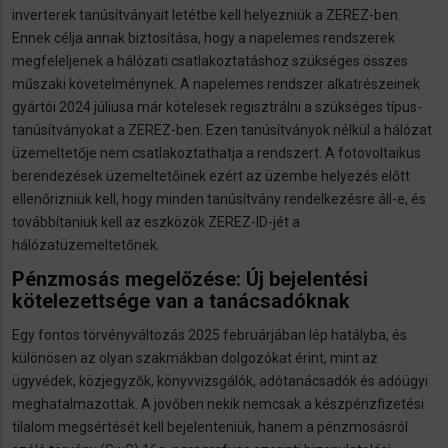
inverterek tanúsítványait letétbe kell helyezniük a ZEREZ-ben.
Ennek célja annak biztosítása, hogy a napelemes rendszerek
megfeleljenek a hálózati csatlakoztatáshoz szükséges összes
műszaki követelménynek. A napelemes rendszer alkatrészeinek
gyártói 2024 júliusa már kötelesek regisztrálni a szükséges típus-
tanúsítványokat a ZEREZ-ben. Ezen tanúsítványok nélkül a hálózat
üzemeltetője nem csatlakoztathatja a rendszert. A fotovoltaikus
berendezések üzemeltetőinek ezért az üzembe helyezés előtt
ellenőrizniük kell, hogy minden tanúsítvány rendelkezésre áll-e, és
továbbítaniuk kell az eszközök ZEREZ-ID-jét a
hálózatüzemeltetőnek.
Pénzmosás megelőzése: Új bejelentési
kötelezettsége van a tanácsadóknak
Egy fontos törvényváltozás 2025 februárjában lép hatályba, és
különösen az olyan szakmákban dolgozókat érint, mint az
ügyvédek, közjegyzők, könyvvizsgálók, adótanácsadók és adóügyi
meghatalmazottak. A jövőben nekik nemcsak a készpénzfizetési
tilalom megsértését kell bejelenteniük, hanem a pénzmosásról