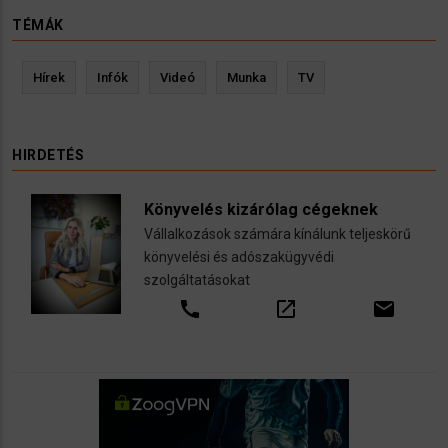
TÉMÁK
Hírek
Infók
Videó
Munka
TV
HIRDETÉS
Könyvelés kizárólag cégeknek
Vállalkozások számára kínálunk teljeskörű
könyvelési és adószakügyvédi
szolgáltatásokat
call
open_in_new
email