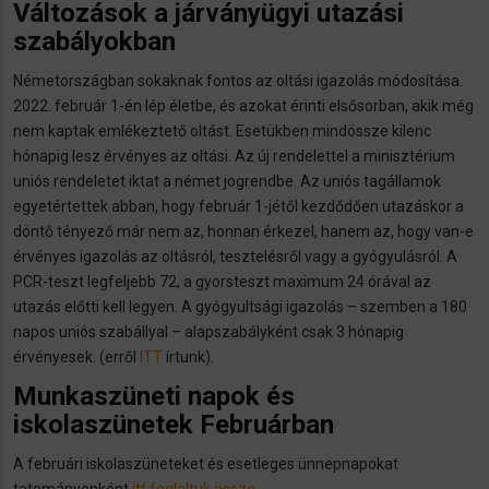
Változások a járványügyi utazási
szabályokban
Németországban sokaknak fontos az oltási igazolás módosítása.
2022. február 1-én lép életbe, és azokat érinti elsősorban, akik még
nem kaptak emlékeztető oltást. Esetükben mindössze kilenc
hónapig lesz érvényes az oltási. Az új rendelettel a minisztérium
uniós rendeletet iktat a német jogrendbe. Az uniós tagállamok
egyetértettek abban, hogy február 1-jétől kezdődően utazáskor a
döntő tényező már nem az, honnan érkezel, hanem az, hogy van-e
érvényes igazolás az oltásról, tesztelésről vagy a gyógyulásról. A
PCR-teszt legfeljebb 72, a gyorsteszt maximum 24 órával az
utazás előtti kell legyen. A gyógyultsági igazolás – szemben a 180
napos uniós szabállyal – alapszabályként csak 3 hónapig
érvényesek. (erről
ITT
írtunk).
Munkaszüneti napok és
iskolaszünetek Februárban
A februári iskolaszüneteket és esetleges ünnepnapokat
tatományonként
itt foglaltuk össze.