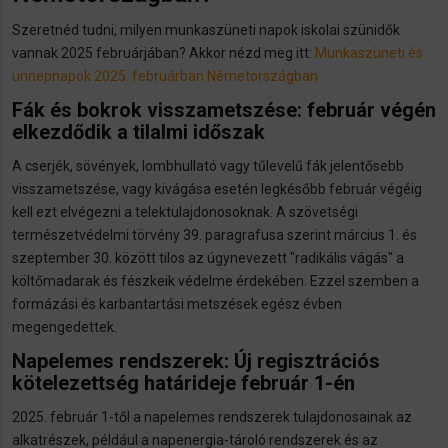
Szeretnéd tudni, milyen munkaszüneti napok iskolai szünidők
vannak 2025 februárjában? Akkor nézd meg itt:
Munkaszüneti és
ünnepnapok 2025. februárban Németországban
Fák és bokrok visszametszése: február végén
elkezdődik a tilalmi időszak
A cserjék, sövények, lombhullató vagy tűlevelű fák jelentősebb
visszametszése, vagy kivágása esetén legkésőbb február végéig
kell ezt elvégezni a telektulajdonosoknak. A szövetségi
természetvédelmi törvény 39. paragrafusa szerint március 1. és
szeptember 30. között tilos az úgynevezett "radikális vágás" a
költőmadarak és fészkeik védelme érdekében. Ezzel szemben a
formázási és karbantartási metszések egész évben
megengedettek.
Napelemes rendszerek: Új regisztrációs
kötelezettség határideje február 1-én
2025. február 1-től a napelemes rendszerek tulajdonosainak az
alkatrészek, például a napenergia-tároló rendszerek és az