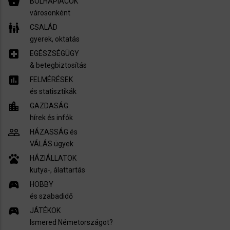
shopping_basket
BOLHAPIACOK
városonként
family_restroom
CSALÁD
gyerek, oktatás
local_hospital
EGÉSZSÉGÜGY
​& betegbiztosítás
assessment
FELMÉRÉSEK
és statisztikák
location_city
GAZDASÁG
hírek és infók
people_outline
HÁZASSÁG és
VÁLÁS ügyek
pets
HÁZIÁLLATOK
kutya-, álattartás
sports_esports
HOBBY
és szabadidő
sports_esports
JÁTÉKOK
Ismered Németországot?