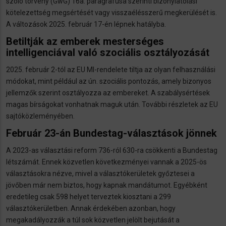
szóló törvény (GwG) 16a. paragrafusa szerinti bizonylatolási
kötelezettség megsértését vagy visszaélésszerű megkerülését is.
A változások 2025. február 17-én lépnek hatályba.
Betiltják az emberek mesterséges
intelligenciával való szociális osztályozását
2025. február 2-tól az EU MI-rendelete tiltja az olyan felhasználási
módokat, mint például az ún. szociális pontozás, amely bizonyos
jellemzők szerint osztályozza az embereket. A szabálysértések
magas bírságokat vonhatnak maguk után. További részletek az EU
sajtóközleményében.
Február 23-án Bundestag-választások jönnek
A 2023-as választási reform 736-ról 630-ra csökkenti a Bundestag
létszámát. Ennek közvetlen következményei vannak a 2025-ös
választásokra nézve, mivel a választókerületek győztesei a
jövőben már nem biztos, hogy kapnak mandátumot. Egyébként
eredetileg csak 598 helyet terveztek kiosztani a 299
választókerületben. Annak érdekében azonban, hogy
megakadályozzák a túl sok közvetlen jelölt bejutását a