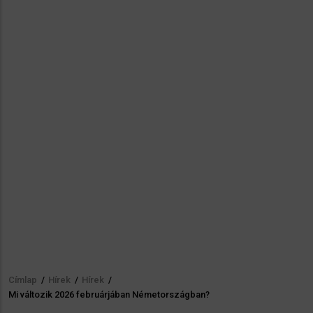
Címlap
/
Hírek
/
Hírek
/
Morzsa
Mi változik 2026 februárjában Németországban?