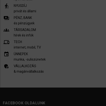
elderly
NYUGDÍJ
privát és állami
payments
PÉNZ, BANK
és pénzügyek
groups
TÁRSADALOM
hírek és infók
devices
TECH
internet, mobil, TV​
insert_invitation
ÜNNEPEK
munka, -suliszünetek
admin_panel_settings
VÁLLALKOZÁS
& magánvállalkozás
FACEBOOK OLDALUNK