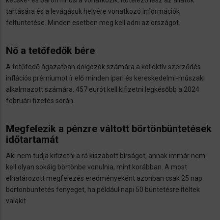
kecske- és baromfihúsra vonatkozik. Kötelező lesz az állatok
tartására és a levágásuk helyére vonatkozó információk
feltüntetése. Minden esetben meg kell adni az országot.
Nő a tetőfedők bére
A tetőfedő ágazatban dolgozók számára a kollektív szerződés
inflációs prémiumot ír elő minden ipari és kereskedelmi-műszaki
alkalmazott számára. 457 eurót kell kifizetni legkésőbb a 2024
februári fizetés során.
Megfelezik a pénzre váltott börtönbüntetések
időtartamát
Aki nem tudja kifizetni a rá kiszabott bírságot, annak immár nem
kell olyan sokáig börtönbe vonulnia, mint korábban. A most
elhatározott megfelezés eredményeként azonban csak 25 nap
börtönbüntetés fenyeget, ha például napi 50 büntetésre ítéltek
valakit.