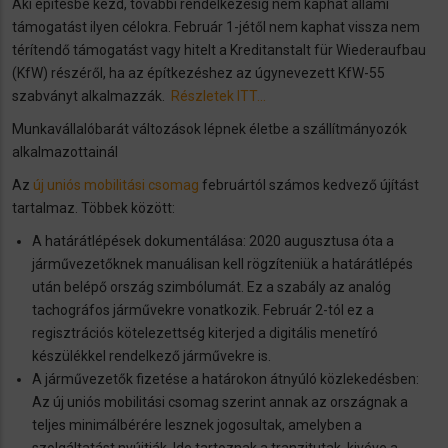
Aki építésbe kezd, további rendelkezésig nem kaphat állami
támogatást ilyen célokra. Február 1-jétől nem kaphat vissza nem
térítendő támogatást vagy hitelt a Kreditanstalt für Wiederaufbau
(KfW) részéről, ha az építkezéshez az úgynevezett KfW-55
szabványt alkalmazzák.
Részletek ITT...
Munkavállalóbarát változások lépnek életbe a szállítmányozók
alkalmazottainál
Az
új uniós mobilitási csomag
februártól számos kedvező újítást
tartalmaz. Többek között:
A határátlépések dokumentálása: 2020 augusztusa óta a
járművezetőknek manuálisan kell rögzíteniük a határátlépés
után belépő ország szimbólumát. Ez a szabály az analóg
tachográfos járművekre vonatkozik. Február 2-tól ez a
regisztrációs kötelezettség kiterjed a digitális menetíró
készülékkel rendelkező járművekre is.
A járművezetők fizetése a határokon átnyúló közlekedésben:
Az új uniós mobilitási csomag szerint annak az országnak a
teljes minimálbérére lesznek jogosultak, amelyben a
szolgáltatást nyújtják. Ide tartoznak a tranzitutak, kivéve a