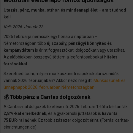
előtt/után
életbe lépő fontos újdonságok
Utazás, pénz, munka, otthon és mindennapi élet – amit tudnod
kell
Kelt: 2026. Január 22.
2026 februárja nemcsak egy hónap a naptárban –
Németországban több
új szabály, pénzügyi könnyítés és
kampánydátum
is érint fogyasztókat, dolgozókat vagy utazókat.
Az alábbiakban összegyűjtöttem a legfontosabbakat
hiteles
forrásokkal
.
Szeretnéd tudni, milyen munkaszüneti napok iskolai szünidők
vannak 2026 februárjában? Akkor nézd meg itt:
Munkaszüneti és
ünnepnapok 2026. februárban Németországban
💰 Több pénz a Caritas dolgozóinak
A Caritas-nál dolgozók fizetése nő: 2026. február 1-től a bértarifák
2,8 %-kal emelkednek
, és a gyakornoki juttatások is
havonta
75 EUR‑ral nőnek
. Ez több százezer dolgozót érint. (Forrás: caritas-
einrichtungen.de)