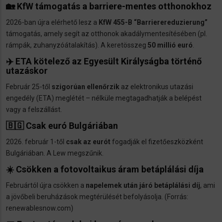
🏡 KfW támogatás a barriere-mentes otthonokhoz
2026-ban újra elérhető lesz a
KfW 455-B “Barrierereduzierung”
támogatás, amely segít az otthonok akadálymentesítésében (pl.
rámpák, zuhanyzóátalakítás). A keretösszeg
50 millió euró
.
✈️ ETA kötelező az Egyesült Királyságba történő
utazáskor
Február 25-től
szigorúan ellenőrzik
az elektronikus utazási
engedély (ETA) meglétét – nélküle megtagadhatják a belépést
vagy a felszállást.
🇧🇬 Csak euró Bulgáriában
2026. február 1-től
csak az eurót
fogadják el fizetőeszközként
Bulgáriában. A Lew megszűnik.
☀️ Csökken a fotovoltaikus áram betáplálási díja
Februártól újra csökken a
napelemek után járó betáplálási díj
, ami
a jövőbeli beruházások megtérülését befolyásolja. (Forrás:
renewablesnow.com)