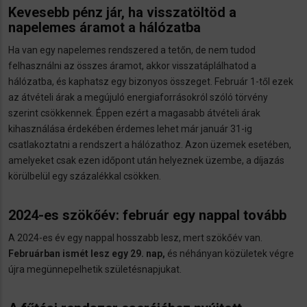
Kevesebb pénz jár, ha visszatöltöd a
napelemes áramot a hálózatba
Ha van egy napelemes rendszered a tetőn, de nem tudod
felhasználni az összes áramot, akkor visszatáplálhatod a
hálózatba, és kaphatsz egy bizonyos összeget. Február 1-től ezek
az átvételi árak a megújuló energiaforrásokról szóló törvény
szerint csökkennek. Éppen ezért a magasabb átvételi árak
kihasználása érdekében érdemes lehet már január 31-ig
csatlakoztatni a rendszert a hálózathoz. Azon üzemek esetében,
amelyeket csak ezen időpont után helyeznek üzembe, a díjazás
körülbelül egy százalékkal csökken.
2024-es szökőév: február egy nappal tovább
A 2024-es év egy nappal hosszabb lesz, mert szökőév van.
Februárban ismét lesz egy 29. nap,
és néhányan közületek végre
újra megünnepelhetik születésnapjukat.