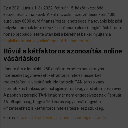
Ez a 2021. június 1. és 2022. február 15. között kezdődő
képzésekre vonatkozik. Alkalmazáskor szerződésenként 4000
euró vagy 6000 euró finanszírozás lehetséges, ha további képzési
helyeket hoznak létre (képzési prémium plusz). Legkésőbb három
hónap próbaidő letelte után kell a kérelmet be kell nyújtani a
Foglalkoztatási Ügynökséghez (Arbeitsagentur)
.
Bővül a kétfaktoros azonosítás online
vásárláskor
Január óta a legalább 250 eurós internetes bankkártyás
fizetéseket úgynevezett kétfaktoros hitelesítéssel kell
megerősíteni a vásárlónak. Ide tartozik: TAN, jelszó vagy
biometrikus funkció, például ujjlenyomat vagy arcfelismerés révén.
A papíron szereplő TAN-listák már nem engedélyezettek. Február
15-től újdonság, hogy a 150 eurós vagy annál nagyobb
kifizetésekhez is kétfaktoros hitelesítésre lesz szükség.
Forrás:
ksta.de
,
inFranken.de
,
allgaeuer-zeitung.de
,
nw.de