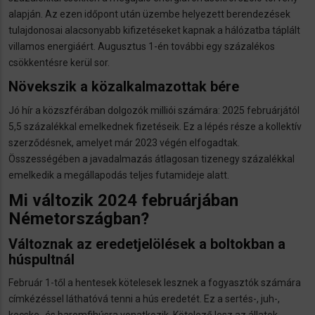
alapján. Az ezen időpont után üzembe helyezett berendezések
tulajdonosai alacsonyabb kifizetéseket kapnak a hálózatba táplált
villamos energiáért. Augusztus 1-én további egy százalékos
csökkentésre kerül sor.
Növekszik a közalkalmazottak bére
Jó hír a közszférában dolgozók milliói számára: 2025 februárjától
5,5 százalékkal emelkednek fizetéseik. Ez a lépés része a kollektív
szerződésnek, amelyet már 2023 végén elfogadtak.
Összességében a javadalmazás átlagosan tizenegy százalékkal
emelkedik a megállapodás teljes futamideje alatt.
Mi változik 2024 februárjában
Németországban?
Változnak az eredetjelölések a boltokban a
húspultnál
Február 1-től a hentesek kötelesek lesznek a fogyasztók számára
címkézéssel láthatóvá tenni a hús eredetét. Ez a sertés-, juh-,