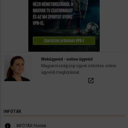
Webügyvéd - online ügyvéd
Magyarországi jogi ügyek intézése, online
ügyvédi megbízással
open_in_new
INFÓTÁR
info
INFÓTÁR főoldal