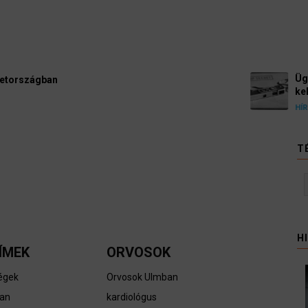
Ügyvédek, bírák és üg
kellene vizsgálnia egy 
3 August 2026
HÍREK
T
H
ÍMEK
ORVOSOK
égek
Orvosok Ulmban
ban
kardiológus