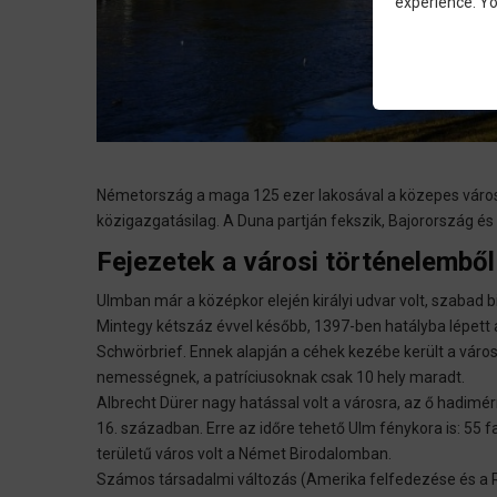
experience. Yo
Németország a maga 125 ezer lakosával a közepes városok 
közigazgatásilag. A Duna partján fekszik, Bajorország 
Fejezetek a városi történelemből
Ulmban már a középkor elején királyi udvar volt, szabad b
Mintegy kétszáz évvel később, 1397-ben hatályba lépett 
Schwörbrief. Ennek alapján a céhek kezébe került a városi 
nemességnek, a patríciusoknak csak 10 hely maradt.
Albrecht Dürer nagy hatással volt a városra, az ő hadim
16. században. Erre az időre tehető Ulm fénykora is: 55
területű város volt a Német Birodalomban.
Számos társadalmi változás (Amerika felfedezése és a