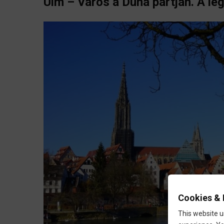
Ulm – Város a Duna partján. A le
Cookies & 
This website u