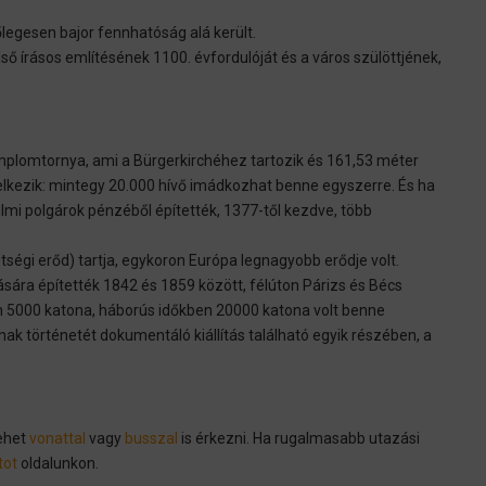
őlegesen bajor fennhatóság alá került.
ső írásos említésének 1100. évfordulóját és a város szülöttjének,
mplomtornya, ami a Bürgerkirchéhez tartozik és 161,53 méter
kezik: mintegy 20.000 hívő imádkozhat benne egyszerre. És ha
lmi polgárok pénzéből építették, 1377-től kezdve, több
ségi erőd) tartja, egykoron Európa legnagyobb erődje volt.
tására építették 1842 és 1859 között, félúton Párizs és Bécs
n 5000 katona, háborús időkben 20000 katona volt benne
ak történetét dokumentáló kiállítás található egyik részében, a
lehet
vonattal
vagy
busszal
is érkezni. Ha rugalmasabb utazási
tot
oldalunkon.