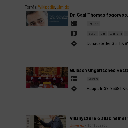
Forrás:
Wikipedia
,
ulm.de
Dr. Gaal Thomas fogorvos,
dns
fogorvos
map
Erbach
Ulm
Laupheim
N
directions
Donaustetter Str. 17, 
Gulasch Ungarisches Resta
dns
Étterem
directions
Hauptstr. 33, 86381 K
Villanyszerelő állás német 
Univerex
1641302960