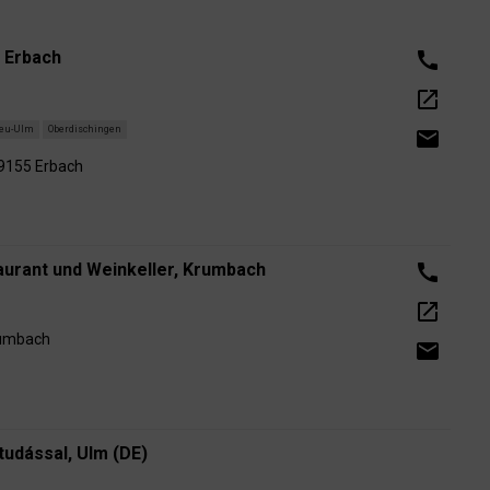
 Erbach
call
open_in_new
eu-Ulm
Oberdischingen
email
89155 Erbach
urant und Weinkeller, Krumbach
call
open_in_new
rumbach
email
tudással, Ulm (DE)