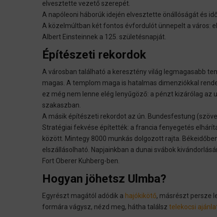
elvesztette vezető szerepét.
A napóleoni háborúk idején elvesztette önállóságát és id
A közelmúltban két fontos évfordulót ünnepelt a város: el
Albert Einsteinnek a 125. születésnapját.
Építészeti rekordok
A városban található a keresztény világ legmagasabb te
magas. A templom maga is hatalmas dimenziókkal rendel
ez még nem lenne elég lenyűgöző: a pénzt kizárólag az u
szakaszban.
A másik építészeti rekordot az ún. Bundesfestung (szövet
Stratégiai fekvése építették: a francia fenyegetés elhárí
között. Mintegy 8000 munkás dolgozott rajta. Békeidőbe
elszállásolható. Napjainkban a dunai svábok kivándorlásán
Fort Oberer Kuhberg-ben.
Hogyan jöhetsz Ulmba?
Egyrészt magától adódik a
hajókikötő
, másrészt persze 
formára vágysz, nézd meg, hátha találsz
telekocsi ajánla