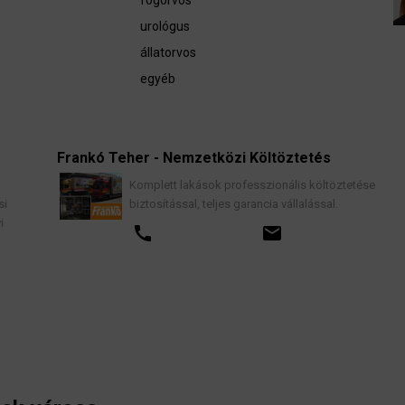
fogorvos
urológus
állatorvos
egyéb
Frankó Teher - Nemzetközi Költöztetés
K
Komplett lakások professzionális költöztetése
biztosítással, teljes garancia vállalással.
call
email