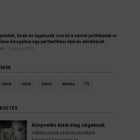
yészek szerint a német politikának mielőbb meg
pártbetiltási eljárás elindítását.
ÉMÁK
Hírek
Infók
Videó
Munka
TV
IRDETÉS
Könyvelés kizárólag cégeknek
Vállalkozások számára kínálunk