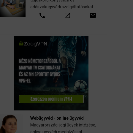
teljeskörű könyvelési és
adószakügyvédi szolgáltatásokat
call
open_in_new
email
Webügyvéd - online ügyvéd
Magyarországi jogi ügyek intézése,
online ügyvédi megbízással