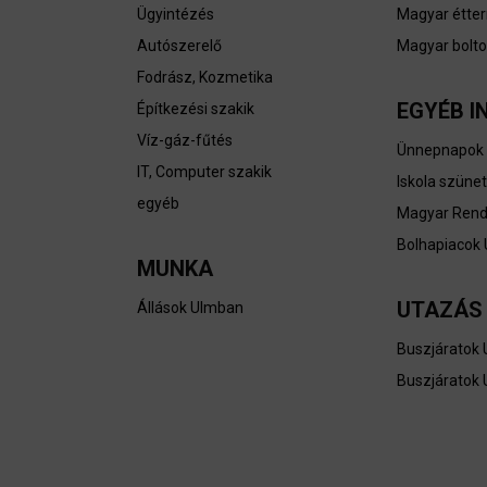
Ügyintézés
Magyar étte
Autószerelő
Magyar bolto
Fodrász, Kozmetika
EGYÉB I
Építkezési szakik
Víz-gáz-fűtés
Ünnepnapok
IT, Computer szakik
Iskola szüne
egyéb
Magyar Ren
Bolhapiacok
MUNKA
UTAZÁS
Állások Ulmban
Buszjáratok 
Buszjáratok