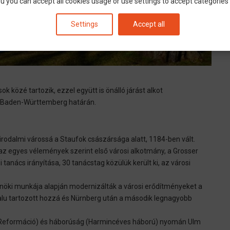
u you can accept all cookies usage or use settings to accept categories i
Settings
Accept all
közé tartozik, ezzel együtt is önálló járást alkot
és Baden-Württemberg határán.
irodalmi várossá a Staufok császársága alatt, 1184-ben vált.
az egyes vélemények szerint első városi alkotmány, a Grosser
tanács irányítása, 30 tanácstag közülük került ki, az városi
érnöki munkája alapján modernizálták a városi erődítményeket a
 falu tartozott hozzá és Nürnberg után a második legnagyobb
 Reformáció) és háborúság (Harmincéves háború) nyomán Ulm