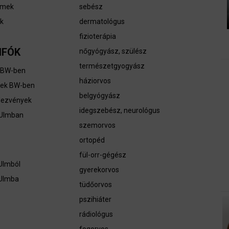
rmek
sebész
k
dermatológus
fizioterápia
NFÓK
nőgyógyász, szülész
természetgyogyász
 BW-ben
háziorvos
tek BW-ben​
belgyógyász
dezvények
idegszebész, neurológus
 Ulmban
szemorvos
ortopéd
fül-orr-gégész
Ulmból
gyerekorvos
 Ulmba
tüdőorvos
pszihiáter
rádiológus