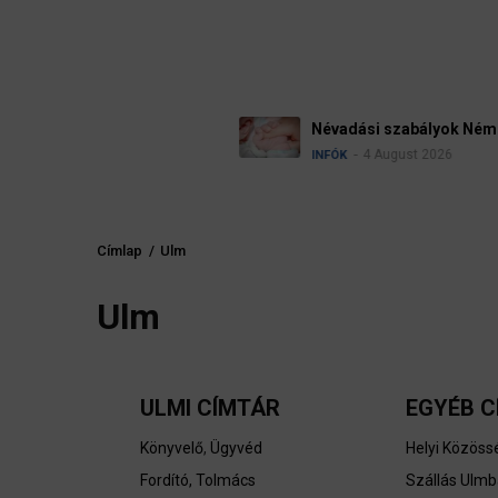
Névadási szabályok Németországban
4 August 2026
INFÓK
Címlap
/
Ulm
Morzsa
Ulm
ULMI CÍMTÁR
EGYÉB C
Könyvelő
,
Ügyvéd
Helyi Közöss
Fordító, Tolmács
Szállás Ulm