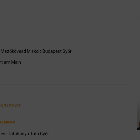
Mezőkövesd
Miskolc
Budapest
Győr
rt am Main
ÖK
SZOMBAT
ASÁRNAP
est
Tatabánya
Tata
Győr