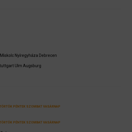
Miskolc
Nyíregyháza
Debrecen
tuttgart
Ulm
Augsburg
TÖRTÖK
PÉNTEK
SZOMBAT
VASÁRNAP
TÖRTÖK
PÉNTEK
SZOMBAT
VASÁRNAP