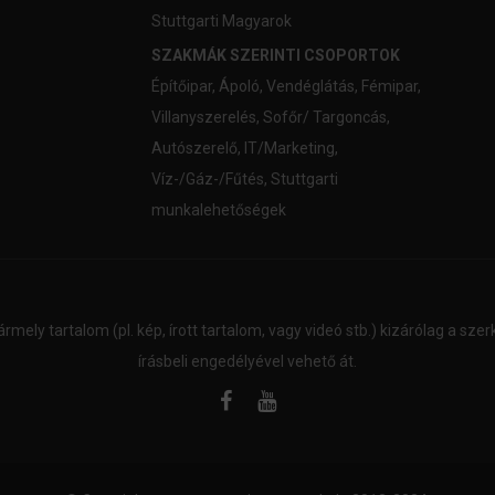
Stuttgarti Magyarok
SZAKMÁK SZERINTI CSOPORTOK
Építőipar
,
Ápoló
,
Vendéglátás
,
Fémipar
,
Villanyszerelés
,
Sofőr/ Targoncás
,
Autószerelő
,
IT/Marketing
,
Víz-/Gáz-/Fűtés
,
Stuttgarti
munkalehetőségek
ármely tartalom (pl. kép, írott tartalom, vagy videó stb.) kizárólag a sz
írásbeli engedélyével vehető át.