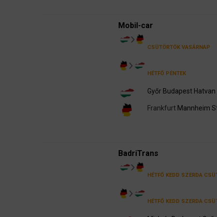
Mobil-car
CSÜTÖRTÖK
VASÁRNAP
HÉTFŐ
PÉNTEK
Győr
Budapest
Hatvan
Frankfurt
Mannheim
S
BadriTrans
HÉTFŐ
KEDD
SZERDA
CSÜ
HÉTFŐ
KEDD
SZERDA
CSÜ