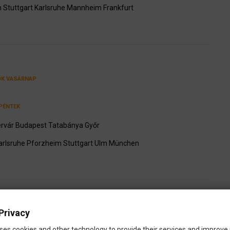
m
Stuttgart
Karlsruhe
Mannheim
Frankfurt
ÖK
VASÁRNAP
PÉNTEK
rvár
Budapest
Tatabánya
Győr
arlsruhe
Pforzheim
Stuttgart
Ulm
München
Privacy
ses cookies and other technology to provide their services and improve