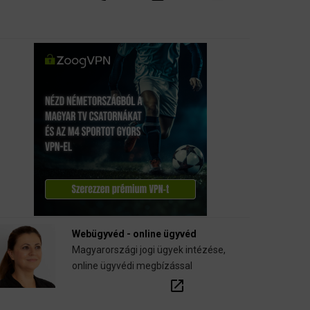
Webügyvéd - online ügyvéd
Magyarországi jogi ügyek intézése,
online ügyvédi megbízással
open_in_new