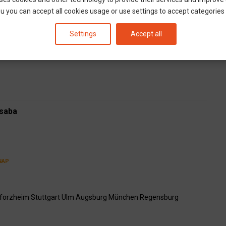
u you can accept all cookies usage or use settings to accept categories i
NAP
cs
Mohács
Baja
Szekszárd
Dunaújváros
Budapest
Settings
Accept all
arlsruhe
Pforzheim
Stuttgart
Ulm
Augsburg
München
Csaba
NAP
forzheim
Stuttgart
Ulm
Augsburg
München
Regensburg