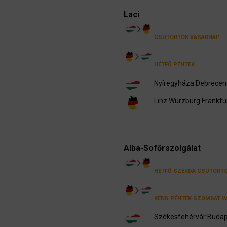
Laci
CSÜTÖRTÖK
VASÁRNAP
HÉTFŐ
PÉNTEK
Nyíregyháza
Debrecen
Linz
Würzburg
Frankfu
Alba-Sofőrszolgálat
HÉTFŐ
SZERDA
CSÜTÖRT
KEDD
PÉNTEK
SZOMBAT
V
Székesfehérvár
Budap