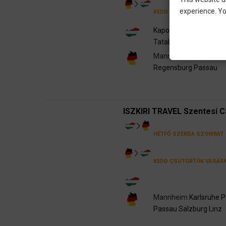
experience. Yo
KEDD
CSÜTÖRTÖK
VASÁR
Kaposvár
Szigetvár
Pé
Tatabánya
Győr
Mannheim
Heilbronn
K
Regensburg
Passau
ISZKIRI TRAVEL Szentesi 
HÉTFŐ
SZERDA
SZOMBAT
KEDD
CSÜTÖRTÖK
VASÁR
Mannheim
Karlsruhe
P
Passau
Salzburg
Linz