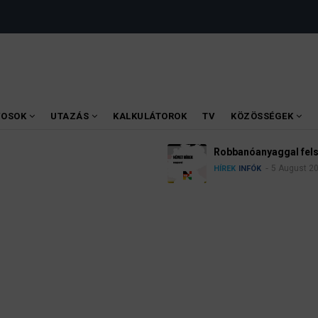
VOSOK
UTAZÁS
KALKULÁTOROK
TV
KÖZÖSSÉGEK
óanyaggal felszerelt drónt találtak a lipcsei reptéren
5 August 2026
NFÓK