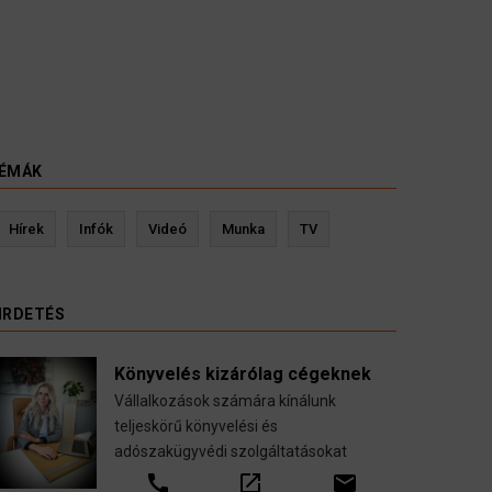
ÉMÁK
Kevin Ressler biztosítási szakértő
Lan
Hírek
Infók
Videó
Munka
TV
Gépjármű-, jogvédelmi-, felelősség-, baleset-,
nyugdíj-, fogászati biztosítások.
IRDETÉS
call
open_in_new
email
Könyvelés kizárólag cégeknek
Vállalkozások számára kínálunk
teljeskörű könyvelési és
adószakügyvédi szolgáltatásokat
call
open_in_new
email