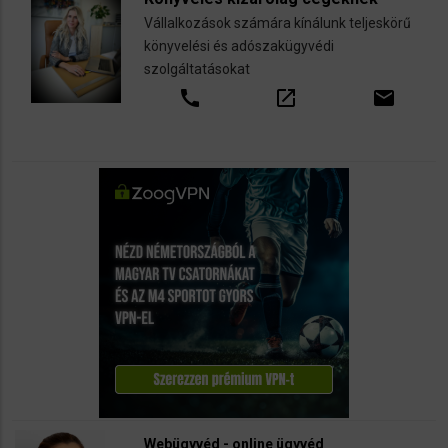
Vállalkozások számára kínálunk teljeskörű
könyvelési és adószakügyvédi
szolgáltatásokat
call
open_in_new
email
Webügyvéd - online ügyvéd