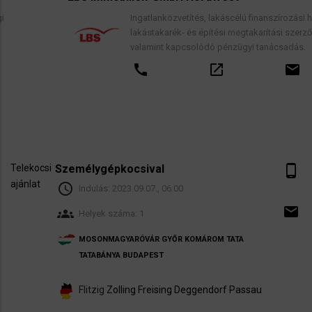
Ingatlanközvetítés, lakáscélú finanszírozási hitelek,
lakástakarék- és építési megtakarítási szerződések,
valamint kapcsolódó pénzügyi tanácsadás.
call
open_in_new
email
Telekocsi
Személygépkocsival
phone_android
ajánlat
schedule
Indulás:
2023.09.07., 06:00
email
groups
Helyek száma: 1
MOSONMAGYARÓVÁR
GYŐR
KOMÁROM
TATA
TATABÁNYA
BUDAPEST
Flitzig
Zolling
Freising
Deggendorf
Passau