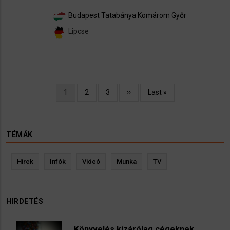
Budapest
Tatabánya
Komárom
Győr
Lipcse
Oldalszámozás
Jelenlegi
1
Oldal
2
Oldal
3
Következő
››
Utolsó
Last »
oldal
oldal
oldal
TÉMÁK
Hírek
Infók
Videó
Munka
TV
HIRDETÉS
Könyvelés kizárólag cégeknek