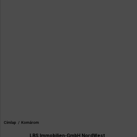
Címlap
/
Komárom
Morzsa
LBS Immobilien-GmbH NordWest