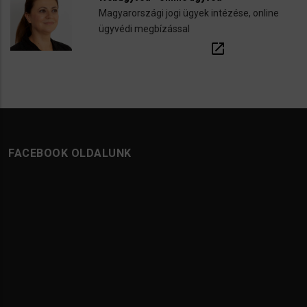
Magyarországi jogi ügyek intézése, online
ügyvédi megbízással
open_in_new
FACEBOOK OLDALUNK