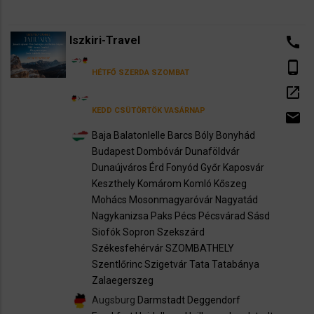
Iszkiri-Travel
call
phone_android
HÉTFŐ
SZERDA
SZOMBAT
open_in_new
KEDD
CSÜTÖRTÖK
VASÁRNAP
email
Baja
Balatonlelle
Barcs
Bóly
Bonyhád
Budapest
Dombóvár
Dunaföldvár
Dunaújváros
Érd
Fonyód
Győr
Kaposvár
Keszthely
Komárom
Komló
Kőszeg
Mohács
Mosonmagyaróvár
Nagyatád
Nagykanizsa
Paks
Pécs
Pécsvárad
Sásd
Siofók
Sopron
Szekszárd
Székesfehérvár
SZOMBATHELY
Szentlőrinc
Szigetvár
Tata
Tatabánya
Zalaegerszeg
Augsburg
Darmstadt
Deggendorf