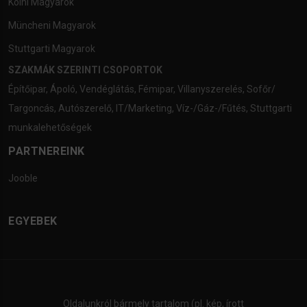
Kölni Magyarok
Müncheni Magyarok
Stuttgarti Magyarok
SZAKMÁK SZERINTI CSOPORTOK
Építőipar
,
Ápoló
,
Vendéglátás
,
Fémipar
,
Villanyszerelés
,
Sofőr/
Targoncás
,
Autószerelő
,
IT/Marketing
,
Víz-/Gáz-/Fűtés
,
Stuttgarti
munkalehetőségek
PARTNEREINK
Jooble
EGYEBEK
Oldalunkról bármely tartalom (pl. kép, írott