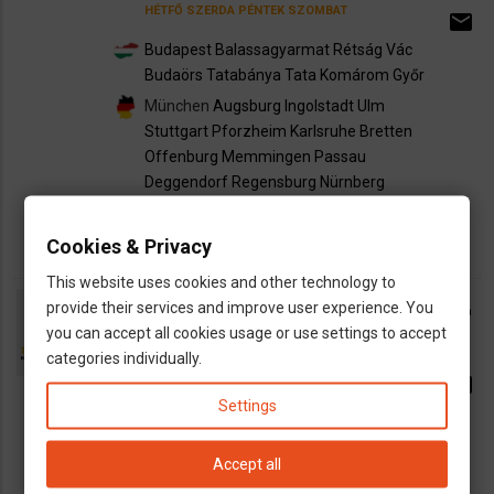
HÉTFŐ
SZERDA
PÉNTEK
SZOMBAT
email
Budapest
Balassagyarmat
Rétság
Vác
Budaörs
Tatabánya
Tata
Komárom
Győr
München
Augsburg
Ingolstadt
Ulm
Stuttgart
Pforzheim
Karlsruhe
Bretten
Offenburg
Memmingen
Passau
Deggendorf
Regensburg
Nürnberg
Crailsheim
Heilbronn
Mannheim
Cookies & Privacy
This website uses cookies and other technology to
Europicktrans
call
provide their services and improve user experience. You
you can accept all cookies usage or use settings to accept
phone_android
SZERDA
CSÜTÖRTÖK
VASÁRNAP
categories individually.
email
Settings
HÉTFŐ
CSÜTÖRTÖK
PÉNTEK
Kecskemét
Budapest
Tatabánya
Accept all
Komárom
Győr