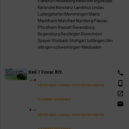
Frankfurt
Heidelberg
Heilbronn
Ingolstadt
Karlsruhe
Konstanz Landshut
Lindau
Ludwigshafen Memmingen
Mainz
Mannheim
München
Nürnberg
Passau
Pforzheim
Rastatt
Ravensburg
Regensburg
Reutlingen
Rosenheim
Speyer
Stockach
Stuttgart
tuttlingen
Ulm
villingen-schwenningen
Wiesbaden
Kell 1 Fuvar Kft.
call
phone_android
HÉTFŐ
KEDD
SZERDA
CSÜTÖRTÖK
PÉNTEK
open_in_new
SZOMBAT
VASÁRNAP
email
HÉTFŐ
KEDD
SZERDA
CSÜTÖRTÖK
PÉNTEK