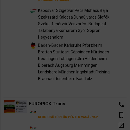
SZOMBAT
VASÁRNAP
Kaposvár
Szigetvár
Pécs
Mohács
Baja
Szekszárd
Kalocsa
Dunaújváros
Siofók
Székesfehérvár
Veszprém
Budapest
Tatabánya
Komárom
Győr
Sopron
Hegyeshalom
Baden-Baden
Karlsruhe
Pforzheim
Bretten
Stuttgart
Göppingen
Nürtingen
Reutlingen
Tübingen
Ulm
Heidenheim
Biberach
Augsburg
Memmingen
Landsberg
München
Ingolstadt
Freising
Braunau
Rosenheim
Bad Tölz
EUROPICK Trans
call
phone_android
KEDD
CSÜTÖRTÖK
PÉNTEK
VASÁRNAP
open_in_new