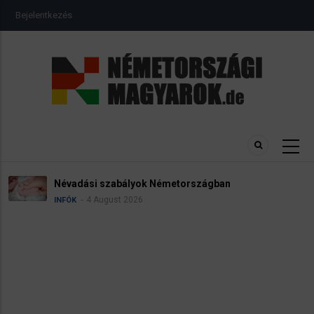
Ugrás
USER
Bejelentkezés
a
ACCOUNT
MENU
tartalomra
Névadási szabályok Németországban
4 August 2026
INFÓK