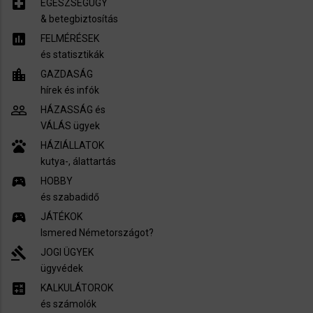
local_hospital
EGÉSZSÉGÜGY
​& betegbiztosítás
assessment
FELMÉRÉSEK
és statisztikák
location_city
GAZDASÁG
hírek és infók
people_outline
HÁZASSÁG és
VÁLÁS ügyek
pets
HÁZIÁLLATOK
kutya-, álattartás
sports_esports
HOBBY
és szabadidő
sports_esports
JÁTÉKOK
Ismered Németországot?
gavel
JOGI ÜGYEK
ügyvédek
calculate
KALKULÁTOROK
és számolók