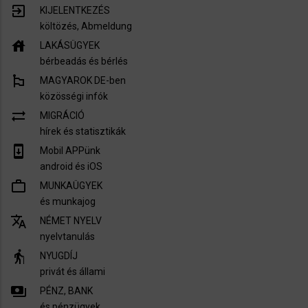
exit_to_app
KIJELENTKEZÉS
költözés, Abmeldung
house
LAKÁSÜGYEK
bérbeadás és bérlés
emoji_flags
MAGYAROK DE-ben
közösségi infók
sync_alt
MIGRÁCIÓ
hírek és statisztikák
system_update
Mobil APPünk
android és iOS
work_outline
MUNKAÜGYEK
és munkajog
translate
NÉMET NYELV
nyelvtanulás
elderly
NYUGDÍJ
privát és állami
payments
PÉNZ, BANK
és pénzügyek