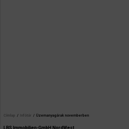
Címlap
/
Infótár
/
Üzemanyagárak novemberben
Morzsa
LBS Immobilien-GmbH NordWest