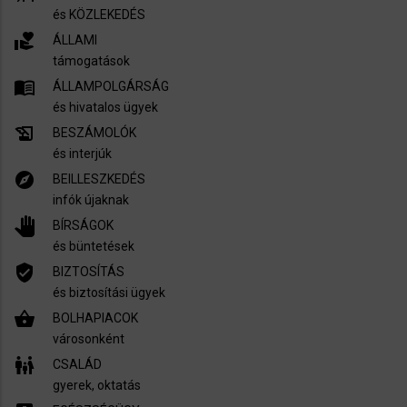
és KÖZLEKEDÉS
volunteer_activism
ÁLLAMI
támogatások
menu_book
ÁLLAMPOLGÁRSÁG
és hivatalos ügyek
history_edu
BESZÁMOLÓK
és interjúk
explore
BEILLESZKEDÉS
infók újaknak
pan_tool
BÍRSÁGOK
és büntetések
verified_user
BIZTOSÍTÁS
és biztosítási ügyek
shopping_basket
BOLHAPIACOK
városonként
family_restroom
CSALÁD
gyerek, oktatás