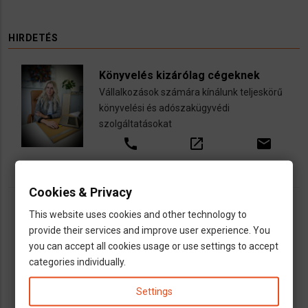
HIRDETÉS
Könyvelés kizárólag cégeknek
Vállalkozások számára kínálunk teljeskörű
könyvelési és adószakügyvédi
szolgáltatásokat
call
open_in_new
email
Cookies & Privacy
This website uses cookies and other technology to
provide their services and improve user experience. You
you can accept all cookies usage or use settings to accept
categories individually.
Settings