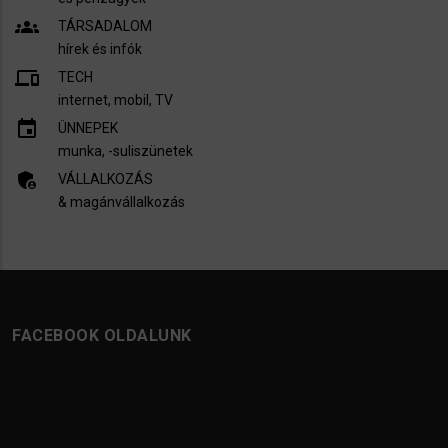
groups
TÁRSADALOM
hírek és infók
devices
TECH
internet, mobil, TV​
insert_invitation
ÜNNEPEK
munka, -suliszünetek
admin_panel_settings
VÁLLALKOZÁS
& magánvállalkozás
FACEBOOK OLDALUNK