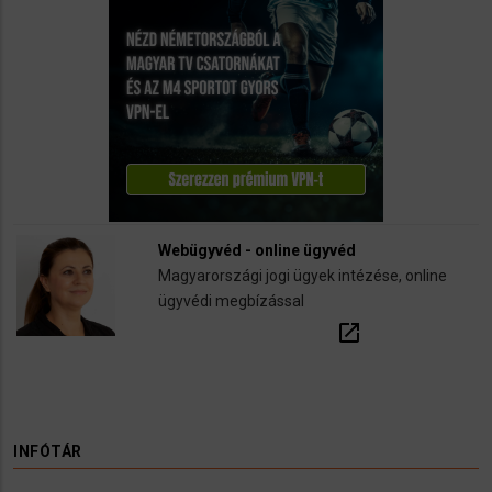
Webügyvéd - online ügyvéd
Magyarországi jogi ügyek intézése, online
ügyvédi megbízással
open_in_new
INFÓTÁR