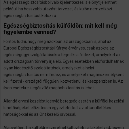
Az egészségbiztosításból való kijelentkezés is előnyt jelenthet
például, ha hosszabb utazást tervezel, és külön nemzetközi
egészségbiztosítást kötsz rá.
Egészségbiztosítás külföldön: mit kell még
figyelembe venned?
Fontos tudni, hogy még azokban az országokban is, ahol az
Európai Egészségbiztosítási Kártya érvényes, csak azokra az
egészségügyi szolgáltatásokra terjed ki a fedezet, amelyeket az
adott országban törvény írja elő. Egyes esetekben előfordulhatnak
olyan kiegészítő szolgáltatások, amelyeket a helyi
egészségbiztosítás nem fedez, és amelyeket magánszemélyként
kell fizetni - országtól függően, közvetlenül és készpénzben is. Az
ilyen esetekre kiegészítő magánbiztosítás is lehet.
Állandó orvosi kezelést igénylő betegség esetén a külföldi kezelési
lehetőségeket előzetesen egyeztetni kell az ottani illetékes
hatóságokkal és az Önt kezelő orvossal.
Alapvetően, ha külföldre szeretnél költöztetni a lakóhelyed, legyen