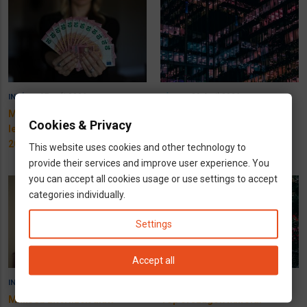
27 máj 2026
28 April 2026
INFÓK
HÍREK
Melyik cégek fizetnek a
A legkeresettebb szakmák
Cookies & Privacy
legjobban Németországban -
Németországban – 2026
2026?
This website uses cookies and other technology to
provide their services and improve user experience. You
you can accept all cookies usage or use settings to accept
categories individually.
Settings
Accept all
3 March 2026
27 February 2026
INFÓK
HÍREK
MiniJob Elternzeit alatt
Top országok külföldi