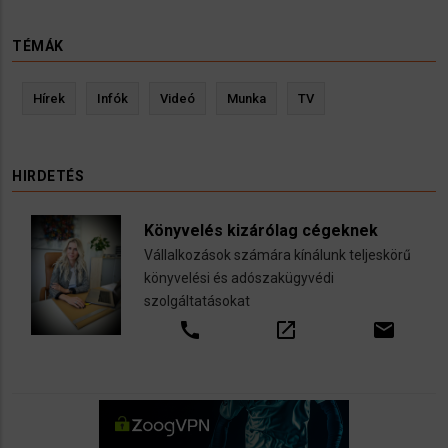
TÉMÁK
Hírek
Infók
Videó
Munka
TV
HIRDETÉS
Könyvelés kizárólag cégeknek
Vállalkozások számára kínálunk teljeskörű
könyvelési és adószakügyvédi
szolgáltatásokat
call
open_in_new
email