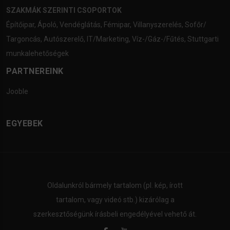
SZAKMÁK SZERINTI CSOPORTOK
Építőipar
,
Ápoló
,
Vendéglátás
,
Fémipar
,
Villanyszerelés
,
Sofőr/
Targoncás
,
Autószerelő
,
IT/Marketing
,
Víz-/Gáz-/Fűtés
,
Stuttgarti
munkalehetőségek
PARTNEREINK
Jooble
EGYEBEK
Oldalunkról bármely tartalom (pl. kép, írott
tartalom, vagy videó stb.) kizárólag a
szerkesztőségünk írásbeli engedélyével vehető át.