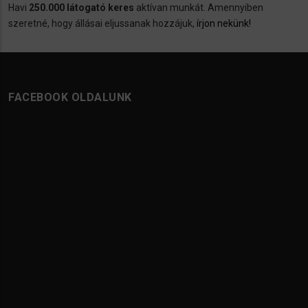
Havi
250.000 látogató keres
aktívan munkát. Amennyiben
szeretné, hogy állásai eljussanak hozzájuk,
írjon nekünk!
FACEBOOK OLDALUNK