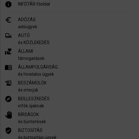
info
INFÓTÁR főoldal
euro_symbol
ADÓZÁS
adóügyek
commute
AUTÓ
és KÖZLEKEDÉS
volunteer_activism
ÁLLAMI
támogatások
menu_book
ÁLLAMPOLGÁRSÁG
és hivatalos ügyek
history_edu
BESZÁMOLÓK
és interjúk
explore
BEILLESZKEDÉS
infók újaknak
pan_tool
BÍRSÁGOK
és büntetések
verified_user
BIZTOSÍTÁS
és biztosítási ügyek