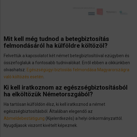
Mit kell még tudnod a betegbiztosítás
felmondásáról ha külföldre költözöl?
Felvettük a kapcsolatot két német betegbiztosítóval ezügyben és
összefoglaluk a fontosabb tudnivalókat. Erről ebben a cikkünkben
olvashatsz:
Egészségügyi biztosíás felmondása Magyarországra
való költözés esetén
.
Ki kell iratkoznom az egészségbiztosításból
ha elköltözük Németorszgából?
Ha tartósan külföldön élsz, ki kell iratkoznod a német
egészségbiztosításból. Általában elegendő az
Abmeldebestätigung
(Kijelentkezés) a helyi önkormányzattól.
Nyugdíjasok viszont kivételt képeznek.