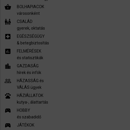
shopping_basket
BOLHAPIACOK
városonként
family_restroom
CSALÁD
gyerek, oktatás
local_hospital
EGÉSZSÉGÜGY
​& betegbiztosítás
assessment
FELMÉRÉSEK
és statisztikák
location_city
GAZDASÁG
hírek és infók
people_outline
HÁZASSÁG és
VÁLÁS ügyek
pets
HÁZIÁLLATOK
kutya-, álattartás
sports_esports
HOBBY
és szabadidő
sports_esports
JÁTÉKOK