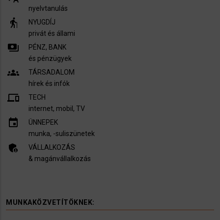
nyelvtanulás
elderly
NYUGDÍJ
privát és állami
payments
PÉNZ, BANK
és pénzügyek
groups
TÁRSADALOM
hírek és infók
devices
TECH
internet, mobil, TV​
insert_invitation
ÜNNEPEK
munka, -suliszünetek
admin_panel_settings
VÁLLALKOZÁS
& magánvállalkozás
MUNKAKÖZVETÍTÖKNEK: