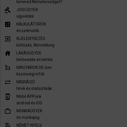
Ismered Németországot?
gavel
JOGI ÜGYEK
ügyvédek
calculate
KALKULÁTOROK
és számolók
exit_to_app
KIJELENTKEZÉS
költözés, Abmeldung
house
LAKÁSÜGYEK
bérbeadás és bérlés
emoji_flags
MAGYAROK DE-ben
közösségi infók
sync_alt
MIGRÁCIÓ
hírek és statisztikák
system_update
Mobil APPünk
android és iOS
work_outline
MUNKAÜGYEK
és munkajog
translate
NÉMET NYELV