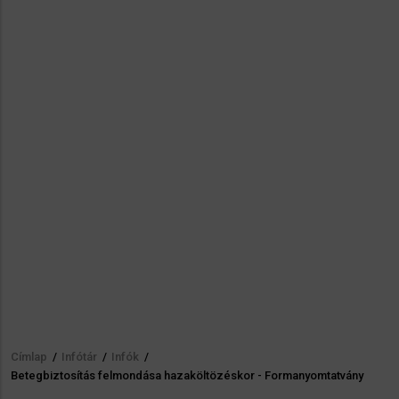
Címlap
/
Infótár
/
Infók
/
Morzsa
Betegbiztosítás felmondása hazaköltözéskor - Formanyomtatvány