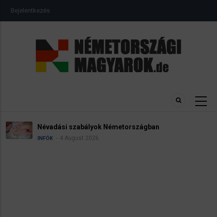
Ugrás
USER
Bejelentkezés
a
ACCOUNT
MENU
tartalomra
Névadási szabályok Németországban
4 August 2026
INFÓK