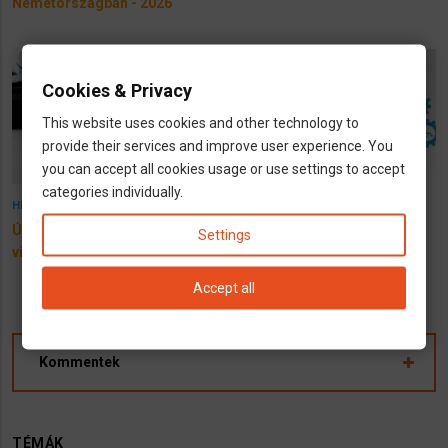
Németországban - 2026
Cookies & Privacy
This website uses cookies and other technology to
provide their services and improve user experience. You
you can accept all cookies usage or use settings to accept
categories individually.
31 December 2025
8 September 2025
HÍREK
INFÓK
Új praxis-díj minden orvosi
JAEG: 6450€ lesz a havi
Settings
vizitnél?
jövedelmhatár 2026-tól
Accept all
Kommentek
TÉMÁK