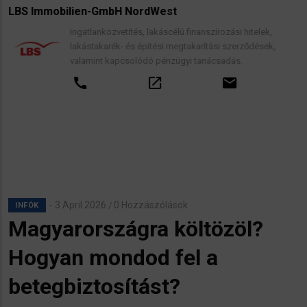
LBS Immobilien-GmbH NordWest
Ingatlanközvetítés, lakáscélú finanszírozási hitelek,
lakástakarék- és építési megtakarítási szerződések,
valamint kapcsolódó pénzügyi tanácsadás.
call
open_in_new
email
3 April 2026
0 Hozzászólások
/
INFÓK
Magyarországra költözöl?
Hogyan mondod fel a
betegbiztosítást?