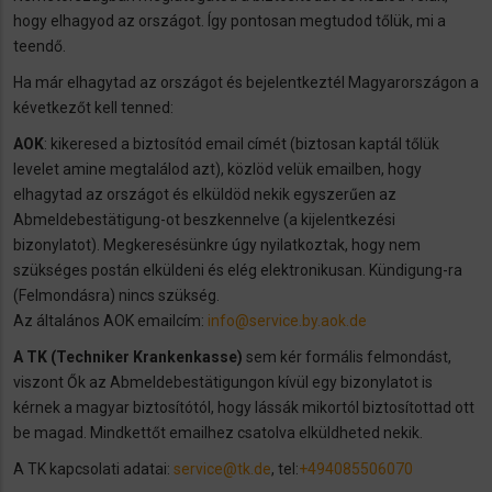
hogy elhagyod az országot. Így pontosan megtudod tőlük, mi a
teendő.
Ha már elhagytad az országot és bejelentkeztél Magyarországon a
kévetkezőt kell tenned:
AOK
: kikeresed a biztosítód email címét (biztosan kaptál tőlük
levelet amine megtalálod azt), közlöd velük emailben, hogy
elhagytad az országot és elküldöd nekik egyszerűen az
Abmeldebestätigung-ot beszkennelve (a kijelentkezési
bizonylatot). Megkeresésünkre úgy nyilatkoztak, hogy nem
szükséges postán elküldeni és elég elektronikusan. Kündigung-ra
(Felmondásra) nincs szükség.
Az általános AOK emailcím:
info@service.by.aok.de
A TK (Techniker Krankenkasse)
sem kér formális felmondást,
viszont Ők az Abmeldebestätigungon kívül egy bizonylatot is
kérnek a magyar biztosítótól, hogy lássák mikortól biztosítottad ott
be magad. Mindkettőt emailhez csatolva elküldheted nekik.
A TK kapcsolati adatai:
service@tk.de
, tel:
+494085506070