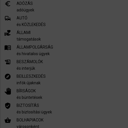
euro_symbol
ADÓZÁS
adóügyek
commute
AUTÓ
és KÖZLEKEDÉS
volunteer_activism
ÁLLAMI
támogatások
menu_book
ÁLLAMPOLGÁRSÁG
és hivatalos ügyek
history_edu
BESZÁMOLÓK
és interjúk
explore
BEILLESZKEDÉS
infók újaknak
pan_tool
BÍRSÁGOK
és büntetések
verified_user
BIZTOSÍTÁS
és biztosítási ügyek
shopping_basket
BOLHAPIACOK
városonként