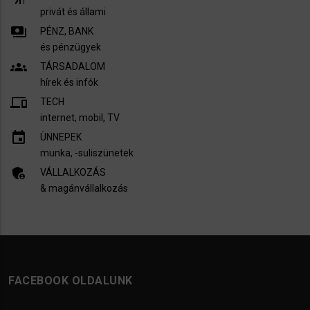
privát és állami
payments
PÉNZ, BANK
és pénzügyek
groups
TÁRSADALOM
hírek és infók
devices
TECH
internet, mobil, TV​
insert_invitation
ÜNNEPEK
munka, -suliszünetek
admin_panel_settings
VÁLLALKOZÁS
& magánvállalkozás
FACEBOOK OLDALUNK