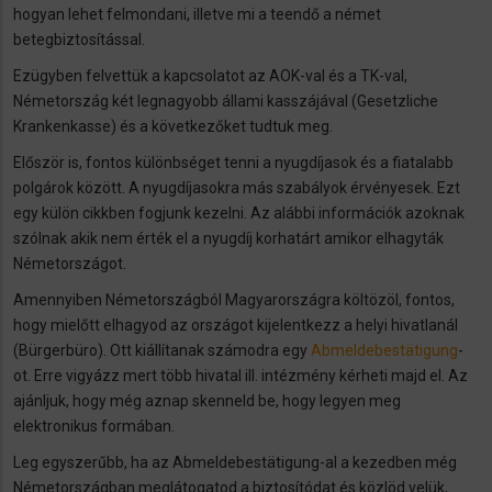
hogyan lehet felmondani, illetve mi a teendő a német
betegbiztosítással.
Ezügyben felvettük a kapcsolatot az AOK-val és a TK-val,
Németország két legnagyobb állami kasszájával (Gesetzliche
Krankenkasse) és a következőket tudtuk meg.
Először is, fontos különbséget tenni a nyugdíjasok és a fiatalabb
polgárok között. A nyugdíjasokra más szabályok érvényesek. Ezt
egy külön cikkben fogjunk kezelni. Az alábbi információk azoknak
szólnak akik nem érték el a nyugdíj korhatárt amikor elhagyták
Németországot.
Amennyiben Németországból Magyarországra költözöl, fontos,
hogy mielőtt elhagyod az országot kijelentkezz a helyi hivatlanál
(Bürgerbüro). Ott kiállítanak számodra egy
Abmeldebestätigung
-
ot. Erre vigyázz mert több hivatal ill. intézmény kérheti majd el. Az
ajánljuk, hogy még aznap skenneld be, hogy legyen meg
elektronikus formában.
Leg egyszerűbb, ha az Abmeldebestätigung-al a kezedben még
Németországban meglátogatod a biztosítódat és közlöd velük,