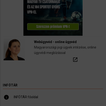
Webügyvéd - online ügyvéd
Magyarországi jogi ügyek intézése, online
ügyvédi megbízással
open_in_new
INFÓTÁR
info
INFÓTÁR főoldal