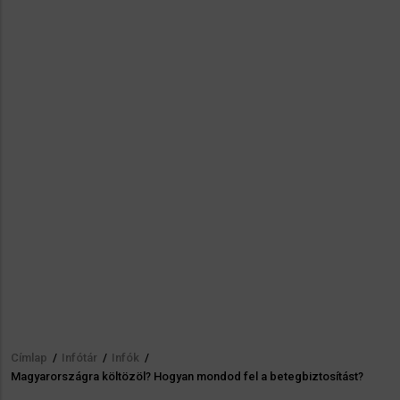
Címlap
/
Infótár
/
Infók
/
Morzsa
Magyarországra költözöl? Hogyan mondod fel a betegbiztosítást?