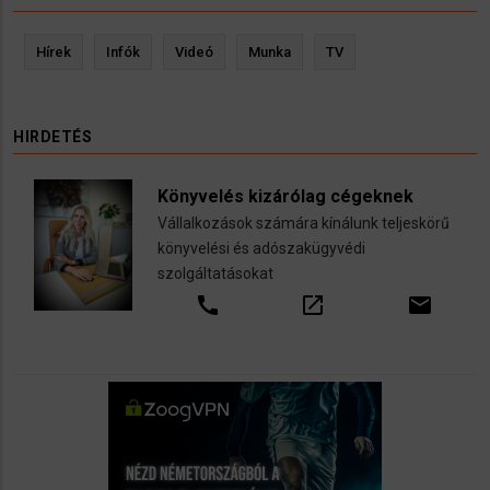
Hírek
Infók
Videó
Munka
TV
HIRDETÉS
Könyvelés kizárólag cégeknek
Vállalkozások számára kínálunk teljeskörű
könyvelési és adószakügyvédi
szolgáltatásokat
call
open_in_new
email