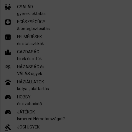
family_restroom
CSALÁD
gyerek, oktatás
local_hospital
EGÉSZSÉGÜGY
​& betegbiztosítás
assessment
FELMÉRÉSEK
és statisztikák
location_city
GAZDASÁG
hírek és infók
people_outline
HÁZASSÁG és
VÁLÁS ügyek
pets
HÁZIÁLLATOK
kutya-, álattartás
sports_esports
HOBBY
és szabadidő
sports_esports
JÁTÉKOK
Ismered Németországot?
gavel
JOGI ÜGYEK