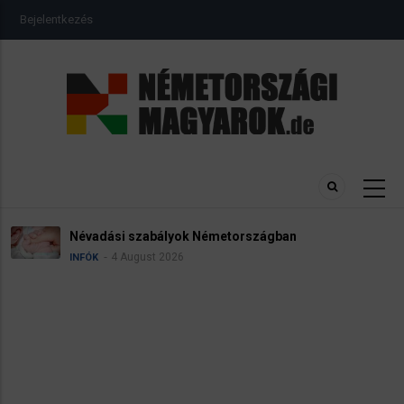
Ugrás
USER
Bejelentkezés
a
ACCOUNT
MENU
tartalomra
Névadási szabályok Németországban
4 August 2026
INFÓK