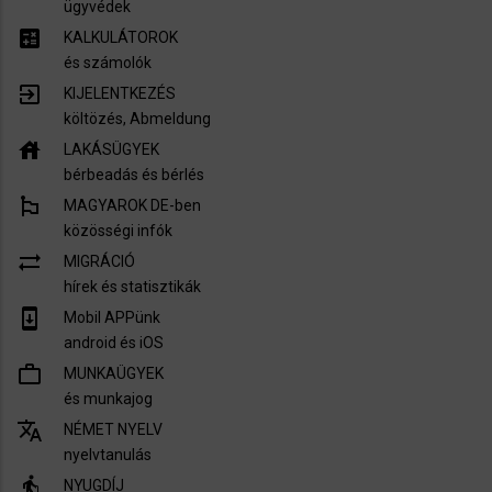
ügyvédek
calculate
KALKULÁTOROK
és számolók
exit_to_app
KIJELENTKEZÉS
költözés, Abmeldung
house
LAKÁSÜGYEK
bérbeadás és bérlés
emoji_flags
MAGYAROK DE-ben
közösségi infók
sync_alt
MIGRÁCIÓ
hírek és statisztikák
system_update
Mobil APPünk
android és iOS
work_outline
MUNKAÜGYEK
és munkajog
translate
NÉMET NYELV
nyelvtanulás
elderly
NYUGDÍJ