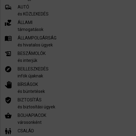
commute
AUTÓ
és KÖZLEKEDÉS
volunteer_activism
ÁLLAMI
támogatások
menu_book
ÁLLAMPOLGÁRSÁG
és hivatalos ügyek
history_edu
BESZÁMOLÓK
és interjúk
explore
BEILLESZKEDÉS
infók újaknak
pan_tool
BÍRSÁGOK
és büntetések
verified_user
BIZTOSÍTÁS
és biztosítási ügyek
shopping_basket
BOLHAPIACOK
városonként
family_restroom
CSALÁD