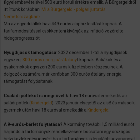
figyelembevételével 500 euró körüli értékre emelik. A Bürgergeldről
itt írtunk korábban:
Mi a Bürgergeld - polgári juttatás
Németországban?
Ma az egyedülállók havi 449 eurós alapbiztosítást kapnak. A
tarifamódosítással csökkenteni kívánják az infláció vezérelte
hidegprogressziót.
Nyugdíjasok támogatása
: 2022 december 1-től a nyugdíjasok
egyszeri,
300 eurós energiaárátalány
t kapnak. A diákok és a
gyakornokok egyszeri 200 eurós kifizetésben részesülnek. A
dolgozók számára már korábban 300 eurós átalány energia
támogatást folyósítanak.
Családi pótlékot is megnövelik
: havi 18 euróval emelkedik ac
saládi pótlék (
Kindergeld
). 2023 január elsejétől az első és második
gyermek után havi 18 euróval emelkedik a
Kindergeld
.
A 9-eurós-bérlet folytatása?
A kormány további 1,5 milliárd eurót
hajlandó a tartományok rendelkezésére bocsátani egy országos
helyi közlekedési jegyért ha a tartományok is legalább ugyanannyit