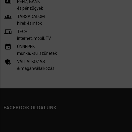
payments
PÉNZ, BANK
és pénzügyek
groups
TÁRSADALOM
hírek és infók
devices
TECH
internet, mobil, TV​
insert_invitation
ÜNNEPEK
munka, -suliszünetek
admin_panel_settings
VÁLLALKOZÁS
& magánvállalkozás
FACEBOOK OLDALUNK