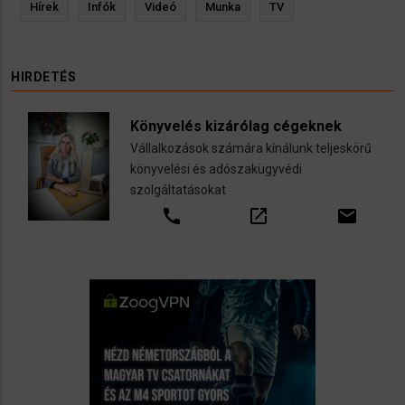
Hírek
Infók
Videó
Munka
TV
HIRDETÉS
Könyvelés kizárólag cégeknek
Vállalkozások számára kínálunk teljeskörű
könyvelési és adószakügyvédi
szolgáltatásokat
call
open_in_new
email