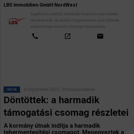
LBS Immobilien-GmbH NordWest
Ingatlanközvetítés, lakáscélú finanszírozási hitelek,
lakástakarék- és építési megtakarítási szerződések,
valamint kapcsolódó pénzügyi tanácsadás.
call
open_in_new
email
4 September 2022
0 Hozzászólások
/
INFÓK
Döntöttek: a harmadik
támogatási csomag részletei
A kormány útnak indítja a harmadik
tehermentesítési csomagot. Megegyeztek a