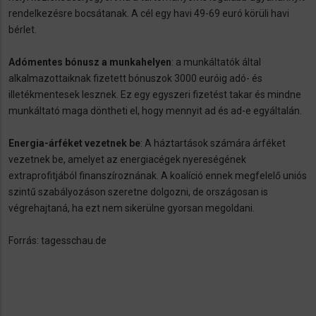
rendelkezésre bocsátanak. A cél egy havi 49-69 euró körüli havi
bérlet.
Adómentes bónusz a munkahelyen
: a munkáltatók által
alkalmazottaiknak fizetett bónuszok 3000 euróig adó- és
illetékmentesek lesznek. Ez egy egyszeri fizetést takar és mindne
munkáltató maga döntheti el, hogy mennyit ad és ad-e egyáltalán.
Energia-árféket vezetnek be
: A háztartások számára árféket
vezetnek be, amelyet az energiacégek nyereségének
extraprofitjából finanszíroznának. A koalíció ennek megfelelő uniós
szintű szabályozáson szeretne dolgozni, de országosan is
végrehajtaná, ha ezt nem sikerülne gyorsan megoldani.
Forrás: tagesschau.de