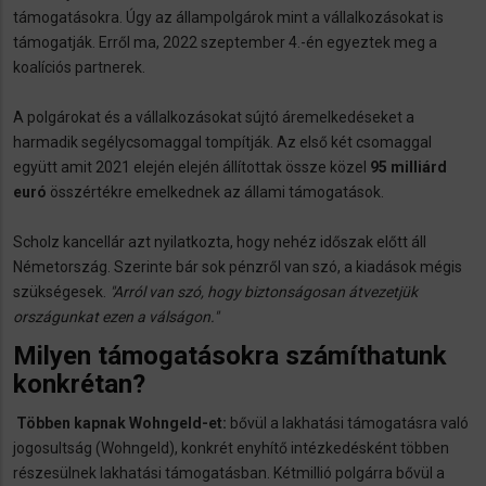
támogatásokra. Úgy az állampolgárok mint a vállalkozásokat is
támogatják. Erről ma, 2022 szeptember 4.-én egyeztek meg a
koalíciós partnerek.
A polgárokat és a vállalkozásokat sújtó áremelkedéseket a
harmadik segélycsomaggal tompítják. Az első két csomaggal
együtt amit 2021 elején elején állítottak össze közel
95 milliárd
euró
összértékre emelkednek az állami támogatások.
Scholz kancellár azt nyilatkozta, hogy nehéz időszak előtt áll
Németország. Szerinte bár sok pénzről van szó, a kiadások mégis
szükségesek.
"Arról van szó, hogy biztonságosan átvezetjük
országunkat ezen a válságon."
Milyen támogatásokra számíthatunk
konkrétan?
Többen kapnak Wohngeld-et:
bővül a lakhatási támogatásra való
jogosultság (Wohngeld), konkrét enyhítő intézkedésként többen
részesülnek lakhatási támogatásban. Kétmillió polgárra bővül a