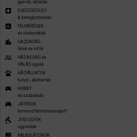
gyerek, oktatás
local_hospital
EGÉSZSÉGÜGY
​& betegbiztosítás
assessment
FELMÉRÉSEK
és statisztikák
location_city
GAZDASÁG
hírek és infók
people_outline
HÁZASSÁG és
VÁLÁS ügyek
pets
HÁZIÁLLATOK
kutya-, álattartás
sports_esports
HOBBY
és szabadidő
sports_esports
JÁTÉKOK
Ismered Németországot?
gavel
JOGI ÜGYEK
ügyvédek
calculate
KALKULÁTOROK