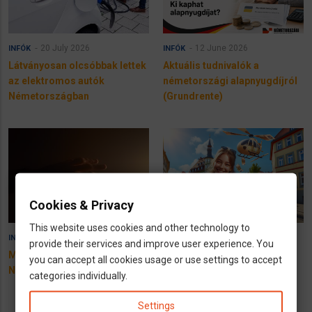
20 July 2026
12 June 2026
INFÓK
INFÓK
Látványosan olcsóbbak lettek
Aktuális tudnivalók a
az elektromos autók
németországi alapnyugdíjról
Németországban
(Grundrente)
Cookies & Privacy
This website uses cookies and other technology to
1 April 2026
14 December 2025
INFÓK
INFÓK
provide their services and improve user experience. You
Megélhetési segítség
Feltétel nélküli jövedelem
you can accept all cookies usage or use settings to accept
Németországban
Németországban:
categories individually.
Kiértékelték a kísérletet
Settings