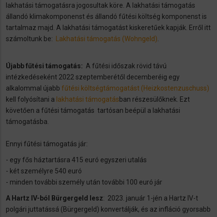
lakhatási támogatásra jogosultak köre. A lakhatási támogatás
állandó klimakomponenst és állandó fűtési költség komponenst is
tartalmaz majd. A lakhatási támogatást kiskeretűek kapják. Erről itt
számoltunk be:
Lakhatási támogatás (Wohngeld)
.
Újabb fűtési támogatás:
A fűtési időszak rövid távú
intézkedéseként 2022 szeptemberétől decemberéig egy
alkalommal újabb
fűtési költségtámogatást (Heizkostenzuschuss)
kell folyósítani a
lakhatási támogatás
ban részesülőknek. Ezt
követően a fűtési támogatás tartósan beépül a lakhatási
támogatásba.
Ennyi fűtési támogatás jár:
- egy fős háztartásra 415 euró egyszeri utalás
- két személyre 540 euró
- minden további személy után további 100 euró jár
A Hartz IV-ból Bürgergeld lesz
: 2023. január 1-jén a Hartz IV-t
polgári juttatássá (Bürgergeld) konvertálják, és az infláció gyorsabb