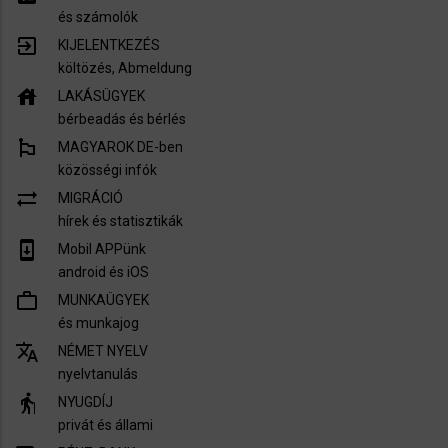
és számolók
exit_to_app
KIJELENTKEZÉS
költözés, Abmeldung
house
LAKÁSÜGYEK
bérbeadás és bérlés
emoji_flags
MAGYAROK DE-ben
közösségi infók
sync_alt
MIGRÁCIÓ
hírek és statisztikák
system_update
Mobil APPünk
android és iOS
work_outline
MUNKAÜGYEK
és munkajog
translate
NÉMET NYELV
nyelvtanulás
elderly
NYUGDÍJ
privát és állami