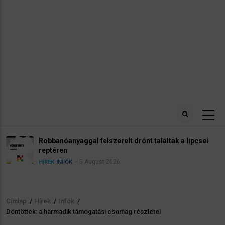
Robbanóanyaggal felszerelt drónt találtak a lipcsei
reptéren
5 August 2026
HÍREK
INFÓK
Címlap
/
Hírek
/
Infók
/
Morzsa
Döntöttek: a harmadik támogatási csomag részletei