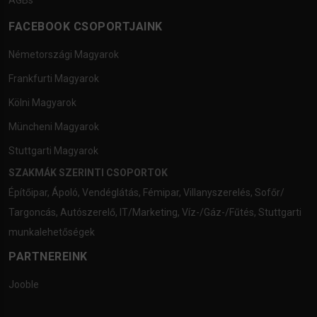
FACEBOOK CSOPORTJAINK
Németországi Magyarok
Frankfurti Magyarok
Kölni Magyarok
Müncheni Magyarok
Stuttgarti Magyarok
SZAKMÁK SZERINTI CSOPORTOK
Építőipar
,
Ápoló
,
Vendéglátás
,
Fémipar
,
Villanyszerelés
,
Sofőr/
Targoncás
,
Autószerelő
,
IT/Marketing
,
Víz-/Gáz-/Fűtés
,
Stuttgarti
munkalehetőségek
PARTNEREINK
Jooble