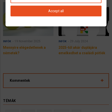
Accept all
19 November 2025
29 July 2024
INFÓK
INFÓK
Mennyire elégedetlenek a
2025-től akár duplájára
németek?
emelkedhet a családi pótlék
Kommentek
TÉMÁK