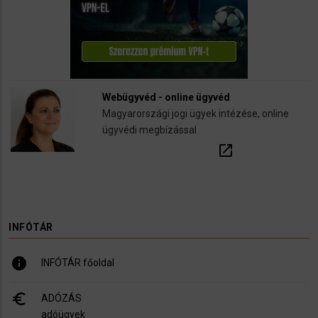
Webügyvéd - online ügyvéd
Magyarországi jogi ügyek intézése, online
ügyvédi megbízással
open_in_new
INFÓTÁR
info
INFÓTÁR főoldal
euro_symbol
ADÓZÁS
adóügyek