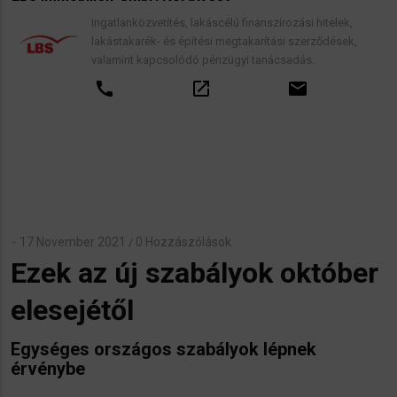
Ingatlanközvetítés, lakáscélú finanszírozási hitelek,
lakástakarék- és építési megtakarítási szerződések,
valamint kapcsolódó pénzügyi tanácsadás.
call
open_in_new
email
17 November 2021
0 Hozzászólások
/
Ezek az új szabályok október
elesejétől
Egységes országos szabályok lépnek
érvénybe