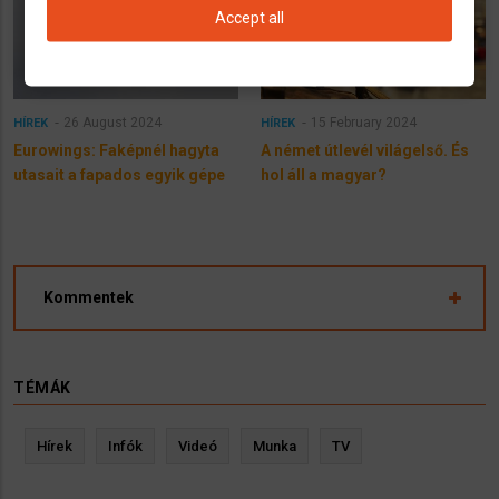
Accept all
26 August 2024
15 February 2024
HÍREK
HÍREK
Eurowings: Faképnél hagyta
A német útlevél világelső. És
utasait a fapados egyik gépe
hol áll a magyar?
Kommentek
TÉMÁK
Hírek
Infók
Videó
Munka
TV