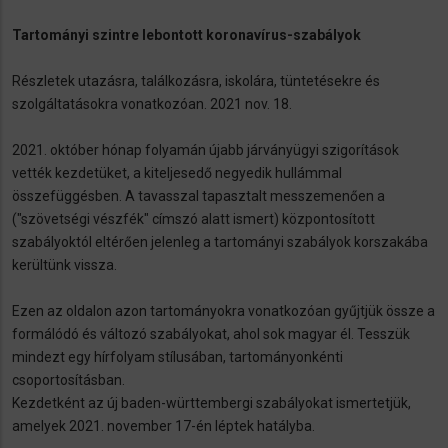
Tartományi szintre lebontott koronavírus-szabályok
Részletek utazásra, találkozásra, iskolára, tüntetésekre és
szolgáltatásokra vonatkozóan. 2021 nov. 18.
2021. október hónap folyamán újabb járványügyi szigorítások
vették kezdetüket, a kiteljesedő negyedik hullámmal
összefüggésben. A tavasszal tapasztalt messzemenően a
("szövetségi vészfék" címszó alatt ismert) központosított
szabályoktól eltérően jelenleg a tartományi szabályok korszakába
kerültünk vissza.
Ezen az oldalon azon tartományokra vonatkozóan gyűjtjük össze a
formálódó és változó szabályokat, ahol sok magyar él. Tesszük
mindezt egy hírfolyam stílusában, tartományonkénti
csoportosításban.
Kezdetként az új baden-württembergi szabályokat ismertetjük,
amelyek 2021. november 17-én léptek hatályba.