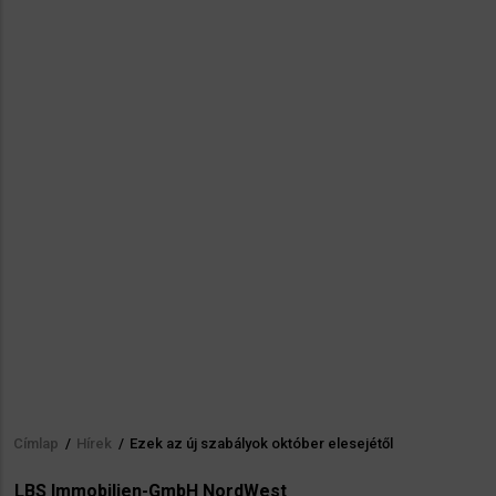
Címlap
/
Hírek
/
Ezek az új szabályok október elesejétől
Morzsa
LBS Immobilien-GmbH NordWest