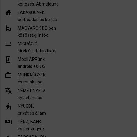
költözés, Abmeldung
house
LAKÁSÜGYEK
bérbeadás és bérlés
emoji_flags
MAGYAROK DE-ben
közösségi infók
sync_alt
MIGRÁCIÓ
hírek és statisztikák
system_update
Mobil APPünk
android és iOS
work_outline
MUNKAÜGYEK
és munkajog
translate
NÉMET NYELV
nyelvtanulás
elderly
NYUGDÍJ
privát és állami
payments
PÉNZ, BANK
és pénzügyek