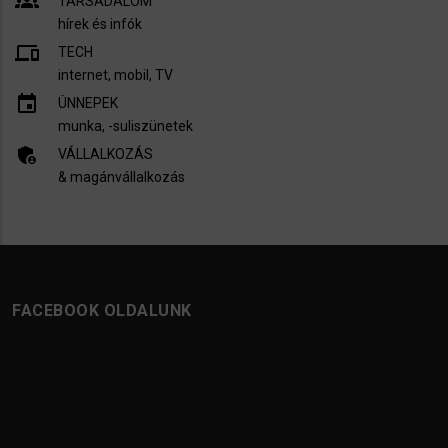
groups
TÁRSADALOM
hírek és infók
devices
TECH
internet, mobil, TV​
insert_invitation
ÜNNEPEK
munka, -suliszünetek
admin_panel_settings
VÁLLALKOZÁS
& magánvállalkozás
FACEBOOK OLDALUNK