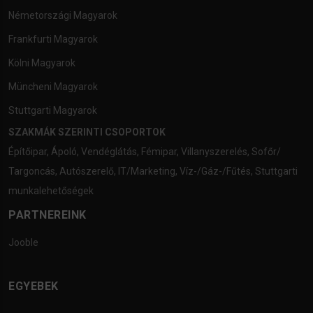
Németországi Magyarok
Frankfurti Magyarok
Kölni Magyarok
Müncheni Magyarok
Stuttgarti Magyarok
SZAKMÁK SZERINTI CSOPORTOK
Építőipar
,
Ápoló
,
Vendéglátás
,
Fémipar
,
Villanyszerelés
,
Sofőr/
Targoncás
,
Autószerelő
,
IT/Marketing
,
Víz-/Gáz-/Fűtés
,
Stuttgarti
munkalehetőségek
PARTNEREINK
Jooble
EGYEBEK