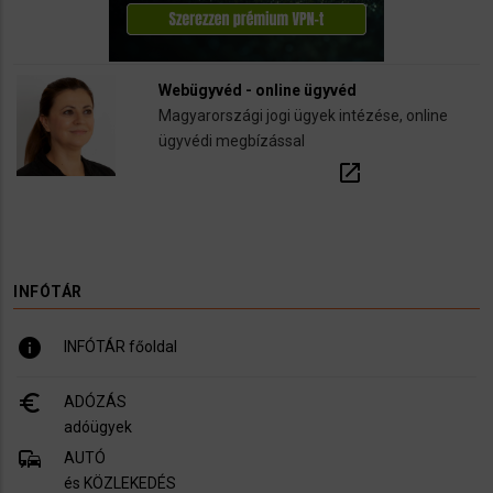
Webügyvéd - online ügyvéd
Magyarországi jogi ügyek intézése, online
ügyvédi megbízással
open_in_new
INFÓTÁR
info
INFÓTÁR főoldal
euro_symbol
ADÓZÁS
adóügyek
commute
AUTÓ
és KÖZLEKEDÉS