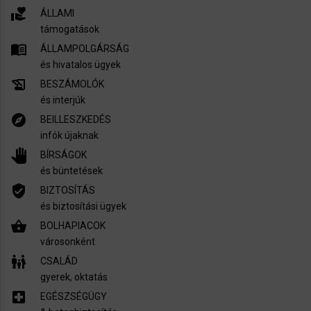
volunteer_activism
ÁLLAMI
támogatások
menu_book
ÁLLAMPOLGÁRSÁG
és hivatalos ügyek
history_edu
BESZÁMOLÓK
és interjúk
explore
BEILLESZKEDÉS
infók újaknak
pan_tool
BÍRSÁGOK
és büntetések
verified_user
BIZTOSÍTÁS
és biztosítási ügyek
shopping_basket
BOLHAPIACOK
városonként
family_restroom
CSALÁD
gyerek, oktatás
local_hospital
EGÉSZSÉGÜGY