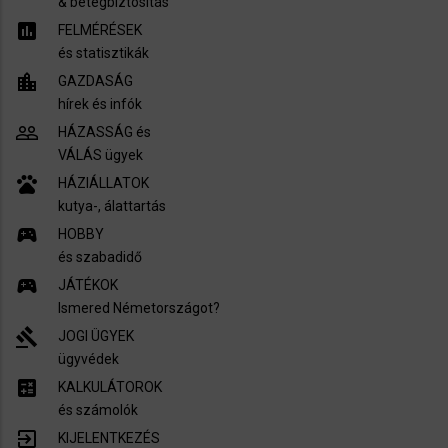
​& betegbiztosítás
assessment
FELMÉRÉSEK
és statisztikák
location_city
GAZDASÁG
hírek és infók
people_outline
HÁZASSÁG és
VÁLÁS ügyek
pets
HÁZIÁLLATOK
kutya-, álattartás
sports_esports
HOBBY
és szabadidő
sports_esports
JÁTÉKOK
Ismered Németországot?
gavel
JOGI ÜGYEK
ügyvédek
calculate
KALKULÁTOROK
és számolók
exit_to_app
KIJELENTKEZÉS