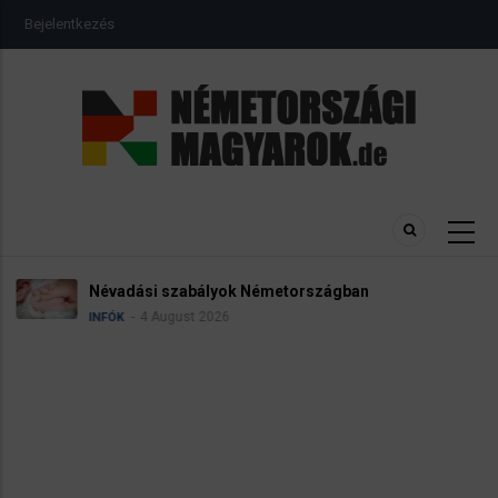
Ugrás
USER
Bejelentkezés
a
ACCOUNT
MENU
tartalomra
Névadási szabályok Németországban
4 August 2026
INFÓK