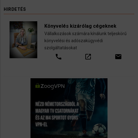
HIRDETÉS
Könyvelés kizárólag cégeknek
Vállalkozások számára kínálunk teljeskörű
könyvelési és adószakügyvédi
szolgáltatásokat
call
open_in_new
email