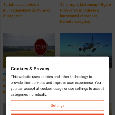
Turistabusz ütközött
Túl drága a biztonság – Egyre
munkagépeknek az A8-ason
több város mondja le a
Stuttgartnál
karácsonyi vásárokat
Németországban
Cookies & Privacy
16 August 2025
6 June 2025
HÍREK
HÍREK
This website uses cookies and other technology to
Drága a határellenőrzés -
Olcsó repülőjegyek
provide their services and improve user experience. You
mégis újból
Németországból Budapestre
you can accept all cookies usage or use settings to accept
meghosszabbítják!
a nyáron
categories individually.
Settings