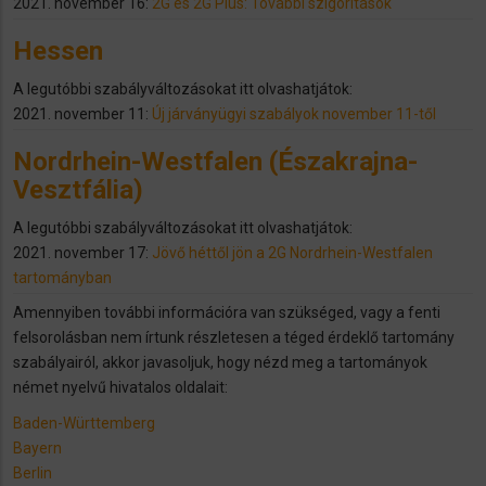
2021. november 16:
2G és 2G Plus: További szigorítások
Hessen
A legutóbbi szabályváltozásokat itt olvashatjátok:
2021. november 11:
Új járványügyi szabályok november 11-től
Nordrhein-Westfalen (Északrajna-
Vesztfália)
A legutóbbi szabályváltozásokat itt olvashatjátok:
2021. november 17:
Jövő héttől jön a 2G Nordrhein-Westfalen
tartományban
Amennyiben további információra van szükséged, vagy a fenti
felsorolásban nem írtunk részletesen a téged érdeklő tartomány
szabályairól, akkor javasoljuk, hogy nézd meg a tartományok
német nyelvű hivatalos oldalait:
Baden-Württemberg
Bayern
Berlin