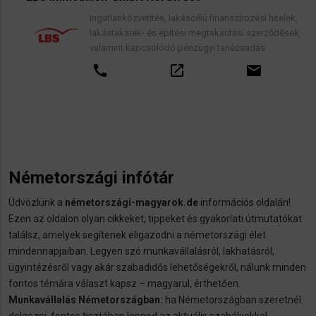
Ingatlanközvetítés, lakáscélú finanszírozási hitelek,
lakástakarék- és építési megtakarítási szerződések,
valamint kapcsolódó pénzügyi tanácsadás.
call
open_in_new
email
Németországi infótár
Üdvözlünk a
németországi-magyarok.de
információs oldalán!
Ezen az oldalon olyan cikkeket, tippeket és gyakorlati útmutatókat
találsz, amelyek segítenek eligazodni a németországi élet
mindennapjaiban. Legyen szó munkavállalásról, lakhatásról,
ügyintézésről vagy akár szabadidős lehetőségekről, nálunk minden
fontos témára választ kapsz – magyarul, érthetően.
Munkavállalás Németországban:
ha Németországban szeretnél