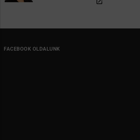
open_in_new
FACEBOOK OLDALUNK