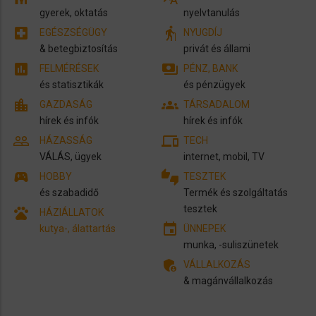
gyerek, oktatás
nyelvtanulás
local_hospital
elderly
EGÉSZSÉGÜGY
NYUGDÍJ
​& betegbiztosítás
privát és állami
assessment
payments
FELMÉRÉSEK
PÉNZ, BANK
és statisztikák
és pénzügyek
location_city
groups
GAZDASÁG
TÁRSADALOM
hírek és infók
hírek és infók
people_outline
devices
HÁZASSÁG
TECH
VÁLÁS, ügyek
internet, mobil, TV
sports_esports
thumbs_up_down
HOBBY
TESZTEK
és szabadidő
Termék és szolgáltatás
tesztek
pets
HÁZIÁLLATOK
insert_invitation
kutya-, álattartás
ÜNNEPEK
munka, -suliszünetek
admin_panel_settings
VÁLLALKOZÁS
& magánvállalkozás