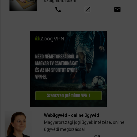
szolgáltatásokat
call
open_in_new
email
Webügyvéd - online ügyvéd
Magyarországi jogi ügyek intézése, online
ügyvédi megbízással