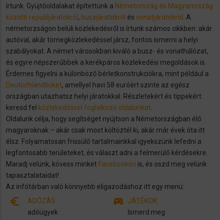
írtunk. Gyüjtőoldalakat építettünk a
Németország és Magyarország
közötti repülőjáratokról
,
buszjáratokról
és
vonatjáratokról
. A
németorzságon belüli közlekedésről is írtunk számos cikkben: akár
autóval, akár tömegközlekedéssel jársz, fontos ismerni a helyi
szabályokat. A német városokban kiváló a busz- és vonathálózat,
és egyre népszerűbbek a kerékpáros közlekedési megoldások is.
Érdemes figyelni a különböző bérletkonstrukciókra, mint például a
Deutschlandticket
, amellyel havi 58 euróért szinte az egész
országban utazhatsz helyi járatokkal. Részletekért és tippekért
keresd fel
közlekedéssel foglalkozó oldalunkat
.
Oldalunk célja, hogy segítséget nyújtson a Németországban élő
magyaroknak – akár csak most költöztél ki, akár már évek óta itt
élsz. Folyamatosan frissülő tartalmainkkal igyekszünk lefedni a
legfontosabb területeket, és választ adni a felmerülő kérdésekre.
Maradj velünk, kövess minket
Facebookon
is, és oszd meg velünk
tapasztalataidat!
Az infótárban való könnyebb eligazodáshoz itt egy menü:
euro_symbol
sports_esports
ADÓZÁS
JÁTÉKOK
adóügyek
Ismerd meg