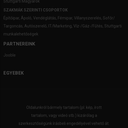
Stuttgarti Magyarok
SZAKMÁK SZERINTI CSOPORTOK
Építőipar
,
Ápoló
,
Vendéglátás
,
Fémipar
,
Villanyszerelés
,
Sofőr/
Targoncás
,
Autószerelő
,
IT/Marketing
,
Víz-/Gáz-/Fűtés
,
Stuttgarti
munkalehetőségek
PARTNEREINK
Jooble
EGYEBEK
Oldalunkról bármely tartalom (pl. kép, írott
tartalom, vagy videó stb.) kizárólag a
szerkesztőségünk írásbeli engedélyével vehető át.