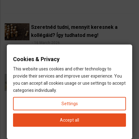
Szeretnéd tudni, mennyit keresnek a
kollégáid? Így tudhatod meg!
16 March 2026
Hamar kiderül, ha diszkrimináció áldozatai vagyunk
Cookies & Privacy
This website uses cookies and other technology to
provide their services and improve user experience. You
Mennyi a jövedelemadó Németországban
you can accept all cookies usage or use settings to accept
2026-ban? Hogyan müködik a progresszív
categories individually.
adózás?
16 March 2026
Settings
A jövedelemadó mértéke Németországban.
Hogyan müködik a progresszív adózás?
Accept all