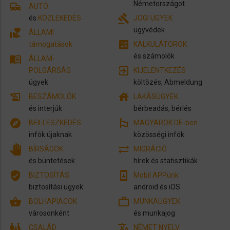
Németországot
commute
AUTÓ
gavel
és
KÖZLEKEDÉS
JOGI ÜGYEK
ügyvédek
volunteer_activism
ÁLLAMI
calculate
támogatások
KALKULÁTOROK
és számolók
menu_book
ÁLLAM-
exit_to_app
POLGÁRSÁG
KIJELENTKEZÉS
ügyek
költözés, Abmeldung
history_edu
house
BESZÁMOLÓK
LAKÁSÜGYEK
és interjúk
bérbeadás, bérlés
explore
emoji_flags
BEILLESZKEDÉS
MAGYAROK DE-ben
infók újaknak
közösségi infók
pan_tool
sync_alt
BÍRSÁGOK
MIGRÁCIÓ
és büntetések
hírek és statisztikák
verified_user
system_update
BIZTOSÍTÁS
Mobil APPünk
biztosítási ügyek
android és iOS
shopping_basket
work_outline
BOLHAPIACOK
MUNKAÜGYEK
városonként
és munkajog
family_restroom
translate
CSALÁD
NÉMET NYELV