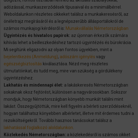
dolgozni, fontos tisztában lenned az aktuális szabályokkal,
adózással, munkaszerződések típusaival és a minimálbérrel.
Weboldalunkon részletes cikkeket találsz a munkakeresésről, az
önéletrajz megírásáról és a legnépszerűbb állásportálokról de
számos munkajogi kérdésről is:
Munakvállalás Németországban
Ügyintézés és hivatalos papírok:
az újonnan érkezők számára
kihívás lehet a beilleszkedéshez tartozó ügyintézés és bürokrácia.
Mi segítünk eligazodni az olyan fontos ügyekben, mint a
bejelentkezés (Anmeldung)
,
adószám igénylés
vagy
egészségbiztosítás
kiválasztása. Nézd meg részletes
útmutatóinkat, és tudd meg, mire van szükség a gördülékeny
ügyintézéshez.
Lakhatás és mindennapi élet:
a lakáskeresés Németországban
sokaknak okoz fejtörést, különösen a nagyvárosokban. Sokszor
mondjuk, hogy Németországban könyebb munkát találni mint
lakást. Összegyűjtöttük, mire kell figyelni a bérleti szerződéseknél,
hogyan találhatsz könyebben albérletet, illetve mit érdemes tudni a
rezsiköltségekről. További hasznos tanácsokat találsz a
lakhatással foglalkozó aloldalunkon
.
Közlekedés Németországban:
a közlekedésről is számos cikket