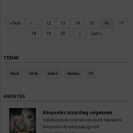
Oldalszámozás
Első
« First
Előző
‹‹
…
Oldal
12
Oldal
13
Oldal
14
Oldal
15
Jelenlegi
16
Oldal
17
oldal
oldal
oldal
Oldal
18
Oldal
19
Oldal
20
…
Következő
››
Utolsó
Last »
oldal
oldal
TÉMÁK
Hírek
Infók
Videó
Munka
TV
HIRDETÉS
Könyvelés kizárólag cégeknek
Vállalkozások számára kínálunk teljeskörű
könyvelési és adószakügyvédi