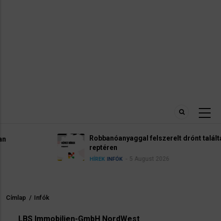
Robbanóanyaggal felszerelt drónt találtak a lipcsei
reptéren
5 August 2026
HÍREK
INFÓK
Címlap
/
Infók
Morzsa
LBS Immobilien-GmbH NordWest