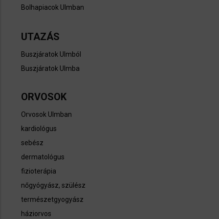
Bolhapiacok Ulmban
UTAZÁS
Buszjáratok Ulmból
Buszjáratok Ulmba
ORVOSOK
Orvosok Ulmban
kardiológus
sebész
dermatológus
fizioterápia
nőgyógyász, szülész
természetgyogyász
háziorvos