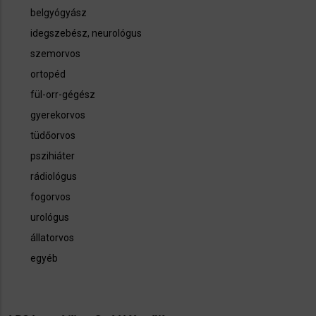
belgyógyász
idegszebész, neurológus
szemorvos
ortopéd
fül-orr-gégész
gyerekorvos
tüdőorvos
pszihiáter
rádiológus
fogorvos
urológus
állatorvos
egyéb