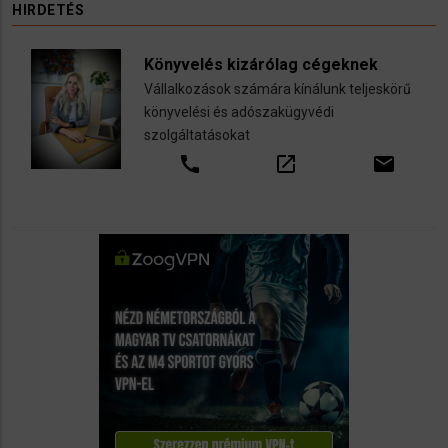
HIRDETÉS
Könyvelés kizárólag cégeknek
Vállalkozások számára kínálunk teljeskörű
könyvelési és adószakügyvédi
szolgáltatásokat
call
open_in_new
email