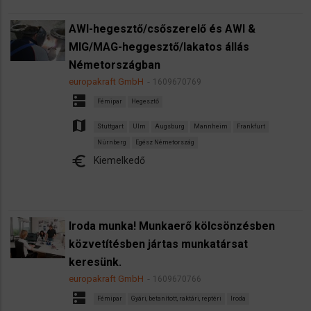
AWI-hegesztő/csőszerelő és AWI &
MIG/MAG-heggesztő/lakatos állás
Németországban
europakraft GmbH
1609670769
dns
Fémipar
Hegesztő
map
Stuttgart
Ulm
Augsburg
Mannheim
Frankfurt
Nürnberg
Egész Németország
euro
Kiemelkedő
Iroda munka! Munkaerő kölcsönzésben
közvetítésben jártas munkatársat
keresünk.
europakraft GmbH
1609670766
dns
Fémipar
Gyári, betanított, raktári, reptéri
Iroda