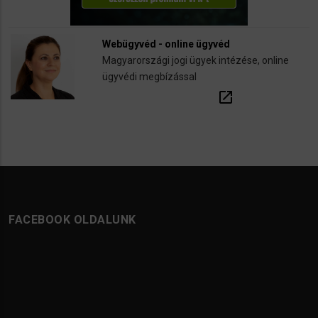
Webügyvéd - online ügyvéd
Magyarországi jogi ügyek intézése, online
ügyvédi megbízással
open_in_new
FACEBOOK OLDALUNK