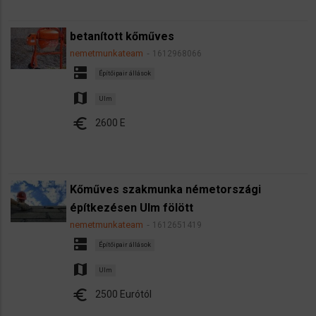
betanított kőműves
nemetmunkateam
1612968066
dns
Építőipair állások
map
Ulm
euro
2600 E
Kőműves szakmunka németországi
építkezésen Ulm fölött
nemetmunkateam
1612651419
dns
Építőipair állások
map
Ulm
euro
2500 Eurótól