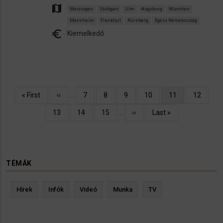
map
Metzingen
Stuttgart
Ulm
Augsburg
München
Mannheim
Frankfurt
Nürnberg
Egész Németország
euro
Kiemelkedő
Oldalszámozás
Első
« First
Előző
‹‹
…
Oldal
7
Oldal
8
Oldal
9
Oldal
10
Jelenlegi
11
Oldal
12
oldal
oldal
oldal
Oldal
13
Oldal
14
Oldal
15
…
Következő
››
Utolsó
Last »
oldal
oldal
TÉMÁK
Hírek
Infók
Videó
Munka
TV