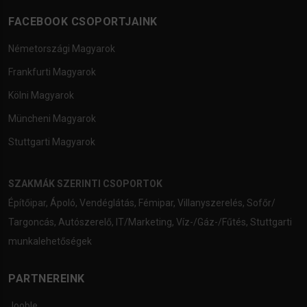
FACEBOOK CSOPORTJAINK
Németországi Magyarok
Frankfurti Magyarok
Kölni Magyarok
Müncheni Magyarok
Stuttgarti Magyarok
SZAKMÁK SZERINTI CSOPORTOK
Építőipar
,
Ápoló
,
Vendéglátás
,
Fémipar
,
Villanyszerelés
,
Sofőr/
Targoncás
,
Autószerelő
,
IT/Marketing
,
Víz-/Gáz-/Fűtés
,
Stuttgarti
munkalehetőségek
PARTNEREINK
Jooble