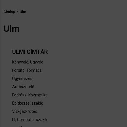
Címlap
/
Ulm
Morzsa
Ulm
ULMI CÍMTÁR
Könyvelő
,
Ügyvéd
Fordító, Tolmács
Ügyintézés
Autószerelő
Fodrász, Kozmetika
Építkezési szakik
Víz-gáz-fűtés
IT, Computer szakik