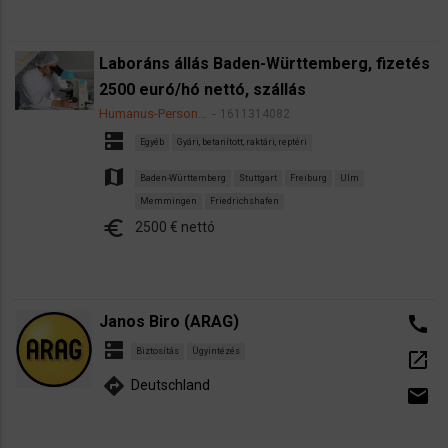
Laboráns állás Baden-Württemberg, fizetés
2500 euró/hó nettó, szállás
Humanus-Person…
1611314082
dns
Egyéb
Gyári, betanított, raktári, reptéri
map
Baden-Württemberg
Stuttgart
Freiburg
Ulm
Memmingen
Friedrichshafen
euro
2500 € nettó
Janos Biro (ARAG)
call
dns
Biztosítás
Ügyintézés
open_in_new
directions
Deutschland
email