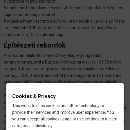
elvesztette vezető szerepét.
A napóleoni háborúk idején elvesztette önállóságát és időlegesen
bajor fennhatóság alá került.
A közelmúltban két fontos évfordulót ünnepelt a város: első írásos
említésének 1100. évfordulóját és a város szülöttjének, Albert
Einsteinnek a 125. születésnapját.
Építészeti rekordok
A városban található a keresztény világ legmagasabb
templomtornya, ami a Bürgerkirchéhez tartozik és 161,53 méter
magas. A templom maga is hatalmas dimenziókkal rendelkezik:
mintegy 20.000 hívő imádkozhat benne egyszerre. És ha ez még
nem lenne elég lenyűgöző: a pénzt kizárólag az ulmi polgárok
pénzéből építették, 1377-től kezdve, több szakaszban.
Cookies & Privacy
A másik építészeti rekordot az ún. Bundesfestung (szövetségi
erőd) tartja, egykoron Európa legnagyobb erődje volt. Stratégiai
This website uses cookies and other technology to
fekvése építették: a francia fenyegetés elhárítására építették 1842
provide their services and improve user experience. You
és 1859 között, félúton Párizs és Bécs között. Mintegy 8000
you can accept all cookies usage or use settings to accept
munkás dolgozott rajta. Békeidőben 5000 katona, háborús időkben
categories individually.
20000 katona volt benne elszállásolható. Napjainkban a dunai