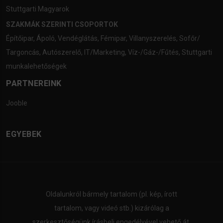
Stuttgarti Magyarok
SZAKMÁK SZERINTI CSOPORTOK
Építőipar
,
Ápoló
,
Vendéglátás
,
Fémipar
,
Villanyszerelés
,
Sofőr/
Targoncás
,
Autószerelő
,
IT/Marketing
,
Víz-/Gáz-/Fűtés
,
Stuttgarti
munkalehetőségek
PARTNEREINK
Jooble
EGYEBEK
Oldalunkról bármely tartalom (pl. kép, írott
tartalom, vagy videó stb.) kizárólag a
szerkesztőségünk írásbeli engedélyével vehető át.