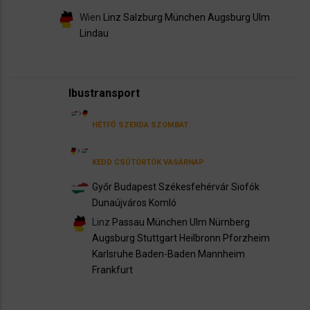
Wien
Linz
Salzburg
München
Augsburg
Ulm
Lindau
lbustransport
HÉTFŐ
SZERDA
SZOMBAT
KEDD
CSÜTÖRTÖK
VASÁRNAP
Győr
Budapest
Székesfehérvár
Siofók
Dunaújváros
Komló
Linz
Passau
München
Ulm
Nürnberg
Augsburg
Stuttgart
Heilbronn
Pforzheim
Karlsruhe
Baden-Baden
Mannheim
Frankfurt