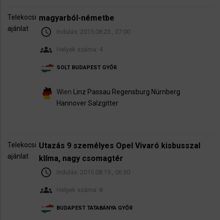
Telekocsi
magyarból-németbe
ajánlat
schedule
Indulás:
2015.08.23., 07:00
groups
Helyek száma: 4
SOLT
BUDAPEST
GYŐR
Wien
Linz
Passau
Regensburg
Nürnberg
Hannover
Salzgitter
Telekocsi
Utazás 9 személyes Opel Vivaró kisbusszal
ajánlat
klíma, nagy csomagtér
schedule
Indulás:
2015.08.19., 06:30
groups
Helyek száma: 8
BUDAPEST
TATABÁNYA
GYŐR