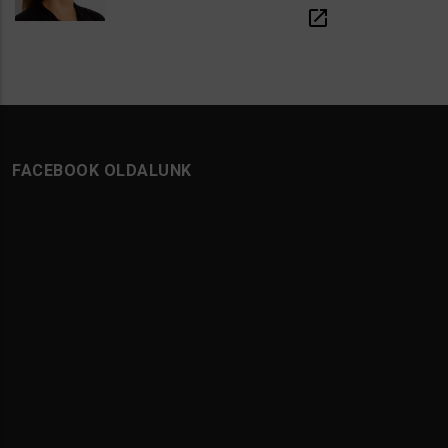
open_in_new
FACEBOOK OLDALUNK