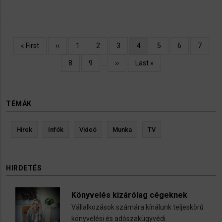
Oldalszámozás
Első
« First
Előző
‹‹
Oldal
1
Oldal
2
Oldal
3
Jelenlegi
4
Oldal
5
Oldal
6
Oldal
7
oldal
oldal
oldal
Oldal
8
Oldal
9
…
Következő
››
Utolsó
Last »
oldal
oldal
TÉMÁK
Hírek
Infók
Videó
Munka
TV
HIRDETÉS
Könyvelés kizárólag cégeknek
Vállalkozások számára kínálunk teljeskörű
könyvelési és adószakügyvédi