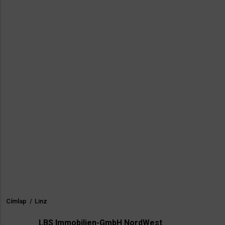
Címlap
/
Linz
Morzsa
LBS Immobilien-GmbH NordWest