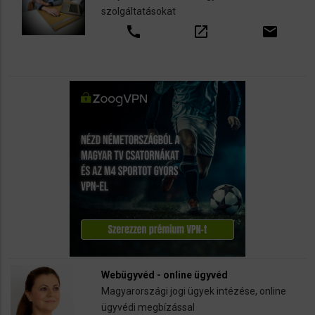
szolgáltatásokat
call
open_in_new
email
Webügyvéd - online ügyvéd
Magyarországi jogi ügyek intézése, online
ügyvédi megbízással