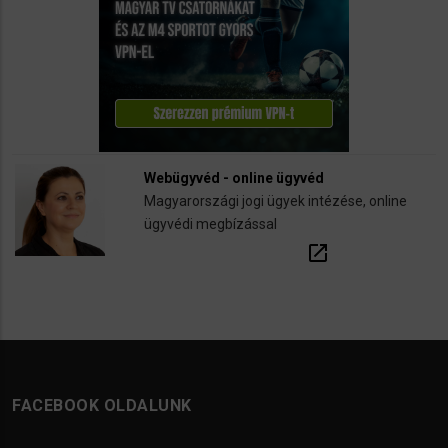
Webügyvéd - online ügyvéd
Magyarországi jogi ügyek intézése, online
ügyvédi megbízással
open_in_new
FACEBOOK OLDALUNK