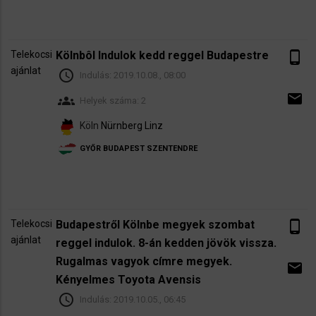
Telekocsi
Kölnbôl Indulok kedd reggel Budapestre
phone_android
ajánlat
schedule
Indulás:
2019.10.08., 08:00
email
groups
Helyek száma: 2
Köln
Nürnberg
Linz
GYŐR
BUDAPEST
SZENTENDRE
Telekocsi
Budapestről Kölnbe megyek szombat
phone_android
ajánlat
reggel indulok. 8-án kedden jövök vissza.
Rugalmas vagyok címre megyek.
email
Kényelmes Toyota Avensis
schedule
Indulás:
2019.10.05., 06:45