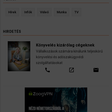
Hírek
Infók
Videó
Munka
TV
HIRDETÉS
Könyvelés kizárólag cégeknek
Vállalkozások számára kínálunk teljeskörű
könyvelési és adószakügyvédi
szolgáltatásokat
call
open_in_new
email