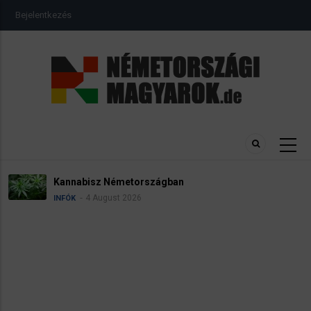
Ugrás
USER
Bejelentkezés
a
ACCOUNT
MENU
tartalomra
Kannabisz Németországban
4 August 2026
INFÓK