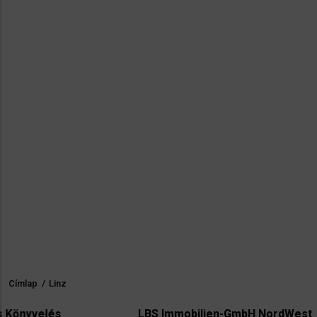
Címlap
/
Linz
Morzsa
LBS Immobilien-GmbH NordWest