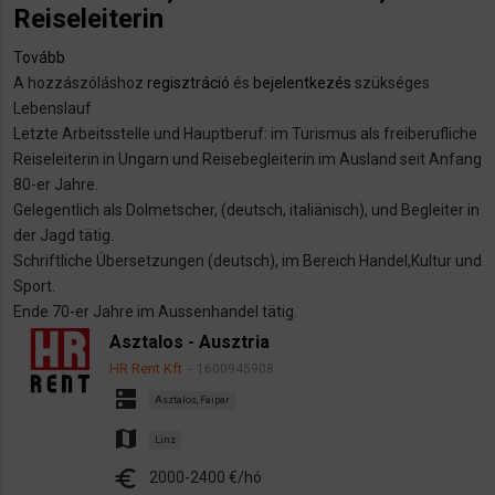
Reiseleiterin
Tovább
(Haushälterin,
A hozzászóláshoz
Gesellschafterin,
regisztráció
és
bejelentkezés
szükséges
Lebenslauf
Reiseleiterin)
Letzte Arbeitsstelle und Hauptberuf: im Turismus als freiberufliche
Reiseleiterin in Ungarn und Reisebegleiterin im Ausland seit Anfang
80-er Jahre.
Gelegentlich als Dolmetscher, (deutsch, italiänisch), und Begleiter in
der Jagd tätig.
Schriftliche Übersetzungen (deutsch), im Bereich Handel,Kultur und
Sport.
Ende 70-er Jahre im Aussenhandel tätig.
Asztalos - Ausztria
HR Rent Kft
1600945908
dns
Asztalos, Faipar
map
Linz
euro
2000-2400 €/hó