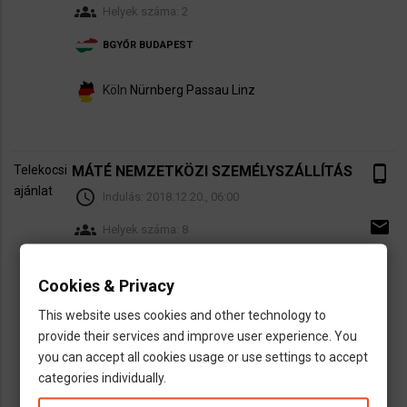
groups
Helyek száma: 2
BGYŐR
BUDAPEST
Köln
Nürnberg
Passau
Linz
Telekocsi
MÁTÉ NEMZETKÖZI SZEMÉLYSZÁLLÍTÁS
phone_android
ajánlat
schedule
Indulás:
2018.12.20., 06:00
email
groups
Helyek száma: 8
PÉCS
BUDAPEST
GYŐR
KAPOSVÁR
SIOFÓK
Cookies & Privacy
SZÉKESFEHÉRVÁR
This website uses cookies and other technology to
Linz
München
Memmingen
Deggendorf
provide their services and improve user experience. You
Passau
Würzburg
Frankfurt
you can accept all cookies usage or use settings to accept
categories individually.