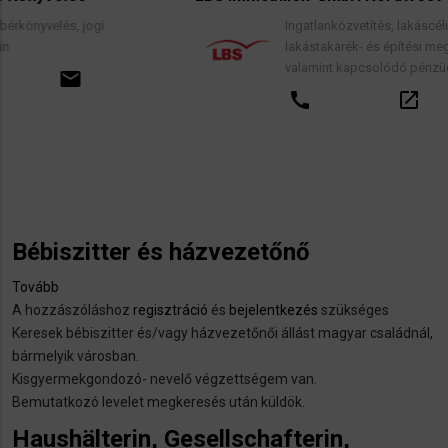
Ingatlanközvetítés, lakáscélú finanszírozási hit
lakástakarék- és építési megtakarítási szerződ
valamint kapcsolódó pénzügyi tanácsadás.
call
open_in_new
email
Bébiszitter és házvezetőnő
Tovább
(Bébiszitter
A hozzászóláshoz
és
regisztráció
és
bejelentkezés
szükséges
Keresek bébiszitter és/vagy házvezetőnői állást magyar családnál,
házvezetőnő)
bármelyik városban.
Kisgyermekgondozó- nevelő végzettségem van.
Bemutatkozó levelet megkeresés után küldök.
Haushälterin, Gesellschafterin,