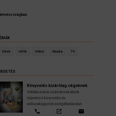
Németországban
ÉMÁK
Kevin Ressler biztosítási szakértő
Hírek
Infók
Videó
Munka
TV
tetése
Gépjármű-, jogvédelmi-, felelősség-, baleset-,
nyugdíj-, fogászati biztosítások.
IRDETÉS
call
open_in_new
email
Könyvelés kizárólag cégeknek
Vállalkozások számára kínálunk
teljeskörű könyvelési és
adószakügyvédi szolgáltatásokat
call
open_in_new
email