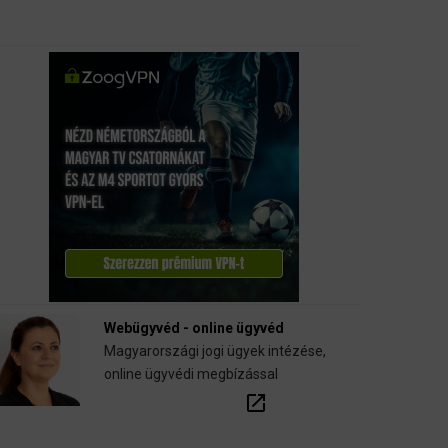
Webügyvéd - online ügyvéd
Magyarországi jogi ügyek intézése,
online ügyvédi megbízással
open_in_new