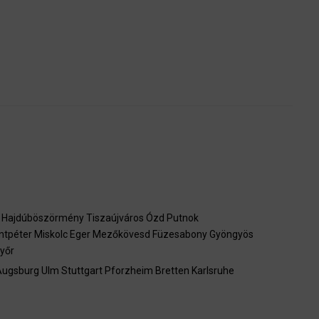
Hajdúböszörmény
Tiszaújváros
Ózd
Putnok
ntpéter
Miskolc
Eger
Mezőkövesd
Füzesabony
Gyöngyös
yőr
Augsburg
Ulm
Stuttgart
Pforzheim
Bretten
Karlsruhe