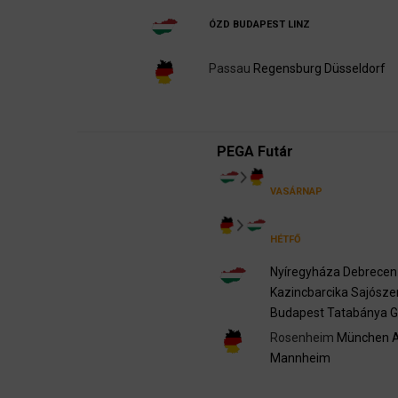
ÓZD
BUDAPEST
LINZ
Passau
Regensburg
Düsseldorf
PEGA Futár
VASÁRNAP
HÉTFŐ
Nyíregyháza
Debrecen
Kazincbarcika
Sajósze
Budapest
Tatabánya
G
Rosenheim
München
Mannheim