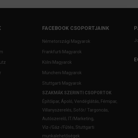
K
FACEBOOK CSOPORTJAINK
P
J
Németországi Magyarok
um
Frankfurti Magyarok
E
utz
Kölni Magyarok
r
Müncheni Magyarok
Stuttgarti Magyarok
SZAKMÁK SZERINTI CSOPORTOK
Építőipar
,
Ápoló
,
Vendéglátás
,
Fémipar
,
Villanyszerelés
,
Sofőr/ Targoncás
,
Autószerelő
,
IT/Marketing
,
Víz-/Gáz-/Fűtés
,
Stuttgarti
munkalehetőségek