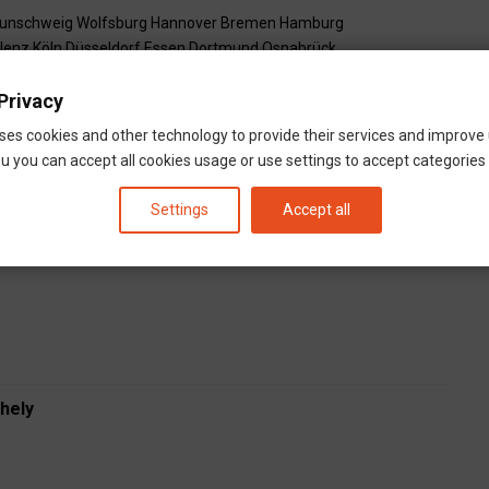
unschweig
Wolfsburg
Hannover
Bremen
Hamburg
lenz
Köln
Düsseldorf
Essen
Dortmund
Osnabrück
Privacy
ses cookies and other technology to provide their services and improve
burg-Passau-Bécs_budapest-Dévaványa-Ózd
u you can accept all cookies usage or use settings to accept categories i
Settings
Accept all
hely