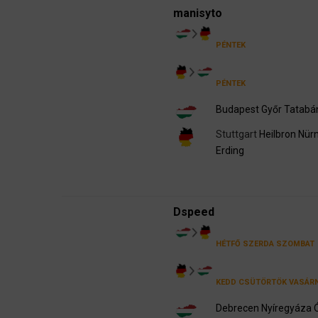
manisyto
PÉNTEK
PÉNTEK
Budapest
Győr
Tatabá
Stuttgart
Heilbron
Nür
Erding
Dspeed
HÉTFŐ
SZERDA
SZOMBAT
KEDD
CSÜTÖRTÖK
VASÁR
Debrecen
Nyíregyáza