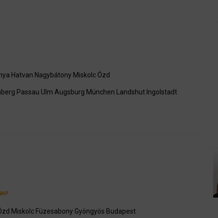
nya
Hatvan
Nagybátony
Miskolc
Ózd
nberg
Passau
Ulm
Augsburg
München
Landshut
Ingolstadt
NAP
Ózd
Miskolc
Füzesabony
Gyöngyös
Budapest