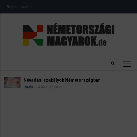
Ugrás
USER
Bejelentkezés
a
ACCOUNT
MENU
tartalomra
Névadási szabályok Németországban
4 August 2026
INFÓK