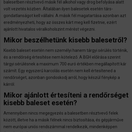
balesetben résztvevő másik fél alkohol vagy drog befolyása alatt
volt vezetés közben. Általában ilyen balesetek esetén társ-
gondatlanságot kell vállalni. A másik fél magatartása azonban azt
eredményezheti, hogy az összes kárt meg kell fizetnie, ezért
ajánlott hivatalos véralkoholszint mérést végezni.
Mikor beszélhetünk kisebb balesetről?
Kisebb baleset esetén nem személyi hanem tárgyi sérülés történik,
és a rendőrség értesítése nem kötelező. A BGH előírása szerint
tárgyi sérülésnek a maximum 700 euró értékben megállapított kár
számít. Egy egyszerű karcolás esetén nem kell értesítened a
rendőrséget, azonban gondoskodj arról, hogy készül fénykép a
kárról.
Mikor ajánlott értesíteni a rendőrséget
kisebb baleset esetén?
Amennyiben nincs megegyezés a balesetben résztvevő felek
között, illetve ha a másik félnek nincs biztosítása, és gépjárműve
nem európai uniós rendszámmal rendelkezik, mindenképpen