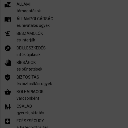
volunteer_activism
ÁLLAMI
támogatások
menu_book
ÁLLAMPOLGÁRSÁG
és hivatalos ügyek
history_edu
BESZÁMOLÓK
és interjúk
explore
BEILLESZKEDÉS
infók újaknak
pan_tool
BÍRSÁGOK
és büntetések
verified_user
BIZTOSÍTÁS
és biztosítási ügyek
shopping_basket
BOLHAPIACOK
városonként
family_restroom
CSALÁD
gyerek, oktatás
local_hospital
EGÉSZSÉGÜGY
​& betegbiztosítás