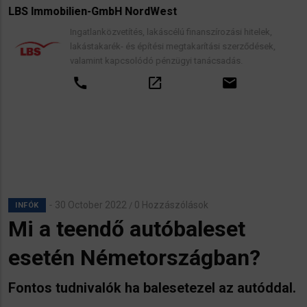
LBS Immobilien-GmbH NordWest
Ingatlanközvetítés, lakáscélú finanszírozási hitelek,
lakástakarék- és építési megtakarítási szerződések,
valamint kapcsolódó pénzügyi tanácsadás.
call
open_in_new
email
30 October 2022
0 Hozzászólások
/
INFÓK
Mi a teendő autóbaleset
esetén Németországban?
Fontos tudnivalók ha balesetezel az autóddal.