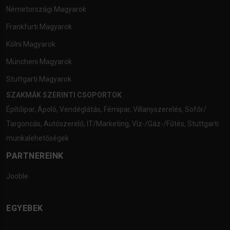
Németországi Magyarok
Frankfurti Magyarok
Kölni Magyarok
Müncheni Magyarok
Stuttgarti Magyarok
SZAKMÁK SZERINTI CSOPORTOK
Építőipar
,
Ápoló
,
Vendéglátás
,
Fémipar
,
Villanyszerelés
,
Sofőr/
Targoncás
,
Autószerelő
,
IT/Marketing
,
Víz-/Gáz-/Fűtés
,
Stuttgarti
munkalehetőségek
PARTNEREINK
Jooble
EGYEBEK