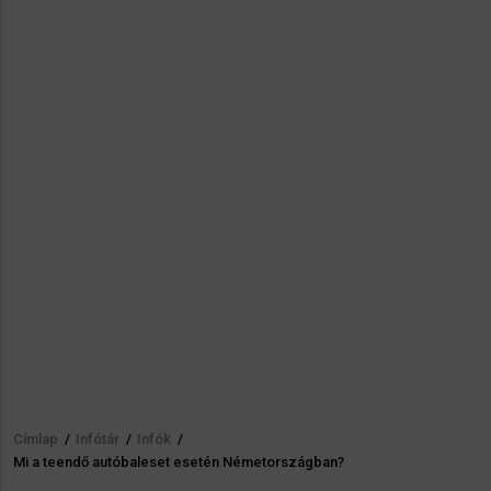
Címlap
/
Infótár
/
Infók
/
Morzsa
Mi a teendő autóbaleset esetén Németországban?