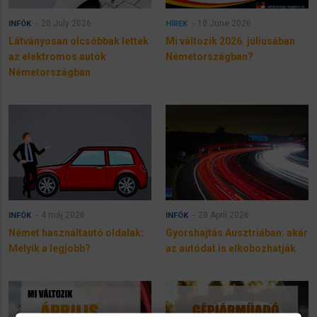
20 July 2026
10 June 2026
INFÓK
HÍREK
Látványosan olcsóbbak lettek
Mi változik 2026. júliusában
az elektromos autók
Németországban?
Németországban
4 máj 2026
28 April 2026
INFÓK
INFÓK
Német használtautó oldalak:
Gyorshajtás Ausztriában: akár
Melyik a legjobb?
az autódat is elkobozhatják