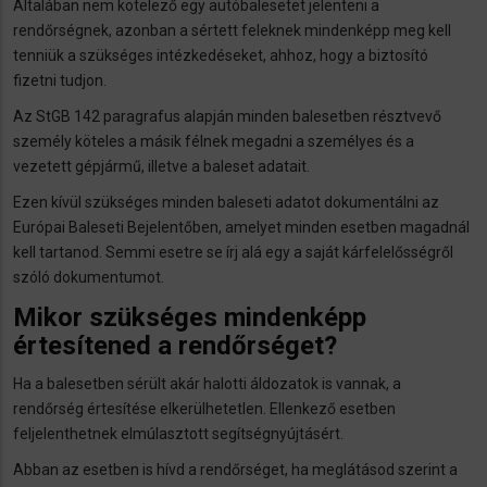
Általában nem kötelező egy autóbalesetet jelenteni a
rendőrségnek, azonban a sértett feleknek mindenképp meg kell
tenniük a szükséges intézkedéseket, ahhoz, hogy a biztosító
fizetni tudjon.
Az StGB 142 paragrafus alapján minden balesetben résztvevő
személy köteles a másik félnek megadni a személyes és a
vezetett gépjármű, illetve a baleset adatait.
Ezen kívül szükséges minden baleseti adatot dokumentálni az
Európai Baleseti Bejelentőben, amelyet minden esetben magadnál
kell tartanod. Semmi esetre se írj alá egy a saját kárfelelősségről
szóló dokumentumot.
Mikor szükséges mindenképp
értesítened a rendőrséget?
Ha a balesetben sérült akár halotti áldozatok is vannak, a
rendőrség értesítése elkerülhetetlen. Ellenkező esetben
feljelenthetnek elmúlasztott segítségnyújtásért.
Abban az esetben is hívd a rendőrséget, ha meglátásod szerint a