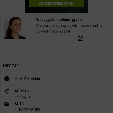
Webügyvéd - online ügyvéd
Magyarországi jogi ügyek intézése, online
ügyvédi megbízással
open_in_new
INFÓTÁR
info
INFÓTÁR főoldal
euro_symbol
ADÓZÁS
adóügyek
commute
AUTÓ
és KÖZLEKEDÉS