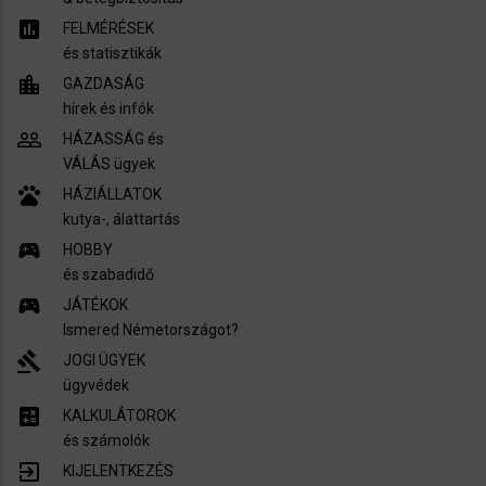
assessment
FELMÉRÉSEK
és statisztikák
location_city
GAZDASÁG
hírek és infók
people_outline
HÁZASSÁG és
VÁLÁS ügyek
pets
HÁZIÁLLATOK
kutya-, álattartás
sports_esports
HOBBY
és szabadidő
sports_esports
JÁTÉKOK
Ismered Németországot?
gavel
JOGI ÜGYEK
ügyvédek
calculate
KALKULÁTOROK
és számolók
exit_to_app
KIJELENTKEZÉS