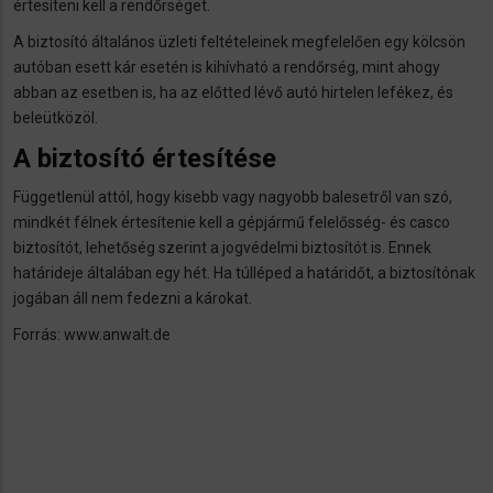
értesíteni kell a rendőrséget.
A biztosító általános üzleti feltételeinek megfelelően egy kölcsön
autóban esett kár esetén is kihívható a rendőrség, mint ahogy
abban az esetben is, ha az előtted lévő autó hirtelen lefékez, és
beleütközöl.
A biztosító értesítése
Függetlenül attól, hogy kisebb vagy nagyobb balesetről van szó,
mindkét félnek értesítenie kell a gépjármű felelősség- és casco
biztosítót, lehetőség szerint a jogvédelmi biztosítót is. Ennek
határideje általában egy hét. Ha túlléped a határidőt, a biztosítónak
jogában áll nem fedezni a károkat.
Forrás: www.anwalt.de