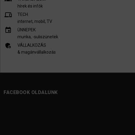
hírek és infók
devices
TECH
internet, mobil, TV​
insert_invitation
ÜNNEPEK
munka, -suliszünetek
admin_panel_settings
VÁLLALKOZÁS
& magánvállalkozás
FACEBOOK OLDALUNK