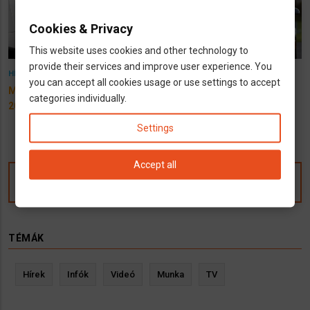
Cookies & Privacy
This website uses cookies and other technology to
provide their services and improve user experience. You
26 March 2026
11 February 2026
HÍREK
INFÓK
INFÓK
you can accept all cookies usage or use settings to accept
Mi változik Németországban
Német gépjárműadó
categories individually.
2026. áprilisában?
fontosabb szabályai
Settings
Accept all
Kommentek
TÉMÁK
Hírek
Infók
Videó
Munka
TV