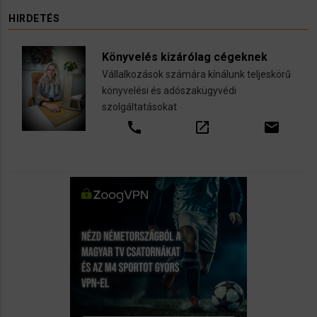
HIRDETÉS
Könyvelés kizárólag cégeknek
Vállalkozások számára kínálunk teljeskörű
könyvelési és adószakügyvédi
szolgáltatásokat
call
open_in_new
email