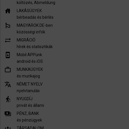
költözés, Abmeldung
house
LAKÁSÜGYEK
bérbeadás és bérlés
emoji_flags
MAGYAROK DE-ben
közösségi infók
sync_alt
MIGRÁCIÓ
hírek és statisztikák
system_update
Mobil APPünk
android és iOS
work_outline
MUNKAÜGYEK
és munkajog
translate
NÉMET NYELV
nyelvtanulás
elderly
NYUGDÍJ
privát és állami
payments
PÉNZ, BANK
és pénzügyek
groups
TÁRSADALOM