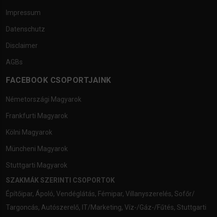
Impressum
Datenschutz
Disclaimer
AGBs
FACEBOOK CSOPORTJAINK
Németországi Magyarok
Frankfurti Magyarok
Kölni Magyarok
Müncheni Magyarok
Stuttgarti Magyarok
SZAKMÁK SZERINTI CSOPORTOK
Építőipar
,
Ápoló
,
Vendéglátás
,
Fémipar
,
Villanyszerelés
,
Sofőr/
Targoncás
,
Autószerelő
,
IT/Marketing
,
Víz-/Gáz-/Fűtés
,
Stuttgarti