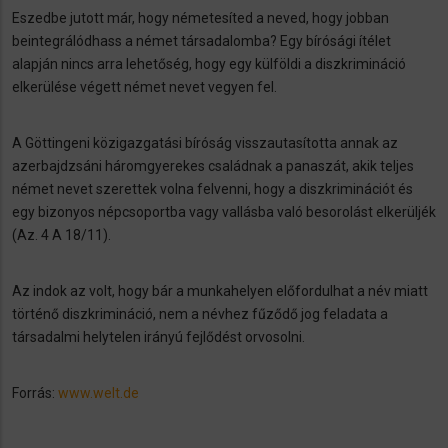
Eszedbe jutott már, hogy németesíted a neved, hogy jobban
beintegrálódhass a német társadalomba? Egy bírósági ítélet
alapján nincs arra lehetőség, hogy egy külföldi a diszkrimináció
elkerülése végett német nevet vegyen fel.
A Göttingeni közigazgatási bíróság visszautasította annak az
azerbajdzsáni háromgyerekes családnak a panaszát, akik teljes
német nevet szerettek volna felvenni, hogy a diszkriminációt és
egy bizonyos népcsoportba vagy vallásba való besorolást elkerüljék
(Az. 4 A 18/11).
Az indok az volt, hogy bár a munkahelyen előfordulhat a név miatt
történő diszkrimináció, nem a névhez fűződő jog feladata a
társadalmi helytelen irányú fejlődést orvosolni.
Forrás:
www.welt.de