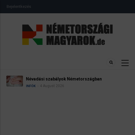
Ugrás
USER
Bejelentkezés
a
ACCOUNT
MENU
tartalomra
Névadási szabályok Németországban
4 August 2026
INFÓK