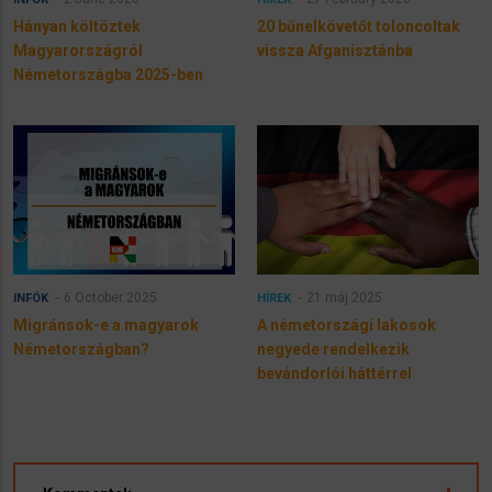
Hányan költöztek
20 bűnelkövetőt toloncoltak
Magyarországról
vissza Afganisztánba
Németországba 2025-ben
6 October 2025
21 máj 2025
INFÓK
HÍREK
Migránsok-e a magyarok
A németországi lakosok
Németországban?
negyede rendelkezik
bevándorlói háttérrel