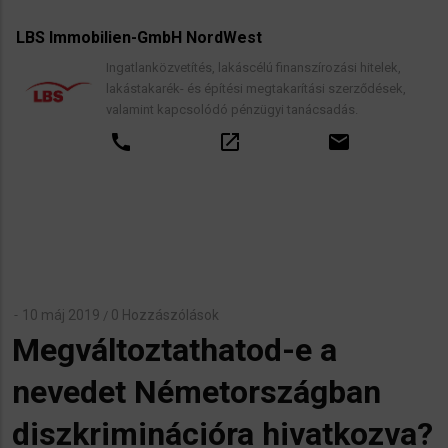
LBS Immobilien-GmbH NordWest
Ingatlanközvetítés, lakáscélú finanszírozási hitelek,
lakástakarék- és építési megtakarítási szerződések,
valamint kapcsolódó pénzügyi tanácsadás.
call
open_in_new
email
10 máj 2019
0 Hozzászólások
/
Megváltoztathatod-e a
nevedet Németországban
diszkriminációra hivatkozva?