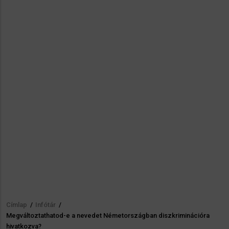
Címlap
/
Infótár
/
Morzsa
Megváltoztathatod-e a nevedet Németországban diszkriminációra
hivatkozva?