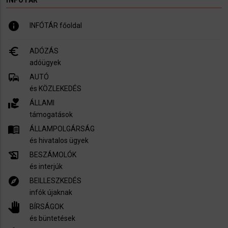
info
INFÓTÁR főoldal
euro_symbol
ADÓZÁS
adóügyek
commute
AUTÓ
és KÖZLEKEDÉS
volunteer_activism
ÁLLAMI
támogatások
menu_book
ÁLLAMPOLGÁRSÁG
és hivatalos ügyek
history_edu
BESZÁMOLÓK
és interjúk
explore
BEILLESZKEDÉS
infók újaknak
pan_tool
BÍRSÁGOK
és büntetések