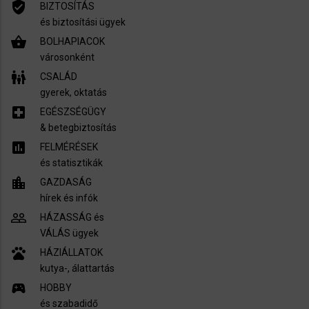
verified_user
BIZTOSÍTÁS
és biztosítási ügyek
shopping_basket
BOLHAPIACOK
városonként
family_restroom
CSALÁD
gyerek, oktatás
local_hospital
EGÉSZSÉGÜGY
​& betegbiztosítás
assessment
FELMÉRÉSEK
és statisztikák
location_city
GAZDASÁG
hírek és infók
people_outline
HÁZASSÁG és
VÁLÁS ügyek
pets
HÁZIÁLLATOK
kutya-, álattartás
sports_esports
HOBBY
és szabadidő