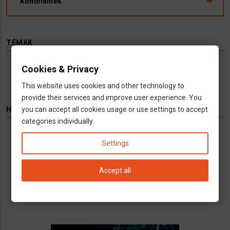
Kommentek
TÉMÁK
Cookies & Privacy
Hírek
Infók
Videó
Munka
TV
This website uses cookies and other technology to
provide their services and improve user experience. You
you can accept all cookies usage or use settings to accept
HIRDETÉS
categories individually.
Könyvelés kizárólag cégeknek
Settings
Vállalkozások számára kínálunk teljeskörű
könyvelési és adószakügyvédi
Accept all
szolgáltatásokat
call
open_in_new
email