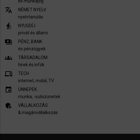
és munkajog
translate
NÉMET NYELV
nyelvtanulás
elderly
NYUGDÍJ
privát és állami
payments
PÉNZ, BANK
és pénzügyek
groups
TÁRSADALOM
hírek és infók
devices
TECH
internet, mobil, TV​
insert_invitation
ÜNNEPEK
munka, -suliszünetek
admin_panel_settings
VÁLLALKOZÁS
& magánvállalkozás