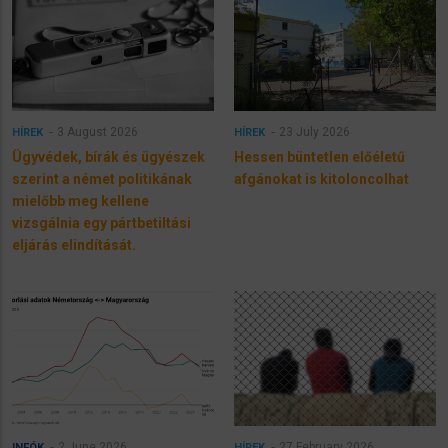
3 August 2026
23 July 2026
HÍREK
HÍREK
Ügyvédek, bírák és ügyészek
Hessen büntetlen előéletű
szerint a német politikának
afgánokat is kitoloncolhat
mielőbb meg kellene
vizsgálnia egy pártbetiltási
eljárás elindítását.
2 June 2026
27 February 2026
INFÓK
HÍREK