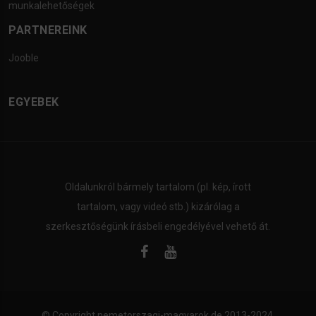
munkalehetőségek
PARTNEREINK
Jooble
EGYEBEK
Oldalunkról bármely tartalom (pl. kép, írott
tartalom, vagy videó stb.) kizárólag a
szerkesztőségünk írásbeli engedélyével vehető át.
© Copyright
nemetorszagi-magyarok.de
2013-2024.