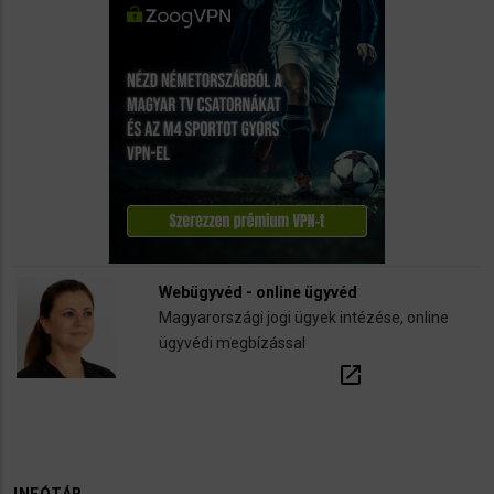
Webügyvéd - online ügyvéd
Magyarországi jogi ügyek intézése, online
ügyvédi megbízással
open_in_new
INFÓTÁR