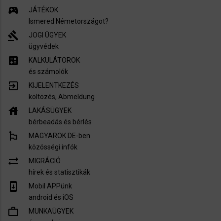
sports_esports
JÁTÉKOK
Ismered Németországot?
gavel
JOGI ÜGYEK
ügyvédek
calculate
KALKULÁTOROK
és számolók
exit_to_app
KIJELENTKEZÉS
költözés, Abmeldung
house
LAKÁSÜGYEK
bérbeadás és bérlés
emoji_flags
MAGYAROK DE-ben
közösségi infók
sync_alt
MIGRÁCIÓ
hírek és statisztikák
system_update
Mobil APPünk
android és iOS
work_outline
MUNKAÜGYEK