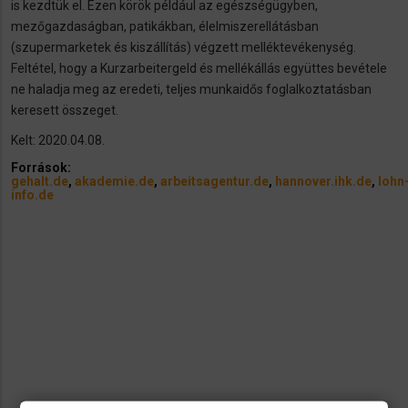
is kezdtük el. Ezen körök például az egészségügyben,
mezőgazdaságban, patikákban, élelmiszerellátásban
(szupermarketek és kiszállítás) végzett melléktevékenység.
Feltétel, hogy a Kurzarbeitergeld és mellékállás együttes bevétele
ne haladja meg az eredeti, teljes munkaidős foglalkoztatásban
keresett összeget.
Kelt: 2020.04.08.
Források:
gehalt.de
,
akademie.de
,
arbeitsagentur.de
,
hannover.ihk.de
,
lohn
info.de