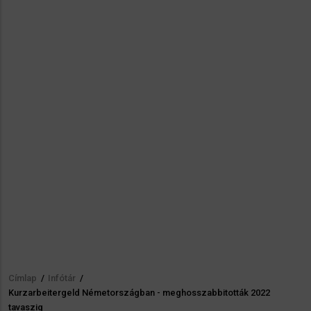
Címlap
/
Infótár
/
Morzsa
Kurzarbeitergeld Németországban - meghosszabbitották 2022
tavaszig