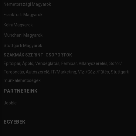
Németországi Magyarok
Frankfurti Magyarok
Kölni Magyarok
Müncheni Magyarok
Stuttgarti Magyarok
SZAKMÁK SZERINTI CSOPORTOK
Építőipar
,
Ápoló
,
Vendéglátás
,
Fémipar
,
Villanyszerelés
,
Sofőr/
Targoncás
,
Autószerelő
,
IT/Marketing
,
Víz-/Gáz-/Fűtés
,
Stuttgarti
munkalehetőségek
PARTNEREINK
Jooble
EGYEBEK