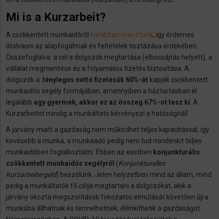
Mi is a Kurzarbeit?
A csökkentett munkaidőről
korábban már írtunk
, így érdemes
átolvasni az alapfogalmak és feltételek tisztázása érdekében.
Összefoglalva: a cél a dolgozók megtartása (elbocsájtás helyett), a
vállalat megmentése és a folyamatos fizetés biztosítása. A
dolgozók a
tényleges nettó fizetésük 60%-át
kapják csökkentett
munkaidős segély formájában, amennyiben a háztartásban él
legalább
egy gyermek, akkor ez az összeg 67%-ot tesz ki
. A
Kurzarbeitot mindig a munkáltató kérvényezi a hatóságnál!
A járvány miatt a gazdaság nem működhet teljes kapacitással, így
kevesebb a munka, a munkaadó pedig nem tud mindenkit teljes
munkaidőben foglalkoztatni. Ebben az esetben
konjunkturális
csökkentett munkaidős segélyről
(
Konjunkturelles
Kurzarbeitergeld
) beszélünk. Jelen helyzetben mind az állam, mind
pedig a munkáltatók fő célja megtartani a dolgozókat, akik a
járvány okozta megszorítások fokozatos elmúlását követően újra
munkába állhatnak és termelhetnek, élénkíthetik a gazdaságot