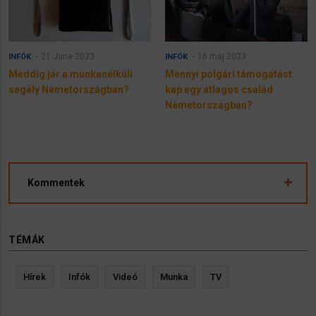
21 June 2023
16 máj 2023
INFÓK
INFÓK
​Meddig jár a munkanélküli
Mennyi polgári támogatást
segély Németországban?
kap egy átlagos család
Németországban?
Kommentek
TÉMÁK
Hírek
Infók
Videó
Munka
TV