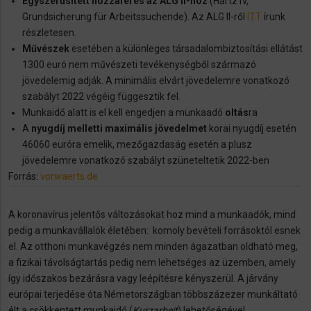
Egyszerűsített hozzáférés az ALG II-höz
(Hartz IV,
Grundsicherung für Arbeitssuchende). Az ALG II-ről
ITT
írunk
részletesen.
Művészek
esetében a különleges társadalombiztosítási ellátást
1300 euró nem művészeti tevékenységből származó
jövedelemig adják. A minimális elvárt jövedelemre vonatkozó
szabályt 2022 végéig függesztik fel.
Munkaidő alatt is el kell engedjen a munkaadó
oltás
ra
A
nyugdíj melletti maximális jövedelmet
korai nyugdíj esetén
46060 euróra emelik, mezőgazdaság esetén a plusz
jövedelemre vonatkozó szabályt szüneteltetik 2022-ben
Forrás:
vorwaerts.de
A koronavírus jelentős változásokat hoz mind a munkaadók, mind
pedig a munkavállalók életében: komoly bevételi forrásoktól esnek
el. Az otthoni munkavégzés nem minden ágazatban oldható meg,
a fizikai távolságtartás pedig nem lehetséges az üzemben, amely
így időszakos bezárásra vagy leépítésre kényszerül. A járvány
európai terjedése óta Németországban többszázezer munkáltató
élt a csökkentett munkaidő (
Kurzarbeit
) lehetőségével.