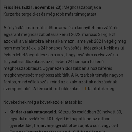
Frissítés (2021. november 23):
Meghosszabbítják a
Kurzarbeitergeld-et és még több más támogatást
A folyósítás maximális időtartama és a könnyített hozzáférés
egyaránt meghosszabbításra került 2022. március 31-ig. Ezt
azoknál a vállalatokra lehet alkalmazni, amelyek 2021 végéig még
nem merítették ki a 24 hónapos folyósítási-időszakot. Nekik az új
évben lehetőségük lesz arra arra, hogy továbbra is élvezzék a
folyósítási időszaknak az új évben 24 hónapra történő
meghosszabbítását. Ugyanezen időszakban a hozzáférés
megkönnyítését meghosszabbítják. A Kurzarbeit témája nagyon
fontos, mind vállalkozási mind az alkalmazottak adózásának
szempontjából. A témáról írott cikkeinket
ITT
találjátok meg.
Növekednek még a következő ellátások is:
Kinderkrankentagegeld
: Kétszülős családban 20 helyett 30,
egyedül nevelőként 40 helyett 60 napot lehetsz otthon
gyerekeddel, ha járványügyi okból bezárják a sulit vagy ovit