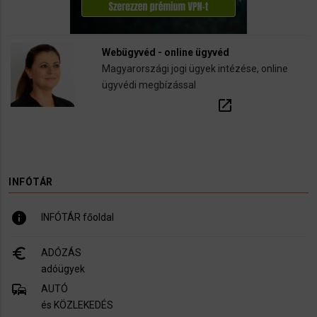
Webügyvéd - online ügyvéd
Magyarországi jogi ügyek intézése, online
ügyvédi megbízással
open_in_new
INFÓTÁR
info
INFÓTÁR főoldal
euro_symbol
ADÓZÁS
adóügyek
commute
AUTÓ
és KÖZLEKEDÉS