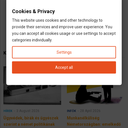
Cookies & Privacy
This website uses cookies and other technology to
provide their services and improve user experience. You
you can accept all cookies usage or use settings to accept
categories individually.
Settings
KAPCSOLÓDÓ TARTALMAK
Accept all
3 August 2026
28 April 2026
HÍREK
INFÓK
Ügyvédek, bírák és ügyészek
Munkanélküliség
szerint a német politikának
Németországban: emelkedő