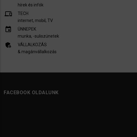
hírek és infók
devices
TECH
internet, mobil, TV​
insert_invitation
ÜNNEPEK
munka, -suliszünetek
admin_panel_settings
VÁLLALKOZÁS
& magánvállalkozás
FACEBOOK OLDALUNK