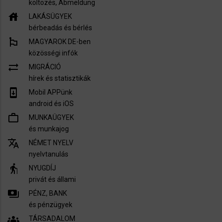
költözés, Abmeldung
house
LAKÁSÜGYEK
bérbeadás és bérlés
emoji_flags
MAGYAROK DE-ben
közösségi infók
sync_alt
MIGRÁCIÓ
hírek és statisztikák
system_update
Mobil APPünk
android és iOS
work_outline
MUNKAÜGYEK
és munkajog
translate
NÉMET NYELV
nyelvtanulás
elderly
NYUGDÍJ
privát és állami
payments
PÉNZ, BANK
és pénzügyek
groups
TÁRSADALOM