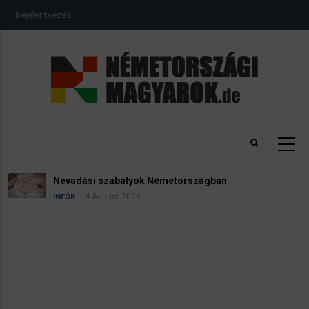
Ugrás
USER
Bejelentkezés
a
ACCOUNT
MENU
tartalomra
Névadási szabályok Németországban
4 August 2026
INFÓK