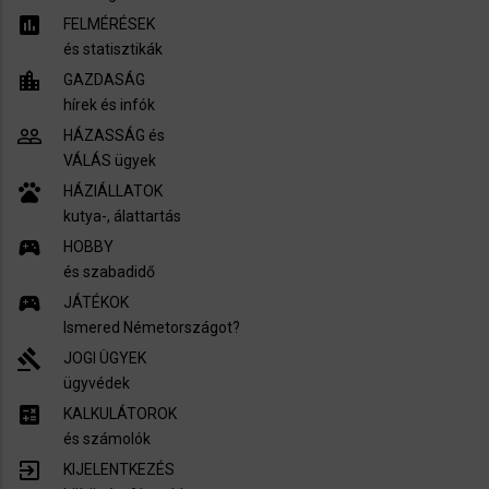
assessment
FELMÉRÉSEK
és statisztikák
location_city
GAZDASÁG
hírek és infók
people_outline
HÁZASSÁG és
VÁLÁS ügyek
pets
HÁZIÁLLATOK
kutya-, álattartás
sports_esports
HOBBY
és szabadidő
sports_esports
JÁTÉKOK
Ismered Németországot?
gavel
JOGI ÜGYEK
ügyvédek
calculate
KALKULÁTOROK
és számolók
exit_to_app
KIJELENTKEZÉS