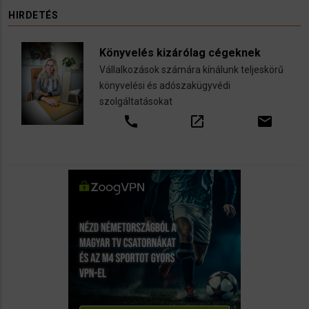
HIRDETÉS
Könyvelés kizárólag cégeknek
Vállalkozások számára kínálunk teljeskörű
könyvelési és adószakügyvédi
szolgáltatásokat
call
open_in_new
email