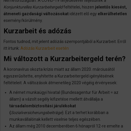
Németországban. A COVID-19 terjedésével teljesültek a
Konjunkturelles Kurzarbeitergeld
feltételei, hiszen
jelentős kiesést,
átmeneti gazdasági változásokat
idézett elő egy
elkerülhetetlen
esemény/körülmény.
Kurzarbeit és adózás
Fontos tudnod, mit jelent adózás szempontjából a Kurzarbeit. Erről
itt írtunk:
Adózás Kurzarbeit esetén
Mi változott a Kurzarbeitergeld terén?
A koronavírus okozta krízis miatt az állam 2020. márciusától
egyszerűsítette, enyhítette a Kurzarbeitergeld igénylésének
feltételeit. A változások átmenetileg 2020 végéig érvényesek:
A német munkaügyi hivatal (Bundesagentur für Arbeit = az
állam) a vázolt segély kifizetése mellett átvállalja a
társadalombiztosítási járulékokat
(
Sozialversicherungsbeiträge
). Ezt a terhet korábban a
munkavállalónak kellett viselnie teljes egészében.
Az állam még 2010 decemberében 6 hónapról 12-re emelte a