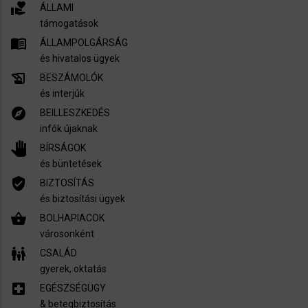
volunteer_activism
ÁLLAMI
támogatások
menu_book
ÁLLAMPOLGÁRSÁG
és hivatalos ügyek
history_edu
BESZÁMOLÓK
és interjúk
explore
BEILLESZKEDÉS
infók újaknak
pan_tool
BÍRSÁGOK
és büntetések
verified_user
BIZTOSÍTÁS
és biztosítási ügyek
shopping_basket
BOLHAPIACOK
városonként
family_restroom
CSALÁD
gyerek, oktatás
local_hospital
EGÉSZSÉGÜGY
​& betegbiztosítás