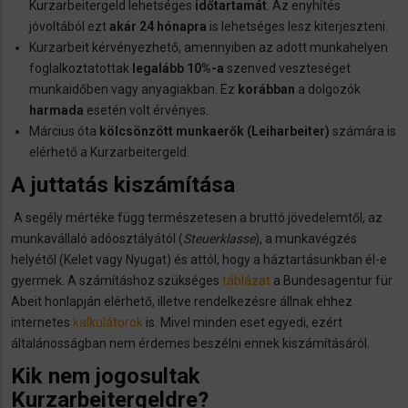
Kurzarbeitergeld lehetséges
időtartamát
. Az enyhítés
jóvoltából ezt
akár 24 hónapra
is lehetséges lesz kiterjeszteni.
Kurzarbeit kérvényezhető, amennyiben az adott munkahelyen
foglalkoztatottak
legalább 10%-a
szenved veszteséget
munkaidőben vagy anyagiakban. Ez
korábban
a dolgozók
harmada
esetén volt érvényes.
Március óta
kölcsönzött munkaerők
(Leiharbeiter)
számára is
elérhető a Kurzarbeitergeld.
A juttatás kiszámítása
A segély mértéke függ természetesen a bruttó jövedelemtől, az
munkavállaló adóosztályától (
Steuerklasse
), a munkavégzés
helyétől (Kelet vagy Nyugat) és attól, hogy a háztartásunkban él-e
gyermek. A számításhoz szükséges
táblázat
a Bundesagentur für
Abeit honlapján elérhető, illetve rendelkezésre állnak ehhez
internetes
kalkulátorok
is. Mivel minden eset egyedi, ezért
általánosságban nem érdemes beszélni ennek kiszámításáról.
Kik nem jogosultak
Kurzarbeitergeldre?