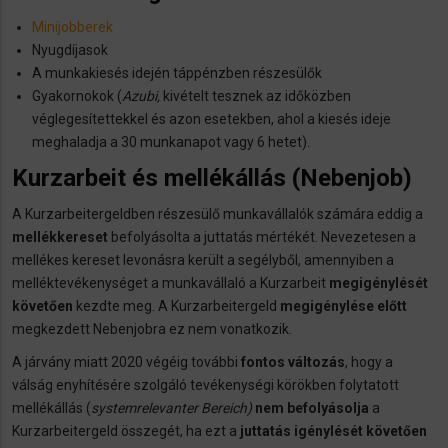
Minijobberek
Nyugdíjasok
A munkakiesés idején táppénzben részesülők
Gyakornokok (
Azubi,
kivételt tesznek az időközben
véglegesítettekkel és azon esetekben, ahol a kiesés ideje
meghaladja a 30 munkanapot vagy 6 hetet).
Kurzarbeit és mellékállás (Nebenjob)
A Kurzarbeitergeldben részesülő munkavállalók számára eddig a
mellékkereset
befolyásolta a juttatás mértékét. Nevezetesen a
mellékes kereset levonásra került a segélyből, amennyiben a
melléktevékenységet a munkavállaló a Kurzarbeit
megigénylését
követően
kezdte meg. A Kurzarbeitergeld
megigénylése előtt
megkezdett Nebenjobra ez nem vonatkozik.
A járvány miatt 2020 végéig további
fontos változás
, hogy a
válság enyhítésére szolgáló tevékenységi körökben folytatott
mellékállás (
systemrelevanter Bereich)
nem befolyásolja
a
Kurzarbeitergeld összegét, ha ezt a
juttatás igénylését követően