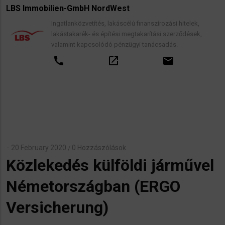
LBS Immobilien-GmbH NordWest
Ingatlanközvetítés, lakáscélú finanszírozási hitelek,
lakástakarék- és építési megtakarítási szerződések,
valamint kapcsolódó pénzügyi tanácsadás.
call
open_in_new
email
20 February 2020
0 Hozzászólások
/
Közlekedés külföldi járművel
Németországban (ERGO
Versicherung)