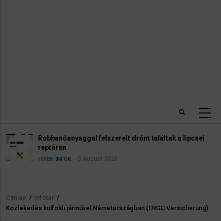
Robbanóanyaggal felszerelt drónt találtak a lipcsei
reptéren
5 August 2026
HÍREK
INFÓK
Címlap
/
Infótár
/
Morzsa
Közlekedés külföldi járművel Németországban (ERGO Versicherung)