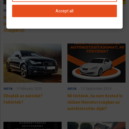
30 November 2025
2 June 2025
Accept all
INFÓK
HÍREK
Németországi gépjármű
Merz kizárja az adóemelést
biztosítás kalkulátor
(magyarul)
9 February 2025
12 September 2024
INFÓK
INFÓK
Ellopták az autódat?
Mi történik, ha nem fizeted ki
Feltörték?
időben Németországban az
autóbiztosítás díját?