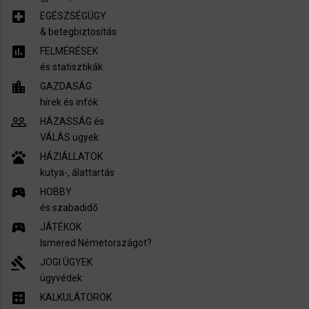
local_hospital
EGÉSZSÉGÜGY
​& betegbiztosítás
assessment
FELMÉRÉSEK
és statisztikák
location_city
GAZDASÁG
hírek és infók
people_outline
HÁZASSÁG és
VÁLÁS ügyek
pets
HÁZIÁLLATOK
kutya-, álattartás
sports_esports
HOBBY
és szabadidő
sports_esports
JÁTÉKOK
Ismered Németországot?
gavel
JOGI ÜGYEK
ügyvédek
calculate
KALKULÁTOROK