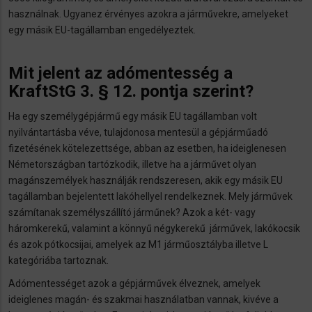
használnak. Ugyanez érvényes azokra a járművekre, amelyeket
egy másik EU-tagállamban engedélyeztek.
Mit jelent az adómentesség a
KraftStG 3. § 12. pontja szerint?
Ha egy személygépjármű egy másik EU tagállamban volt
nyilvántartásba véve, tulajdonosa mentesül a gépjárműadó
fizetésének kötelezettsége, abban az esetben, ha ideiglenesen
Németországban tartózkodik, illetve ha a járművet olyan
magánszemélyek használják rendszeresen, akik egy másik EU
tagállamban bejelentett lakóhellyel rendelkeznek. Mely járművek
számítanak személyszállító járműnek? Azok a két- vagy
háromkerekű, valamint a könnyű négykerekű járművek, lakókocsik
és azok pótkocsijai, amelyek az M1 járműosztályba illetve L
kategóriába tartoznak.
Adómentességet azok a gépjárművek élveznek, amelyek
ideiglenes magán- és szakmai használatban vannak, kivéve a