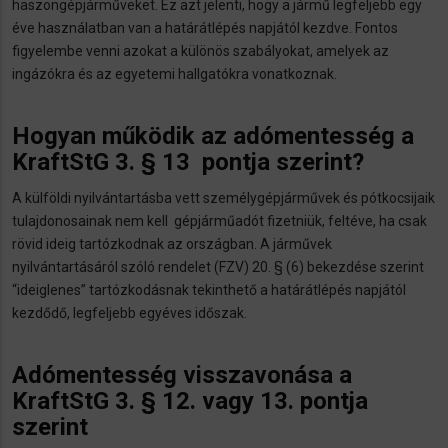
haszongépjárműveket. Ez azt jelenti, hogy a jármű legfeljebb egy
éve használatban van a határátlépés napjától kezdve. Fontos
figyelembe venni azokat a különös szabályokat, amelyek az
ingázókra és az egyetemi hallgatókra vonatkoznak.
Hogyan működik az adómentesség a
KraftStG 3. § 13 pontja szerint?
A külföldi nyilvántartásba vett személygépjárművek és pótkocsijaik
tulajdonosainak nem kell gépjárműadót fizetniük, feltéve, ha csak
rövid ideig tartózkodnak az országban. A járművek
nyilvántartásáról szóló rendelet (FZV) 20. § (6) bekezdése szerint
“ideiglenes” tartózkodásnak tekinthető a határátlépés napjától
kezdődő, legfeljebb egyéves időszak.
Adómentesség visszavonása a
KraftStG 3. § 12. vagy 13. pontja
szerint