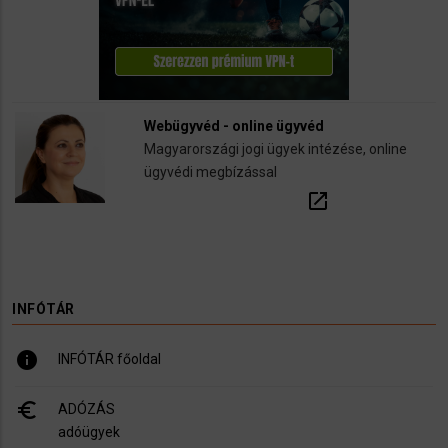
Webügyvéd - online ügyvéd
Magyarországi jogi ügyek intézése, online
ügyvédi megbízással
open_in_new
INFÓTÁR
info
INFÓTÁR főoldal
euro_symbol
ADÓZÁS
adóügyek