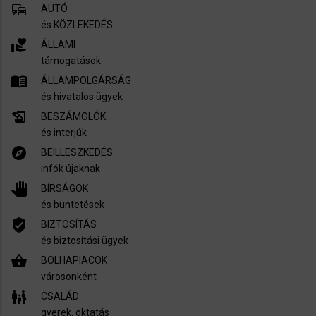
commute
AUTÓ
és KÖZLEKEDÉS
volunteer_activism
ÁLLAMI
támogatások
menu_book
ÁLLAMPOLGÁRSÁG
és hivatalos ügyek
history_edu
BESZÁMOLÓK
és interjúk
explore
BEILLESZKEDÉS
infók újaknak
pan_tool
BÍRSÁGOK
és büntetések
verified_user
BIZTOSÍTÁS
és biztosítási ügyek
shopping_basket
BOLHAPIACOK
városonként
family_restroom
CSALÁD
gyerek, oktatás