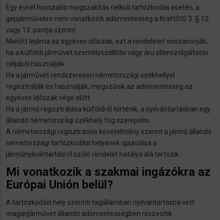
Egy évnél hosszabb megszakítás nélküli tartózkodás esetén, a
gépjárművekre nem vonatkozik adómentesség a KraftStG 3. § 12.
vagy 13. pontja szerint.
Mielőtt lejárna az egyéves időszak, ezt a rendeletet visszavonják,
ha a külföldi járművet személyszállítás vagy áru ellenszolgáltatás
céljából használják.
Ha a járművet rendszeresen németországi székhellyel
regisztrálják és használják, megszűnik az adómentesség az
egyéves időszak vége előtt.
Ha a jármű regisztrálása külföldről történik, a nyilvántartásban egy
állandó németországi székhely fog szerepelni.
A németországi regisztrációs követelmény szerint a jármű állandó
németországi tartózkodási helyének igazolása a
járműnyilvántartásról szóló rendelet hatálya alá tartozik.
Mi vonatkozik a szakmai ingázókra az
Európai Unión belül?
A tartózkodási hely szerinti tagállamban nyilvántartásba vett
magánjárművet állandó adómentességben részesítik