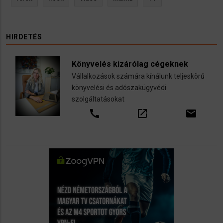
HIRDETÉS
Könyvelés kizárólag cégeknek
Vállalkozások számára kínálunk teljeskörű
könyvelési és adószakügyvédi
szolgáltatásokat
call
open_in_new
email