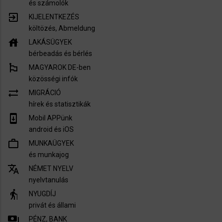
és számolók
exit_to_app
KIJELENTKEZÉS
költözés, Abmeldung
house
LAKÁSÜGYEK
bérbeadás és bérlés
emoji_flags
MAGYAROK DE-ben
közösségi infók
sync_alt
MIGRÁCIÓ
hírek és statisztikák
system_update
Mobil APPünk
android és iOS
work_outline
MUNKAÜGYEK
és munkajog
translate
NÉMET NYELV
nyelvtanulás
elderly
NYUGDÍJ
privát és állami
payments
PÉNZ, BANK