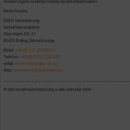
minden egyes vezetője felelős az adó kifizetéséért.
Kevin Ressler
ERGO Versicherung
biztosítási szakértő
Otto-Hahn-Str. 21
85435 Erding, Németország
Mobil:
+49 (0) 151 22656507
Telefon:
+49 (0) 8122 2285225
eMail:
Kevin.Ressler@ergo.de
Web:
nemetorszagibiztositas.hu
______________________________________________________
A cikk tartalmáért kizárólag a cikk szerzője felel.