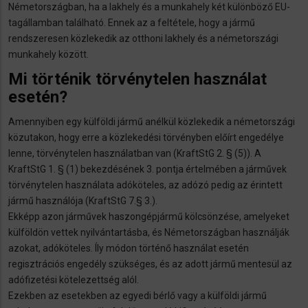
Németországban, ha a lakhely és a munkahely két különböző EU-
tagállamban található. Ennek az a feltétele, hogy a jármű
rendszeresen közlekedik az otthoni lakhely és a németországi
munkahely között.
Mi történik törvénytelen használat
esetén?
Amennyiben egy külföldi jármű anélkül közlekedik a németországi
közutakon, hogy erre a közlekedési törvényben előírt engedélye
lenne, törvénytelen használatban van (KraftStG 2. § (5)). A
KraftStG 1. § (1) bekezdésének 3. pontja értelmében a járművek
törvénytelen használata adóköteles, az adózó pedig az érintett
jármű használója (KraftStG 7.§ 3.).
Ekképp azon járművek haszongépjármű kölcsönzése, amelyeket
külföldön vettek nyilvántartásba, és Németországban használják
azokat, adóköteles. Íly módon történő használat esetén
regisztrációs engedély szükséges, és az adott jármű mentesül az
adófizetési kötelezettség alól.
Ezekben az esetekben az egyedi bérlő vagy a külföldi jármű