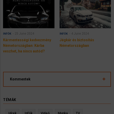
25 June 2024
4 June 2024
INFÓK
INFÓK
Kármentességi kedvezmény
Jégkár és biztosítás
Németországban: Kárba
Németországban
veszhet, ha nincs autód?
Kommentek
TÉMÁK
Hírek
Infók
Videó
Munka
TV