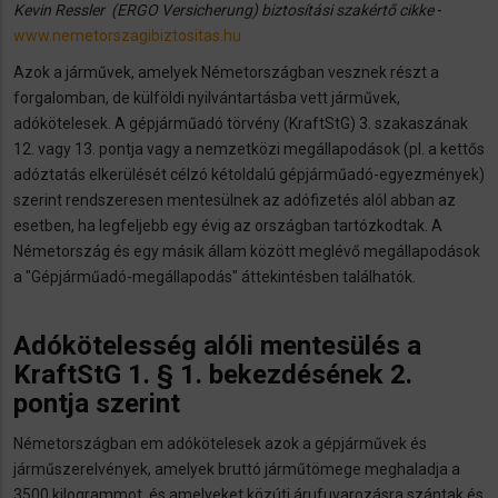
Kevin Ressler (ERGO Versicherung) biztosítási szakértő cikke
-
www.nemetorszagibiztositas.hu
Azok a járművek, amelyek Németországban vesznek részt a
forgalomban, de külföldi nyilvántartásba vett járművek,
adókötelesek. A gépjárműadó törvény (KraftStG) 3. szakaszának
12. vagy 13. pontja vagy a nemzetközi megállapodások (pl. a kettős
adóztatás elkerülését célzó kétoldalú gépjárműadó-egyezmények)
szerint rendszeresen mentesülnek az adófizetés alól abban az
esetben, ha legfeljebb egy évig az országban tartózkodtak. A
Németország és egy másik állam között meglévő megállapodások
a "Gépjárműadó-megállapodás" áttekintésben találhatók.
Adókötelesség alóli mentesülés a
KraftStG 1. § 1. bekezdésének 2.
pontja szerint
Németországban em adókötelesek azok a gépjárművek és
járműszerelvények, amelyek bruttó járműtömege meghaladja a
3500 kilogrammot, és amelyeket közúti árufuvarozásra szántak és