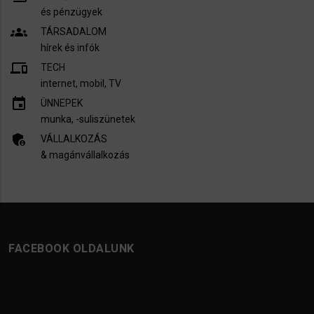
és pénzügyek
groups
TÁRSADALOM
hírek és infók
devices
TECH
internet, mobil, TV​
insert_invitation
ÜNNEPEK
munka, -suliszünetek
admin_panel_settings
VÁLLALKOZÁS
& magánvállalkozás
FACEBOOK OLDALUNK