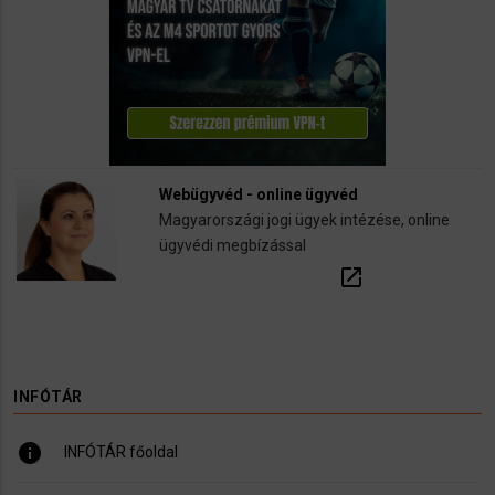
Webügyvéd - online ügyvéd
Magyarországi jogi ügyek intézése, online
ügyvédi megbízással
open_in_new
INFÓTÁR
info
INFÓTÁR főoldal