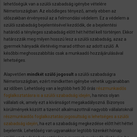
lehetőségük van a szülői szabadság igénybe vételére
Németországban. Az elsődleges tényező, amely ebben az
időszakban érvényesül az a felmondási védelem. Ez a védelem a
szülői szabadság bejelentésével kezdődik, de a bejelentési
határidő a tényleges szabadság előtt hét héttel kell történjen. Ekkor
határozzák meg milyen hosszú lesz a szülői szabadság, azaz a
gyermek hányadik életévéig marad otthon az adott szülő. A
későbbi meghosszabbítás csak a munkaadó hozzájárulásával
lehetséges.
Alapvetően
mindkét szülő jogosult
a szülői szabadságra
Németországban, ezért mindketten igénybe vehetik ugyanabban
az időben. Lehetőség van a legtöbb heti 30 órás
részmunkaidős
foglalkoztatásra is a szülői szabadság idején
, ha nincs olyan
vállalati ok, amely ezt a kívánságot megakadályozná. Bizonyos
körülmények között a tizenöt alkalmazottnál nagyobb vállalatoknál
részmunkaidős foglalkoztatási jogosultság is lehetséges a szülői
szabadság idején
, ha ezt a szabadság megkezdése előtt hét héttel
bejelentik. Lehetőség van ugyanakkor legtöbb tizenkét hónap