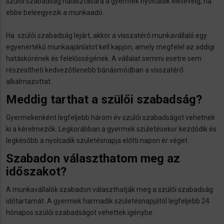
szülői szabadság halasztására a gyermek nyolcadik életévéig, ha
ebbe beleegyezik a munkaadó.
Ha szülői szabadság lejárt, akkor a visszatérő munkavállaló egy
egyenértékű munkaajánlatot kell kapjon, amely megfelel az addigi
hatáskörének és felelősségének. A vállalat semmi esetre sem
részesítheti kedvezőtlenebb bánásmódban a visszatérő
alkalmazottat.
Meddig tarthat a szülői szabadság?
Gyermekenként legfeljebb három év szülői szabadságot vehetnek
ki a kérelmezők. Legkorábban a gyermek születésekor kezdődik és
legkésőbb a nyolcadik születésnapja előtti napon ér véget.
Szabadon választhatom meg az
időszakot?
A munkavállalók szabadon választhatják meg a szülői szabadság
időtartamát. A gyermek harmadik születésnapjától legfeljebb 24
hónapos szülői szabadságot vehettek igénybe.