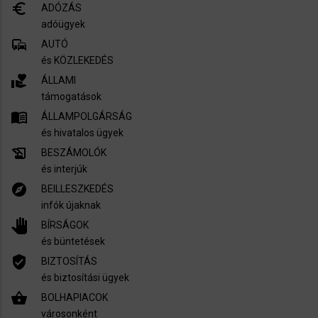
euro_symbol
ADÓZÁS
adóügyek
commute
AUTÓ
és KÖZLEKEDÉS
volunteer_activism
ÁLLAMI
támogatások
menu_book
ÁLLAMPOLGÁRSÁG
és hivatalos ügyek
history_edu
BESZÁMOLÓK
és interjúk
explore
BEILLESZKEDÉS
infók újaknak
pan_tool
BÍRSÁGOK
és büntetések
verified_user
BIZTOSÍTÁS
és biztosítási ügyek
shopping_basket
BOLHAPIACOK
városonként