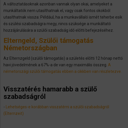
A változtatásoknak azonban vannak olyan okai, amelyeket a
munkáltatók nem utasíthatnak el, vagy csak fontos okokból
utasíthatnak vissza: Például, ha a munkavállaló ismét teherbe esik
és szülési szabadságra megy, nincs szüksége a munkáltató
hozzájárulására a szülői szabadság idő előtti befejezéséhez.
Elterngeld, Szülői támogatás
Németországban
Az Elternzgeld (szülői támogatás) a születés előtti 12 hónap nettó
havi jövedelmének a 67%-a de van egy maximális összeg.
A
németországi szülői támogatás ebben a cikkben van részletezve.
Visszatérés hamarabb a szülő
szabadságról
-
​Lehetséges-e korábban visszatérni a szülői szabadságról
(Elternzeit)