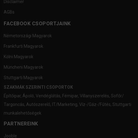
Disclaimer
AGBs
FACEBOOK CSOPORTJAINK
Németországi Magyarok
Frankfurti Magyarok
Kölni Magyarok
Müncheni Magyarok
Stuttgarti Magyarok
SZAKMÁK SZERINTI CSOPORTOK
Építőipar
,
Ápoló
,
Vendéglátás
,
Fémipar
,
Villanyszerelés
,
Sofőr/
Targoncás
,
Autószerelő
,
IT/Marketing
,
Víz-/Gáz-/Fűtés
,
Stuttgarti
munkalehetőségek
PARTNEREINK
Jooble