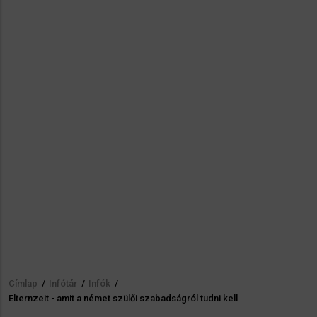
Címlap
/
Infótár
/
Infók
/
Morzsa
Elternzeit - amit a német szülői szabadságról tudni kell