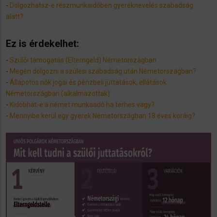
-
Dolgozhatsz-e részmunkaidőben gyereknevelés szabadság
alatt?
Ez is érdekelhet:
-
Szülői támogatás (Elterngeld) Németországban​
-
Megéri dolgozni a szülési szabadság után Németországban?
-
Állapotos nők jogai és pénzbeli juttatások, ellátások
Németországban (alkalmazottak)
-
Kidobhat-e a német munkaadó ha terhes vagy?
-
Mennyibe kerül egy gyerek Németországban 18 éves koráig?