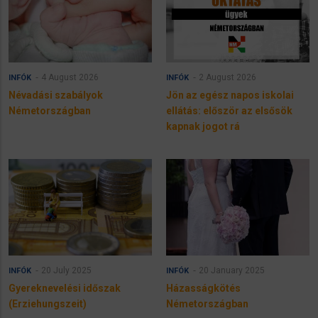
4 August 2026
2 August 2026
INFÓK
INFÓK
Névadási szabályok
Jön az egész napos iskolai
Németországban
ellátás: először az elsősök
kapnak jogot rá
20 July 2025
20 January 2025
INFÓK
INFÓK
Gyereknevelési időszak
Házasságkötés
(Erziehungszeit)
Németországban