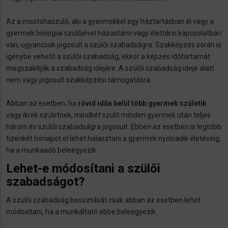
Az a mostohaszülő, aki a gyermekkel egy háztartásban él vagy a
gyermek biológiai szülőjével házastársi vagy élettársi kapcsolatban
van, ugyancsak jogosult a szülői szabadságra. Szakképzés során is
igénybe vehető a szülői szabadság, ekkor a képzés időtartamát
megszakítják a szabadság idejére. A szülői szabadság ideje alatt
nem vagy jogosult szakképzési támogatásra.
Abban az esetben, ha
rövid időn belül több gyermek születik
vagy ikrek születnek, mindkét szülő minden gyermek után teljes
három év szülői szabadságra jogosult. Ebben az esetben is legtöbb
tizenkét hónapot el lehet halasztani a gyermek nyolcadik életévéig,
ha a munkaadó beleegyezik.
Lehet-e módosítani a szülői
szabadságot?
A szülői szabadság beosztását csak abban az esetben lehet
módosítani, ha a munkáltató ebbe beleegyezik.