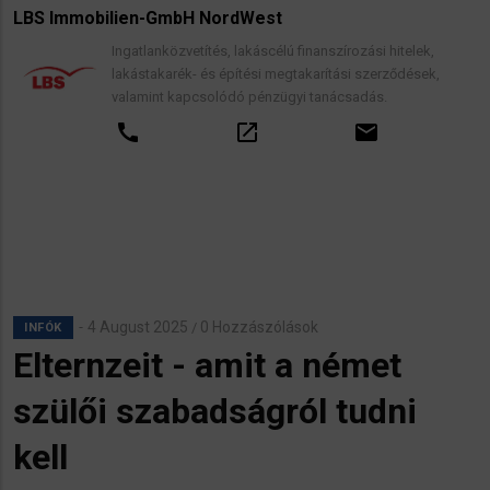
LBS Immobilien-GmbH NordWest
Ingatlanközvetítés, lakáscélú finanszírozási hitelek,
lakástakarék- és építési megtakarítási szerződések,
valamint kapcsolódó pénzügyi tanácsadás.
call
open_in_new
email
4 August 2025
0 Hozzászólások
/
INFÓK
Elternzeit - amit a német
szülői szabadságról tudni
kell