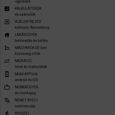
ügyvédek
calculate
KALKULÁTOROK
és számolók
exit_to_app
KIJELENTKEZÉS
költözés, Abmeldung
house
LAKÁSÜGYEK
bérbeadás és bérlés
emoji_flags
MAGYAROK DE-ben
közösségi infók
sync_alt
MIGRÁCIÓ
hírek és statisztikák
system_update
Mobil APPünk
android és iOS
work_outline
MUNKAÜGYEK
és munkajog
translate
NÉMET NYELV
nyelvtanulás
elderly
NYUGDÍJ