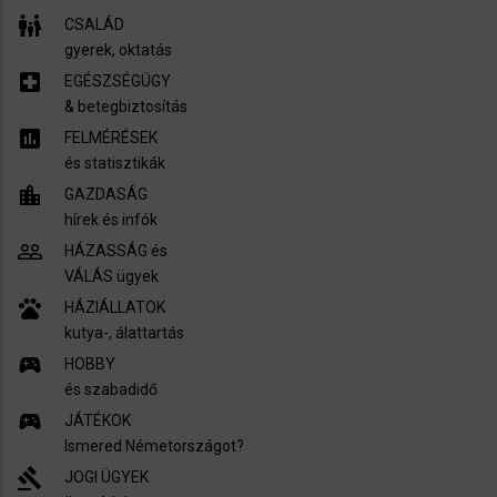
family_restroom
CSALÁD
gyerek, oktatás
local_hospital
EGÉSZSÉGÜGY
​& betegbiztosítás
assessment
FELMÉRÉSEK
és statisztikák
location_city
GAZDASÁG
hírek és infók
people_outline
HÁZASSÁG és
VÁLÁS ügyek
pets
HÁZIÁLLATOK
kutya-, álattartás
sports_esports
HOBBY
és szabadidő
sports_esports
JÁTÉKOK
Ismered Németországot?
gavel
JOGI ÜGYEK