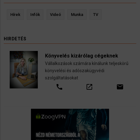
Hírek
Infók
Videó
Munka
TV
HIRDETÉS
Könyvelés kizárólag cégeknek
Vállalkozások számára kínálunk teljeskörű
könyvelési és adószakügyvédi
szolgáltatásokat
call
open_in_new
email