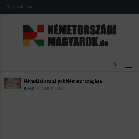
Ugrás
USER
Bejelentkezés
a
ACCOUNT
MENU
tartalomra
Névadási szabályok Németországban
4 August 2026
INFÓK