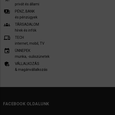
privát és állami
payments
PÉNZ, BANK
és pénzügyek
groups
TÁRSADALOM
hírek és infók
devices
TECH
internet, mobil, TV​
insert_invitation
ÜNNEPEK
munka, -suliszünetek
admin_panel_settings
VÁLLALKOZÁS
& magánvállalkozás
FACEBOOK OLDALUNK