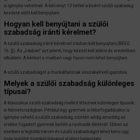
is igénybe vehetnek. A kérvényt 13 héttel a kívént szülői szabadsg
kezdete előtt kell benyujtani.
Hogyan kell benyújtani a szülői
szabadság iránti kérelmet?
A szülői szabadság iránti kérelmet írásban kell benyújtani (BEEG
16. §). Az „írásban” azt jelenti, hogy kézzel kell aláírni és eredetiben
elküldeni. A kérleet e-mailben vagy faxon nem lehet benyújtani.
A szülői szabadságot a munkáltatónak visszakell kell igazolnia.
Melyek a szülői szabadság különleges
típusai?
A klasszikus szülői szabadság mellett léteznek különleges típusok
is Németországban. Például egy gyermek örökbefogadásakor is
igénybe vehető a szülői szabadság, szintén addig ameddig az
örökbe fogadott gyermek betölti a nyolcadik életévét. Ebben az
esetben is legtöbb három év szülői szabadságot lehet kérni úgy,
hogy legtöbb tizenkét hónapot el lehet halasztani.