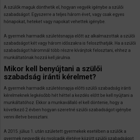
A szülők maguk dönthetik el, hogyan vegyék igénybe a szülői
szabadságot. Egyszerre a teljes három évet, vagy csak egyes
hónapokat, heteket vagy napokat vehettek igénybe.
A gyermek harmadik születésnapja előtt az alkalmazottak a szülői
szabadságot két vagy három időszakra is feloszthatják. Ha a szülői
szabadságot háromnál több részre kívánjtok felosztani, ehhez a
munkáltatónak hozzá kell járulnia.
Mikor kell benyújtani a szülői
szabadság iránti kérelmet?
A gyermek harmadik születésnapja előtti szülői szabadság iránti
kérelmeknek legkésőbb hét héttel a kezdés előtt be kell nyújtani a
munkáltatóhoz. Ekkor a munkavállaló el kell döntenie, hogy a
következő 2 évben hogyan szeretné szülői szabadságot igénybe
venni illetve beosztani.
A 2015. július 1. után született gyermekek esetében a szülők a
gyermek negyedik és nyolcadik életéve között szülői szabadságot