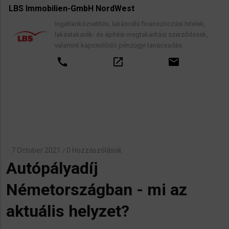
LBS Immobilien-GmbH NordWest
Ingatlanközvetítés, lakáscélú finanszírozási hitelek,
lakástakarék- és építési megtakarítási szerződések,
valamint kapcsolódó pénzügyi tanácsadás.
call
open_in_new
email
7 October 2021
0 Hozzászólások
/
Autópályadíj
Németországban - mi az
aktuális helyzet?