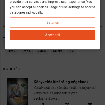
provide their services and improve user experience. You
you can accept all cookies usage or use settings to accept
categories individually.
Kommentek
Settings
Accept all
TÉMÁK
Hírek
Infók
Videó
Munka
TV
HIRDETÉS
Könyvelés kizárólag cégeknek
Vállalkozások számára kínálunk teljeskörű
könyvelési és adószakügyvédi
szolgáltatásokat