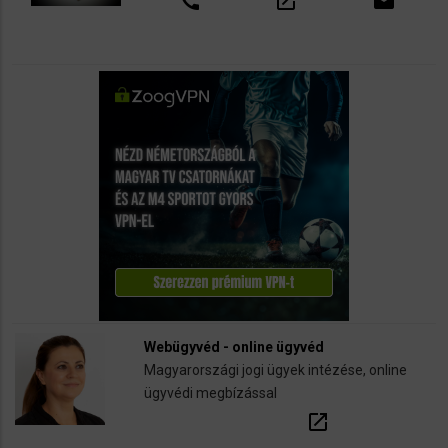
call
open_in_new
email
Webügyvéd - online ügyvéd
Magyarországi jogi ügyek intézése, online
ügyvédi megbízással
open_in_new