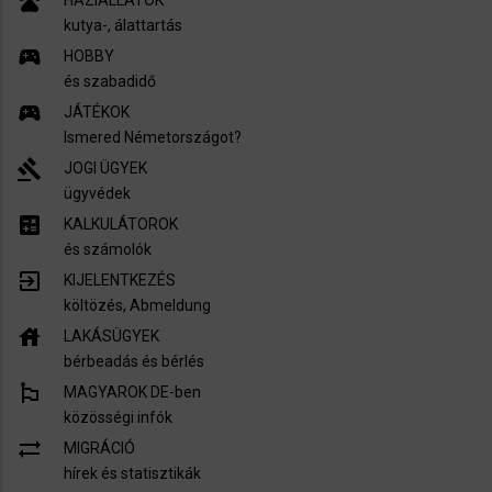
pets
HÁZIÁLLATOK
kutya-, álattartás
sports_esports
HOBBY
és szabadidő
sports_esports
JÁTÉKOK
Ismered Németországot?
gavel
JOGI ÜGYEK
ügyvédek
calculate
KALKULÁTOROK
és számolók
exit_to_app
KIJELENTKEZÉS
költözés, Abmeldung
house
LAKÁSÜGYEK
bérbeadás és bérlés
emoji_flags
MAGYAROK DE-ben
közösségi infók
sync_alt
MIGRÁCIÓ
hírek és statisztikák