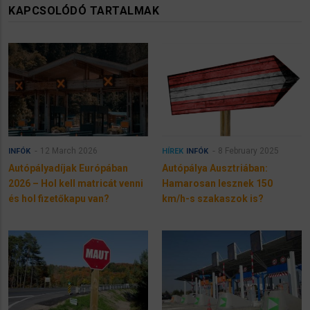
KAPCSOLÓDÓ TARTALMAK
12 March 2026
8 February 2025
INFÓK
HÍREK
INFÓK
Autópályadíjak Európában
Autópálya Ausztriában:
2026 – Hol kell matricát venni
Hamarosan lesznek 150
és hol fizetőkapu van?
km/h-s szakaszok is?