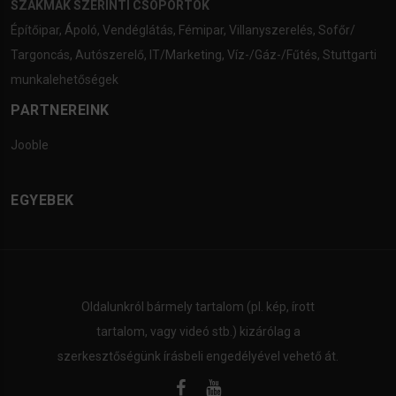
SZAKMÁK SZERINTI CSOPORTOK
Építőipar
,
Ápoló
,
Vendéglátás
,
Fémipar
,
Villanyszerelés
,
Sofőr/
Targoncás
,
Autószerelő
,
IT/Marketing
,
Víz-/Gáz-/Fűtés
,
Stuttgarti
munkalehetőségek
PARTNEREINK
Jooble
EGYEBEK
Oldalunkról bármely tartalom (pl. kép, írott
tartalom, vagy videó stb.) kizárólag a
szerkesztőségünk írásbeli engedélyével vehető át.