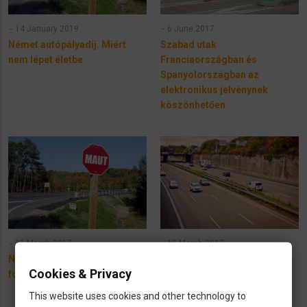
14 January 2019
6 June 2017
Német autópályadíj. Miért
Szabad utak
nem lépet életbe.
Franciaországban és
Spanyolországban az
elektronikus jelvénynek
köszönhetően
31 March 2017
15 March 2017
Német autópályadíj. Mennyibe
A német autópályadíj mégis
Cookies & Privacy
fog kerülni?
később jön és
módosításokkal
This website uses cookies and other technology to