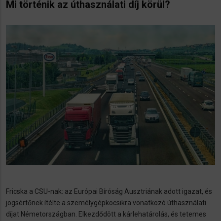
Mi történik az úthasználati díj körül?
Fricska a CSU-nak: az Európai Bíróság Ausztriának adott igazat, és
jogsértőnek ítélte a személygépkocsikra vonatkozó úthasználati
díjat Németországban. Elkezdődött a kárlehatárolás, és tetemes