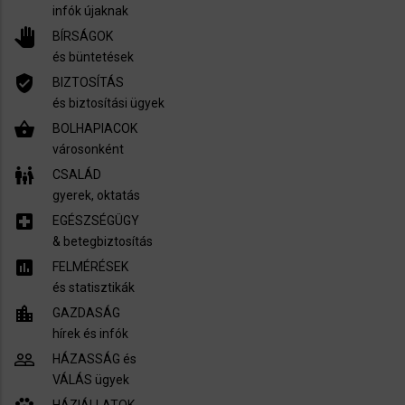
infók újaknak
pan_tool
BÍRSÁGOK
és büntetések
verified_user
BIZTOSÍTÁS
és biztosítási ügyek
shopping_basket
BOLHAPIACOK
városonként
family_restroom
CSALÁD
gyerek, oktatás
local_hospital
EGÉSZSÉGÜGY
​& betegbiztosítás
assessment
FELMÉRÉSEK
és statisztikák
location_city
GAZDASÁG
hírek és infók
people_outline
HÁZASSÁG és
VÁLÁS ügyek