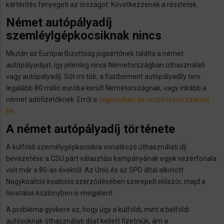
kártérítés fenyegeti az országot. Következzenek a részletek.​
Német autópályadíj
szemléylgépkocsiknak nincs
Miután az Európai Bizottság jogsértőnek találta a német
autópályadíjat, így jelenleg nincs Németországban úthasználati
vagy autópályadíj. Sőt mi töb, a füstbement autópályadíly terv
legalább 80 millió euróba került Németországnak, vagy inkább a
német adófizetőknek: Erről a
tagesschau.de részletesen számol
be.
A német autópályadíj története
A külföldi személygépkocsikra vonatkozó úthasználati díj
bevezetése a CSU párt választási kampányának egyik vezérfonala
volt már a 80-as évektől. Az Unió és az SPD által alkotott
Nagykoalíció koalíciós szerződésében szerepelt először, majd a
hivatalos közlönyben is megjelent.
A probléma gyökere az, hogy úgy a külföldi, mint a belföldi
autósoknak úthasználati díjat kellett fizetniük, ám a