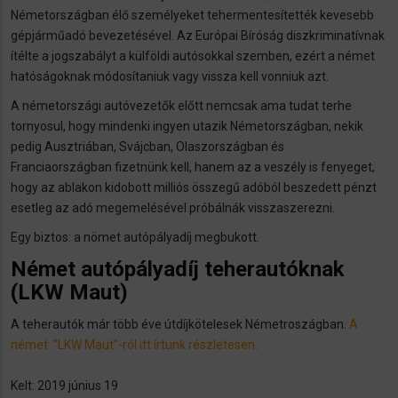
Németországban élő személyeket tehermentesítették kevesebb
gépjárműadó bevezetésével. Az Európai Bíróság diszkriminatívnak
ítélte a jogszabályt a külföldi autósokkal szemben, ezért a német
hatóságoknak módosítaniuk vagy vissza kell vonniuk azt.
A németországi autóvezetők előtt nemcsak ama tudat terhe
tornyosul, hogy mindenki ingyen utazik Németországban, nekik
pedig Ausztriában, Svájcban, Olaszországban és
Franciaországban fizetnünk kell, hanem az a veszély is fenyeget,
hogy az ablakon kidobott milliós összegű adóból beszedett pénzt
esetleg az adó megemelésével próbálnák visszaszerezni.
Egy biztos: a nömet autópályadíj megbukott.
Német autópályadíj teherautóknak
(LKW Maut)
A teherautók már több éve útdíjkötelesek Németroszágban.
A
német "LKW Maut"-ról itt írtunk részletesen.
Kelt: 2019 június 19