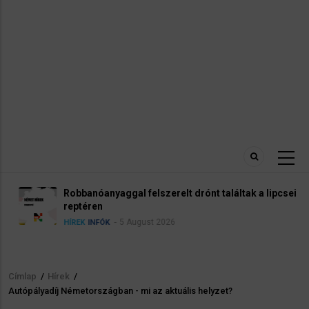
Robbanóanyaggal felszerelt drónt találtak a lipcsei
reptéren
5 August 2026
HÍREK
INFÓK
Címlap
/
Hírek
/
Morzsa
Autópályadíj Németországban - mi az aktuális helyzet?