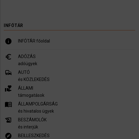
INFÓTÁR
info
INFÓTÁR főoldal
euro_symbol
ADÓZÁS
adóügyek
commute
AUTÓ
és KÖZLEKEDÉS
volunteer_activism
ÁLLAMI
támogatások
menu_book
ÁLLAMPOLGÁRSÁG
és hivatalos ügyek
history_edu
BESZÁMOLÓK
és interjúk
explore
BEILLESZKEDÉS