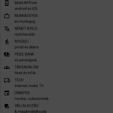
system_update
Mobil APPünk
android és iOS
work_outline
MUNKAÜGYEK
és munkajog
translate
NÉMET NYELV
nyelvtanulás
elderly
NYUGDÍJ
privát és állami
payments
PÉNZ, BANK
és pénzügyek
groups
TÁRSADALOM
hírek és infók
devices
TECH
internet, mobil, TV​
insert_invitation
ÜNNEPEK
munka, -suliszünetek
admin_panel_settings
VÁLLALKOZÁS
& magánvállalkozás