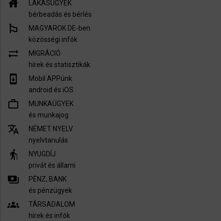
house
LAKÁSÜGYEK
bérbeadás és bérlés
emoji_flags
MAGYAROK DE-ben
közösségi infók
sync_alt
MIGRÁCIÓ
hírek és statisztikák
system_update
Mobil APPünk
android és iOS
work_outline
MUNKAÜGYEK
és munkajog
translate
NÉMET NYELV
nyelvtanulás
elderly
NYUGDÍJ
privát és állami
payments
PÉNZ, BANK
és pénzügyek
groups
TÁRSADALOM
hírek és infók