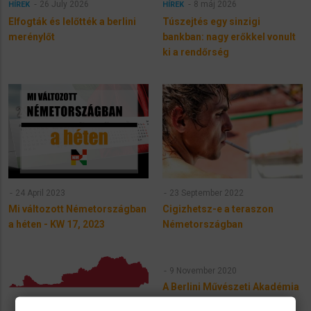
26 July 2026
8 máj 2026
HÍREK
HÍREK
Elfogták és lelőtték a berlini
Túszejtés egy sinzigi
merénylőt
bankban: nagy erőkkel vonult
ki a rendőrség
24 April 2023
23 September 2022
Mi változott Németországban
Cigizhetsz-e a teraszon
a héten - KW 17, 2023
Németországban
9 November 2020
A Berlini Művészeti Akadémia
őrzi mostantól Esterházy