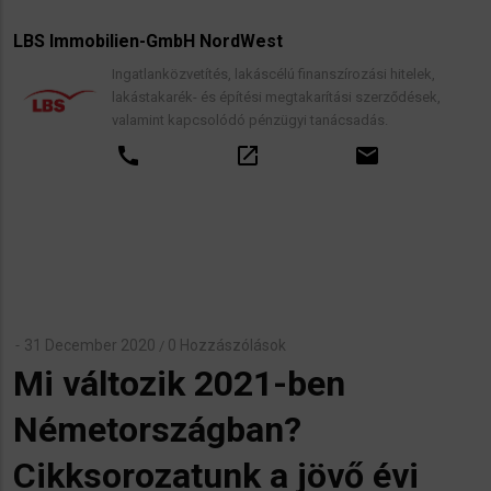
LBS Immobilien-GmbH NordWest
Ingatlanközvetítés, lakáscélú finanszírozási hitelek,
lakástakarék- és építési megtakarítási szerződések,
valamint kapcsolódó pénzügyi tanácsadás.
call
open_in_new
email
31 December 2020
0 Hozzászólások
/
Mi változik 2021-ben
Németországban?
Cikksorozatunk a jövő évi