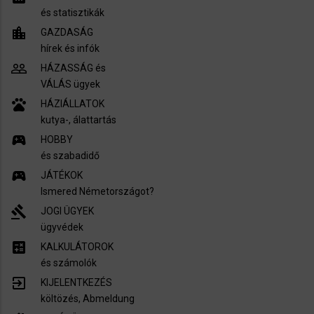
és statisztikák
location_city
GAZDASÁG
hírek és infók
people_outline
HÁZASSÁG és
VÁLÁS ügyek
pets
HÁZIÁLLATOK
kutya-, álattartás
sports_esports
HOBBY
és szabadidő
sports_esports
JÁTÉKOK
Ismered Németországot?
gavel
JOGI ÜGYEK
ügyvédek
calculate
KALKULÁTOROK
és számolók
exit_to_app
KIJELENTKEZÉS
költözés, Abmeldung