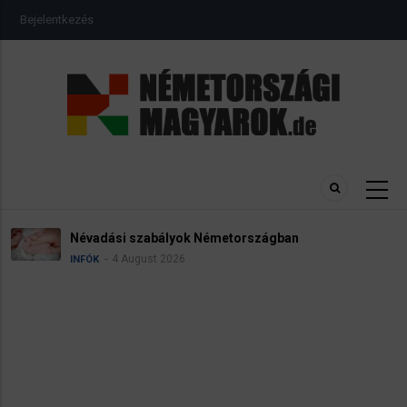
Ugrás
USER
Bejelentkezés
a
ACCOUNT
MENU
tartalomra
Névadási szabályok Németországban
4 August 2026
INFÓK