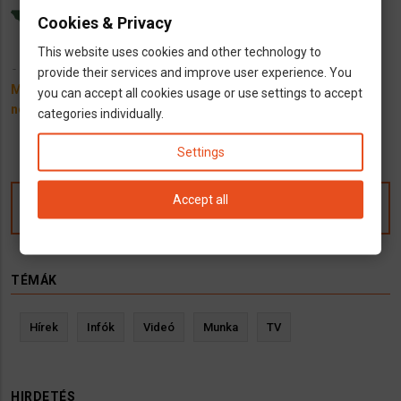
Péter hagyatékát
Cookies & Privacy
This website uses cookies and other technology to
15 February 2022
provide their services and improve user experience. You
Mit adott Orbán szájába a
you can accept all cookies usage or use settings to accept
német sajtó?
categories individually.
Settings
Accept all
Kommentek
TÉMÁK
Hírek
Infók
Videó
Munka
TV
HIRDETÉS