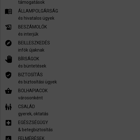
támogatások
menu_book
ÁLLAMPOLGÁRSÁG
és hivatalos ügyek
history_edu
BESZÁMOLÓK
és interjúk
explore
BEILLESZKEDÉS
infók újaknak
pan_tool
BÍRSÁGOK
és büntetések
verified_user
BIZTOSÍTÁS
és biztosítási ügyek
shopping_basket
BOLHAPIACOK
városonként
family_restroom
CSALÁD
gyerek, oktatás
local_hospital
EGÉSZSÉGÜGY
​& betegbiztosítás
assessment
FELMÉRÉSEK