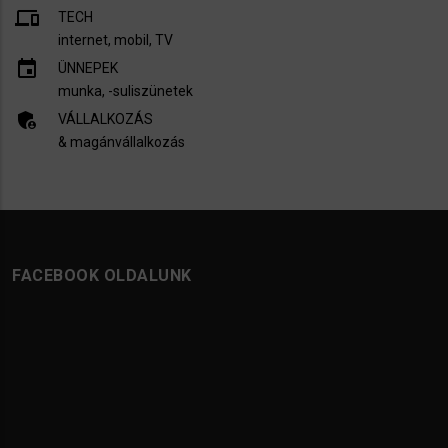
devices
TECH
internet, mobil, TV​
insert_invitation
ÜNNEPEK
munka, -suliszünetek
admin_panel_settings
VÁLLALKOZÁS
& magánvállalkozás
FACEBOOK OLDALUNK