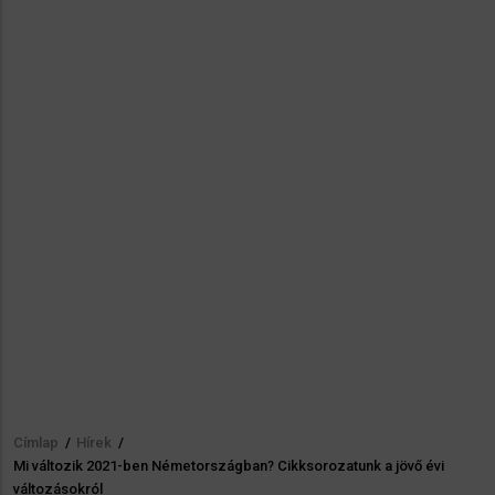
Címlap
/
Hírek
/
Morzsa
Mi változik 2021-ben Németországban? Cikksorozatunk a jövő évi
változásokról