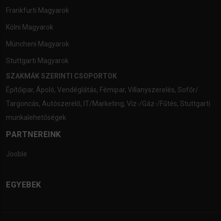
Frankfurti Magyarok
Kölni Magyarok
Müncheni Magyarok
Stuttgarti Magyarok
SZAKMÁK SZERINTI CSOPORTOK
Építőipar
,
Ápoló
,
Vendéglátás
,
Fémipar
,
Villanyszerelés
,
Sofőr/
Targoncás
,
Autószerelő
,
IT/Marketing
,
Víz-/Gáz-/Fűtés
,
Stuttgarti
munkalehetőségek
PARTNEREINK
Jooble
EGYEBEK