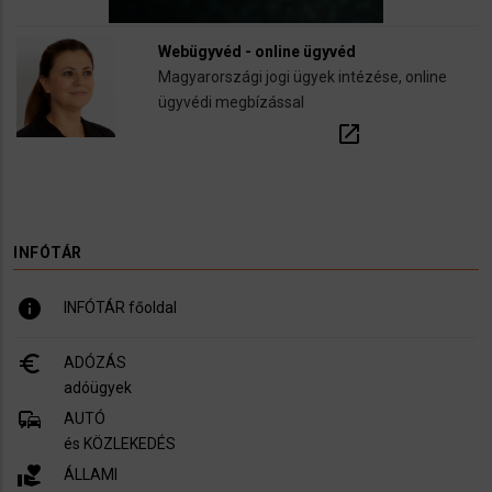
Webügyvéd - online ügyvéd
Magyarországi jogi ügyek intézése, online
ügyvédi megbízással
open_in_new
INFÓTÁR
info
INFÓTÁR főoldal
euro_symbol
ADÓZÁS
adóügyek
commute
AUTÓ
és KÖZLEKEDÉS
volunteer_activism
ÁLLAMI