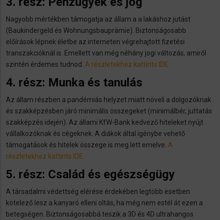
3. rész: Pénzügyek és jog
Nagyobb mértékben támogatja az állam a a lakáshoz jutást
(Baukindergeld és Wohnungsbauprämie). Biztonságosabb
előírások lépnek életbe az interneten végrehajtott fizetési
transzakcióknál is. Emellett van még néhány jogi változás, amiről
szintén érdemes tudnod.
A részletekhez kattints IDE.
4. rész: Munka és tanulás
Az állam részben a pandémiás helyzet miatt növeli a dolgozóknak
és szakképzésben járó minimális összegeket (minimálbér, juttatás
szakképzés idején). Az állami KfW-Bank kedvező hiteleket nyújt
vállalkozóknak és cégeknek. A diákok által igénybe vehető
támogatások és hitelek összege is meg lett emelve.
A
részletekhez kattints IDE.
5. rész: Család és egészségügy
A társadalmi védettség elérése érdekében legtöbb esetben
kötelező lesz a kanyaró elleni oltás, ha még nem estél át ezen a
betegségen. Biztonságosabbá teszik a 3D és 4D ultrahangos