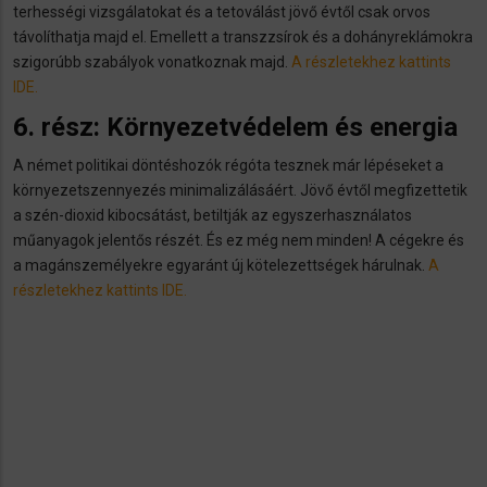
terhességi vizsgálatokat és a tetoválást jövő évtől csak orvos
távolíthatja majd el. Emellett a transzzsírok és a dohányreklámokra
szigorúbb szabályok vonatkoznak majd.
A részletekhez kattints
IDE.
6. rész: Környezetvédelem és energia
A német politikai döntéshozók régóta tesznek már lépéseket a
környezetszennyezés minimalizálásáért. Jövő évtől megfizettetik
a szén-dioxid kibocsátást, betiltják az egyszerhasználatos
műanyagok jelentős részét. És ez még nem minden! A cégekre és
a magánszemélyekre egyaránt új kötelezettségek hárulnak.
A
részletekhez kattints IDE.