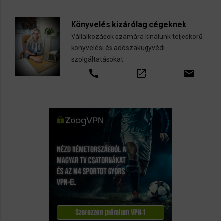
Könyvelés kizárólag cégeknek
Vállalkozások számára kínálunk teljeskörű
könyvelési és adószakügyvédi
szolgáltatásokat
call
open_in_new
email