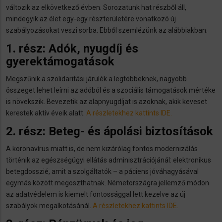
változik az elkövetkező évben. Sorozatunk hat részből áll,
mindegyik az élet egy-egy részterületére vonatkozó új
szabályozásokat veszi sorba. Ebből szemlézünk az alábbiakban:
1. rész: Adók, nyugdíj és
gyerektámogatások
Megszűnik a szolidaritási járulék a legtöbbeknek, nagyobb
összeget lehet leírni az adóból és a szociális támogatások mértéke
is növekszik. Bevezetik az alapnyugdíjat is azoknak, akik keveset
kerestek aktív éveik alatt.
A részletekhez kattints IDE.
2. rész: Beteg- és ápolási biztosítások
A koronavírus miatt is, de nem kizárólag fontos modernizálás
történik az egészségügyi ellátás adminisztrációjánál: elektronikus
betegdosszié, amit a szolgáltatók – a páciens jóváhagyásával
egymás között megoszthatnak. Németországra jellemző módon
az adatvédelem is kiemelt fontossággal lett kezelve az új
szabályok megalkotásánál.
A részletekhez kattints IDE.