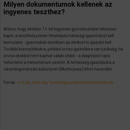
Milyen dokumentumok kellenek az
ingyenes teszthez?
Ahhoz, hogy október 11-től ingyenes gyorsteszteket lehessen
kapni, a teszthelyszínen fényképes hatósági igazolványt kell
bemutatni - gyermekek esetében az életkort is igazolni kell.
További bizonyítékokra, például orvosi igazolásra van szükség, ha
orvosi okokból nem kaphat valaki oltást - a diagnózist rajta
feltüntetni a minisztérium szerint. A terhesség igazolására a
várandógondozási kiskönyvet (Mutterpass) lehet használni.
Forrás:
n-tv.de
,
stern.de
,
bundesgesundheitsministerium.de