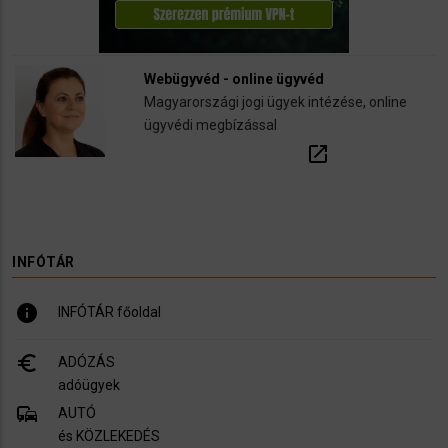
Webügyvéd - online ügyvéd
Magyarországi jogi ügyek intézése, online
ügyvédi megbízással
open_in_new
INFÓTÁR
info
INFÓTÁR főoldal
euro_symbol
ADÓZÁS
adóügyek
commute
AUTÓ
és KÖZLEKEDÉS