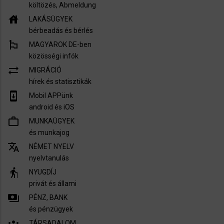
költözés, Abmeldung
house
LAKÁSÜGYEK
bérbeadás és bérlés
emoji_flags
MAGYAROK DE-ben
közösségi infók
sync_alt
MIGRÁCIÓ
hírek és statisztikák
system_update
Mobil APPünk
android és iOS
work_outline
MUNKAÜGYEK
és munkajog
translate
NÉMET NYELV
nyelvtanulás
elderly
NYUGDÍJ
privát és állami
payments
PÉNZ, BANK
és pénzügyek
groups
TÁRSADALOM