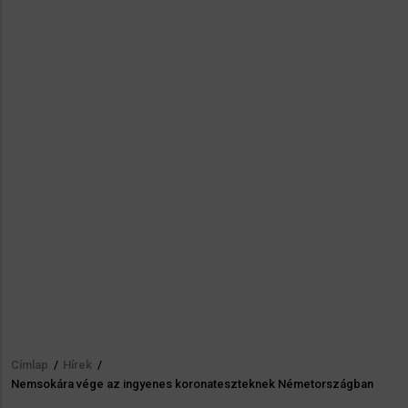
Címlap
/
Hírek
/
Morzsa
Nemsokára vége az ingyenes koronateszteknek Németországban