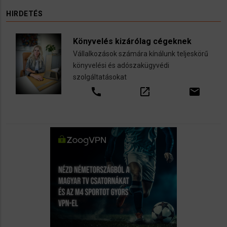
HIRDETÉS
Könyvelés kizárólag cégeknek
Vállalkozások számára kínálunk teljeskörű
könyvelési és adószakügyvédi
szolgáltatásokat
call
open_in_new
email