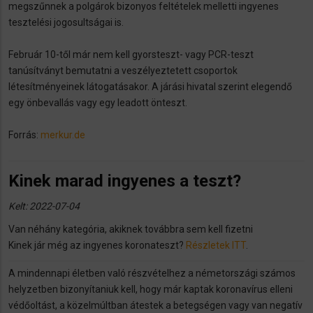
megszűnnek a polgárok bizonyos feltételek melletti ingyenes
tesztelési jogosultságai is.
Február 10-től már nem kell gyorsteszt- vagy PCR-teszt
tanúsítványt bemutatni a veszélyeztetett csoportok
létesítményeinek látogatásakor. A járási hivatal szerint elegendő
egy önbevallás vagy egy leadott önteszt.
Forrás:
merkur.de
Kinek marad ingyenes a teszt?
Kelt: 2022-07-04
Van néhány kategória, akiknek továbbra sem kell fizetni
Kinek jár még az ingyenes koronateszt?
Részletek ITT
.
A mindennapi életben való részvételhez a németországi számos
helyzetben bizonyítaniuk kell, hogy már kaptak koronavírus elleni
védőoltást, a közelmúltban átestek a betegségen vagy van negatív