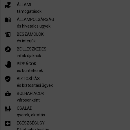
volunteer_activism
ÁLLAMI
támogatások
menu_book
ÁLLAMPOLGÁRSÁG
és hivatalos ügyek
history_edu
BESZÁMOLÓK
és interjúk
explore
BEILLESZKEDÉS
infók újaknak
pan_tool
BÍRSÁGOK
és büntetések
verified_user
BIZTOSÍTÁS
és biztosítási ügyek
shopping_basket
BOLHAPIACOK
városonként
family_restroom
CSALÁD
gyerek, oktatás
local_hospital
EGÉSZSÉGÜGY
​& betegbiztosítás