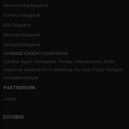
Németországi Magyarok
Frankfurti Magyarok
Kölni Magyarok
Müncheni Magyarok
Stuttgarti Magyarok
SZAKMÁK SZERINTI CSOPORTOK
Építőipar
,
Ápoló
,
Vendéglátás
,
Fémipar
,
Villanyszerelés
,
Sofőr/
Targoncás
,
Autószerelő
,
IT/Marketing
,
Víz-/Gáz-/Fűtés
,
Stuttgarti
munkalehetőségek
PARTNEREINK
Jooble
EGYEBEK