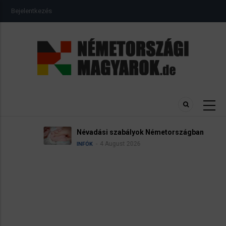
Ugrás
USER
Bejelentkezés
a
ACCOUNT
MENU
tartalomra
Névadási szabályok Németországban
4 August 2026
INFÓK