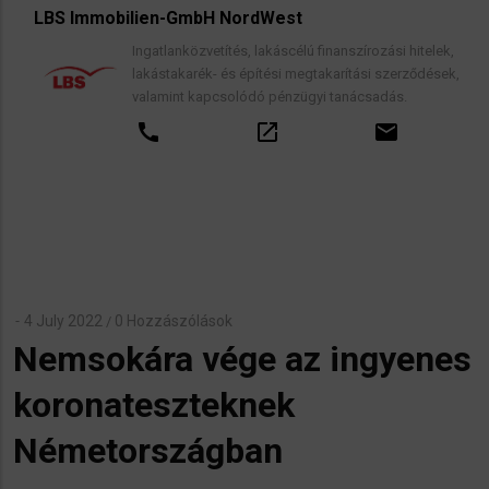
LBS Immobilien-GmbH NordWest
Ingatlanközvetítés, lakáscélú finanszírozási hitelek,
lakástakarék- és építési megtakarítási szerződések,
valamint kapcsolódó pénzügyi tanácsadás.
call
open_in_new
email
4 July 2022
0 Hozzászólások
/
Nemsokára vége az ingyenes
koronateszteknek
Németországban