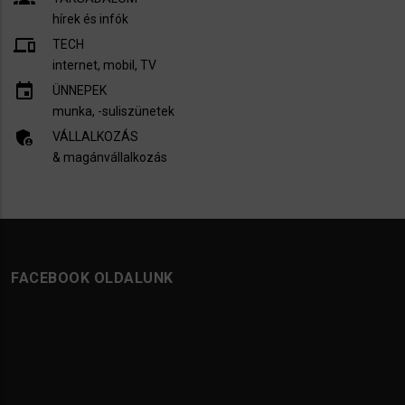
hírek és infók
devices
TECH
internet, mobil, TV​
insert_invitation
ÜNNEPEK
munka, -suliszünetek
admin_panel_settings
VÁLLALKOZÁS
& magánvállalkozás
FACEBOOK OLDALUNK