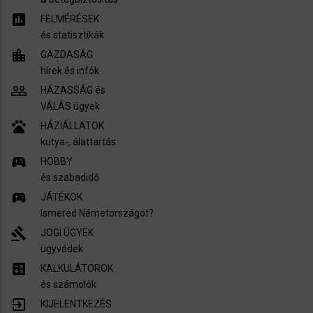
assessment
FELMÉRÉSEK
és statisztikák
location_city
GAZDASÁG
hírek és infók
people_outline
HÁZASSÁG és
VÁLÁS ügyek
pets
HÁZIÁLLATOK
kutya-, álattartás
sports_esports
HOBBY
és szabadidő
sports_esports
JÁTÉKOK
Ismered Németországot?
gavel
JOGI ÜGYEK
ügyvédek
calculate
KALKULÁTOROK
és számolók
exit_to_app
KIJELENTKEZÉS