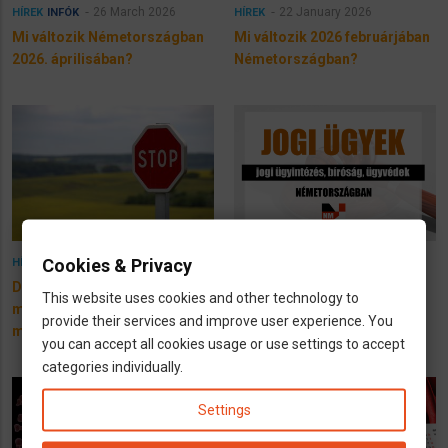
26 March 2026
22 January 2026
HÍREK
INFÓK
HÍREK
Mi változik Németországban
Mi változik 2026 februárjában
2026. áprilisában?
Németországban?
Cookies & Privacy
16 August 2025
12 December 2024
HÍREK
INFÓK
Drága a határellenőrzés -
Jogi ügyek Németországban
This website uses cookies and other technology to
mégis újból
provide their services and improve user experience. You
meghosszabbítják!
you can accept all cookies usage or use settings to accept
categories individually.
Settings