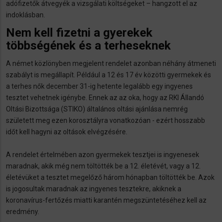
adófizetők átvegyék a vizsgálati költségeket – hangzott el az
indoklásban.
Nem kell fizetni a gyerekek
többségének és a terheseknek
A német közlönyben megjelent rendelet azonban néhány átmeneti
szabályt is megállapít. Például a 12 és 17 év közötti gyermekek és
a terhes nők december 31-ig hetente legalább egy ingyenes
tesztet vehetnek igénybe. Ennek az az oka, hogy az RKI Állandó
Oltási Bizottsága (STIKO) általános oltási ajánlása nemrég
született meg ezen korosztályra vonatkozóan - ezért hosszabb
időt kell hagyni az oltások elvégzésére.
A rendelet értelmében azon gyermekek tesztjei is ingyenesek
maradnak, akik még nem töltötték be a 12. életévét, vagy a 12.
életévüket a tesztet megelőző három hónapban töltötték be. Azok
is jogosultak maradnak az ingyenes tesztekre, akiknek a
koronavírus-fertőzés miatti karantén megszüntetéséhez kell az
eredmény.