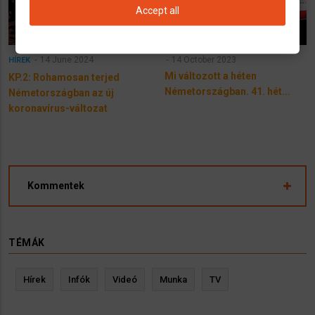
Accept all
14 June 2024
14 October 2023
HÍREK
Mi változott a héten
KP.2: Rohamosan terjed
Németországban. 41. hét...
Németországban az új
koronavírus-változat
Kommentek
TÉMÁK
Hírek
Infók
Videó
Munka
TV