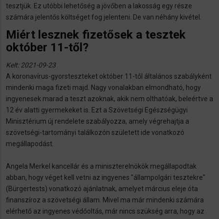
tesztjük. Ez utóbbi lehetőség a jövőben a lakosság egy része
számára jelentős költséget fog jelenteni. De van néhány kivétel.
Miért lesznek fizetősek a tesztek
október 11-től?
Kelt: 2021-09-23
A koronavírus-gyorsteszteket október 11-től általános szabályként
mindenki maga fizeti majd. Nagy vonalakban elmondható, hogy
ingyenesek marad a teszt azoknak, akik nem olthatóak, beleértve a
12 év alatti gyermekeket is. Ezt a Szövetségi Egészségügyi
Minisztérium új rendelete szabályozza, amely végrehajtja a
szövetségi-tartományi találkozón született ide vonatkozó
megállapodást.
Angela Merkel kancellár és a miniszterelnökök megállapodtak
abban, hogy véget kell vetni az ingyenes "állampolgári tesztekre"
(Bürgertests) vonatkozó ajánlatnak, amelyet március eleje óta
finanszíroz a szövetségi állam. Mivel ma már mindenki számára
elérhető az ingyenes védőoltás, már nincs szükség arra, hogy az