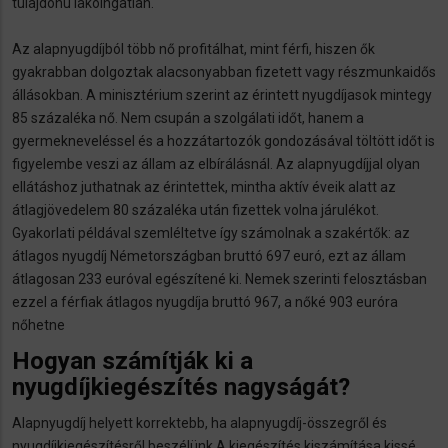
tulajdonú lakóingatlan.
Az alapnyugdíjból több nő profitálhat, mint férfi, hiszen ők
gyakrabban dolgoztak alacsonyabban fizetett vagy részmunkaidős
állásokban. A minisztérium szerint az érintett nyugdíjasok mintegy
85 százaléka nő. Nem csupán a szolgálati időt, hanem a
gyermekneveléssel és a hozzátartozók gondozásával töltött időt is
figyelembe veszi az állam az elbírálásnál. Az alapnyugdíjjal olyan
ellátáshoz juthatnak az érintettek, mintha aktív éveik alatt az
átlagjövedelem 80 százaléka után fizettek volna járulékot.
Gyakorlati példával szemléltetve így számolnak a szakértők: az
átlagos nyugdíj Németországban bruttó 697 euró, ezt az állam
átlagosan 233 euróval egészítené ki. Nemek szerinti felosztásban
ezzel a férfiak átlagos nyugdíja bruttó 967, a nőké 903 euróra
nőhetne
Hogyan számítják ki a
nyugdíjkiegészítés nagyságát?
Alapnyugdíj helyett korrektebb, ha alapnyugdíj-összegről és
nyugdíjkiegészítésről beszélünk A kiegészítés kiszámítása kissé