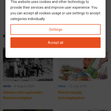
This website uses cookies and other technology to
provide their services and improve user experience. You
you can accept all cookies usage or use settings to accept
categories individually.
Settings
KAPCSOLÓDÓ TARTALMAK
Accept all
8 August 2026
27 July 2026
INFÓK
HÍREK
Időskori elszegényedés
Német nyugdíj
Németországban
visszaigénylése