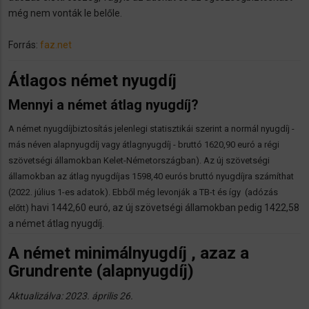
még nem vonták le belőle.
Forrás:
faz.net
Átlagos német nyugdíj
Mennyi a német átlag nyugdíj?
A német nyugdíjbiztosítás jelenlegi statisztikái szerint a normál nyugdíj -
más néven alapnyugdíj vagy átlagnyugdíj - bruttó 1620,90 euró a régi
szövetségi államokban Kelet-Németországban). Az új szövetségi
államokban az átlag nyugdíjas 1598,40 eurós bruttó nyugdíjra számíthat
(2022. július 1-es adatok). Ebből még levonják a TB-t és így (adózás
havi 1442,60 euró, az új szövetségi államokban pedig 1422,58
előtt)
a német átlag nyugdíj.
A német minimálnyugdíj , azaz a
Grundrente (alapnyugdíj)
Aktualizálva: 2023. április 26.