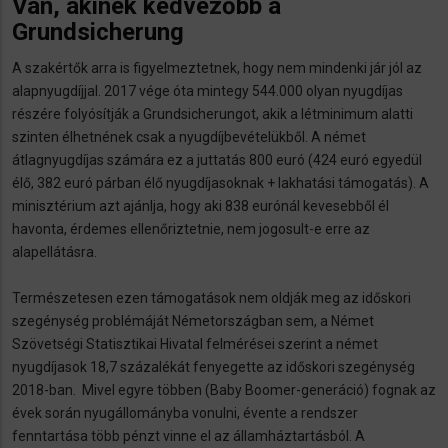
Van, akinek kedvezőbb a
Grundsicherung
A szakértők arra is figyelmeztetnek, hogy nem mindenki jár jól az
alapnyugdíjjal. 2017 vége óta mintegy 544.000 olyan nyugdíjas
részére folyósítják a Grundsicherungot, akik a létminimum alatti
szinten élhetnének csak a nyugdíjbevételükből. A német
átlagnyugdíjas számára ez a juttatás 800 euró (424 euró egyedül
élő, 382 euró párban élő nyugdíjasoknak + lakhatási támogatás). A
minisztérium azt ajánlja, hogy aki 838 eurónál kevesebből él
havonta, érdemes ellenőriztetnie, nem jogosult-e erre az
alapellátásra.
Természetesen ezen támogatások nem oldják meg az időskori
szegénység problémáját Németországban sem, a Német
Szövetségi Statisztikai Hivatal felmérései szerint a német
nyugdíjasok 18,7 százalékát fenyegette az időskori szegénység
2018-ban. Mivel egyre többen (Baby Boomer-generáció) fognak az
évek során nyugállományba vonulni, évente a rendszer
fenntartása több pénzt vinne el az államháztartásból. A