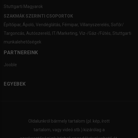
Stuttgarti Magyarok
SZAKMÁK SZERINTI CSOPORTOK
Építőipar
,
Ápoló
,
Vendéglátás
,
Fémipar
,
Villanyszerelés
,
Sofőr/
Targoncás
,
Autószerelő
,
IT/Marketing
,
Víz-/Gáz-/Fűtés
,
Stuttgarti
munkalehetőségek
PARTNEREINK
Jooble
EGYEBEK
Oldalunkról bármely tartalom (pl. kép, írott
tartalom, vagy videó stb.) kizárólag a