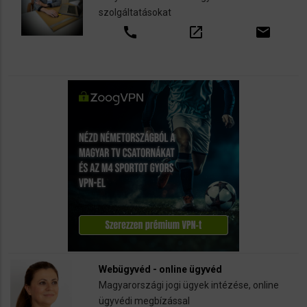
szolgáltatásokat
call
open_in_new
email
Webügyvéd - online ügyvéd
Magyarországi jogi ügyek intézése, online
ügyvédi megbízással