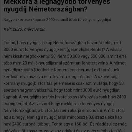
Mekkora a legnagyobb törvényes
nyugdíj Németországban?
Nagyon kevesen kapnak 2400 eurónál több törvényes nyugdíjat
Kelt: 2023. március 28.
Tudod, hány nyugdíjas kap Németországban havonta több mint
3000 eurót törvényes nyugdíjként (gesetzliche Rente)? A válasz
nem kicsit meghökkentő: 50. Nem 50.000 vagy 500.000, amint erre
több mint 20 millió nyugdíjasnál számítani lehetett volna. A német
nyugdíjbiztosító (Deutsche Rentenversicherung) ezt forrásunk
kérdésére válaszolva nem kívánta megerősíteni. A szövetségi
kormány nyugdíjbiztosítási jelentése is csak azt mutatja, hogy 50
esetben nagyon valószínű, hogy több mint 3000 euró nyugdíjat
kapnak. A nyugdíjbiztosítás hivatalos osztályozása csak havi 2400
euróig terjed. Azt viszont hogy mekkora a törvényes nyugdíj
Németországban, a biztosítás nem akarja elmondani. Ami biztos,
az az, hogy jelenleg a nyugdíjasok mindössze 0,6 százaléka kap
havi 2400 eurónál többet. Tehát egy a 160-ból. És ráadásul ez még
adózás előtti összeg, vagyis az adókat és az egészségbiztosítást