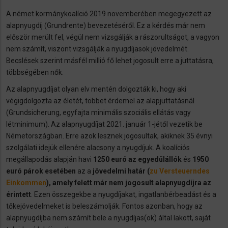
A német kormánykoalíció 2019 novemberében megegyezett az
alapnyugdíj (Grundrente) bevezetéséről. Ez a kérdés már nem
először merült fel, végül nem vizsgálják a rászorultságot, a vagyon
nem számít, viszont vizsgálják a nyugdíjasok jövedelmét.
Becslések szerint másfél millió fő lehet jogosult erre a juttatásra,
többségében nők.
Az alapnyugdíjat olyan elv mentén dolgozták ki, hogy aki
végigdolgozta az életét, többet érdemel az alapjuttatásnál
(Grundsicherung, egyfajta minimális szociális ellátás vagy
létminimum). Az alapnyugdíjat 2021. január 1-jétől vezetik be
Németországban. Erre azok lesznek jogosultak, akiknek 35 évnyi
szolgálati idejük ellenére alacsony a nyugdíjuk. A koalíciós
megállapodás alapján havi
1250 euró az egyedülállók
és
1950
euró párok esetében
az a
jövedelmi határ (
zu Versteuerndes
Einkommen
), amely felett már nem jogosult alapnyugdíjra az
érintett
. Ezen összegekbe a nyugdíjakat, ingatlanbérbeadást és a
tőkejövedelmeket is beleszámolják. Fontos azonban, hogy az
alapnyugdíjba nem számít bele a nyugdíjas(ok) által lakott, saját