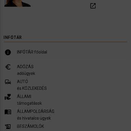
open_in_new
INFÓTÁR
info
INFÓTÁR főoldal
euro_symbol
ADÓZÁS
adóügyek
commute
AUTÓ
és KÖZLEKEDÉS
volunteer_activism
ÁLLAMI
támogatások
menu_book
ÁLLAMPOLGÁRSÁG
és hivatalos ügyek
history_edu
BESZÁMOLÓK