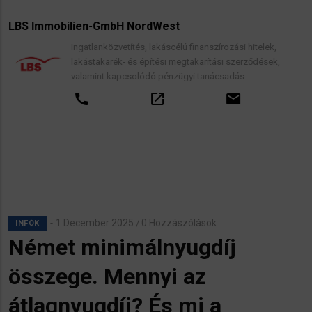
LBS Immobilien-GmbH NordWest
Ingatlanközvetítés, lakáscélú finanszírozási hitelek,
lakástakarék- és építési megtakarítási szerződések,
valamint kapcsolódó pénzügyi tanácsadás.
call
open_in_new
email
1 December 2025
0 Hozzászólások
/
INFÓK
Német minimálnyugdíj
összege. Mennyi az
átlagnyugdíj? És mi a