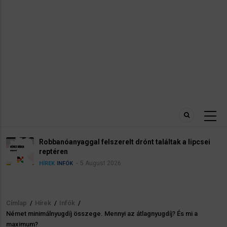
Robbanóanyaggal felszerelt drónt találtak a lipcsei
reptéren
5 August 2026
HÍREK
INFÓK
Címlap
/
Hírek
/
Infók
/
Morzsa
Német minimálnyugdíj összege. Mennyi az átlagnyugdíj? És mi a
maximum?