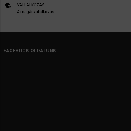
admin_panel_settings
VÁLLALKOZÁS
& magánvállalkozás
FACEBOOK OLDALUNK