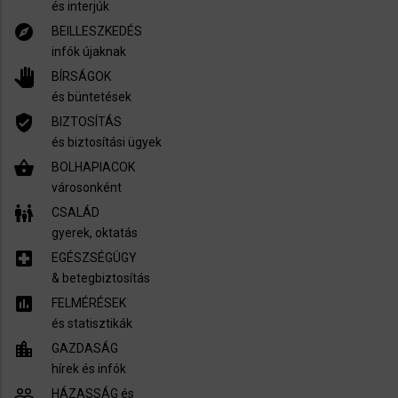
és interjúk
explore
BEILLESZKEDÉS
infók újaknak
pan_tool
BÍRSÁGOK
és büntetések
verified_user
BIZTOSÍTÁS
és biztosítási ügyek
shopping_basket
BOLHAPIACOK
városonként
family_restroom
CSALÁD
gyerek, oktatás
local_hospital
EGÉSZSÉGÜGY
​& betegbiztosítás
assessment
FELMÉRÉSEK
és statisztikák
location_city
GAZDASÁG
hírek és infók
people_outline
HÁZASSÁG és