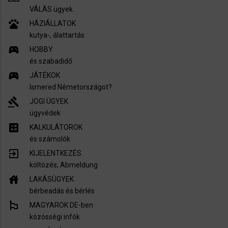
VÁLÁS ügyek
pets
HÁZIÁLLATOK
kutya-, álattartás
sports_esports
HOBBY
és szabadidő
sports_esports
JÁTÉKOK
Ismered Németországot?
gavel
JOGI ÜGYEK
ügyvédek
calculate
KALKULÁTOROK
és számolók
exit_to_app
KIJELENTKEZÉS
költözés, Abmeldung
house
LAKÁSÜGYEK
bérbeadás és bérlés
emoji_flags
MAGYAROK DE-ben
közösségi infók