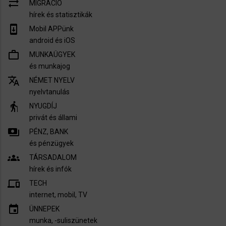
sync_alt
MIGRÁCIÓ
hírek és statisztikák
system_update
Mobil APPünk
android és iOS
work_outline
MUNKAÜGYEK
és munkajog
translate
NÉMET NYELV
nyelvtanulás
elderly
NYUGDÍJ
privát és állami
payments
PÉNZ, BANK
és pénzügyek
groups
TÁRSADALOM
hírek és infók
devices
TECH
internet, mobil, TV​
insert_invitation
ÜNNEPEK
munka, -suliszünetek