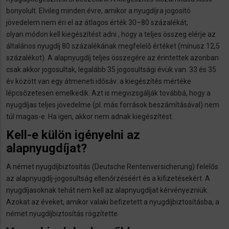
bonyolult. Elvileg minden évre, amikor a nyugdíjra jogosító
jövedelem nem éri el az átlagos érték 30–80 százalékát,
olyan módon kell kiegészítést adni , hogy a teljes összeg elérje az
általános nyugdíj 80 százalékának megfelelő értéket (mínusz 12,5
százalékot). A alapnyugdíj teljes összegére az érintettek azonban
csak akkor jogosultak, legalább 35 jogosultsági évük van. 33 és 35
év között van egy átmeneti idősáv: a kiegészítés mértéke
lépcsőzetesen emelkedik. Azt is megvizsgálják továbbá, hogy a
nyugdíjas teljes jövedelme (pl. más források beszámításával) nem
túl magas-e. Ha igen, akkor nem adnak kiegészítést.
Kell-e külön igényelni az
alapnyugdíjat?
A német nyugdíjbiztosítás (Deutsche Rentenversicherung) felelős
az alapnyugdíj-jogosultság ellenőrzéséért és a kifizetésekért. A
nyugdíjasoknak tehát nem kell az alapnyugdíjat kérvényezniük.
Azokat az éveket, amikor valaki befizetett a nyugdíjbiztosításba, a
német nyugdíjbiztosítás rögzítette.