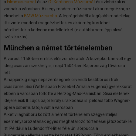
a
Filmmuseumot
és az
Öt Kontinens Múzeumát
és színházak is
vannak a városban. Aki egy modern múzeumot akar megnézni, az
elmehet a
BMW Múzeumba
. A legrégebbitől a legújabb modellekig
itt szinte mindent megnézhettek és akár még ki is lehet
bérelhetitek a kedvenc modelleteket (ez utóbbi nem épp olcsó
szórakozás).
München a német történelemben
A várost 1158-ben említik először okiratok. A középkorban volt egy
ideig császári székhely is, majd 1504-ben Bajorország fővárosa
lett.
A napjainkig nagy népszerűségnek örvendő későbbi osztrák
császárné, Sisi (Wittelsbach Erzsébet Amália Eugénia) gyerekkorát
ebben a városban töltötte a Herzog-Max-Palaisban. Sissi életének
idejére esik II. Lajos bajor király uralkodása is: például több Wagner-
opera ősbemutatója volt a városban.
A két világháború között a német történelem szégyenteljes
eseménysorozatának egyes meghatározó történései játszódtak le
itt. Például a Ludendorff-Hitler féle ún. sörpuccs a
Bürgerbräukellerben vette kezdetét 1923-ban. Több emlékhelyen