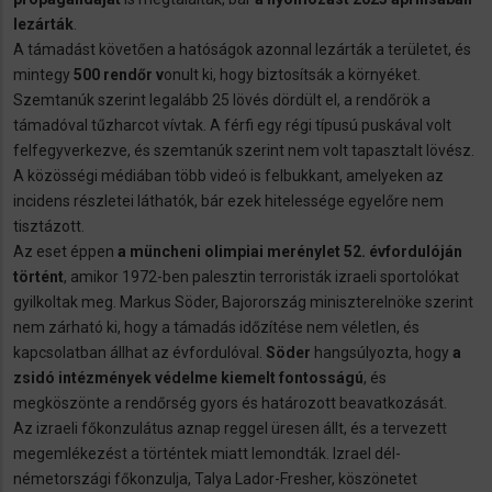
lezárták
.
A támadást követően a hatóságok azonnal lezárták a területet, és
mintegy
500 rendőr v
onult ki, hogy biztosítsák a környéket.
Szemtanúk szerint legalább 25 lövés dördült el, a rendőrök a
támadóval tűzharcot vívtak. A férfi egy régi típusú puskával volt
felfegyverkezve, és szemtanúk szerint nem volt tapasztalt lövész.
A közösségi médiában több videó is felbukkant, amelyeken az
incidens részletei láthatók, bár ezek hitelessége egyelőre nem
tisztázott.
Az eset éppen
a müncheni olimpiai merénylet 52. évfordulóján
történt
, amikor 1972-ben palesztin terroristák izraeli sportolókat
gyilkoltak meg. Markus Söder, Bajorország miniszterelnöke szerint
nem zárható ki, hogy a támadás időzítése nem véletlen, és
kapcsolatban állhat az évfordulóval.
Söder
hangsúlyozta, hogy
a
zsidó intézmények védelme kiemelt fontosságú
, és
megköszönte a rendőrség gyors és határozott beavatkozását.
Az izraeli főkonzulátus aznap reggel üresen állt, és a tervezett
megemlékezést a történtek miatt lemondták. Izrael dél-
németországi főkonzulja, Talya Lador-Fresher, köszönetet