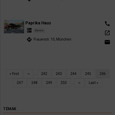
Paprika Haus
call
dns
Étterem
open_in_new
directions
Frauenstr. 10, München
email
Oldalszámozás
Első
« First
Előző
‹‹
…
Oldal
242
Oldal
243
Oldal
244
Oldal
245
Jelenlegi
246
oldal
oldal
oldal
Oldal
247
Oldal
248
Oldal
249
Oldal
250
…
Következő
››
Utolsó
Last »
oldal
oldal
TÉMÁK