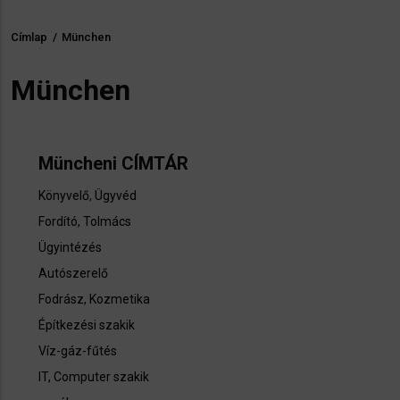
Címlap
/
München
Morzsa
München
Müncheni CÍMTÁR
Könyvelő
,
Ügyvéd
Fordító, Tolmács
Ügyintézés
Autószerelő
Fodrász, Kozmetika
Építkezési szakik
Víz-gáz-fűtés
IT, Computer szakik