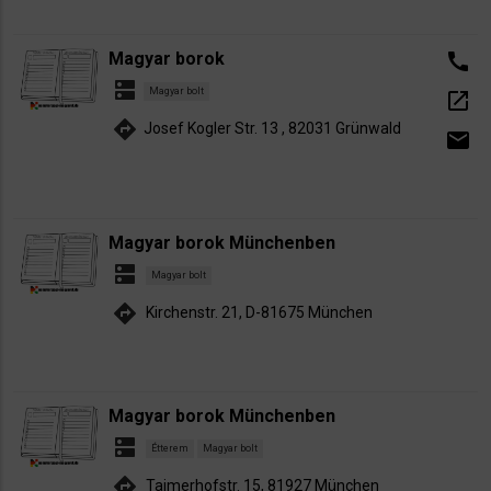
Magyar borok
call
dns
Magyar bolt
open_in_new
directions
Josef Kogler Str. 13 , 82031 Grünwald
email
Magyar borok Münchenben
dns
Magyar bolt
directions
Kirchenstr. 21, D-81675 München
Magyar borok Münchenben
dns
Étterem
Magyar bolt
directions
Taimerhofstr. 15, 81927 München