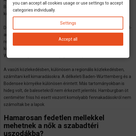
you can accept all cookies usage or use settings to accept
Bodensee-nél is korlátozások vannak. Stuttgart és Singen/Zürich
categories individually.
között várhatóan vasárnap indulhat újra a távolsági közlekedés.
Settings
Dél-Bajorország autópályáin kilométeres dugók alakultak ki. Az A8-
as autópályán München közelében 30 kilométeres volt a dugó. A
Accept all
rendőrség azt kérte, hogy az emberek maradjanak otthon. Sok
kisebb út hóval borított vagy kidőlt fák miatt járhatatlan. Baden-
Württembergben is a hó és a jég okozott problémákat.
A vasúti közlekedésben, különösen a regionális közlekedésben,
számítani kell kimaradásokra. A délkeleti Baden-Württemberg és a
Bodensee környéke különösen érintett. Más tartományokban is
hideg volt, de balesetekről nem érkezett jelentés. Hamburgban öt
centiméter friss hó esett viszont komolyabb fennakadásokról nem
számoltak be a lapok.
Hamarosan fedetlen mellekkel
mehetnek a nők a szabadtéri
uszodákba?