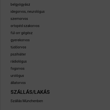
belgyógyász
idegorvos, neurológus
szemorvos
ortopéd szakorvos
fül-orr gégész
gyerekorvos
tüdőorvos
pszihiáter
rádiológus
fogorvos
urológus
állatorvos
SZÁLLÁS/LAKÁS
Szállás Münchenben