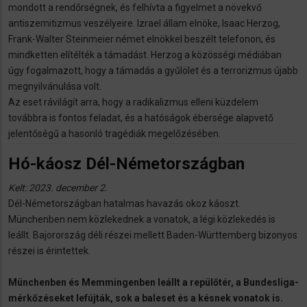
mondott a rendőrségnek, és felhívta a figyelmet a növekvő
antiszemitizmus veszélyeire. Izrael állam elnöke, Isaac Herzog,
Frank-Walter Steinmeier német elnökkel beszélt telefonon, és
mindketten elítélték a támadást. Herzog a közösségi médiában
úgy fogalmazott, hogy a támadás a gyűlölet és a terrorizmus újabb
megnyilvánulása volt.
Az eset rávilágít arra, hogy a radikalizmus elleni küzdelem
továbbra is fontos feladat, és a hatóságok ébersége alapvető
jelentőségű a hasonló tragédiák megelőzésében.
Hó-káosz Dél-Németországban
Kelt: 2023. december 2.
Dél-Németországban hatalmas havazás okoz káoszt.
Münchenben nem közlekednek a vonatok, a légi közlekedés is
leállt. Bajorország déli részei mellett Baden-Württemberg bizonyos
részei is érintettek.
Münchenben és Memmingenben leállt a repülőtér, a Bundesliga-
mérkőzéseket lefújták, sok a baleset és a késnek vonatok is.