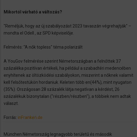
Mikortól várható a változás?
"Reméljük, hogy az új szabályozást 2023 tavaszán végrehajtják" –
mondta el Odell , az SPD képviselője.
Felmérés: "A nők topless" téma polarizált
A YouGov felmérése szerint Németországban a felnőttek 37
százaléka pozitívan értékeli, ha például a szabadtéri medencében
enyhítenek az öltözködési szabályokon, miszerint a nőknek valamit
kell felsőtestükön hordaniuk. Keleten több en(44%), mint nyugaton
(35%). Országosan 28 százalék látja negatívan a kérdést, 26
százalékuk bizonytalan ("részben/részben"), a többiek nem adtak
választ.
Forrás:
inFranken.de
München Németország legnagyobb területű és második