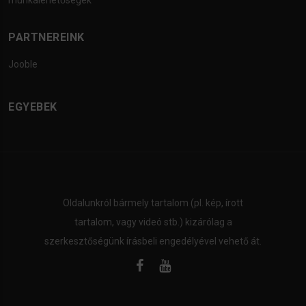
munkalehetőségek
PARTNEREINK
Jooble
EGYEBEK
Oldalunkról bármely tartalom (pl. kép, írott
tartalom, vagy videó stb.) kizárólag a
szerkesztőségünk írásbeli engedélyével vehető át.