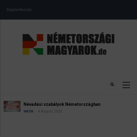
Ugrás
USER
Bejelentkezés
a
ACCOUNT
tartalomra
MENU
Névadási szabályok Németországban
4 August 2026
INFÓK