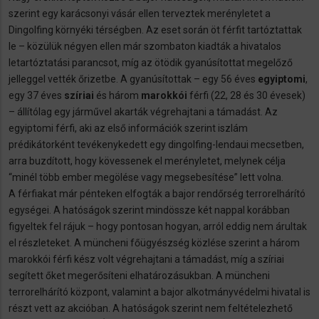
szerint egy karácsonyi vásár ellen terveztek merényletet a
Dingolfing környéki térségben. Az eset során öt férfit tartóztattak
le – közülük négyen ellen már szombaton kiadták a hivatalos
letartóztatási parancsot, míg az ötödik gyanúsítottat megelőző
jelleggel vették őrizetbe. A gyanúsítottak – egy 56 éves
egyiptomi
,
egy 37 éves
szíriai
és három
marokkói
férfi (22, 28 és 30 évesek)
– állítólag egy járművel akarták végrehajtani a támadást. Az
egyiptomi férfi, aki az első információk szerint iszlám
prédikátorként tevékenykedett egy dingolfing-lendaui mecsetben,
arra buzdított, hogy kövessenek el merényletet, melynek célja
“minél több ember megölése vagy megsebesítése” lett volna.
A férfiakat már pénteken elfogták a bajor rendőrség terrorelhárító
egységei. A hatóságok szerint mindössze két nappal korábban
figyeltek fel rájuk – hogy pontosan hogyan, arról eddig nem árultak
el részleteket. A müncheni főügyészség közlése szerint a három
marokkói férfi kész volt végrehajtani a támadást, míg a szíriai
segített őket megerősíteni elhatározásukban. A müncheni
terrorelhárító központ, valamint a bajor alkotmányvédelmi hivatal is
részt vett az akcióban. A hatóságok szerint nem feltételezhető