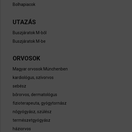
Bolhapiacok
UTAZÁS
Buszjáratok M-ből
Buszjáratok M-be
ORVOSOK
Magyar orvosok Münchenben
kardiológus, szívorvos
sebész
bőrorvos, dermatológus
fizioterapeuta, gyógytornász
nőgyógyász, szülész
természetgyógyász
háziorvos