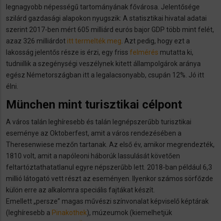
legnagyobb népességű tartományának fővárosa. Jelentősége
szilárd gazdasági alapokon nyugszik: A statisztikai hivatal adatai
szerint 2017-ben mért 605 milliárd eurós bajor GDP több mint felét,
azaz 326 milliárdot
itt termelték meg
. Azt pedig, hogy ezt a
lakosság jelentős része is érzi, egy friss
felmérés
mutatta ki,
tudniillik a szegénységi veszélynek kitett állampolgárok aránya
egész Németországban itt a legalacsonyabb, csupán 12%. Jó itt
élni.
München mint turisztikai célpont
A város talán leghíresebb és talán legnépszerűbb turisztikai
eseménye az Oktoberfest, amit a város rendezésében a
Theresenwiese mezőn tartanak. Az első év, amikor megrendezték,
1810 volt, amit a napóleoni háborúk lassulását követően
feltartóztathatatlanul egyre népszerűbb lett. 2018-ban például 6,3
millió látogató vett részt az eseményen. Ilyenkor számos sörfőzde
külön erre az alkalomra speciális fajtákat készít.
Emellett „persze” magas művészi színvonalat képviselő képtárak
(leghíresebb a
Pinakothek
), múzeumok (kiemelhetjük