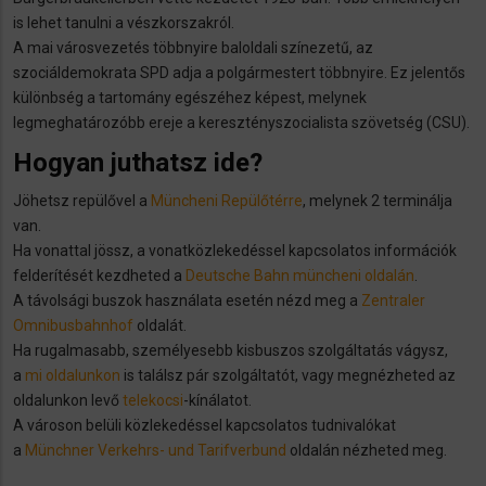
is lehet tanulni a vészkorszakról.
A mai városvezetés többnyire baloldali színezetű, az
szociáldemokrata SPD adja a polgármestert többnyire. Ez jelentős
különbség a tartomány egészéhez képest, melynek
legmeghatározóbb ereje a keresztényszocialista szövetség (CSU).
Hogyan juthatsz ide?
Jöhetsz repülővel a
Müncheni Repülőtérre
, melynek 2 terminálja
van.
Ha vonattal jössz, a vonatközlekedéssel kapcsolatos információk
felderítését kezdheted a
Deutsche Bahn müncheni oldalán
.
A távolsági buszok használata esetén nézd meg a
Zentraler
Omnibusbahnhof
oldalát.
Ha rugalmasabb, személyesebb kisbuszos szolgáltatás vágysz,
a
mi oldalunkon
is találsz pár szolgáltatót, vagy megnézheted az
oldalunkon levő
telekocsi
-kínálatot.
A városon belüli közlekedéssel kapcsolatos tudnivalókat
a
Münchner Verkehrs- und Tarifverbund
oldalán nézheted meg.