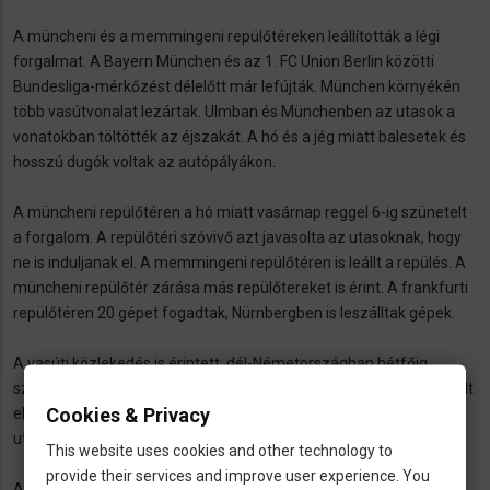
A müncheni és a memmingeni repülőtéreken leállították a légi
forgalmat. A Bayern München és az 1. FC Union Berlin közötti
Bundesliga-mérkőzést délelőtt már lefújták. München környékén
több vasútvonalat lezártak. Ulmban és Münchenben az utasok a
vonatokban töltötték az éjszakát. A hó és a jég miatt balesetek és
hosszú dugók voltak az autópályákon.
A müncheni repülőtéren a hó miatt vasárnap reggel 6-ig szünetelt
a forgalom. A repülőtéri szóvivő azt javasolta az utasoknak, hogy
ne is induljanak el. A memmingeni repülőtéren is leállt a repülés. A
müncheni repülőtér zárása más repülőtereket is érint. A frankfurti
repülőtéren 20 gépet fogadtak, Nürnbergben is leszálltak gépek.
A vasúti közlekedés is érintett, dél-Németországban hétfőig
számítani kell fennakadásokra. A müncheni főpályaudvar nem volt
Cookies & Privacy
elérhető. A Bahn közölte, hogy akik Dél-Németországban tervezik
utazásukat, később is felhasználhatják jegyüket.
This website uses cookies and other technology to
provide their services and improve user experience. You
Az
ulm
i területen is nagy a zavar a vasúti közlekedésben, a