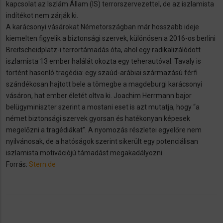
kapcsolat az Iszlám Állam (IS) terrorszervezettel, de az iszlamista
indítékot nem zárják ki.
A karácsonyi vásárokat Németországban már hosszabb ideje
kiemelten figyelik a biztonsági szervek, különösen a 2016-os berlini
Breitscheidplatz-i terrortámadás óta, ahol egy radikalizálódott
iszlamista 13 ember halálát okozta egy teherautóval. Tavaly is
történt hasonló tragédia: egy szaúd-arábiai származású férfi
szándékosan hajtott bele a tömegbe a magdeburgi karácsonyi
vásáron, hat ember életét oltva ki. Joachim Herrmann bajor
belügyminiszter szerint a mostani eset is azt mutatja, hogy “a
német biztonsági szervek gyorsan és hatékonyan képesek
megelőzni a tragédiákat”. A nyomozás részletei egyelőre nem
nyilvánosak, de a hatóságok szerint sikerült egy potenciálisan
iszlamista motivációjú támadást megakadályozni.
Forrás:
Stern.de