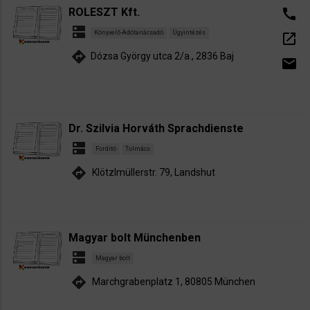
ROLESZT Kft.
call
dns
Könyvelő-Adótanácsadó
Ügyintézés
open_in_new
directions
Dózsa György utca 2/a., 2836 Baj
email
Dr. Szilvia Horváth Sprachdienste
dns
Fordító
Tolmács
directions
Klötzlmüllerstr. 79, Landshut
Magyar bolt Münchenben
dns
Magyar bolt
directions
Marchgrabenplatz 1, 80805 München