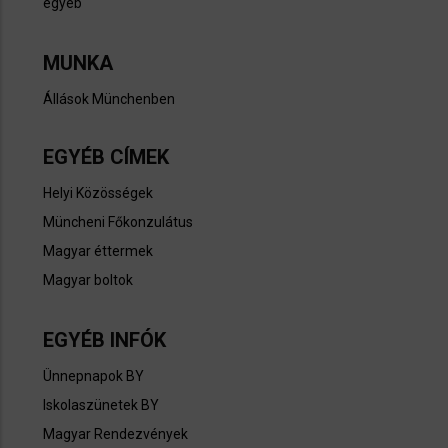
egyéb
MUNKA
Állások Münchenben​
EGYÉB CÍMEK
Helyi Közösségek
Müncheni Főkonzulátus
Magyar éttermek
Magyar boltok
EGYÉB INFÓK
Ünnepnapok BY​
Iskolaszünetek BY​
Magyar Rendezvények