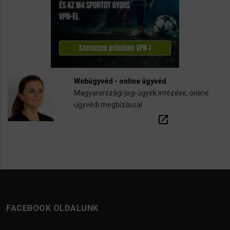
Webügyvéd - online ügyvéd
Magyarországi jogi ügyek intézése, online
ügyvédi megbízással
open_in_new
FACEBOOK OLDALUNK