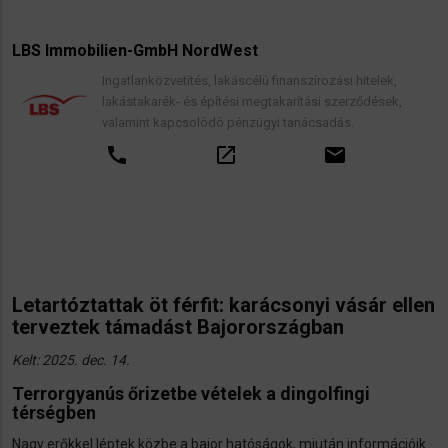
LBS Immobilien-GmbH NordWest
Ingatlanközvetítés, lakáscélú finanszírozási hitelek,
lakástakarék- és építési megtakarítási szerződések,
valamint kapcsolódó pénzügyi tanácsadás.
call
open_in_new
email
Letartóztattak öt férfit: karácsonyi vásár ellen
terveztek támadást Bajorországban
Kelt: 2025. dec. 14.
Terrorgyanús őrizetbe vételek a dingolfingi
térségben
Nagy erőkkel léptek közbe a bajor hatóságok, miután információik