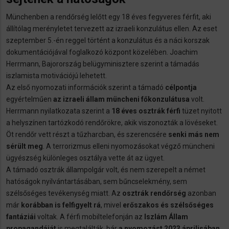
Münchenben a rendőrség lelőtt egy 18 éves fegyveres férfit, aki
állítólag merényletet tervezett az izraeli konzulátus ellen. Az eset
szeptember 5.-én reggel történt a konzulátus és a náci korszak
dokumentációjával foglalkozó központ közelében. Joachim
Herrmann, Bajorország belügyminisztere szerint a támadás
iszlamista motivációjú lehetett.
Az első nyomozati információk szerint a támadó
célpontja
egyértelműen
az izraeli állam müncheni főkonzulátusa
volt.
Herrmann nyilatkozata szerint a
18 éves osztrák férfi
tüzet nyitott
a helyszínen tartózkodó rendőrökre, akik viszonozták a lövéseket.
Öt rendőr vett részt a tűzharcban, és szerencsére
senki más nem
sérült meg
. A terrorizmus elleni nyomozásokat végző müncheni
ügyészség különleges osztálya vette át az ügyet.
A támadó osztrák állampolgár volt, és nem szerepelt a német
hatóságok nyilvántartásában, sem bűncselekmény, sem
szélsőséges tevékenység miatt. Az
osztrák rendőrség
azonban
már
korábban is felfigyelt rá
, mivel
erőszakos és szélsőséges
fantáziái
voltak. A férfi mobiltelefonján az
Iszlám Állam
propagandáját
is megtalálták, bár
a nyomozást 2023 áprilisában