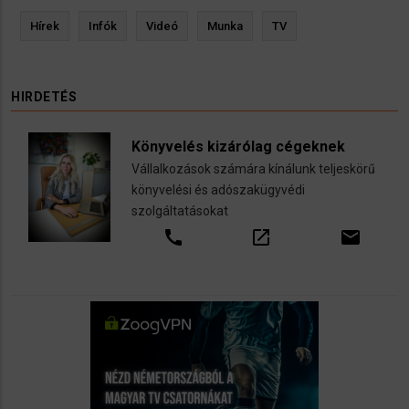
Hírek
Infók
Videó
Munka
TV
HIRDETÉS
Könyvelés kizárólag cégeknek
Vállalkozások számára kínálunk teljeskörű
könyvelési és adószakügyvédi
szolgáltatásokat
call
open_in_new
email