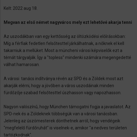
Kelt: 2022 aug 18.
Megvan az első német nagyváros mely ezt lehetővé akarja tenni
Az uszodákban van egy kettősség az öltözködési előírásokban:
Míg a férfiak fedetlen felsőtesttel járkálhatnak, a nőknek el kell
takarniuk a mellüket. Most a müncheni városi képviselők ezt a
témát tárgyalják. Így a "topless" mindenki számára megengedetté
válhat hamarosan.
A városi tanács indítványa révén az SPD és a Zöldek most azt
akarják elérni, hogy a jövőben a város uszodáinak minden
fürdőzője szabad felsőtesttel úszhasson vagy napozhasson.
Nagyon valószínű, hogy München támogatni fogja a javaslatot. Az
SPD-nek és a Zöldeknek többségük van a városi tanácsban.
Jelenleg az úszómesterek dönthetnek arról, hogy vendégeik
"megfelelő fürdőruhát" is viselnek-e, amikor "a nedves területen
tartózkodnak".