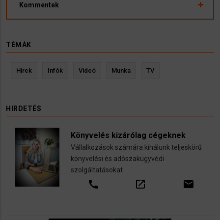
Kommentek
TÉMÁK
Hírek
Infók
Videó
Munka
TV
HIRDETÉS
Könyvelés kizárólag cégeknek
Vállalkozások számára kínálunk teljeskörű
könyvelési és adószakügyvédi
szolgáltatásokat
call
open_in_new
email