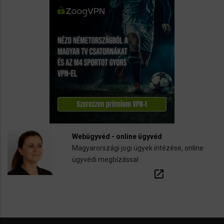
Webügyvéd - online ügyvéd
Magyarországi jogi ügyek intézése, online
ügyvédi megbízással
open_in_new