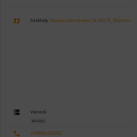
map
Székhely:
Mauerkircherstrasse 1A, 81679 , München
dns
Városok:
München
call
+498996228000