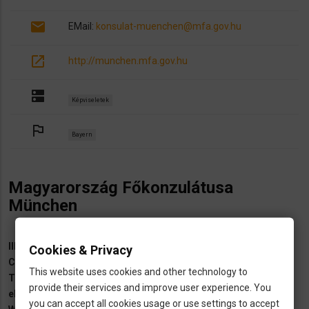
email
EMail:
konsulat-muenchen@mfa.gov.hu
open_in_new
http://munchen.mfa.gov.hu
dns
Képviseletek
outlined_flag
Bayern
Magyarország Főkonzulátusa
München
Illetékességi terület:
Bajorország
Cookies & Privacy
Cím:
Mauerkircherstrasse 1A, 81679, München
This website uses cookies and other technology to
Telefon
: +49 (0)89 - 96 22 80 - 00
provide their services and improve user experience. You
eMail
:
konsulat-muenchen@mfa.gov.hu
you can accept all cookies usage or use settings to accept