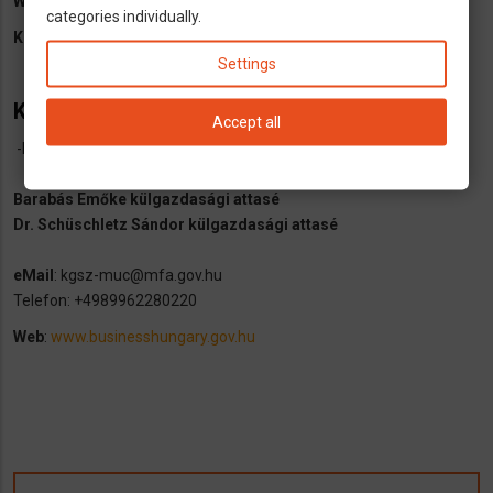
Web:
munchen.mfa.gov.hu
categories individually.
Konzuli ügyek
:
munchen.mfa.gov.hu/page/konzuli-uegyek
Settings
Külgazdasági Attasék
Accept all
-kizárólag külgazdasági ügyekben -
Barabás Emőke külgazdasági attasé
Dr. Schüschletz Sándor külgazdasági attasé
eMail
: kgsz-muc@mfa.gov.hu
Telefon: +4989962280220
Web
:
www.businesshungary.gov.hu