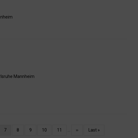
nheim
rlsruhe
Mannheim
l
Jelenlegi
7
Oldal
8
Oldal
9
Oldal
10
Oldal
11
…
Következő
››
Utolsó
Last »
oldal
oldal
oldal