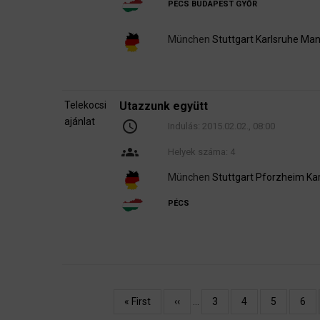
PÉCS
BUDAPEST
GYŐR
München
Stuttgart
Karlsruhe
Man
Telekocsi
Utazzunk együtt
ajánlat
schedule
Indulás:
2015.02.02., 08:00
groups
Helyek száma: 4
München
Stuttgart
Pforzheim
Ka
PÉCS
Oldalszámozás
Első
« First
Előző
‹‹
…
Oldal
3
Oldal
4
Oldal
5
Olda
6
oldal
oldal