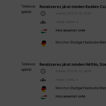
Telekocsi
Rendszeres járat minden Kedden Cs
ajánlat
schedule
Indulás:
2015.02.19., 05:00
groups
Helyek száma: 4
PÉCS
BUDAPEST
GYŐR
München
Stuttgart
Karlsruhe
Man
Telekocsi
Rendszeres járat minden Hétfőn, Sz
ajánlat
schedule
Indulás:
2015.02.19., 08:00
groups
Helyek száma: 4
München
Stuttgart
Karlsruhe
Man
PÉCS
BUDAPEST
GYŐR