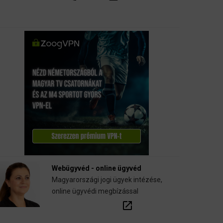
Webügyvéd - online ügyvéd
Magyarországi jogi ügyek intézése,
online ügyvédi megbízással
open_in_new