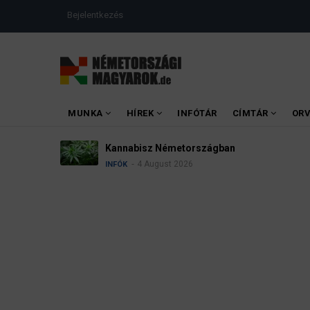
Ugrás
USER
Bejelentkezés
a
ACCOUNT
MENU
tartalomra
MAIN
MUNKA
HÍREK
INFÓTÁR
CÍMTÁR
OR
MENU
isz Németországban
4 August 2026