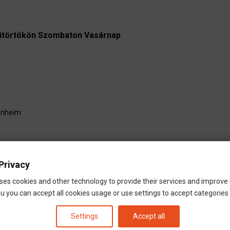
ütörtökön Szombaton Vasárnap
nheim
erdán, Pénteken és Vasárnap
Privacy
ses cookies and other technology to provide their services and improve
u you can accept all cookies usage or use settings to accept categories i
nheim
Frankfurt
Settings
Accept all