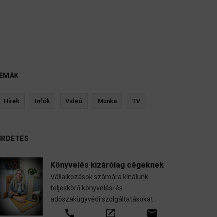
ÉMÁK
Kevin Ressler biztosítási szakértő
Hírek
Infók
Videó
Munka
TV
Gépjármű-, jogvédelmi-, felelősség-, baleset-,
nyugdíj-, fogászati biztosítások.
IRDETÉS
call
open_in_new
email
Könyvelés kizárólag cégeknek
Vállalkozások számára kínálunk
teljeskörű könyvelési és
adószakügyvédi szolgáltatásokat
call
open_in_new
email