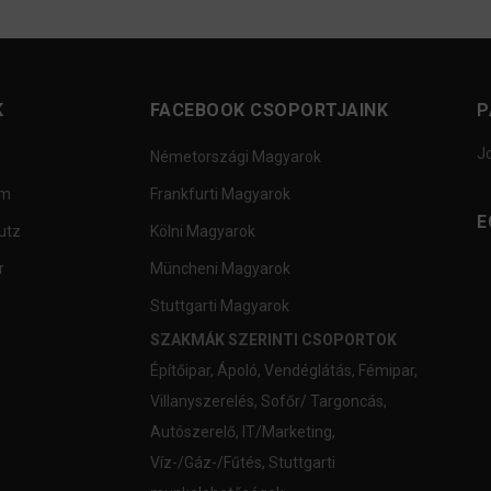
K
FACEBOOK CSOPORTJAINK
P
J
Németországi Magyarok
um
Frankfurti Magyarok
E
utz
Kölni Magyarok
r
Müncheni Magyarok
Stuttgarti Magyarok
SZAKMÁK SZERINTI CSOPORTOK
Építőipar
,
Ápoló
,
Vendéglátás
,
Fémipar
,
Villanyszerelés
,
Sofőr/ Targoncás
,
Autószerelő
,
IT/Marketing
,
Víz-/Gáz-/Fűtés
,
Stuttgarti