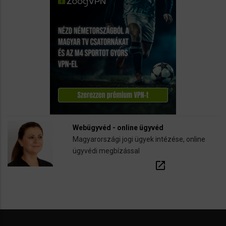
Webügyvéd - online ügyvéd
Magyarországi jogi ügyek intézése, online
ügyvédi megbízással
open_in_new