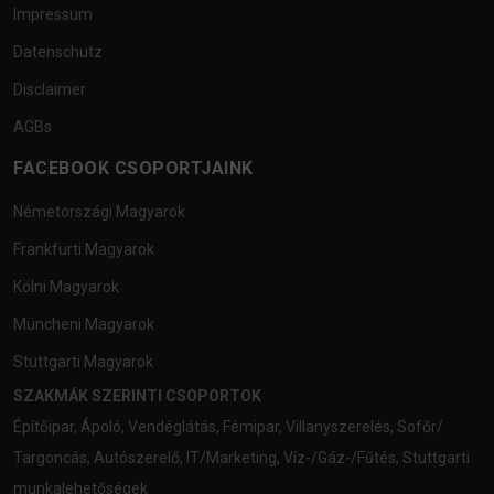
Impressum
Datenschutz
Disclaimer
AGBs
FACEBOOK CSOPORTJAINK
Németországi Magyarok
Frankfurti Magyarok
Kölni Magyarok
Müncheni Magyarok
Stuttgarti Magyarok
SZAKMÁK SZERINTI CSOPORTOK
Építőipar
,
Ápoló
,
Vendéglátás
,
Fémipar
,
Villanyszerelés
,
Sofőr/
Targoncás
,
Autószerelő
,
IT/Marketing
,
Víz-/Gáz-/Fűtés
,
Stuttgarti
munkalehetőségek