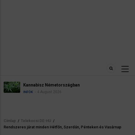
nnabisz Németországban
Né
4 August 2026
ÓK
INF
Címlap
/
Telekocsi DE-HU
/
Morzsa
Rendszeres járat minden Hétfőn, Szerdán, Pénteken és Vasárnap