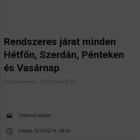
Rendszeres járat minden
Hétfőn, Szerdán, Pénteken
és Vasárnap
27 February 2015
info@elviszunk.hu
directions_car
Telekocsi ajánlat
schedule
Indulás:
2015.02.19., 08:00