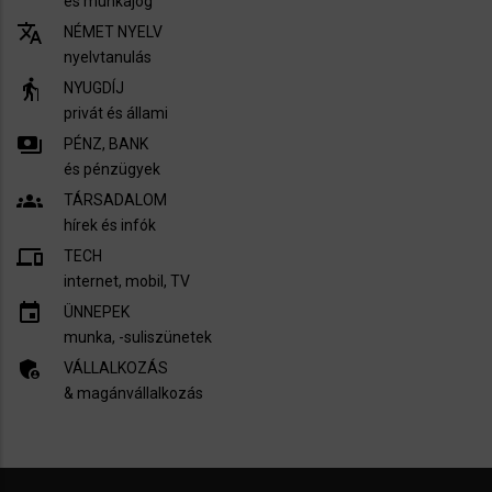
és munkajog
translate
NÉMET NYELV
nyelvtanulás
elderly
NYUGDÍJ
privát és állami
payments
PÉNZ, BANK
és pénzügyek
groups
TÁRSADALOM
hírek és infók
devices
TECH
internet, mobil, TV​
insert_invitation
ÜNNEPEK
munka, -suliszünetek
admin_panel_settings
VÁLLALKOZÁS
& magánvállalkozás