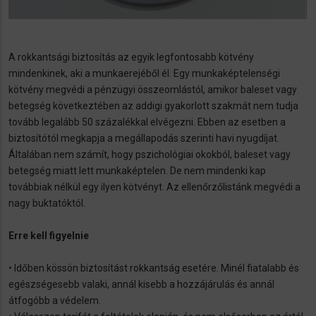
A rokkantsági biztosítás az egyik legfontosabb kötvény
mindenkinek, aki a munkaerejéből él. Egy munkaképtelenségi
kötvény megvédi a pénzügyi összeomlástól, amikor baleset vagy
betegség következtében az addigi gyakorlott szakmát nem tudja
tovább legalább 50 százalékkal elvégezni. Ebben az esetben a
biztosítótól megkapja a megállapodás szerinti havi nyugdíjat.
Általában nem számít, hogy pszichológiai okokból, baleset vagy
betegség miatt lett munkaképtelen. De nem mindenki kap
továbbiak nélkül egy ilyen kötvényt. Az ellenőrzőlistánk megvédi a
nagy buktatóktól.
Erre kell figyelnie
•
Időben kössön biztosítást rokkantság esetére. Minél fiatalabb és
egészségesebb valaki, annál kisebb a hozzájárulás és annál
átfogóbb a védelem.