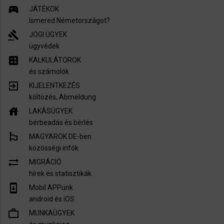
sports_esports
JÁTÉKOK
Ismered Németországot?
gavel
JOGI ÜGYEK
ügyvédek
calculate
KALKULÁTOROK
és számolók
exit_to_app
KIJELENTKEZÉS
költözés, Abmeldung
house
LAKÁSÜGYEK
bérbeadás és bérlés
emoji_flags
MAGYAROK DE-ben
közösségi infók
sync_alt
MIGRÁCIÓ
hírek és statisztikák
system_update
Mobil APPünk
android és iOS
work_outline
MUNKAÜGYEK