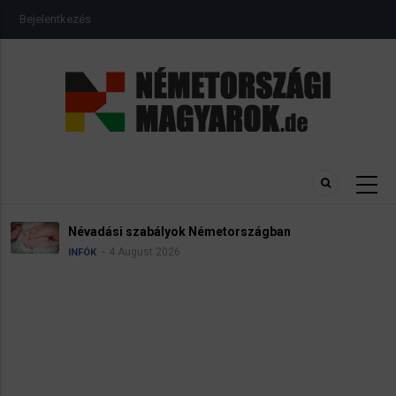
Ugrás
USER
Bejelentkezés
a
ACCOUNT
MENU
tartalomra
Névadási szabályok Németországban
4 August 2026
INFÓK