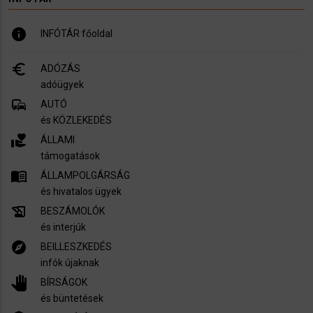
info
INFÓTÁR főoldal
euro_symbol
ADÓZÁS
adóügyek
commute
AUTÓ
és KÖZLEKEDÉS
volunteer_activism
ÁLLAMI
támogatások
menu_book
ÁLLAMPOLGÁRSÁG
és hivatalos ügyek
history_edu
BESZÁMOLÓK
és interjúk
explore
BEILLESZKEDÉS
infók újaknak
pan_tool
BÍRSÁGOK
és büntetések