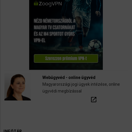
Webügyvéd - online ügyvéd
Magyarországi jogi ügyek intézése, online
ügyvédi megbízással
open_in_new
INFÓTÁR