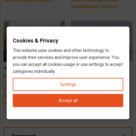
Német nyugdíj kalkulátor
JAEG: 6450€ lesz a havi
jövedelmhatár 2026-tól
Cookies & Privacy
This website uses cookies and other technology to
provide their services and improve user experience. You
you can accept all cookies usage or use settings to accept
8 September 2025
30 August 2025
INFÓK
INFÓK
categories individually.
Mi a
Nem luxus a jogvédelem
Jahresarbeitsentgeltgrenze
Németországban
Settings
és a
Beitragsbemessungsgrenze
Accept all
jelentése Németországban?
Kommentek