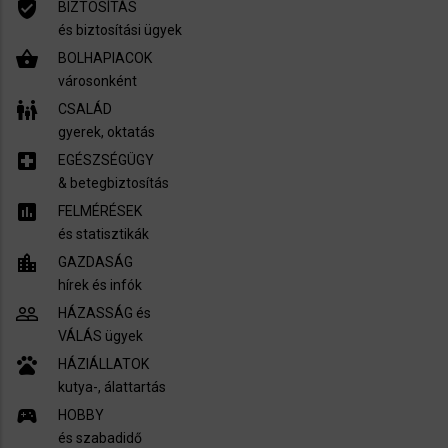
verified_user
BIZTOSÍTÁS
és biztosítási ügyek
shopping_basket
BOLHAPIACOK
városonként
family_restroom
CSALÁD
gyerek, oktatás
local_hospital
EGÉSZSÉGÜGY
​& betegbiztosítás
assessment
FELMÉRÉSEK
és statisztikák
location_city
GAZDASÁG
hírek és infók
people_outline
HÁZASSÁG és
VÁLÁS ügyek
pets
HÁZIÁLLATOK
kutya-, álattartás
sports_esports
HOBBY
és szabadidő