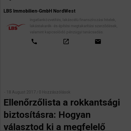
LBS Immobilien-GmbH NordWest
Ingatlanközvetítés, lakáscélú finanszírozási hitelek,
lakástakarék- és építési megtakarítási szerződések,
valamint kapcsolódó pénzügyi tanácsadás.
call
open_in_new
email
18 August 2017
0 Hozzászólások
/
Ellenőrzőlista a rokkantsági
biztosításra: Hogyan
választod ki a megfelelő