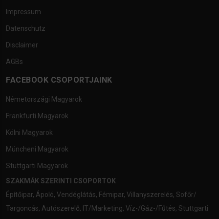
Impressum
Datenschutz
Disclaimer
AGBs
FACEBOOK CSOPORTJAINK
Németországi Magyarok
Frankfurti Magyarok
Kölni Magyarok
Müncheni Magyarok
Stuttgarti Magyarok
SZAKMÁK SZERINTI CSOPORTOK
Építőipar
,
Ápoló
,
Vendéglátás
,
Fémipar
,
Villanyszerelés
,
Sofőr/
Targoncás
,
Autószerelő
,
IT/Marketing
,
Víz-/Gáz-/Fűtés
,
Stuttgarti