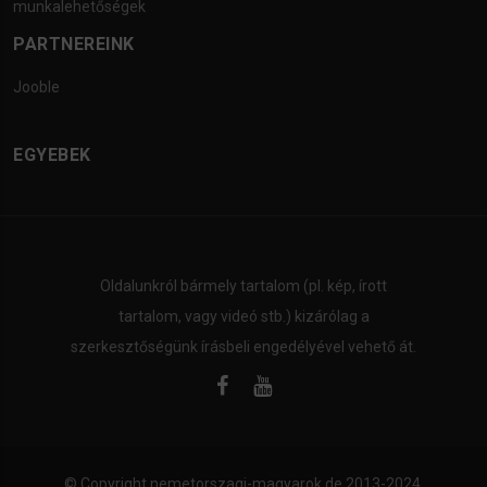
munkalehetőségek
PARTNEREINK
Jooble
EGYEBEK
Oldalunkról bármely tartalom (pl. kép, írott
tartalom, vagy videó stb.) kizárólag a
szerkesztőségünk írásbeli engedélyével vehető át.
© Copyright
nemetorszagi-magyarok.de
2013-2024.