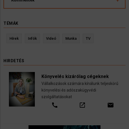
TÉMÁK
Hírek
Infók
Videó
Munka
TV
HIRDETÉS
Könyvelés kizárólag cégeknek
Vállalkozások számára kínálunk teljeskörű
könyvelési és adószakügyvédi
szolgáltatásokat
call
open_in_new
email