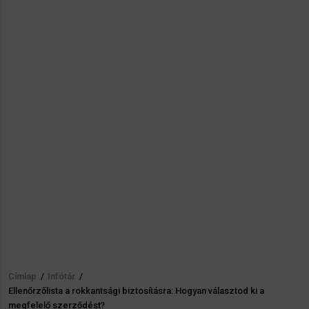
Címlap
/
Infótár
/
Morzsa
Ellenőrzőlista a rokkantsági biztosításra: Hogyan választod ki a
megfelelő szerződést?