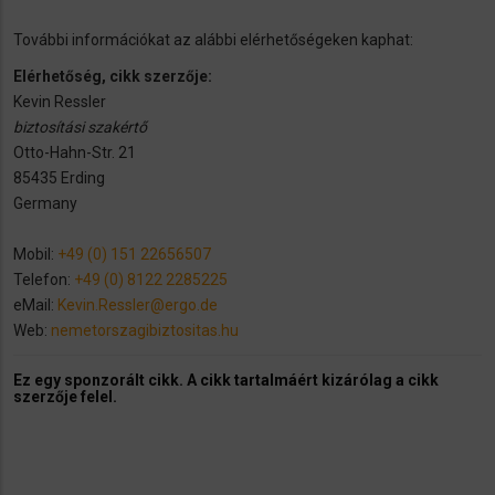
További információkat az alábbi elérhetőségeken kaphat:
Elérhetőség, cikk szerzője:
Kevin Ressler
biztosítási szakértő
Otto-Hahn-Str. 21
85435 Erding
Germany
Mobil:
+49 (0) 151 22656507
Telefon:
+49 (0) 8122 2285225
eMail:
Kevin.Ressler@ergo.de
Web:
nemetorszagibiztositas.hu
Ez egy sponzorált cikk. A cikk tartalmáért kizárólag a cikk
szerzője felel.