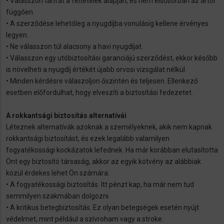
•
Válasszon tarifát a feltételek alapján, és nem elsősorban az ártól
függően.
•
A szerződése lehetőleg a nyugdíjba vonulásig kellene érvényes
legyen.
•
Ne válasszon túl alacsony a havi nyugdíjat.
•
Válasszon egy utóbiztosítási garanciájú szerződést, ekkor később
is növelheti a nyugdíj értékét újabb orvosi vizsgálat nélkül.
•
Minden kérdésre válaszoljon őszintén és teljesen. Ellenkező
esetben előfordulhat, hogy elveszíti a biztosítási fedezetet.
A rokkantsági biztosítás alternatívái
Léteznek alternatívák azoknak a személyeknek, akik nem kapnak
rokkantsági biztosítást, és ezek legalább valamilyen
fogyatékossági kockázatok lefednek. Ha már korábban elutasította
Önt egy biztosító társaság, akkor az egyik kötvény az alábbiak
közül érdekes lehet Ön számára:
• A fogyatékossági biztosítás. Itt pénzt kap, ha már nem tud
semmilyen szakmában dolgozni.
• A kritikus betegbiztosítás. Ez olyan betegségek esetén nyújt
védelmet, mint például a szívroham vagy a stroke.