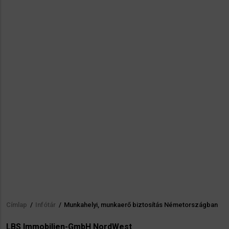
Címlap
/
Infótár
/
Munkahelyi, munkaerő biztosítás Németországban
Morzsa
LBS Immobilien-GmbH NordWest