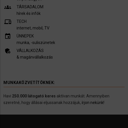
groups
TÁRSADALOM
hírek és infók
devices
TECH
internet, mobil, TV​
insert_invitation
ÜNNEPEK
munka, -suliszünetek
admin_panel_settings
VÁLLALKOZÁS
& magánvállalkozás
MUNKAKÖZVETÍTÖKNEK:
Havi
250.000 látogató keres
aktívan munkát. Amennyiben
szeretné, hogy állásai eljussanak hozzájuk,
írjon nekünk!