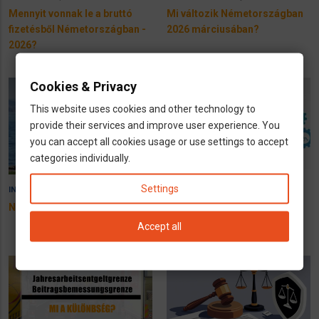
Mennyit vonnak le a bruttó
Mi változik Németországban
fizetésből Németországban -
2026 márciusában?
2026?
Cookies & Privacy
This website uses cookies and other technology to
provide their services and improve user experience. You
you can accept all cookies usage or use settings to accept
categories individually.
Settings
7 December 2025
8 September 2025
INFÓK
INFÓK
Német nyugdíj kalkulátor
JAEG: 6450€ lesz a havi
jövedelmhatár 2026-tól
Accept all