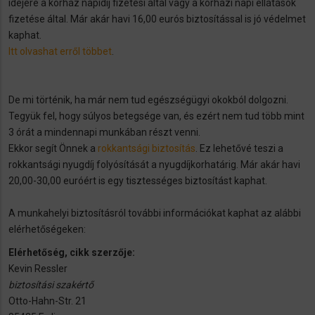
idejére a kórház napidíj fizetési által vagy a kórházi napi ellátások
fizetése által. Már akár havi 16,00 eurós biztosítással is jó védelmet
kaphat.
Itt olvashat erről többet
.
De mi történik, ha már nem tud egészségügyi okokból dolgozni.
Tegyük fel, hogy súlyos betegsége van, és ezért nem tud több mint
3 órát a mindennapi munkában részt venni.
Ekkor segít Önnek a
rokkantsági biztosítás
. Ez lehetővé teszi a
rokkantsági nyugdíj folyósítását a nyugdíjkorhatárig. Már akár havi
20,00-30,00 euróért is egy tisztességes biztosítást kaphat.
A munkahelyi biztosításról további információkat kaphat az alábbi
elérhetőségeken:
Elérhetőség, cikk szerzője:
Kevin Ressler
biztosítási szakértő
Otto-Hahn-Str. 21