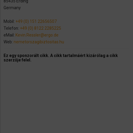
85435 Erding
Germany
Mobil:
+49 (0) 151 22656507
Telefon:
+49 (0) 8122 2285225
eMail:
Kevin.Ressler@ergo.de
Web:
nemetorszagibiztositas.hu
Ez egy sponzorált cikk. A cikk tartalmáért kizárólag a cikk
szerzője felel.