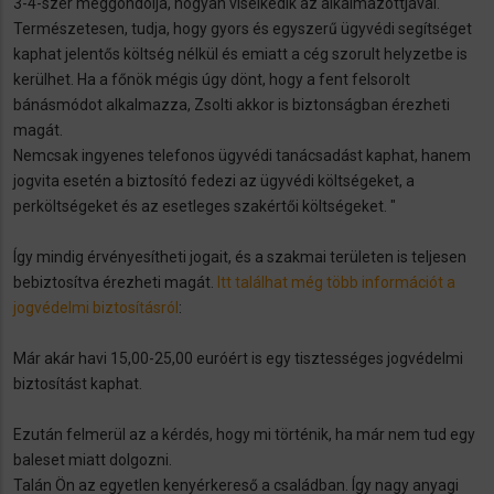
3-4-szer meggondolja, hogyan viselkedik az alkalmazottjával.
Természetesen, tudja, hogy gyors és egyszerű ügyvédi segítséget
kaphat jelentős költség nélkül és emiatt a cég szorult helyzetbe is
kerülhet. Ha a főnök mégis úgy dönt, hogy a fent felsorolt
bánásmódot alkalmazza, Zsolti akkor is biztonságban érezheti
magát.
Nemcsak ingyenes telefonos ügyvédi tanácsadást kaphat, hanem
jogvita esetén a biztosító fedezi az ügyvédi költségeket, a
perköltségeket és az esetleges szakértői költségeket. "
Így mindig érvényesítheti jogait, és a szakmai területen is teljesen
bebiztosítva érezheti magát.
Itt találhat még több információt a
jogvédelmi biztosításról
:
Már akár havi 15,00-25,00 euróért is egy tisztességes jogvédelmi
biztosítást kaphat.
Ezután felmerül az a kérdés, hogy mi történik, ha már nem tud egy
baleset miatt dolgozni.
Talán Ön az egyetlen kenyérkereső a családban. Így nagy anyagi