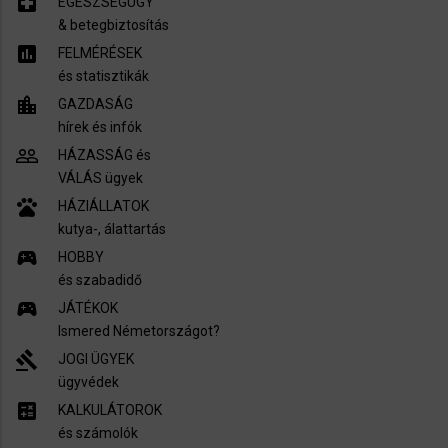
local_hospital
EGÉSZSÉGÜGY
​& betegbiztosítás
assessment
FELMÉRÉSEK
és statisztikák
location_city
GAZDASÁG
hírek és infók
people_outline
HÁZASSÁG és
VÁLÁS ügyek
pets
HÁZIÁLLATOK
kutya-, álattartás
sports_esports
HOBBY
és szabadidő
sports_esports
JÁTÉKOK
Ismered Németországot?
gavel
JOGI ÜGYEK
ügyvédek
calculate
KALKULÁTOROK
és számolók