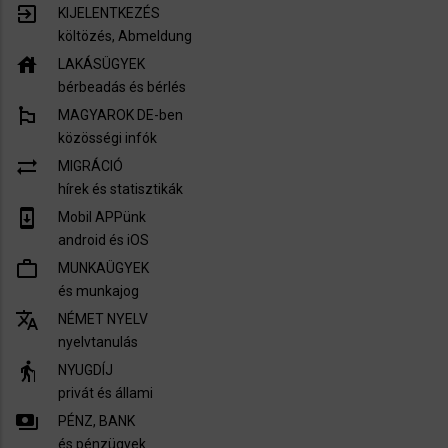
exit_to_app
KIJELENTKEZÉS
költözés, Abmeldung
house
LAKÁSÜGYEK
bérbeadás és bérlés
emoji_flags
MAGYAROK DE-ben
közösségi infók
sync_alt
MIGRÁCIÓ
hírek és statisztikák
system_update
Mobil APPünk
android és iOS
work_outline
MUNKAÜGYEK
és munkajog
translate
NÉMET NYELV
nyelvtanulás
elderly
NYUGDÍJ
privát és állami
payments
PÉNZ, BANK
és pénzügyek