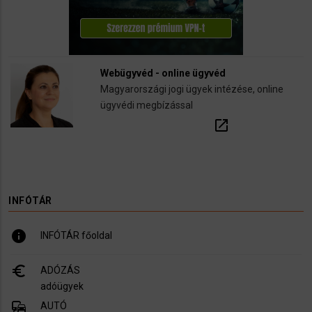
Webügyvéd - online ügyvéd
Magyarországi jogi ügyek intézése, online
ügyvédi megbízással
open_in_new
INFÓTÁR
info
INFÓTÁR főoldal
euro_symbol
ADÓZÁS
adóügyek
commute
AUTÓ