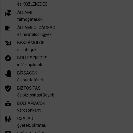
és KÖZLEKEDÉS
volunteer_activism
ÁLLAMI
támogatások
menu_book
ÁLLAMPOLGÁRSÁG
és hivatalos ügyek
history_edu
BESZÁMOLÓK
és interjúk
explore
BEILLESZKEDÉS
infók újaknak
pan_tool
BÍRSÁGOK
és büntetések
verified_user
BIZTOSÍTÁS
és biztosítási ügyek
shopping_basket
BOLHAPIACOK
városonként
family_restroom
CSALÁD
gyerek, oktatás