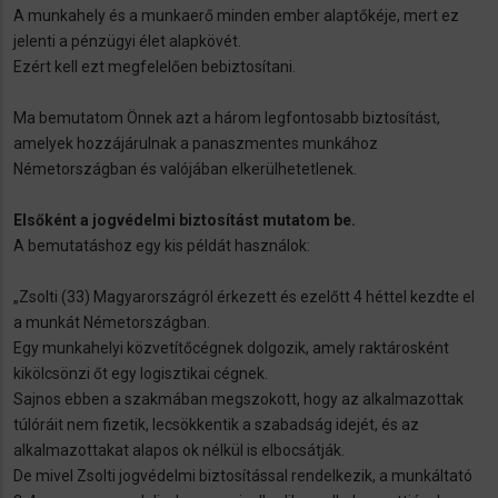
A munkahely és a munkaerő minden ember alaptőkéje, mert ez
jelenti a pénzügyi élet alapkövét.
Ezért kell ezt megfelelően bebiztosítani.
Ma bemutatom Önnek azt a három legfontosabb biztosítást,
amelyek hozzájárulnak a panaszmentes munkához
Németországban és valójában elkerülhetetlenek.
Elsőként a jogvédelmi biztosítást mutatom be.
A bemutatáshoz egy kis példát használok:
„Zsolti (33) Magyarországról érkezett és ezelőtt 4 héttel kezdte el
a munkát Németországban.
Egy munkahelyi közvetítőcégnek dolgozik, amely raktárosként
kikölcsönzi őt egy logisztikai cégnek.
Sajnos ebben a szakmában megszokott, hogy az alkalmazottak
túlóráit nem fizetik, lecsökkentik a szabadság idejét, és az
alkalmazottakat alapos ok nélkül is elbocsátják.
De mivel Zsolti jogvédelmi biztosítással rendelkezik, a munkáltató