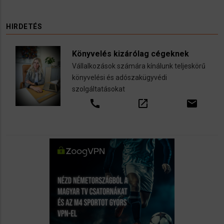
HIRDETÉS
Könyvelés kizárólag cégeknek
Vállalkozások számára kínálunk teljeskörű
könyvelési és adószakügyvédi
szolgáltatásokat
call
open_in_new
email