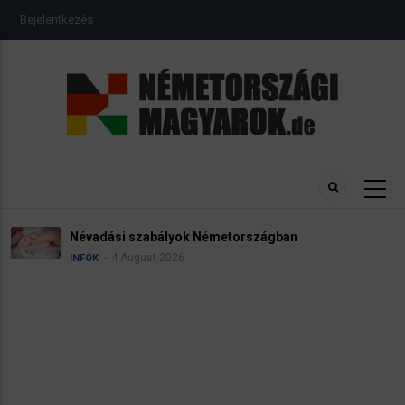
Ugrás
USER
Bejelentkezés
a
ACCOUNT
MENU
tartalomra
Névadási szabályok Németországban
4 August 2026
INFÓK