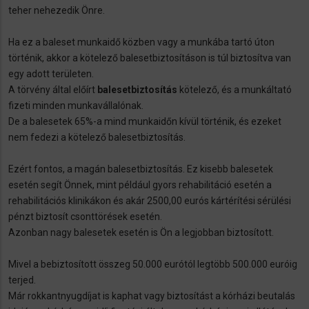
teher nehezedik Önre.
Ha ez a baleset munkaidő közben vagy a munkába tartó úton
történik, akkor a kötelező balesetbiztosításon is túl biztosítva van
egy adott területen.
A törvény által előírt
balesetbiztosítás
kötelező, és a munkáltató
fizeti minden munkavállalónak.
De a balesetek 65%-a mind munkaidőn kívül történik, és ezeket
nem fedezi a kötelező balesetbiztosítás.
Ezért fontos, a magán balesetbiztosítás. Ez kisebb balesetek
esetén segít Önnek, mint például gyors rehabilitáció esetén a
rehabilitációs klinikákon és akár 2500,00 eurós kártérítési sérülési
pénzt biztosít csonttörések esetén.
Azonban nagy balesetek esetén is Ön a legjobban biztosított.
Mivel a bebiztosított összeg 50.000 eurótól legtöbb 500.000 euróig
terjed.
Már rokkantnyugdíjat is kaphat vagy biztosítást a kórházi beutalás