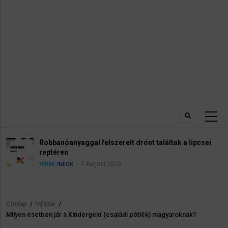
Robbanóanyaggal felszerelt drónt találtak a lipcsei
reptéren
5 August 2026
HÍREK
INFÓK
Címlap
/
Infótár
/
Morzsa
Milyen esetben jár a Kindergeld (családi pótlék) magyaroknak?