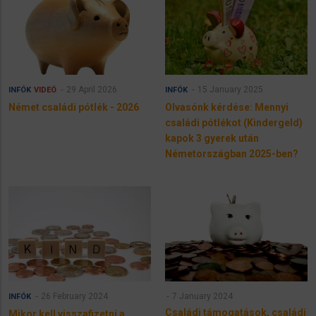
29 April 2026
15 January 2025
INFÓK
VIDEÓ
INFÓK
Német családi pótlék - 2026
Olvasónk kérdése: Mennyi
családi pótlékot (Kindergeld)
kapok 3 gyerek után
Németországban 2025-ben?
26 February 2024
7 January 2024
INFÓK
Családi támogatások, családi
Mikor kell visszafizetni a