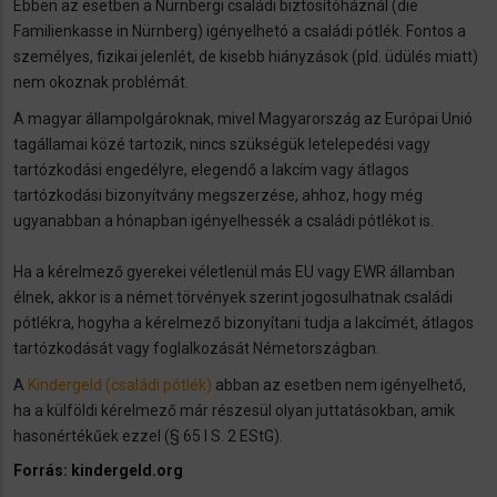
Ebben az esetben a Nürnbergi családi biztosítóháznál (die
Familienkasse in Nürnberg) igényelhetó a családi pótlék. Fontos a
személyes, fizikai jelenlét, de kisebb hiányzások (pld. üdülés miatt)
nem okoznak problémát.
A magyar állampolgároknak, mivel Magyarország az Európai Unió
tagállamai közé tartozik, nincs szükségük letelepedési vagy
tartózkodási engedélyre, elegendő a lakcím vagy átlagos
tartózkodási bizonyítvány megszerzése, ahhoz, hogy még
ugyanabban a hónapban igényelhessék a családi pótlékot is.
Ha a kérelmező gyerekei véletlenül más EU vagy EWR államban
élnek, akkor is a német törvények szerint jogosulhatnak családi
pótlékra, hogyha a kérelmező bizonyítani tudja a lakcímét, átlagos
tartózkodását vagy foglalkozását Németországban.
A
Kindergeld (családi pótlék)
abban az esetben nem igényelhető,
ha a külföldi kérelmező már részesül olyan juttatásokban, amik
hasonértékűek ezzel (§ 65 I S. 2 EStG).
Forrás: kindergeld.org