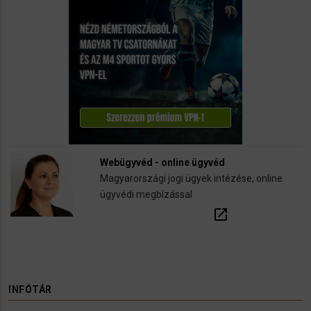
Webügyvéd - online ügyvéd
Magyarországi jogi ügyek intézése, online
ügyvédi megbízással
open_in_new
INFÓTÁR