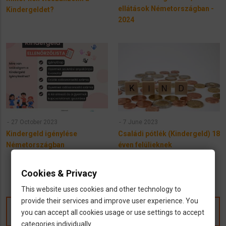
ellátások Németországban -
Kindergeldet?
2024
27 October 2023
7 June 2023
Kindergeld igénylése
Családi pótlék (Kindergeld) 18
Németországban
éven felülieknek
Németországban
Cookies & Privacy
This website uses cookies and other technology to
provide their services and improve user experience. You
Kommentek
you can accept all cookies usage or use settings to accept
categories individually.