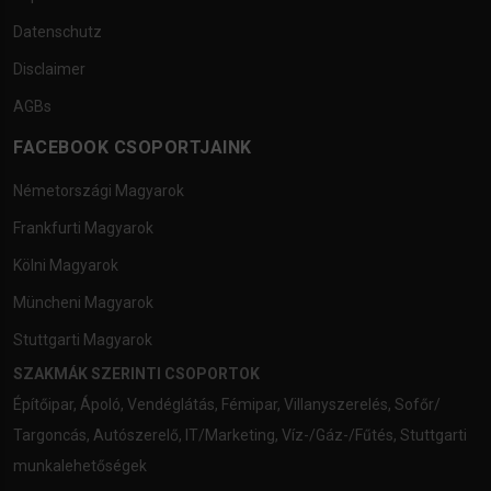
Datenschutz
Disclaimer
AGBs
FACEBOOK CSOPORTJAINK
Németországi Magyarok
Frankfurti Magyarok
Kölni Magyarok
Müncheni Magyarok
Stuttgarti Magyarok
SZAKMÁK SZERINTI CSOPORTOK
Építőipar
,
Ápoló
,
Vendéglátás
,
Fémipar
,
Villanyszerelés
,
Sofőr/
Targoncás
,
Autószerelő
,
IT/Marketing
,
Víz-/Gáz-/Fűtés
,
Stuttgarti
munkalehetőségek