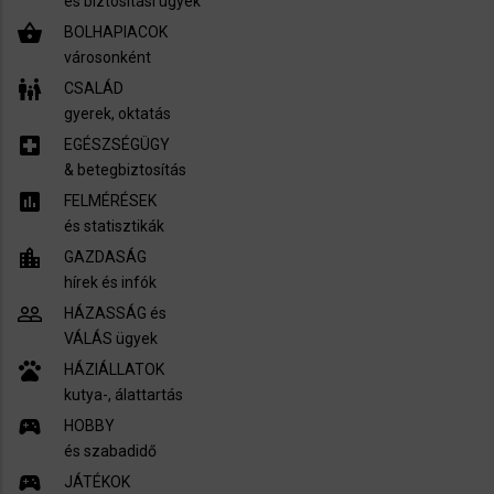
és biztosítási ügyek
shopping_basket
BOLHAPIACOK
városonként
family_restroom
CSALÁD
gyerek, oktatás
local_hospital
EGÉSZSÉGÜGY
​& betegbiztosítás
assessment
FELMÉRÉSEK
és statisztikák
location_city
GAZDASÁG
hírek és infók
people_outline
HÁZASSÁG és
VÁLÁS ügyek
pets
HÁZIÁLLATOK
kutya-, álattartás
sports_esports
HOBBY
és szabadidő
sports_esports
JÁTÉKOK