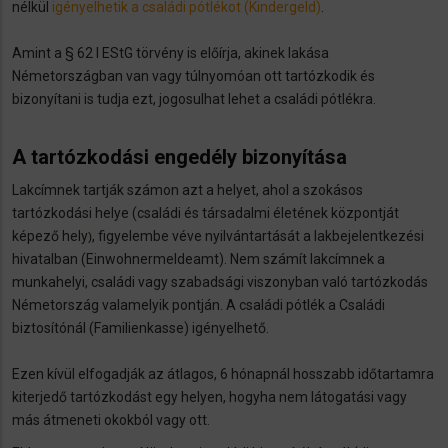
nélkül
igényelhetik a családi pótlékot (Kindergeld)
.
Amint a § 62 I EStG törvény is előírja, akinek lakása
Németországban van vagy túlnyomóan ott tartózkodik és
bizonyítani is tudja ezt, jogosulhat lehet a családi pótlékra.
A tartózkodási engedély bizonyítása
Lakcímnek tartják számon azt a helyet, ahol a szokásos
tartózkodási helye (családi és társadalmi életének központját
képező hely
, figyelembe véve nyilvántartását a lakbejelentkezési
)
hivatalban (Einwohnermeldeamt). Nem számít lakcímnek a
munkahelyi, családi vagy szabadsági viszonyban való tartózkodás
Németország valamelyik pontján. A családi pótlék a Családi
biztosítónál (Familienkasse) igényelhető.
Ezen kívül elfogadják az átlagos, 6 hónapnál hosszabb időtartamra
kiterjedő tartózkodást egy helyen, hogyha nem látogatási vagy
más átmeneti okokból vagy ott.