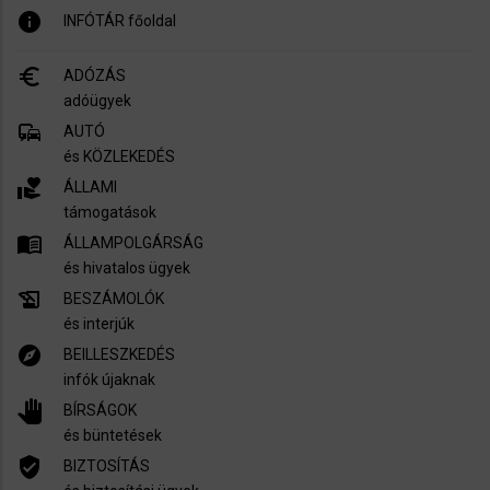
info
INFÓTÁR főoldal
euro_symbol
ADÓZÁS
adóügyek
commute
AUTÓ
és KÖZLEKEDÉS
volunteer_activism
ÁLLAMI
támogatások
menu_book
ÁLLAMPOLGÁRSÁG
és hivatalos ügyek
history_edu
BESZÁMOLÓK
és interjúk
explore
BEILLESZKEDÉS
infók újaknak
pan_tool
BÍRSÁGOK
és büntetések
verified_user
BIZTOSÍTÁS