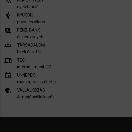
translate
nyelvtanulás
elderly
NYUGDÍJ
privát és állami
payments
PÉNZ, BANK
és pénzügyek
groups
TÁRSADALOM
hírek és infók
devices
TECH
internet, mobil, TV​
insert_invitation
ÜNNEPEK
munka, -suliszünetek
admin_panel_settings
VÁLLALKOZÁS
& magánvállalkozás