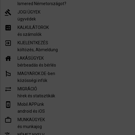
Ismered Németországot?
gavel
JOGI ÜGYEK
ügyvédek
calculate
KALKULÁTOROK
és számolók
exit_to_app
KIJELENTKEZÉS
költözés, Abmeldung
house
LAKÁSÜGYEK
bérbeadás és bérlés
emoji_flags
MAGYAROK DE-ben
közösségi infók
sync_alt
MIGRÁCIÓ
hírek és statisztikák
system_update
Mobil APPünk
android és iOS
work_outline
MUNKAÜGYEK
és munkajog
NÉMET NYELV