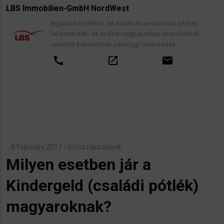
LBS Immobilien-GmbH NordWest
Ingatlanközvetítés, lakáscélú finanszírozási hitelek,
lakástakarék- és építési megtakarítási szerződések,
valamint kapcsolódó pénzügyi tanácsadás.
call
open_in_new
email
8 February 2017
0 Hozzászólások
/
Milyen esetben jár a
Kindergeld (családi pótlék)
magyaroknak?