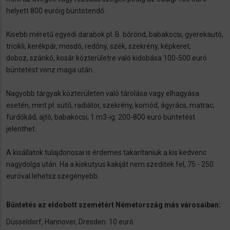
helyett 800 euróig büntetendő.
Kisebb méretű egyedi darabok pl. B. bőrönd, babakocsi, gyerekautó,
tricikli, kerékpár, mosdó, redőny, szék, szekrény, képkeret,
doboz, szánkó, kosár közterületre való kidobása 100-500 euró
büntetést vonz maga után.
Nagyobb tárgyak közterületen való tárolása vagy elhagyása
esetén, mint pl. sütő, radiátor, szekrény, komód, ágyrács, matrac,
fürdőkád, ajtó, babakocsi, 1 m3-ig: 200-800 euró büntetést
jelenthet.
A kisállatok tulajdonosai is érdemes takarítaniuk a kis kedvenc
nagydolga után. Ha a kiskutyus kakiját nem szeditek fel, 75 - 250
euróval lehetsz szegényebb.
Büntetés az eldobott szemétért Németország más városaiban:
Düsseldorf, Hannover, Dresden: 10 euró