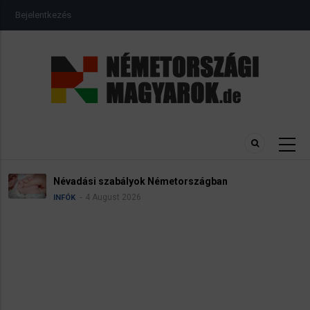
Ugrás
USER
Bejelentkezés
a
ACCOUNT
MENU
tartalomra
Névadási szabályok Németországban
4 August 2026
INFÓK