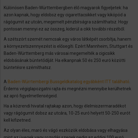
Különösen Baden-Württembergben élő magyarok figyeljetek: ha
azon kapnak, hogy eldobsz egy cigarettacsikket vagy kiköpöd a
rágógumit az utcán, megemelt pénzbírságra számíthatsz. Hogy
pontosan mennyi ez az összeg, kiderül a cikk további részéből.
A szétszórt szemét nemcsak egy város látképét csorbítja, hanem
a környezetszennyezést is elősegíti. Ezért Mannheim, Stuttgart és
Baden-Württemberg más városai megemelték a cigicsikk
eldobásának büntetődíját. Ha elkanpnak 50 és 250 euró közötti
büntetésre szémíthatsz.
A
Baden-Würrtembergi Bussgeldkatalog egyábként ITT található
.
Érdems végiglapozgatni rajta és megnézni mennyibe kerülhetnek
az apró figyelmetlenségeid.
Ha a közrendi hivatal rajtakap azon, hogy élelmiszermaradékot
vagy rágógumit dobsz az utcára, 10-25 euró helyett 50-250 eurót
kell kifizetned.
Az olyan éles, maró és vágó eszközök eldobása vagy elhagyása
mint az üvegek vagy rozsdás szegek pedig az eddigi 100 euró