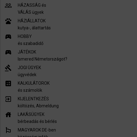
people_outline
HÁZASSÁG és
VÁLÁS ügyek
pets
HÁZIÁLLATOK
kutya-, álattartás
sports_esports
HOBBY
és szabadidő
sports_esports
JÁTÉKOK
Ismered Németországot?
gavel
JOGI ÜGYEK
ügyvédek
calculate
KALKULÁTOROK
és számolók
exit_to_app
KIJELENTKEZÉS
költözés, Abmeldung
house
LAKÁSÜGYEK
bérbeadás és bérlés
emoji_flags
MAGYAROK DE-ben