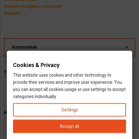
Németországban a használt
étolajat?
Kommentek
Cookies & Privacy
TÉMÁK
This website uses cookies and other technology to
provide their services and improve user experience. You
Hírek
Infók
Videó
Munka
TV
you can accept all cookies usage or use settings to accept
categories individually.
Settings
HIRDETÉS
Accept all
Könyvelés kizárólag cégeknek
Vállalkozások számára kínálunk teljeskörű