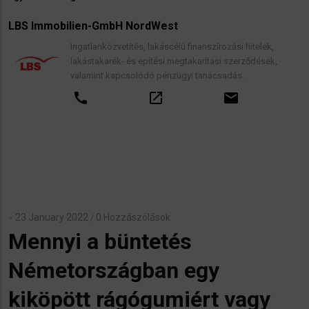
LBS Immobilien-GmbH NordWest
Ingatlanközvetítés, lakáscélú finanszírozási hitelek,
lakástakarék- és építési megtakarítási szerződések,
valamint kapcsolódó pénzügyi tanácsadás.
call
open_in_new
email
23 January 2022
0 Hozzászólások
/
Mennyi a büntetés
Németországban egy
kiköpött rágógumiért vagy