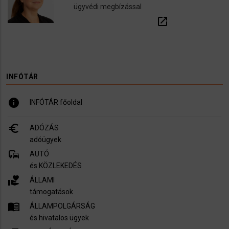
ügyvédi megbízással
open_in_new
INFÓTÁR
info
INFÓTÁR főoldal
euro_symbol
ADÓZÁS
adóügyek
commute
AUTÓ
és KÖZLEKEDÉS
volunteer_activism
ÁLLAMI
támogatások
menu_book
ÁLLAMPOLGÁRSÁG
és hivatalos ügyek