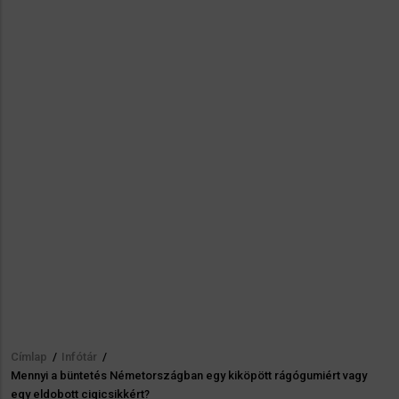
Címlap
/
Infótár
/
Morzsa
Mennyi a büntetés Németországban egy kiköpött rágógumiért vagy
egy eldobott cigicsikkért?