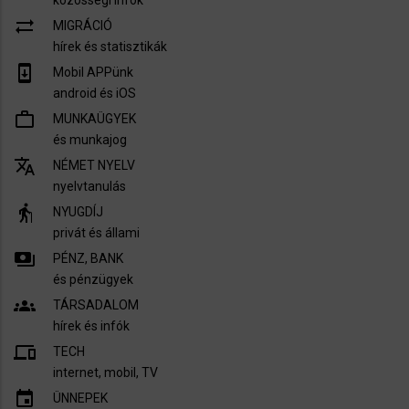
közösségi infók
sync_alt
MIGRÁCIÓ
hírek és statisztikák
system_update
Mobil APPünk
android és iOS
work_outline
MUNKAÜGYEK
és munkajog
translate
NÉMET NYELV
nyelvtanulás
elderly
NYUGDÍJ
privát és állami
payments
PÉNZ, BANK
és pénzügyek
groups
TÁRSADALOM
hírek és infók
devices
TECH
internet, mobil, TV​
insert_invitation
ÜNNEPEK