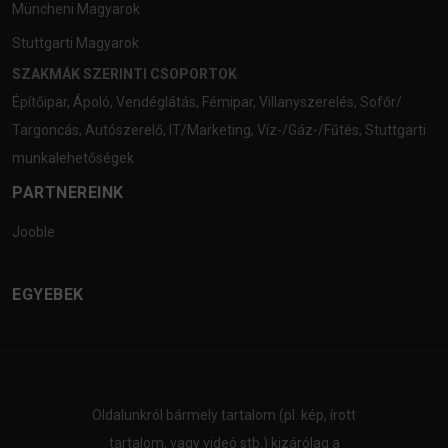
Müncheni Magyarok
Stuttgarti Magyarok
SZAKMÁK SZERINTI CSOPORTOK
Építőipar
,
Ápoló
,
Vendéglátás
,
Fémipar
,
Villanyszerelés
,
Sofőr/
Targoncás
,
Autószerelő
,
IT/Marketing
,
Víz-/Gáz-/Fűtés
,
Stuttgarti
munkalehetőségek
PARTNEREINK
Jooble
EGYEBEK
Oldalunkról bármely tartalom (pl. kép, írott
tartalom, vagy videó stb.) kizárólag a