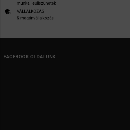
munka, -suliszünetek
admin_panel_settings
VÁLLALKOZÁS
& magánvállalkozás
FACEBOOK OLDALUNK