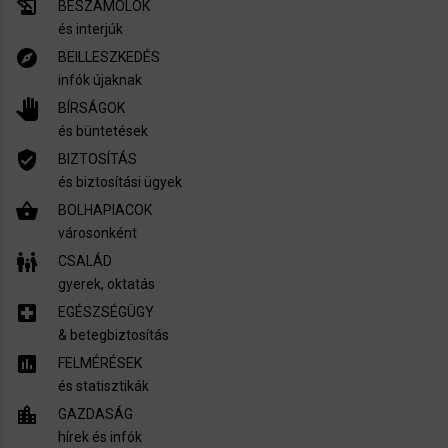
history_edu
BESZÁMOLÓK
és interjúk
explore
BEILLESZKEDÉS
infók újaknak
pan_tool
BÍRSÁGOK
és büntetések
verified_user
BIZTOSÍTÁS
és biztosítási ügyek
shopping_basket
BOLHAPIACOK
városonként
family_restroom
CSALÁD
gyerek, oktatás
local_hospital
EGÉSZSÉGÜGY
​& betegbiztosítás
assessment
FELMÉRÉSEK
és statisztikák
location_city
GAZDASÁG
hírek és infók