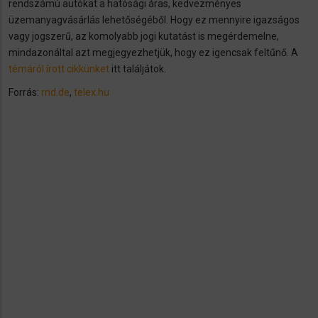
rendszámú autókat a hatósági áras, kedvezményes
üzemanyagvásárlás lehetőségéből. Hogy ez mennyire igazságos
vagy jogszerű, az komolyabb jogi kutatást is megérdemelne,
mindazonáltal azt megjegyezhetjük, hogy ez igencsak feltűnő. A
témáról írott cikkünket
itt találjátok.
Forrás:
rnd.de
,
telex.hu