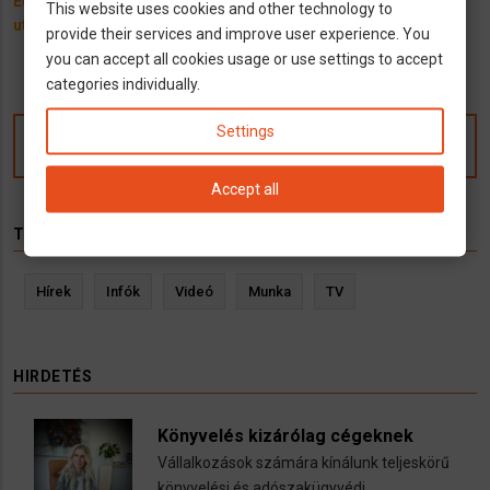
Eurowings: Faképnél hagyta
A német útlevél világelső. És
This website uses cookies and other technology to
utasait a fapados egyik gépe
hol áll a magyar?
provide their services and improve user experience. You
you can accept all cookies usage or use settings to accept
categories individually.
Settings
Kommentek
Accept all
TÉMÁK
Hírek
Infók
Videó
Munka
TV
HIRDETÉS
Könyvelés kizárólag cégeknek
Vállalkozások számára kínálunk teljeskörű
könyvelési és adószakügyvédi