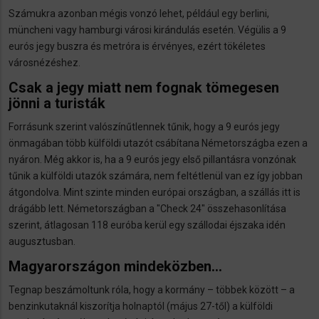
Számukra azonban mégis vonzó lehet, például egy berlini,
müncheni vagy hamburgi városi kirándulás esetén. Végülis a 9
eurós jegy buszra és metróra is érvényes, ezért tökéletes
városnézéshez.
Csak a jegy miatt nem fognak tömegesen
jönni a turisták
Forrásunk szerint valószínűtlennek tűnik, hogy a 9 eurós jegy
önmagában több külföldi utazót csábítana Németországba ezen a
nyáron. Még akkor is, ha a 9 eurós jegy első pillantásra vonzónak
tűnik a külföldi utazók számára, nem feltétlenül van ez így jobban
átgondolva. Mint szinte minden európai országban, a szállás itt is
drágább lett. Németországban a "Check 24" összehasonlítása
szerint, átlagosan 118 euróba kerül egy szállodai éjszaka idén
augusztusban.
Magyarországon mindeközben...
Tegnap beszámoltunk róla, hogy a kormány – többek között – a
benzinkutaknál kiszorítja holnaptól (május 27-től) a külföldi