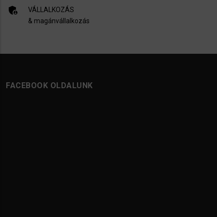
admin_panel_settings
VÁLLALKOZÁS
& magánvállalkozás
FACEBOOK OLDALUNK