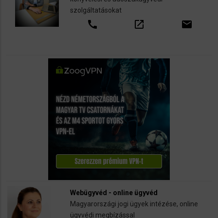
szolgáltatásokat
call
open_in_new
email
Webügyvéd - online ügyvéd
Magyarországi jogi ügyek intézése, online
ügyvédi megbízással