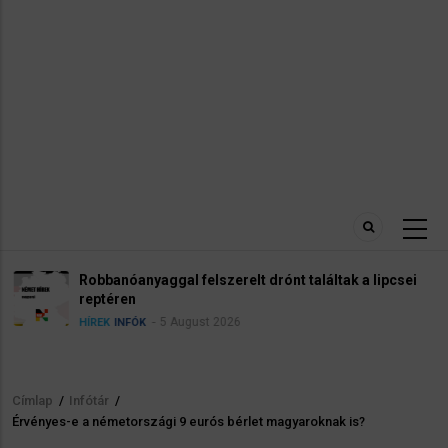
Robbanóanyaggal felszerelt drónt találtak a lipcsei
reptéren
5 August 2026
HÍREK
INFÓK
Címlap
/
Infótár
/
Morzsa
Érvényes-e a németországi 9 eurós bérlet magyaroknak is?