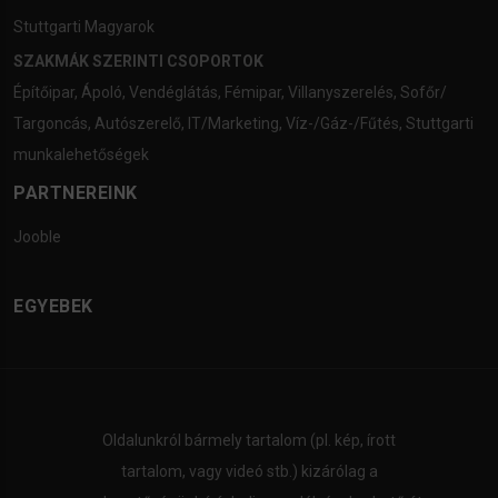
Stuttgarti Magyarok
SZAKMÁK SZERINTI CSOPORTOK
Építőipar
,
Ápoló
,
Vendéglátás
,
Fémipar
,
Villanyszerelés
,
Sofőr/
Targoncás
,
Autószerelő
,
IT/Marketing
,
Víz-/Gáz-/Fűtés
,
Stuttgarti
munkalehetőségek
PARTNEREINK
Jooble
EGYEBEK
Oldalunkról bármely tartalom (pl. kép, írott
tartalom, vagy videó stb.) kizárólag a