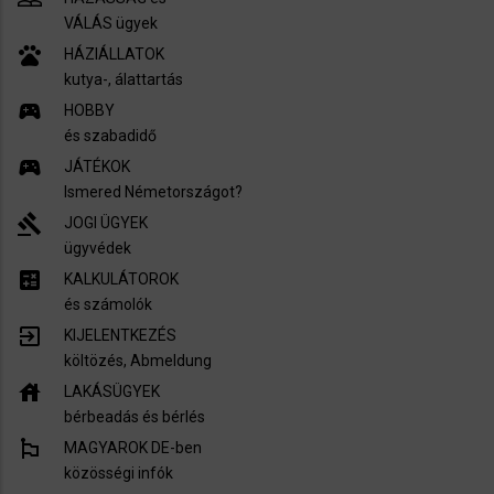
VÁLÁS ügyek
pets
HÁZIÁLLATOK
kutya-, álattartás
sports_esports
HOBBY
és szabadidő
sports_esports
JÁTÉKOK
Ismered Németországot?
gavel
JOGI ÜGYEK
ügyvédek
calculate
KALKULÁTOROK
és számolók
exit_to_app
KIJELENTKEZÉS
költözés, Abmeldung
house
LAKÁSÜGYEK
bérbeadás és bérlés
emoji_flags
MAGYAROK DE-ben
közösségi infók