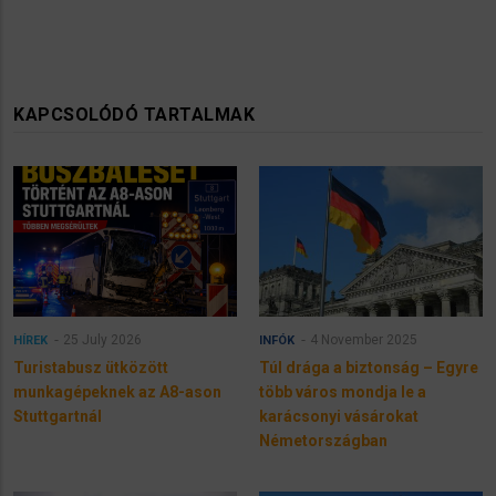
KAPCSOLÓDÓ TARTALMAK
25 July 2026
4 November 2025
HÍREK
INFÓK
Turistabusz ütközött
Túl drága a biztonság – Egyre
munkagépeknek az A8-ason
több város mondja le a
Stuttgartnál
karácsonyi vásárokat
Németországban