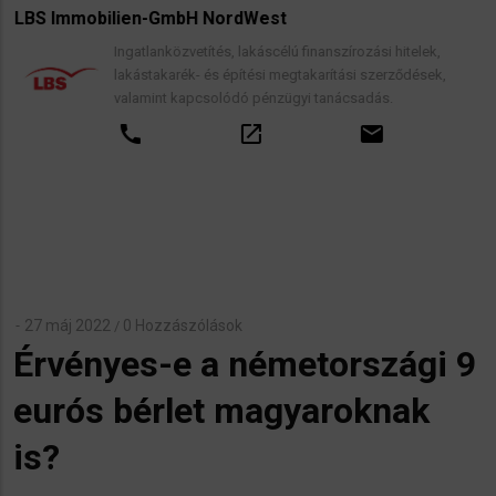
LBS Immobilien-GmbH NordWest
Ingatlanközvetítés, lakáscélú finanszírozási hitelek,
lakástakarék- és építési megtakarítási szerződések,
valamint kapcsolódó pénzügyi tanácsadás.
call
open_in_new
email
27 máj 2022
0 Hozzászólások
/
Érvényes-e a németországi 9
eurós bérlet magyaroknak
is?