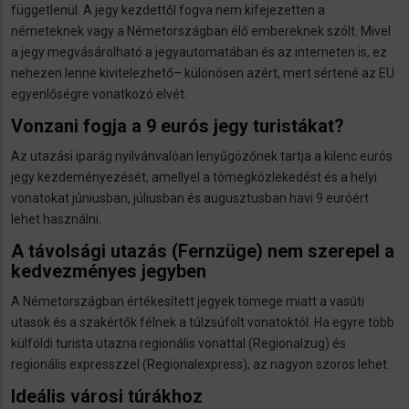
függetlenül. A jegy kezdettől fogva nem kifejezetten a
németeknek vagy a Németországban élő embereknek szólt. Mivel
a jegy megvásárolható a jegyautomatában és az interneten is, ez
nehezen lenne kivitelezhető– különösen azért, mert sértené az EU
egyenlőségre vonatkozó elvét.
Vonzani fogja a 9 eurós jegy turistákat?
Az utazási iparág nyilvánvalóan lenyűgözőnek tartja a kilenc eurós
jegy kezdeményezését, amellyel a tömegközlekedést és a helyi
vonatokat júniusban, júliusban és augusztusban havi 9 euróért
lehet használni.
A távolsági utazás (Fernzüge) nem szerepel a
kedvezményes jegyben
A Németországban értékesített jegyek tömege miatt a vasúti
utasok és a szakértők félnek a túlzsúfolt vonatoktól. Ha egyre több
külföldi turista utazna regionális vonattal (Regionalzug) és
regionális expresszzel (Regionalexpress), az nagyon szoros lehet.
Ideális városi túrákhoz