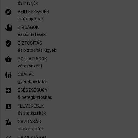
és interjúk
explore
BEILLESZKEDÉS
infók újaknak
pan_tool
BÍRSÁGOK
és büntetések
verified_user
BIZTOSÍTÁS
és biztosítási ügyek
shopping_basket
BOLHAPIACOK
városonként
family_restroom
CSALÁD
gyerek, oktatás
local_hospital
EGÉSZSÉGÜGY
​& betegbiztosítás
assessment
FELMÉRÉSEK
és statisztikák
location_city
GAZDASÁG
hírek és infók
people_outline
HÁZASSÁG és