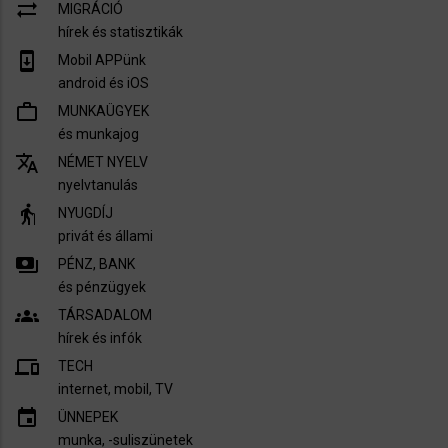
sync_alt
MIGRÁCIÓ
hírek és statisztikák
system_update
Mobil APPünk
android és iOS
work_outline
MUNKAÜGYEK
és munkajog
translate
NÉMET NYELV
nyelvtanulás
elderly
NYUGDÍJ
privát és állami
payments
PÉNZ, BANK
és pénzügyek
groups
TÁRSADALOM
hírek és infók
devices
TECH
internet, mobil, TV​
insert_invitation
ÜNNEPEK
munka, -suliszünetek