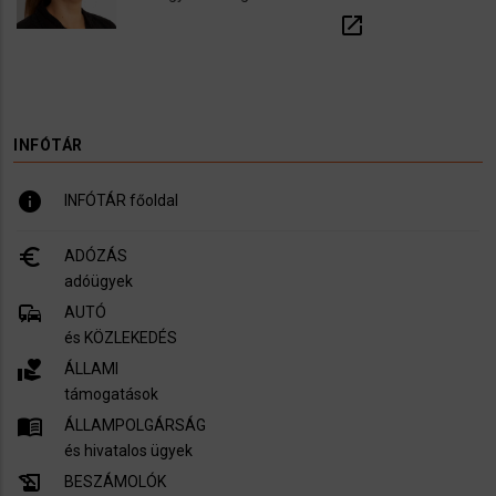
open_in_new
INFÓTÁR
info
INFÓTÁR főoldal
euro_symbol
ADÓZÁS
adóügyek
commute
AUTÓ
és KÖZLEKEDÉS
volunteer_activism
ÁLLAMI
támogatások
menu_book
ÁLLAMPOLGÁRSÁG
és hivatalos ügyek
history_edu
BESZÁMOLÓK