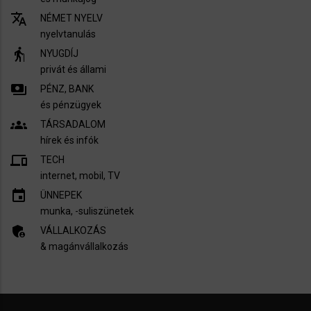
translate
NÉMET NYELV
nyelvtanulás
elderly
NYUGDÍJ
privát és állami
payments
PÉNZ, BANK
és pénzügyek
groups
TÁRSADALOM
hírek és infók
devices
TECH
internet, mobil, TV​
insert_invitation
ÜNNEPEK
munka, -suliszünetek
admin_panel_settings
VÁLLALKOZÁS
& magánvállalkozás