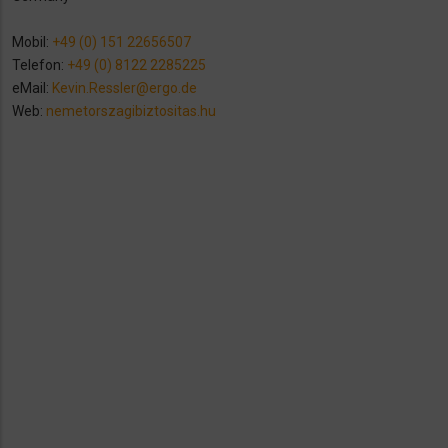
Mobil:
+49 (0) 151 22656507
Telefon:
+49 (0) 8122 2285225
eMail:
Kevin.Ressler@ergo.de
Web:
nemetorszagibiztositas.hu