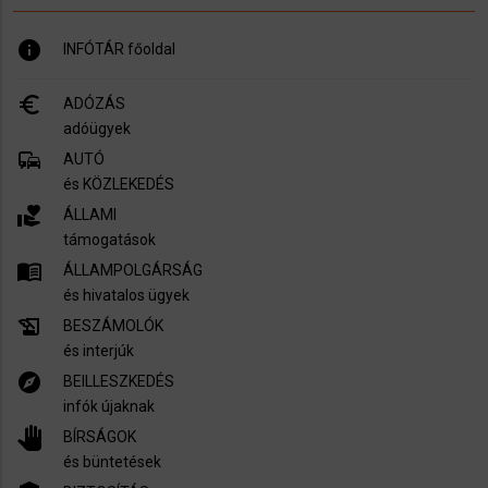
info
INFÓTÁR főoldal
euro_symbol
ADÓZÁS
adóügyek
commute
AUTÓ
és KÖZLEKEDÉS
volunteer_activism
ÁLLAMI
támogatások
menu_book
ÁLLAMPOLGÁRSÁG
és hivatalos ügyek
history_edu
BESZÁMOLÓK
és interjúk
explore
BEILLESZKEDÉS
infók újaknak
pan_tool
BÍRSÁGOK
és büntetések