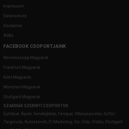
Impressum
Datenschutz
Disclaimer
AGBs
FACEBOOK CSOPORTJAINK
Németországi Magyarok
Frankfurti Magyarok
Kölni Magyarok
Müncheni Magyarok
Stuttgarti Magyarok
SZAKMÁK SZERINTI CSOPORTOK
Építőipar
,
Ápoló
,
Vendéglátás
,
Fémipar
,
Villanyszerelés
,
Sofőr/
Targoncás
,
Autószerelő
,
IT/Marketing
,
Víz-/Gáz-/Fűtés
,
Stuttgarti