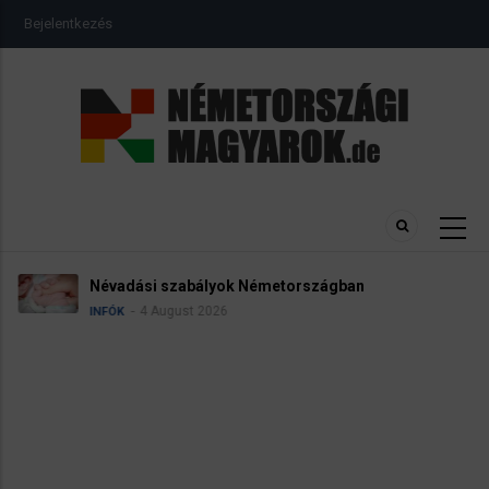
Ugrás
USER
Bejelentkezés
a
ACCOUNT
MENU
tartalomra
Névadási szabályok Németországban
4 August 2026
INFÓK