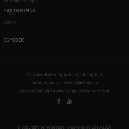
munkalehetőségek
PARTNEREINK
Jooble
EGYEBEK
Oldalunkról bármely tartalom (pl. kép, írott
tartalom, vagy videó stb.) kizárólag a
szerkesztőségünk írásbeli engedélyével vehető át.
© Copyright
nemetorszagi-magyarok.de
2013-2024.