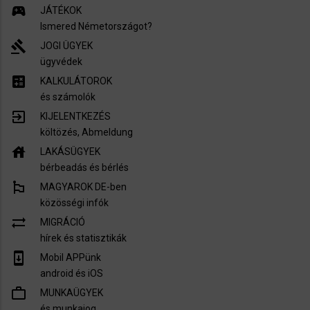
sports_esports
JÁTÉKOK
Ismered Németországot?
gavel
JOGI ÜGYEK
ügyvédek
calculate
KALKULÁTOROK
és számolók
exit_to_app
KIJELENTKEZÉS
költözés, Abmeldung
house
LAKÁSÜGYEK
bérbeadás és bérlés
emoji_flags
MAGYAROK DE-ben
közösségi infók
sync_alt
MIGRÁCIÓ
hírek és statisztikák
system_update
Mobil APPünk
android és iOS
work_outline
MUNKAÜGYEK
és munkajog