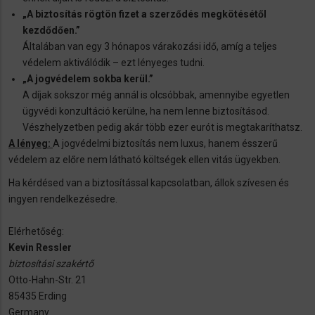
„A biztosítás rögtön fizet a szerződés megkötésétől
kezdődően.”
Általában van egy 3 hónapos várakozási idő, amíg a teljes
védelem aktiválódik – ezt lényeges tudni.
„A jogvédelem sokba kerül.”
A díjak sokszor még annál is olcsóbbak, amennyibe egyetlen
ügyvédi konzultáció kerülne, ha nem lenne biztosításod.
Vészhelyzetben pedig akár több ezer eurót is megtakaríthatsz.
A lényeg:
A jogvédelmi biztosítás nem luxus, hanem ésszerű
védelem az előre nem látható költségek ellen vitás ügyekben.
Ha kérdésed van a biztosítással kapcsolatban, állok szívesen és
ingyen rendelkezésedre.
Elérhetőség:
Kevin Ressler
biztosítási szakértő
Otto-Hahn-Str. 21
85435 Erding
Germany