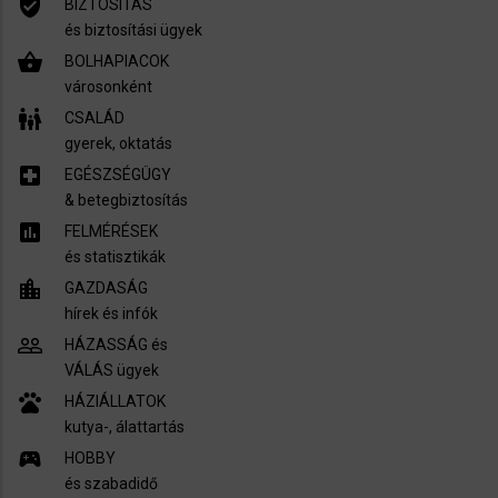
verified_user
BIZTOSÍTÁS
és biztosítási ügyek
shopping_basket
BOLHAPIACOK
városonként
family_restroom
CSALÁD
gyerek, oktatás
local_hospital
EGÉSZSÉGÜGY
​& betegbiztosítás
assessment
FELMÉRÉSEK
és statisztikák
location_city
GAZDASÁG
hírek és infók
people_outline
HÁZASSÁG és
VÁLÁS ügyek
pets
HÁZIÁLLATOK
kutya-, álattartás
sports_esports
HOBBY
és szabadidő