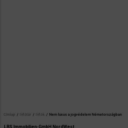
Címlap
/
Infótár
/
Infók
/
Nem luxus a jogvédelem Németországban
Morzsa
LBS Immobilien-GmbH NordWest