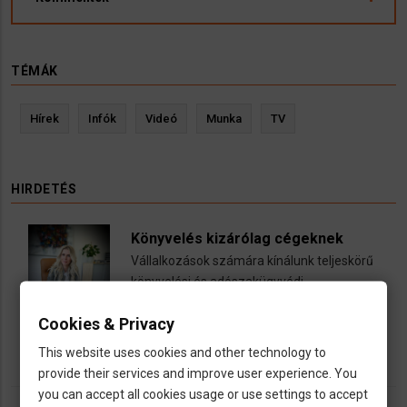
TÉMÁK
Hírek
Infók
Videó
Munka
TV
HIRDETÉS
Könyvelés kizárólag cégeknek
Vállalkozások számára kínálunk teljeskörű
könyvelési és adószakügyvédi
szolgáltatásokat
Cookies & Privacy
call
open_in_new
email
This website uses cookies and other technology to
provide their services and improve user experience. You
you can accept all cookies usage or use settings to accept