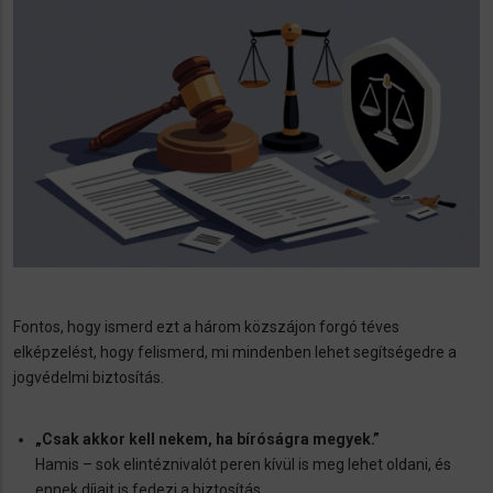
Fontos, hogy ismerd ezt a három közszájon forgó téves
elképzelést, hogy felismerd, mi mindenben lehet segítségedre a
jogvédelmi biztosítás.
„Csak akkor kell nekem, ha bíróságra megyek.”
Hamis – sok elintéznivalót peren kívül is meg lehet oldani, és
ennek díjait is fedezi a biztosítás.