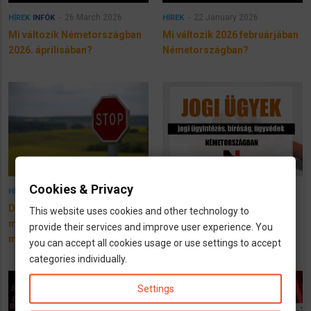
26 March 2026
22 January 2026
HÍREK
INFÓK
HÍREK
Mi változik Németországban
Mi változik 2026 februárjában
2026. áprilisában?
Németországban?
Cookies & Privacy
16 August 2025
12 December 2024
HÍREK
INFÓK
Drága a határellenőrzés -
Jogi ügyek Németországban
This website uses cookies and other technology to
mégis újból
provide their services and improve user experience. You
meghosszabbítják!
you can accept all cookies usage or use settings to accept
categories individually.
Settings