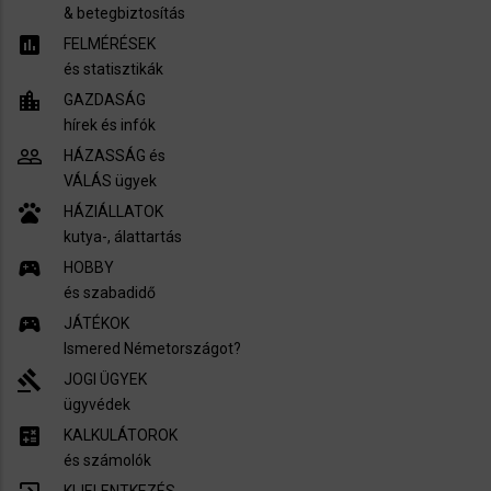
​& betegbiztosítás
assessment
FELMÉRÉSEK
és statisztikák
location_city
GAZDASÁG
hírek és infók
people_outline
HÁZASSÁG és
VÁLÁS ügyek
pets
HÁZIÁLLATOK
kutya-, álattartás
sports_esports
HOBBY
és szabadidő
sports_esports
JÁTÉKOK
Ismered Németországot?
gavel
JOGI ÜGYEK
ügyvédek
calculate
KALKULÁTOROK
és számolók