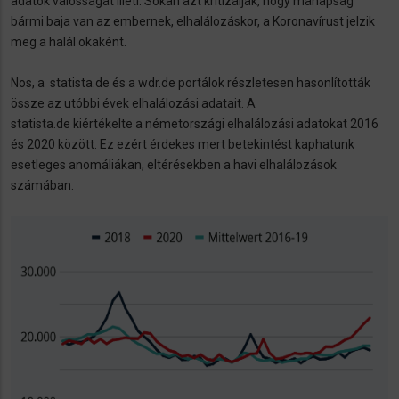
adatok valósságát illeti. Sokan azt kritizálják, hogy manapság
bármi baja van az embernek, elhalálozáskor, a Koronavírust jelzik
meg a halál okaként.
Nos, a statista.de és a wdr.de portálok részletesen hasonlították
össze az utóbbi évek elhalálozási adatait. A
statista.de kiértékelte a németországi elhalálozási adatokat 2016
és 2020 között. Ez ezért érdekes mert betekintést kaphatunk
esetleges anomáliákan, eltérésekben a havi elhalálozások
számában.