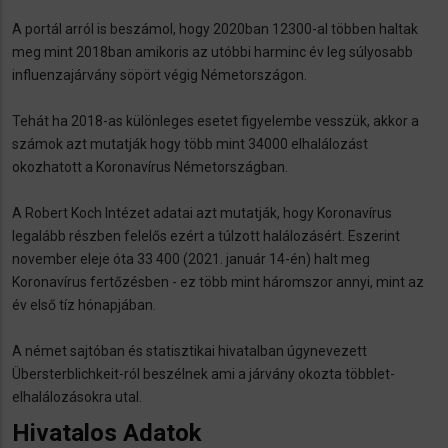
A portál arról is beszámol, hogy 2020ban 12300-al többen haltak
meg mint 2018ban amikoris az utóbbi harminc év leg súlyosabb
influenzajárvány söpört végig Németországon.
Tehát ha 2018-as különleges esetet figyelembe vesszük, akkor a
számok azt mutatják hogy több mint 34000 elhalálozást
okozhatott a Koronavírus Németországban.
A Robert Koch Intézet adatai azt mutatják, hogy Koronavírus
legalább részben felelős ezért a túlzott halálozásért. Eszerint
november eleje óta 33 400 (2021. január 14-én) halt meg
Koronavírus fertőzésben - ez több mint háromszor annyi, mint az
év első tíz hónapjában.
A német sajtóban és statisztikai hivatalban úgynevezett
Übersterblichkeit-ról beszélnek ami a járvány okozta többlet-
elhalálozásokra utal.
Hivatalos Adatok