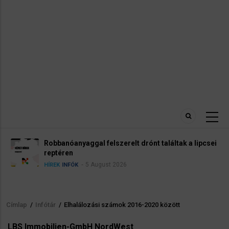
Robbanóanyaggal felszerelt drónt találtak a lipcsei
reptéren
5 August 2026
HÍREK
INFÓK
Címlap
/
Infótár
/
Elhalálozási számok 2016-2020 között
Morzsa
LBS Immobilien-GmbH NordWest