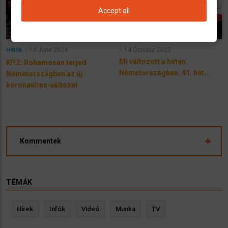
Accept all
14 June 2024
14 October 2023
HÍREK
Mi változott a héten
KP.2: Rohamosan terjed
Németországban. 41. hét...
Németországban az új
koronavírus-változat
Kommentek
TÉMÁK
Hírek
Infók
Videó
Munka
TV