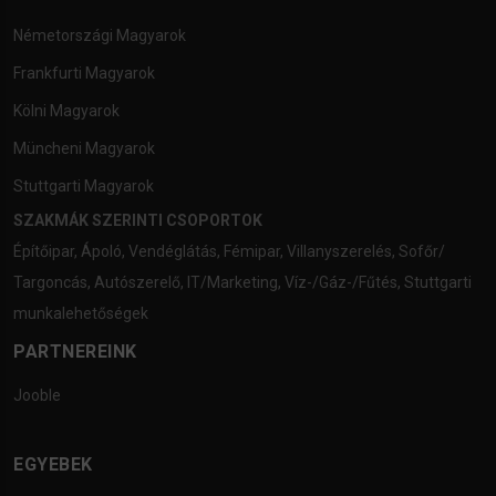
Németországi Magyarok
Frankfurti Magyarok
Kölni Magyarok
Müncheni Magyarok
Stuttgarti Magyarok
SZAKMÁK SZERINTI CSOPORTOK
Építőipar
,
Ápoló
,
Vendéglátás
,
Fémipar
,
Villanyszerelés
,
Sofőr/
Targoncás
,
Autószerelő
,
IT/Marketing
,
Víz-/Gáz-/Fűtés
,
Stuttgarti
munkalehetőségek
PARTNEREINK
Jooble
EGYEBEK