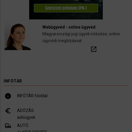
Webügyvéd - online ügyvéd
Magyarországi jogi ügyek intézése, online
ügyvédi megbízással
open_in_new
INFÓTÁR
info
INFÓTÁR főoldal
euro_symbol
ADÓZÁS
adóügyek
commute
AUTÓ