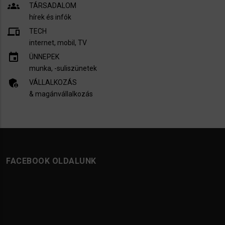
groups
TÁRSADALOM
hírek és infók
devices
TECH
internet, mobil, TV​
insert_invitation
ÜNNEPEK
munka, -suliszünetek
admin_panel_settings
VÁLLALKOZÁS
& magánvállalkozás
FACEBOOK OLDALUNK