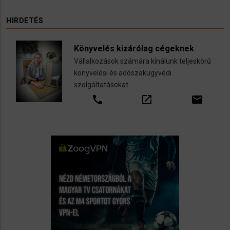
HIRDETÉS
Könyvelés kizárólag cégeknek
Vállalkozások számára kínálunk teljeskörű
könyvelési és adószakügyvédi
szolgáltatásokat
call
open_in_new
email