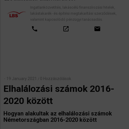
Ingatlanközvetítés, lakáscélú finanszírozási hitelek,
lakástakarék- és építési megtakarítási szerződések,
valamint kapcsolódó pénzügyi tanácsadás.
call
open_in_new
email
19 January 2021
0 Hozzászólások
/
Elhalálozási számok 2016-
2020 között
Hogyan alakultak az elhalálozási számok
Németországban 2016-2020 között