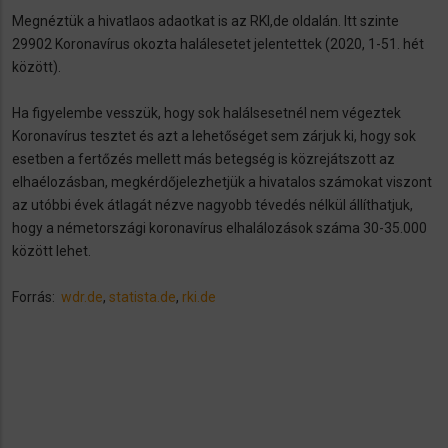
Megnéztük a hivatlaos adaotkat is az RKI,de oldalán. Itt szinte
29902 Koronavírus okozta halálesetet jelentettek (2020, 1-51. hét
között).
Ha figyelembe vesszük, hogy sok halálsesetnél nem végeztek
Koronavírus tesztet és azt a lehetőséget sem zárjuk ki, hogy sok
esetben a fertőzés mellett más betegség is közrejátszott az
elhaélozásban, megkérdőjelezhetjük a hivatalos számokat viszont
az utóbbi évek átlagát nézve nagyobb tévedés nélkül állíthatjuk,
hogy a németországi koronavírus elhalálozások száma 30-35.000
között lehet.
Forrás:
wdr.de
,
statista.de
,
rki.de