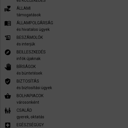
és KÖZLEKEDÉS
volunteer_activism
ÁLLAMI
támogatások
menu_book
ÁLLAMPOLGÁRSÁG
és hivatalos ügyek
history_edu
BESZÁMOLÓK
és interjúk
explore
BEILLESZKEDÉS
infók újaknak
pan_tool
BÍRSÁGOK
és büntetések
verified_user
BIZTOSÍTÁS
és biztosítási ügyek
shopping_basket
BOLHAPIACOK
városonként
family_restroom
CSALÁD
gyerek, oktatás
local_hospital
EGÉSZSÉGÜGY