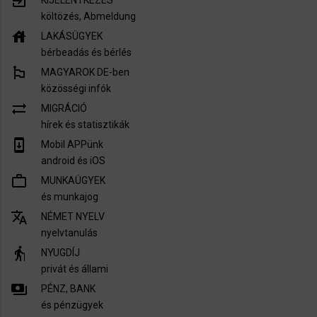
exit_to_app
KIJELENTKEZÉS
költözés, Abmeldung
house
LAKÁSÜGYEK
bérbeadás és bérlés
emoji_flags
MAGYAROK DE-ben
közösségi infók
sync_alt
MIGRÁCIÓ
hírek és statisztikák
system_update
Mobil APPünk
android és iOS
work_outline
MUNKAÜGYEK
és munkajog
translate
NÉMET NYELV
nyelvtanulás
elderly
NYUGDÍJ
privát és állami
payments
PÉNZ, BANK
és pénzügyek