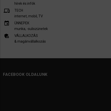
hírek és infók
devices
TECH
internet, mobil, TV​
insert_invitation
ÜNNEPEK
munka, -suliszünetek
admin_panel_settings
VÁLLALKOZÁS
& magánvállalkozás
FACEBOOK OLDALUNK