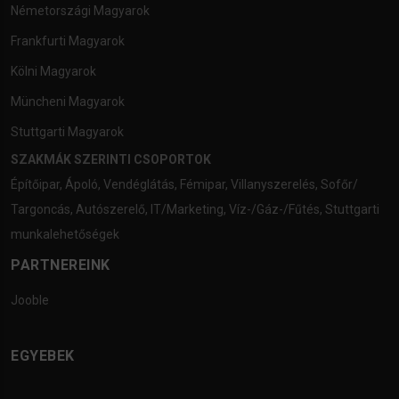
Németországi Magyarok
Frankfurti Magyarok
Kölni Magyarok
Müncheni Magyarok
Stuttgarti Magyarok
SZAKMÁK SZERINTI CSOPORTOK
Építőipar
,
Ápoló
,
Vendéglátás
,
Fémipar
,
Villanyszerelés
,
Sofőr/
Targoncás
,
Autószerelő
,
IT/Marketing
,
Víz-/Gáz-/Fűtés
,
Stuttgarti
munkalehetőségek
PARTNEREINK
Jooble
EGYEBEK