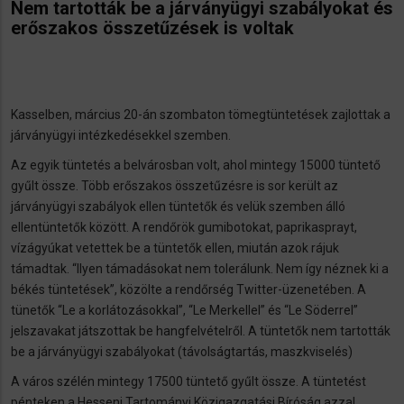
Nem tartották be a járványügyi szabályokat és
erőszakos összetűzések is voltak
Kasselben, március 20-án szombaton tömegtüntetések zajlottak a
járványügyi intézkedésekkel szemben.
Az egyik tüntetés a belvárosban volt, ahol mintegy 15000 tüntető
gyűlt össze. Több erőszakos összetűzésre is sor került az
járványügyi szabályok ellen tüntetők és velük szemben álló
ellentüntetők között. A rendőrök gumibotokat, paprikasprayt,
vízágyúkat vetettek be a tüntetők ellen, miután azok rájuk
támadtak. “Ilyen támadásokat nem tolerálunk. Nem így néznek ki a
békés tüntetések”, közölte a rendőrség Twitter-üzenetében. A
tünetők “Le a korlátozásokkal”, “Le Merkellel” és “Le Söderrel”
jelszavakat játszottak be hangfelvételről. A tüntetők nem tartották
be a járványügyi szabályokat (távolságtartás, maszkviselés)
A város szélén mintegy 17500 tüntető gyűlt össze. A tüntetést
pénteken a Hesseni Tartományi Közigazgatási Bíróság azzal