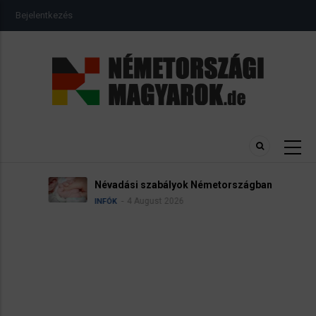
Ugrás
USER
Bejelentkezés
a
ACCOUNT
MENU
tartalomra
Névadási szabályok Németországban
4 August 2026
INFÓK