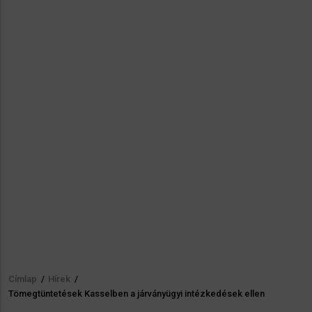
Címlap
/
Hírek
/
Morzsa
Tömegtüntetések Kasselben a járványügyi intézkedések ellen