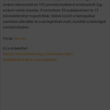
embert ellenőriztek és 103 személyt küldtek el a helyszínről. Egy
embert vettek őrizetbe. A tüntetésen 39 szabálysértést és 13
bűncselekményt regisztráltak, többek között a hatóágokkal
szembeni ellenállás és a sértegetések miatt, közölték a hatóságok
a közleményben.
Forrás:
dw.com
Ez is érdekelhet:
Hányan fertőződtek meg a tüntetések miatt?
Radikalizálódnak-e a vírustagadók?