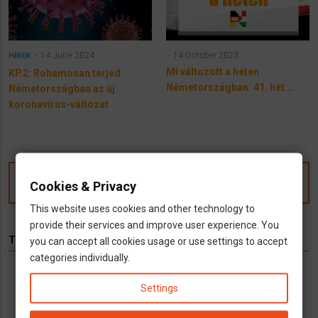
14 June 2024
14 October 2023
HÍREK
Mi változott a héten
KP.2: Rohamosan terjed
Németországban. 41. hét...
Németországban az új
koronavírus-változat
Kommentek
Cookies & Privacy
This website uses cookies and other technology to
provide their services and improve user experience. You
TÉMÁK
you can accept all cookies usage or use settings to accept
categories individually.
Hírek
Infók
Videó
Munka
TV
Settings