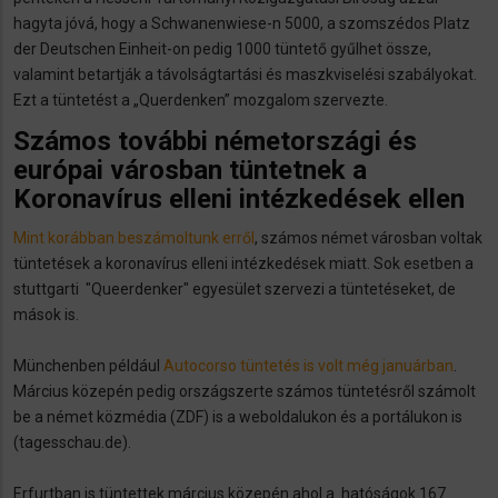
hagyta jóvá, hogy a Schwanenwiese-n 5000, a szomszédos Platz
der Deutschen Einheit-on pedig 1000 tüntető gyűlhet össze,
valamint betartják a távolságtartási és maszkviselési szabályokat.
Ezt a tüntetést a „Querdenken” mozgalom szervezte.
Számos további németországi és
európai városban tüntetnek a
Koronavírus elleni intézkedések ellen
Mint korábban beszámoltunk erről
, számos német városban voltak
tüntetések a koronavírus elleni intézkedések miatt. Sok esetben a
stuttgarti "Queerdenker" egyesület szervezi a tüntetéseket, de
mások is.
Münchenben például
Autocorso tüntetés is volt még januárban
.
Március közepén pedig országszerte számos tüntetésről számolt
be a német közmédia (ZDF) is a weboldalukon és a portálukon is
(tagesschau.de).
Erfurtban is tüntettek március közepén ahol a hatóságok 167