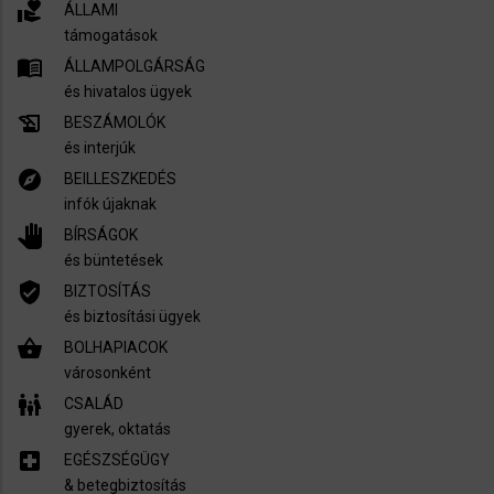
volunteer_activism
ÁLLAMI
támogatások
menu_book
ÁLLAMPOLGÁRSÁG
és hivatalos ügyek
history_edu
BESZÁMOLÓK
és interjúk
explore
BEILLESZKEDÉS
infók újaknak
pan_tool
BÍRSÁGOK
és büntetések
verified_user
BIZTOSÍTÁS
és biztosítási ügyek
shopping_basket
BOLHAPIACOK
városonként
family_restroom
CSALÁD
gyerek, oktatás
local_hospital
EGÉSZSÉGÜGY
​& betegbiztosítás