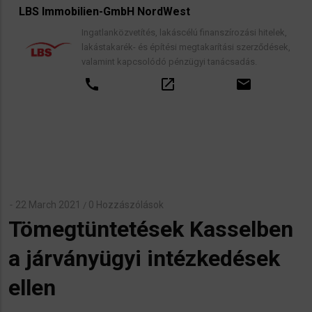
LBS Immobilien-GmbH NordWest
Ingatlanközvetítés, lakáscélú finanszírozási hitelek,
lakástakarék- és építési megtakarítási szerződések,
valamint kapcsolódó pénzügyi tanácsadás.
call
open_in_new
email
22 March 2021
0 Hozzászólások
/
Tömegtüntetések Kasselben
a járványügyi intézkedések
ellen