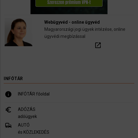
Webügyvéd - online ügyvéd
Magyarországi jogi ügyek intézése, online
ügyvédi megbízással
open_in_new
INFÓTÁR
info
INFÓTÁR főoldal
euro_symbol
ADÓZÁS
adóügyek
commute
AUTÓ
és KÖZLEKEDÉS