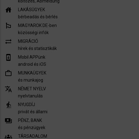
költözés, Abmeldung
house
LAKÁSÜGYEK
bérbeadás és bérlés
emoji_flags
MAGYAROK DE-ben
közösségi infók
sync_alt
MIGRÁCIÓ
hírek és statisztikák
system_update
Mobil APPünk
android és iOS
work_outline
MUNKAÜGYEK
és munkajog
translate
NÉMET NYELV
nyelvtanulás
elderly
NYUGDÍJ
privát és állami
payments
PÉNZ, BANK
és pénzügyek
groups
TÁRSADALOM