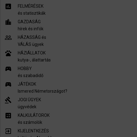
assessment
FELMÉRÉSEK
és statisztikák
location_city
GAZDASÁG
hírek és infók
people_outline
HÁZASSÁG és
VÁLÁS ügyek
pets
HÁZIÁLLATOK
kutya-, álattartás
sports_esports
HOBBY
és szabadidő
sports_esports
JÁTÉKOK
Ismered Németországot?
gavel
JOGI ÜGYEK
ügyvédek
calculate
KALKULÁTOROK
és számolók
exit_to_app
KIJELENTKEZÉS