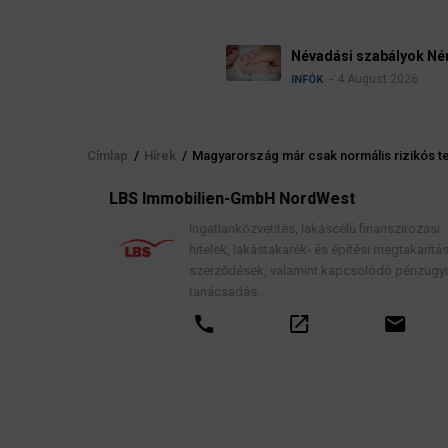
Névadási szabályok Németországban
4 August 2026
INFÓK
Címlap
/
Hírek
/
Magyarország már csak normális rizikós ter
Morzsa
elés
LBS Immobilien-GmbH NordWest
, jogi
Ingatlanközvetítés, lakáscélú finanszírozási
hitelek, lakástakarék- és építési megtakarítási
szerződések, valamint kapcsolódó pénzügyi
tanácsadás.
call
open_in_new
email