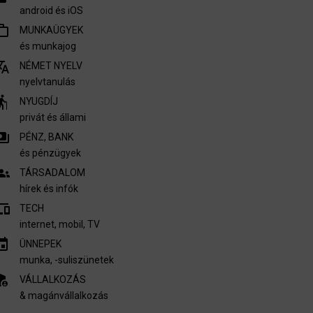
android és iOS
outline
MUNKAÜGYEK
és munkajog
nslate
NÉMET NYELV
nyelvtanulás
derly
NYUGDÍJ
privát és állami
ments
PÉNZ, BANK
és pénzügyek
oups
TÁRSADALOM
hírek és infók
vices
TECH
internet, mobil, TV​
invitation
ÜNNEPEK
munka, -suliszünetek
nel_settings
VÁLLALKOZÁS
& magánvállalkozás