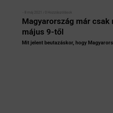
8 máj 2021
0 Hozzászólások
/
Magyarország már csak no
május 9-től
Mit jelent beutazáskor, hogy Magyarors