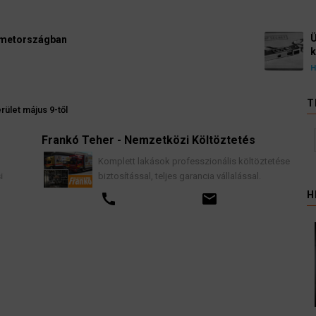
Ügyvédek, bírák és üg
kellene vizsgálnia egy 
3 August 2026
HÍREK
T
ület május 9-től
Frankó Teher - Nemzetközi Költöztetés
K
Komplett lakások professzionális költöztetése
biztosítással, teljes garancia vállalással.
H
call
email