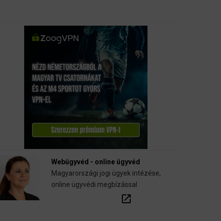
Webügyvéd - online ügyvéd
Magyarországi jogi ügyek intézése,
online ügyvédi megbízással
open_in_new