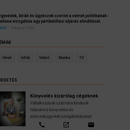
yészek szerint a német politikának mielőbb meg
pártbetiltási eljárás elindítását.
ÉMÁK
evin Ressler biztosítási szakértő
Langó S
Hírek
Infók
Videó
Munka
TV
Gépjármű-, jogvédelmi-, felelősség-, baleset-,
nyugdíj-, fogászati biztosítások.
IRDETÉS
call
open_in_new
email
Könyvelés kizárólag cégeknek
Vállalkozások számára kínálunk
teljeskörű könyvelési és
adószakügyvédi szolgáltatásokat
call
open_in_new
email