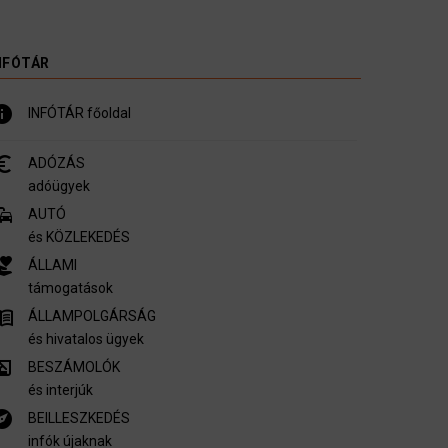
NFÓTÁR
nfo
INFÓTÁR főoldal
_symbol
ADÓZÁS
adóügyek
mmute
AUTÓ
és KÖZLEKEDÉS
er_activism
ÁLLAMI
támogatások
u_book
ÁLLAMPOLGÁRSÁG
és hivatalos ügyek
ory_edu
BESZÁMOLÓK
és interjúk
plore
BEILLESZKEDÉS
infók újaknak