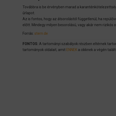
Továbbra is be érvényben marad a karanténkötelezettség a
űrlapot.
Az is fontos, hogy az átsorolástól függetlenül, ha repülő
előtt. Mindegy milyen besorolású, vagy akár nem rizikós 
Forrás:
stern.de
FONTOS:
A tartományi szabályok részben eltérnek tar
tartományok oldalait, amit
ENNEK
a cikknek a végén talált