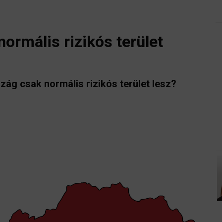
rmális rizikós terület
zág csak normális rizikós terület lesz?