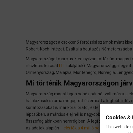
Magyarországot a csökkenő fertőzési számok miatt kisebb
Robert-Koch-Intézet. Ezáltal a beutazás Németországba 
Magyarországot március 7-én nyilvánították ún. magas fe
részletes leírását
ITT
találjátok). Magyarországgal együt
Örményország, Malajzia, Montenegró, Norvégia, Lengyel
Mi történik Magyarországon jár
Magyarország mögött igen nehéz pár hét volt március el
halálozások száma megugrott és emiatt a legtöbb intézmén
korlátozásokat is már korai órától, este 8-tól léptették
lépcsőben, a március elejinél is nagyobb szabadságot adt
Cookies & 
összefoglalónkban nemrégiben. A legfontosabb különbség
This website u
az adatok alapján –
elérték a 4 millió beoltott polgárt má