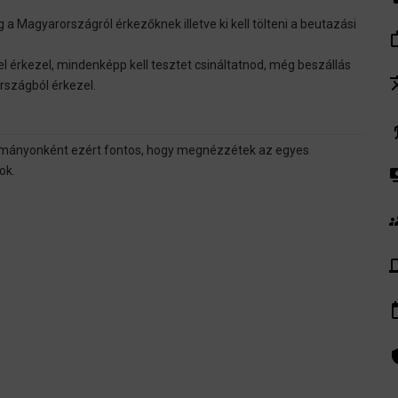
 Magyarországról érkezőknek illetve ki kell tölteni a beutazási
work_
vel érkezel, mindenképp kell tesztet csináltatnod, még beszállás
tra
országból érkezel.
el
tományonként ezért fontos, hogy megnézzétek az egyes
ok.
pay
gr
de
insert_
admin_pa