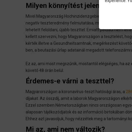
experience. Yo
Milyen könnyítést jelent az átso
Mivel Magyarország Hochinzidenzgebietnek számított kor
negatív teszteredmény felmutatása, majd ezt követően tí
lehetett feloldani, újabb teszttel. Emiatt például nem l
kellett szervezni, hogy Magyarországon a tesztelést, ho
kérték illetve a Gesundheitsamtnak, megérkezést követő
ben, a beutazási űrlap adatainál megadott telefonszámra
Ez az, ami most megszűnik, mostantól elégséges, ha az e
követő 48 órán belül.
Érdemes-e várni a teszttel?
Magyarországon a koronavírus-teszt hatósági áras, a
284
díjakat. Az összdíj, amit a laborok Magyarországon elkérh
Ezzel szemben Németországban nincs országosan egységes
alaposan tájékozódjatok és az információ birtokában dön
Ehhez azt javasoljuk, hogy nézzétek meg a tartományi kor
Mi az, ami nem változik?