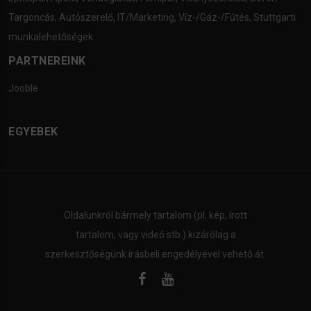
Targoncás
,
Autószerelő
,
IT/Marketing
,
Víz-/Gáz-/Fűtés
,
Stuttgarti
munkalehetőségek
PARTNEREINK
Jooble
EGYEBEK
Oldalunkról bármely tartalom (pl. kép, írott
tartalom, vagy videó stb.) kizárólag a
szerkesztőségünk írásbeli engedélyével vehető át.