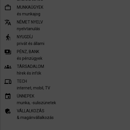
work_outline
MUNKAÜGYEK
és munkajog
translate
NÉMET NYELV
nyelvtanulás
elderly
NYUGDÍJ
privát és állami
payments
PÉNZ, BANK
és pénzügyek
groups
TÁRSADALOM
hírek és infók
devices
TECH
internet, mobil, TV​
insert_invitation
ÜNNEPEK
munka, -suliszünetek
admin_panel_settings
VÁLLALKOZÁS
& magánvállalkozás