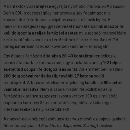
A kontaktok visszafejtése egyfajta nyomozói munka.
Falko Liedke
Berlin CDU-s egészségügyi tanácsnoka úgy fogalmazott: a
kapcsolatok felkutatása valójában csak a második lépés. A
neüköllni közegészségügyi szervezet munkatársainak
először fel
kell dolgoznia a teljes fertőzési esetet
: mi a teendő, mennyi időre
kell karanténba vonulnia a fertőzöttnek és kikkel érintkezett? A
beteg ismerőseit csak ezt követően kezdhetik el hívogatni.
Egy átlagos fertőzött
általában 20-40 kontakttal
rendelkezik,
akinek átadhatta a koronavírust, egy munkatárs pedig
1-2 teljes
esetet tud csupán feldolgozni naponta
. Az említett berlini szerv
200 dolgozóval rendelkezik, további 27 katona
segíti
munkájukat. A tanácsnok elismerte: jelenleg körülbelül
80 esettel
vannak elmaradva
. Nem is csoda, hiszen Neuköllnben az új
fertőzöttek aránya százezer lakosra vetítve 190 az elmúlt hét
napban (a kormány 35-ös mutatótól engedélyez különleges
intézkedéseket a helyi vezetőknek)!
A nagyvárosok népegészségügyi szervezeteinél ez sajnos gyakori
Németországban.
A Frankfurter Allgemeine Zeitung
becslése