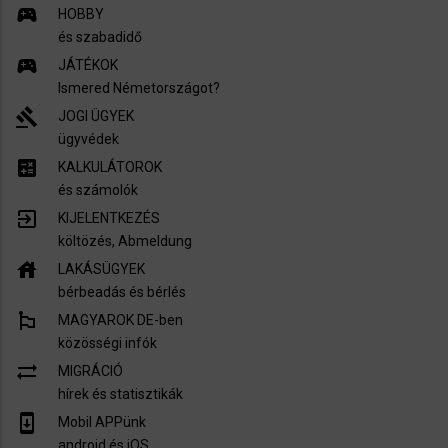
sports_esports
HOBBY
és szabadidő
sports_esports
JÁTÉKOK
Ismered Németországot?
gavel
JOGI ÜGYEK
ügyvédek
calculate
KALKULÁTOROK
és számolók
exit_to_app
KIJELENTKEZÉS
költözés, Abmeldung
house
LAKÁSÜGYEK
bérbeadás és bérlés
emoji_flags
MAGYAROK DE-ben
közösségi infók
sync_alt
MIGRÁCIÓ
hírek és statisztikák
system_update
Mobil APPünk
android és iOS