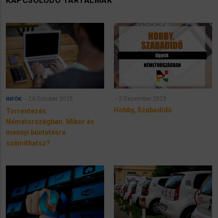
KAPCSOLÓDÓ TARTALMAK
24 October 2025
2 December 2023
INFÓK
Hobby, Szabadidő
Torrentezés
Németországban. Mikor és
mennyi büntetésre
számíthatsz?