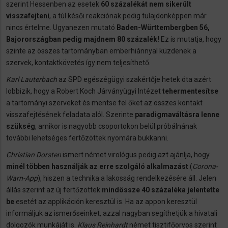
szerint Hessenben az esetek
60 százalékát nem sikerült
visszafejteni
, a túl késői reakciónak pedig tulajdonképpen már
nincs értelme. Ugyanezen mutató
Baden-Württembergben 56,
Bajorországban pedig majdnem 80 százalék!
Ez is mutatja, hogy
szinte az összes tartományban emberhiánnyal küzdenek a
szervek, kontaktkövetés így nem teljesíthető.
Karl Lauterbach
az SPD egészégügyi szakértője hetek óta azért
lobbizik, hogy a Robert Koch Járványügyi Intézet
tehermentesítse
a tartományi szerveket és mentse fel őket az összes kontakt
visszafejtésének feladata alól. Szerinte
paradigmaváltásra lenne
szükség
, amikor is nagyobb csoportokon belül próbálnának
további lehetséges fertőzöttek nyomára bukkanni.
Christian Dorsten
ismert német virológus pedig azt ajánlja, hogy
minél többen használják az erre szolgáló alkalmazást
(
Corona-
Warn-App
), hiszen a technika a lakosság rendelkezésére áll. Jelen
állás szerint az új fertőzöttek
mindössze 40 százaléka jelentette
be
esetét az applikáción keresztül is. Ha az appon keresztül
informáljuk az ismerőseinket, azzal nagyban segíthetjük a hivatali
dolgozók munkáját is.
Klaus Reinhardt
német tisztifőorvos szerint