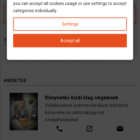
you can accept all cookies usage or use settings to accept
categories individually.
Kommentek
Settings
TÉMÁK
Accept all
Hírek
Infók
Videó
Munka
TV
HIRDETÉS
Könyvelés kizárólag cégeknek
Vállalkozások számára kínálunk teljeskörű
könyvelési és adószakügyvédi
szolgáltatásokat
call
open_in_new
email