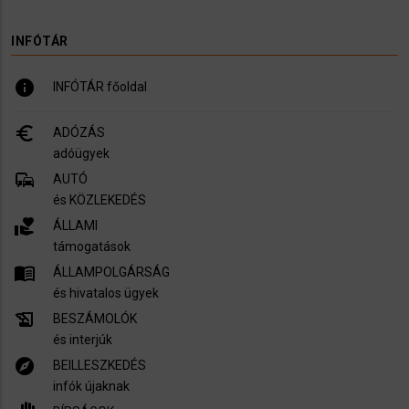
INFÓTÁR
info
INFÓTÁR főoldal
euro_symbol
ADÓZÁS
adóügyek
commute
AUTÓ
és KÖZLEKEDÉS
volunteer_activism
ÁLLAMI
támogatások
menu_book
ÁLLAMPOLGÁRSÁG
és hivatalos ügyek
history_edu
BESZÁMOLÓK
és interjúk
explore
BEILLESZKEDÉS
infók újaknak