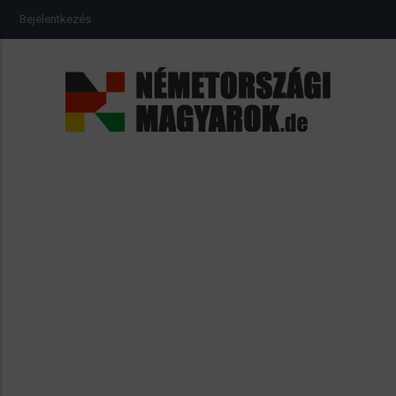
Ugrás
USER
Bejelentkezés
a
ACCOUNT
MENU
tartalomra