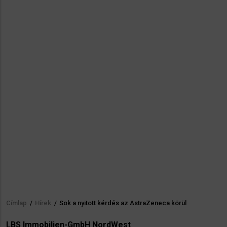
Címlap
/
Hírek
/
Sok a nyitott kérdés az AstraZeneca körül
Morzsa
LBS Immobilien-GmbH NordWest