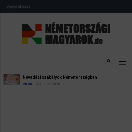
Ugrás
USER
Bejelentkezés
a
ACCOUNT
MENU
tartalomra
Névadási szabályok Németországban
4 August 2026
INFÓK