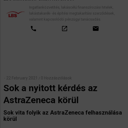
Ingatlanközvetítés, lakáscélú finanszírozási hitelek,
lakástakarék- és építési megtakarítási szerződések,
valamint kapcsolódó pénzügyi tanácsadás.
call
open_in_new
email
22 February 2021
0 Hozzászólások
/
Sok a nyitott kérdés az
AstraZeneca körül
Sok vita folyik az AstraZeneca felhasználása
körül