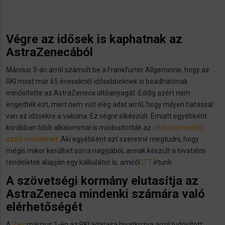
Végre az idősek is kaphatnak az
AstraZenecából
Március 3-án arról számolt be a Frankfurter Allgemeine, hogy az
RKI most már 65 éveseknél idősebbeknek is beadhatónak
minősítette az AstraZeneca oltóanyagát. Eddig azért nem
engedték ezt, mert nem volt elég adat arról, hogy milyen hatással
van az idősekre a vakcina. Ez végre elkészült. Emiatt egyébként
korábban több alkalommal is módosították az
oltási sorrendről
szóló rendeletet
. Aki egyébként azt szeretné megtudni, hogy
mégis mikor kerülhet sorra nagyjából, annak készült a hivatalos
rendeletek alapján egy kalkulátor is, amiről
ITT
írtunk.
A szövetségi kormány elutasítja az
AstraZeneca mindenki számára való
elérhetőségét
A
Zeit
március 1-én az RKI adataira hivatkozva arról tudósított,