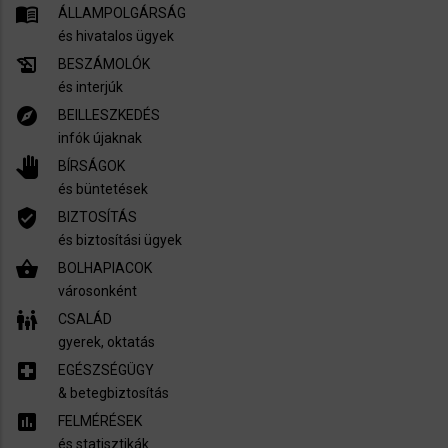
menu_book
ÁLLAMPOLGÁRSÁG
és hivatalos ügyek
history_edu
BESZÁMOLÓK
és interjúk
explore
BEILLESZKEDÉS
infók újaknak
pan_tool
BÍRSÁGOK
és büntetések
verified_user
BIZTOSÍTÁS
és biztosítási ügyek
shopping_basket
BOLHAPIACOK
városonként
family_restroom
CSALÁD
gyerek, oktatás
local_hospital
EGÉSZSÉGÜGY
​& betegbiztosítás
assessment
FELMÉRÉSEK
és statisztikák