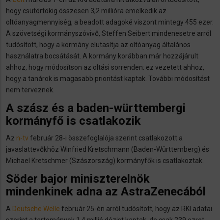
hogy csütörtökig összesen 3,2 millióra emelkedik az
oltóanyagmennyiség, a beadott adagoké viszont mintegy 455 ezer.
A szövetségi kormányszóvivő, Steffen Seibert mindenesetre arról
tudósított, hogy a kormány elutasítja az oltóanyag általános
használatra bocsátását. A kormány korábban már hozzájárult
ahhoz, hogy módosítson az oltási sorrenden: ez vezetett ahhoz,
hogy a tanárok is magasabb prioritást kaptak. További módosítást
nem terveznek.
A szász és a baden-württembergi
kormányfő is csatlakozik
Az
n-tv
február 28-i összefoglalója szerint csatlakozott a
javaslattevőkhöz Winfried Kretschmann (Baden-Württemberg) és
Michael Kretschmer (Szászország) kormányfők is csatlakoztak.
Söder bajor miniszterelnök
mindenkinek adna az AstraZenecából
A
Deutsche Welle
február 25-én arról tudósított, hogy az RKI adatai