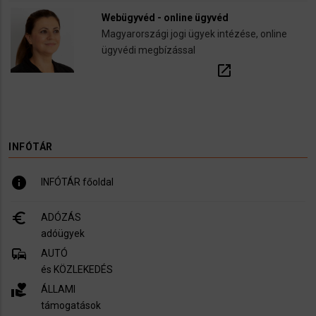
Webügyvéd - online ügyvéd
Magyarországi jogi ügyek intézése, online
ügyvédi megbízással
open_in_new
INFÓTÁR
info
INFÓTÁR főoldal
euro_symbol
ADÓZÁS
adóügyek
commute
AUTÓ
és KÖZLEKEDÉS
volunteer_activism
ÁLLAMI
támogatások