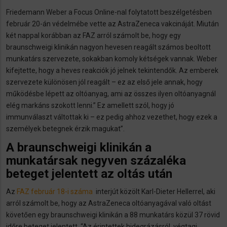
Friedemann Weber a Focus Online-nal folytatott beszélgetésben
február 20-án védelmébe vette az AstraZeneca vakcináját. Miután
két nappal korábban az FAZ arról számolt be, hogy egy
braunschweigi klinikán nagyon hevesen reagált számos beoltott
munkatárs szervezete, sokakban komoly kétségek vannak. Weber
kifejtette, hogy a heves reakciók jó jelnek tekintendők. Az emberek
szervezete különösen jól reagált – ez az első jele annak, hogy
működésbe lépett az oltóanyag, ami az összes ilyen oltóanyagnál
elég markáns szokott lenni.” Ez amellett szól, hogy jó
immunválaszt váltottak ki – ez pedig ahhoz vezethet, hogy ezek a
személyek betegnek érzik magukat”.
A braunschweigi klinikán a
munkatársak negyven százaléka
beteget jelentett az oltás után
Az
FAZ február 18-i száma
interjút közölt Karl-Dieter Hellerrel, aki
arról számolt be, hogy az AstraZeneca oltóanyagával való oltást
követően egy braunschweigi klinikán a 88 munkatárs közül 37 rövid
időre beteget jelentett. “Az érintettek hidegrázásról, végtagi