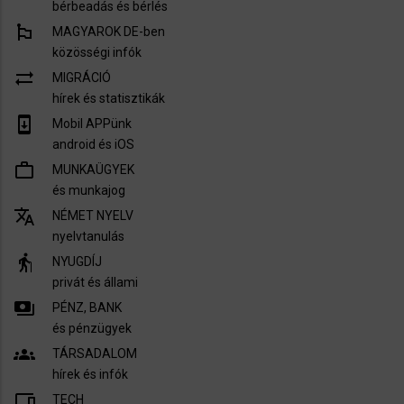
bérbeadás és bérlés
emoji_flags
MAGYAROK DE-ben
közösségi infók
sync_alt
MIGRÁCIÓ
hírek és statisztikák
system_update
Mobil APPünk
android és iOS
work_outline
MUNKAÜGYEK
és munkajog
translate
NÉMET NYELV
nyelvtanulás
elderly
NYUGDÍJ
privát és állami
payments
PÉNZ, BANK
és pénzügyek
groups
TÁRSADALOM
hírek és infók
devices
TECH