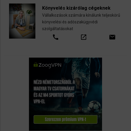
Könyvelés kizárólag cégeknek
Vállalkozások számára kínálunk teljeskörű
könyvelési és adószakügyvédi
szolgáltatásokat
call
open_in_new
email