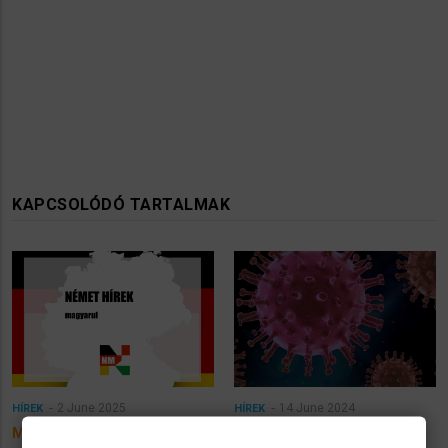
KAPCSOLÓDÓ TARTALMAK
2 June 2025
14 June 2024
HÍREK
HÍREK
Merz kizárja az adóemelést
KP.2: Rohamosan terjed