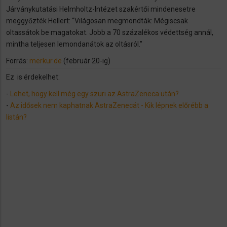
Járványkutatási Helmholtz-Intézet szakértői mindenesetre
meggyőzték Hellert: “Világosan megmondták: Mégiscsak
oltassátok be magatokat. Jobb a 70 százalékos védettség annál,
mintha teljesen lemondanátok az oltásról.”
Forrás:
merkur.de
(február 20-ig)
Ez is érdekelhet:
-
Lehet, hogy kell még egy szuri az AstraZeneca után?
-
Az idősek nem kaphatnak AstraZenecát - Kik lépnek előrébb a
listán?