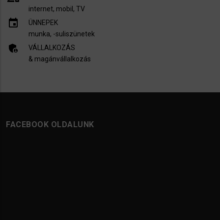
internet, mobil, TV​
insert_invitation
ÜNNEPEK
munka, -suliszünetek
admin_panel_settings
VÁLLALKOZÁS
& magánvállalkozás
FACEBOOK OLDALUNK