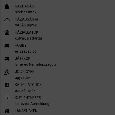
location_city
GAZDASÁG
hírek és infók
people_outline
HÁZASSÁG és
VÁLÁS ügyek
pets
HÁZIÁLLATOK
kutya-, álattartás
sports_esports
HOBBY
és szabadidő
sports_esports
JÁTÉKOK
Ismered Németországot?
gavel
JOGI ÜGYEK
ügyvédek
calculate
KALKULÁTOROK
és számolók
exit_to_app
KIJELENTKEZÉS
költözés, Abmeldung
house
LAKÁSÜGYEK