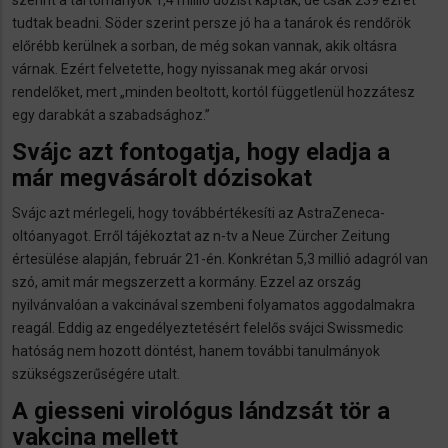
szerint a tartományok 1,4 millió dózist kaptak, de csak 239 ezret
tudtak beadni. Söder szerint persze jó ha a tanárok és rendőrök
előrébb kerülnek a sorban, de még sokan vannak, akik oltásra
várnak. Ezért felvetette, hogy nyissanak meg akár orvosi
rendelőket, mert „minden beoltott, kortól függetlenül hozzátesz
egy darabkát a szabadsághoz.”
Svájc azt fontogatja, hogy eladja a
már megvásárolt dózisokat
Svájc azt mérlegeli, hogy továbbértékesíti az AstraZeneca-
oltóanyagot. Erről tájékoztat az n-tv a Neue Zürcher Zeitung
értesülése alapján, február 21-én. Konkrétan 5,3 millió adagról van
szó, amit már megszerzett a kormány. Ezzel az ország
nyilvánvalóan a vakcinával szembeni folyamatos aggodalmakra
reagál. Eddig az engedélyeztetésért felelős svájci Swissmedic
hatóság nem hozott döntést, hanem további tanulmányok
szükségszerűségére utalt.
A giesseni virológus lándzsát tör a
vakcina mellett