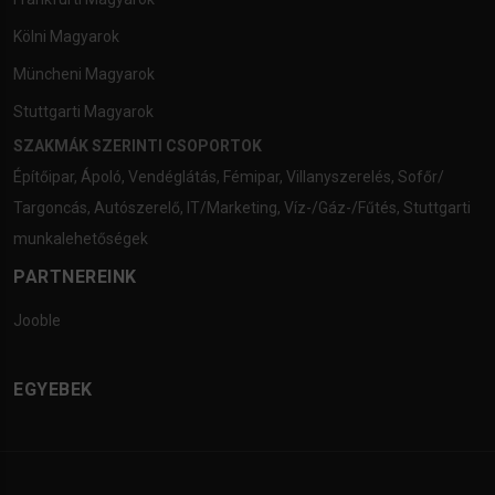
Kölni Magyarok
Müncheni Magyarok
Stuttgarti Magyarok
SZAKMÁK SZERINTI CSOPORTOK
Építőipar
,
Ápoló
,
Vendéglátás
,
Fémipar
,
Villanyszerelés
,
Sofőr/
Targoncás
,
Autószerelő
,
IT/Marketing
,
Víz-/Gáz-/Fűtés
,
Stuttgarti
munkalehetőségek
PARTNEREINK
Jooble
EGYEBEK