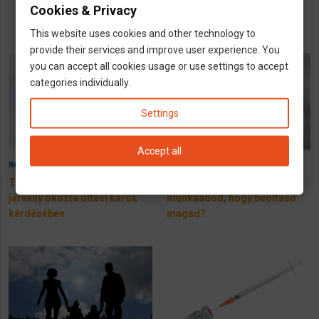
Németországban az új
Cookies & Privacy
koronavírus-változat
This website uses cookies and other technology to
provide their services and improve user experience. You
you can accept all cookies usage or use settings to accept
categories individually.
Settings
Accept all
11 April 2023
15 November 2022
INFÓK
INFÓK
Több mint 180 per indul a
Kötelezhet-e egyáltalán
járvány okozta oltási károk
munkaadód, hogy beoltasd
kérdésében
magad?