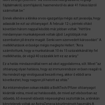
fájdalmakról, izomfájásról, hasmenésről és akár 41 fokos lázról
számoltak be.”
Ennek ellenére a klinika orvos-igazgatója mégis azt javasolja, hogy
adassák be ezt az oltóanyagot. A február 12-i, pénteki oltást
követően három nappal később már jobban voltak: “Hétfőre
mindannyian munkaképesek voltak újból. Legtöbbjük már
szombaton jól érezte magát. Senki sem szenvedett károsodást.” A
mellékhatások erőssége mégis meglepte Hellert. “Arra
számítottunk, hogy a munkatársak 10 és 15 százalékánál lép fel
mellékhatás, de végül 40 százalék lett ez az arány.”
Ez a hatás mindazonáltal nem ad okot aggodalomra, sőt. Mivel “az
oltóanyag olyan hatásos, hogy az immunrendszer erősen reagál rá.
Ha mindezt egy virológussal beszéli meg, akkor ő ebből arra
következtet, hogy nagyon jól hatott az oltás.”
Az intézményben sokan inkább a BioNTech/Pfizer oltóanyagot
kívánták volna, mivel az hatásosabb, de mivel azt elsősorban az
idősebb, 65 évesnél idősebb népességhez osztották be, a klinikán
kénytelenek voltak az AstraZeneca készítményét használni.A