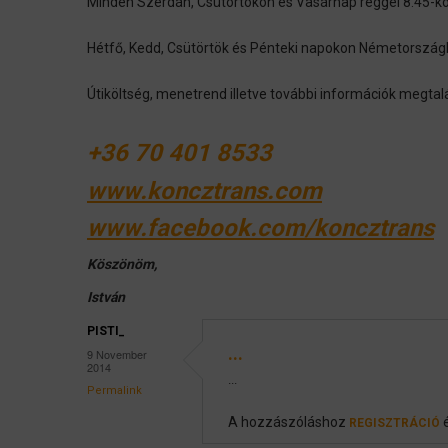
Minden Szerdán, Csütörtökön és Vasárnap reggel 8.45-k
Hétfő, Kedd, Csütörtök és Pénteki napokon Németország
Útiköltség, menetrend illetve további információk megta
+36 70 401 8533
www.koncztrans.com
www.facebook.com/koncztrans
Köszönöm,
István
PISTI_
...
9 November
2014
...
Permalink
A hozzászóláshoz
REGISZTRÁCIÓ