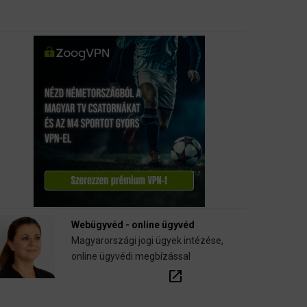
nyugdíj-, fogászati biztosítások.
call
open_in_new
email
Webügyvéd - online ügyvéd
Magyarországi jogi ügyek intézése,
online ügyvédi megbízással
open_in_new