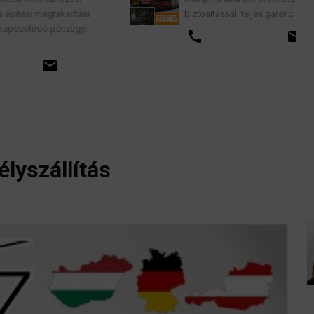
biztosítással, teljes garancia vállalással.
call
email
lyszállítás