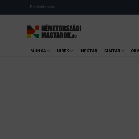
Ugrás
USER
Bejelentkezés
a
ACCOUNT
MENU
tartalomra
MAIN
MUNKA
HÍREK
INFÓTÁR
CÍMTÁR
OR
MENU