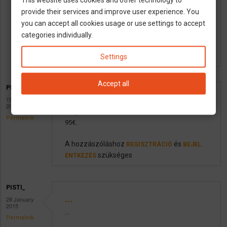
dapest-Papenburg között mennyi lenne az utazá
provide their services and improve user experience. You
s!
köszönöm
you can accept all cookies usage or use settings to accept
categories individually.
A hozzászóláshoz
és
REGISZTRÁCIÓ
BEJEL
szükséges
ENTKEZÉS
Settings
Accept all
PISTI_
Utazás
15 January
2015
Üdv,
Permalink
95€.
A hozzászóláshoz
és
REGISZTRÁCIÓ
BEJEL
szükséges
ENTKEZÉS
PISTI_
...
28 January
2015
...
Permalink