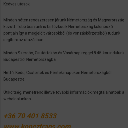
Kedves utasok,
Minden héten rendszeresen járunk Németország és Magyarország
között. Több buszunk is tartózkodik Németország különböző
pontjain így a megjelölt városokból (és vonzáskörzetéből) tudunk
segíteni az utazásban.
Minden Szerdán, Csütörtökön és Vasárnap reggel 8.45-kor indulunk
Budapestről Németországba.
Hétfő, Kedd, Csütörtök és Pénteki napokon Németországból
Budapestre.
Útiköltség, menetrend illetve további információk megtalálhatóak a
weboldalunkon.
+36 70 401 8533
www.koncztrans.com