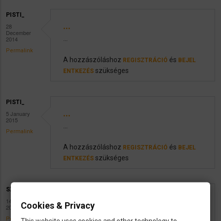
PISTI_
...
28
December
2014
...
Permalink
A hozzászóláshoz
és
REGISZTRÁCIÓ
BEJEL
szükséges
ENTKEZÉS
PISTI_
...
5 January
2015
...
Permalink
A hozzászóláshoz
és
REGISZTRÁCIÓ
BEJEL
szükséges
ENTKEZÉS
SZILI1234
utazás
14 January
Cookies & Privacy
2015
Érdeklődni szeretnék,hogy tudja-e valaki,hogy Bu
Permalink
This website uses cookies and other technology to