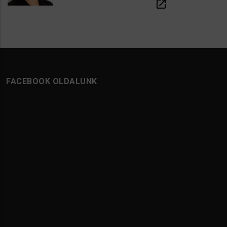
open_in_new
FACEBOOK OLDALUNK