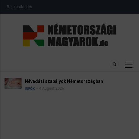
Ugrás
USER
Bejelentkezés
a
ACCOUNT
MENU
tartalomra
Névadási szabályok Németországban
4 August 2026
INFÓK