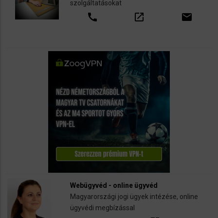
szolgáltatásokat
call
open_in_new
email
Webügyvéd - online ügyvéd
Magyarországi jogi ügyek intézése, online
ügyvédi megbízással