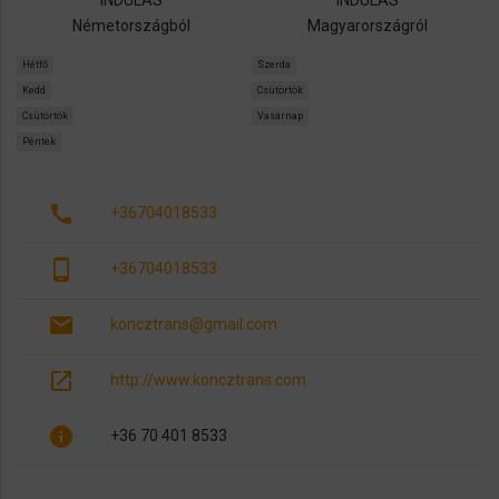
INDULÁS
INDULÁS
Németországból
Magyarországról
Hétfő
Szerda
Kedd
Csütörtök
Csütörtök
Vasárnap
Péntek
call
+36704018533
phone_android
+36704018533
email
koncztrans@gmail.com
open_in_new
http://www.koncztrans.com
info
+36 70 401 8533