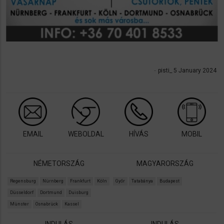
pisti_ 5 January 2024
EMAIL
WEBOLDAL
HÍVÁS
MOBIL
NÉMETORSZÁG
MAGYARORSZÁG
Regensburg
Nürnberg
Frankfurt
Köln
Győr
Tatabánya
Budapest
Düsseldorf
Dortmund
Duisburg
Münster
Osnabrück
Kassel