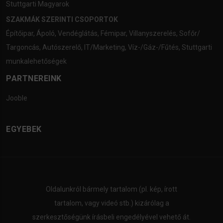
Stuttgarti Magyarok
SZAKMÁK SZERINTI CSOPORTOK
Építőipar
,
Ápoló
,
Vendéglátás
,
Fémipar
,
Villanyszerelés
,
Sofőr/
Targoncás
,
Autószerelő
,
IT/Marketing
,
Víz-/Gáz-/Fűtés
,
Stuttgarti
munkalehetőségek
PARTNEREINK
Jooble
EGYEBEK
Oldalunkról bármely tartalom (pl. kép, írott
tartalom, vagy videó stb.) kizárólag a
szerkesztőségünk írásbeli engedélyével vehető át.