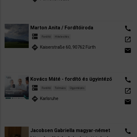
Marton Anita / Fordítóiroda
call
dns
Fordító
Hitelesítés
open_in_new
directions
Kaiserstraße 60, 90762 Fürth
email
Kovács Máté - fordító és ügyintéző
call
dns
Fordító
Tolmács
Ügyintézés
open_in_new
directions
Karlsruhe
email
Jacobsen Gabriella magyar-német
call