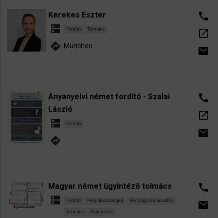
Kerekes Eszter
call
dns
Fordító
Tolmács
open_in_new
directions
München
email
Anyanyelvi német fordító - Szalai
call
László
open_in_new
dns
Fordító
email
directions
Magyar német ügyintézö tolmács
call
dns
Fordító
Helyi közösségek
Pénzügyi tanácsadás
email
Tolmács
Ügyintézés