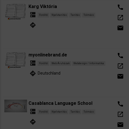
Karg Viktória
call
dns
Fordító
Nyelvtanítás
Tanítás
Tolmács
open_in_new
directions
email
myonlinebrand.de
call
dns
Fordító
Web Áruházak
Webdesign / Informatika
open_in_new
directions
Deutschland
email
Casablanca Language School
call
dns
Fordító
Nyelvtanítás
Tanítás
Tolmács
open_in_new
directions
email