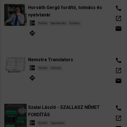
Horváth Gergő fordító, tolmács és
call
nyelvtanár
open_in_new
dns
Fordító
Nyelvtanítás
Tolmács
email
directions
Nemstra Translators
call
dns
Fordító
Tolmács
open_in_new
directions
email
Szalai László - SZALLASZ NÉMET
call
FORDÍTÁS
open_in_new
dns
Fordító
Ügyintézés