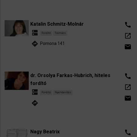
Katalin Schmitz-Molnár
call
dns
Fordító
Tolmács
open_in_new
directions
Pomona 141
email
dr. Orsolya Farkas-Hubrich, hiteles
call
fordító
open_in_new
dns
Fordító
Nyelvtanítás
email
directions
Nagy Beatrix
call