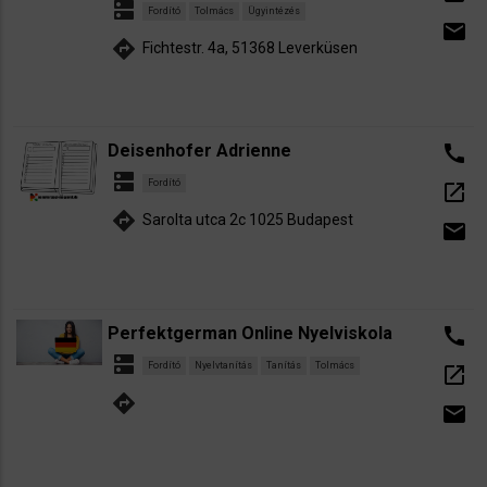
dns
Fordító
Tolmács
Ügyintézés
email
directions
Fichtestr. 4a, 51368 Leverküsen
Deisenhofer Adrienne
call
dns
Fordító
open_in_new
directions
Sarolta utca 2c 1025 Budapest
email
Perfektgerman Online Nyelviskola
call
dns
Fordító
Nyelvtanítás
Tanítás
Tolmács
open_in_new
directions
email