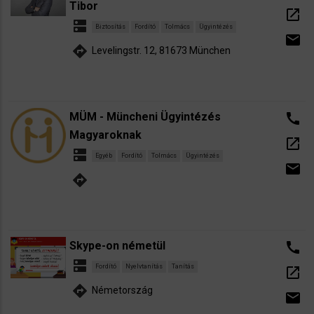
Tibor
open_in_new
dns
Biztosítás
Fordító
Tolmács
Ügyintézés
email
directions
Levelingstr. 12, 81673 München
MÜM - Müncheni Ügyintézés
call
Magyaroknak
open_in_new
dns
Egyéb
Fordító
Tolmács
Ügyintézés
email
directions
Skype-on németül
call
dns
Fordító
Nyelvtanítás
Tanítás
open_in_new
directions
Németország
email