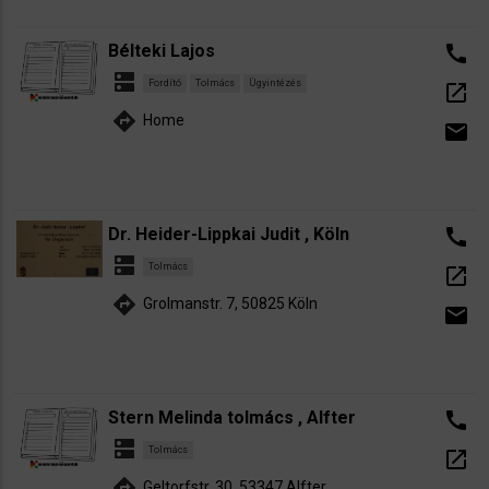
Bélteki Lajos
call
dns
Fordító
Tolmács
Ügyintézés
open_in_new
directions
Home
email
Dr. Heider-Lippkai Judit , Köln
call
dns
Tolmács
open_in_new
directions
Grolmanstr. 7, 50825 Köln
email
Stern Melinda tolmács , Alfter
call
dns
Tolmács
open_in_new
directions
Geltorfstr. 30, 53347 Alfter