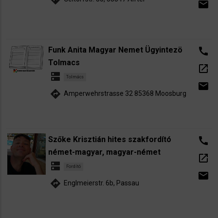
email
Funk Anita Magyar Nemet Ügyintezö
call
Tolmacs
open_in_new
dns
Tolmács
email
directions
Amperwehrstrasse 32 85368 Moosburg
Szőke Krisztián hites szakfordító
call
német-magyar, magyar-német
open_in_new
dns
Fordító
email
directions
Englmeierstr. 6b, Passau