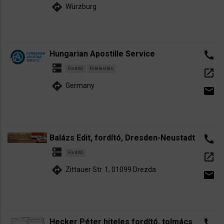
directions
Würzburg
Hungarian Apostille Service
call
dns
Fordító
Hitelesítés
open_in_new
directions
Germany
email
Balázs Edit, fordító, Dresden-Neustadt
call
dns
Fordító
open_in_new
directions
Zittauer Str. 1, 01099 Drezda
email
Hecker Péter hiteles fordító, tolmács
call