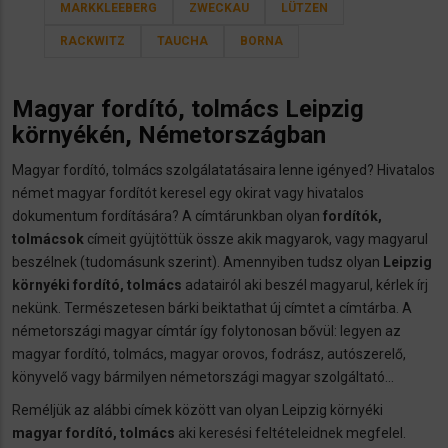
MARKKLEEBERG
ZWECKAU
LÜTZEN
RACKWITZ
TAUCHA
BORNA
Magyar fordító, tolmács Leipzig
környékén, Németországban
Magyar fordító, tolmács szolgálatatásaira lenne igényed? Hivatalos
német magyar fordítót keresel egy okirat vagy hivatalos
dokumentum fordítására? A címtárunkban olyan
fordítók,
tolmácsok
címeit gyüjtöttük össze akik magyarok, vagy magyarul
beszélnek (tudomásunk szerint). Amennyiben tudsz olyan
Leipzig
környéki fordító, tolmács
adatairól aki beszél magyarul, kérlek írj
nekünk. Természetesen bárki beiktathat új címtet a címtárba. A
németországi magyar címtár így folytonosan bővül: legyen az
magyar fordító, tolmács, magyar orovos, fodrász, autószerelő,
könyvelő vagy bármilyen németországi magyar szolgáltató...
Reméljük az alábbi címek között van olyan Leipzig környéki
magyar fordító, tolmács
aki keresési feltételeidnek megfelel.