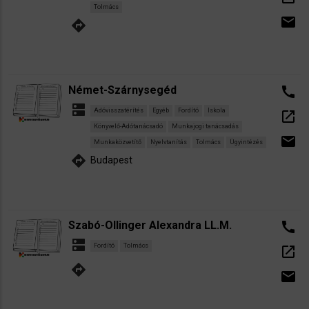
Tolmács
email
directions
Német-Szárnysegéd
call
dns
Adóvisszatérítés
Egyéb
Fordító
Iskola
open_in_new
Könyvelő-Adótanácsadó
Munkajogi tanácsadás
email
Munkaközvetítő
Nyelvtanítás
Tolmács
Ügyintézés
directions
Budapest
Szabó-Ollinger Alexandra LL.M.
call
dns
Fordító
Tolmács
open_in_new
directions
email