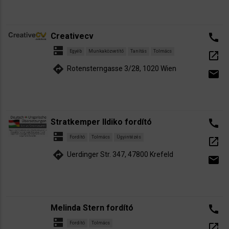
Creativecv
call
dns
Egyéb
Munkaközvetítő
Tanítás
Tolmács
open_in_new
directions
Rotensterngasse 3/28, 1020 Wien
email
Stratkemper Ildiko fordító
call
dns
Fordító
Tolmács
Ügyintézés
open_in_new
directions
Uerdinger Str. 347, 47800 Krefeld
email
Melinda Stern fordító
call
dns
Fordító
Tolmács
open_in_new