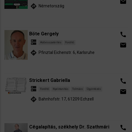
email
directions
Németország
Böte Gergely
call
dns
Adóvisszatérítés
Fordító
email
directions
Pfinztal Eichenstr. 6, Karlsruhe
Strickert Gabriella
call
dns
Fordító
Nyelvtanítás
Tolmács
Ügyintézés
email
directions
Bahnhofstr. 17, 61209 Echzell
Cégalapítás, székhely Dr. Szathmári
call