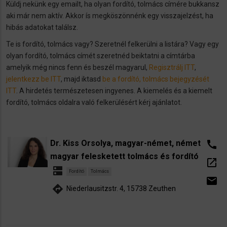
Küldj nekünk egy emailt, ha olyan fordító, tolmács címére bukkansz
aki már nem aktív. Akkor ís megköszönnénk egy visszajelzést, ha
hibás adatokat találsz.
Te is fordító, tolmács vagy? Szeretnél felkerülni a listára? Vagy egy
olyan fordító, tolmács címét szeretnéd beiktatni a címtárba
amelyik még nincs fenn és beszél magyarul,
Regisztrálj ITT
,
jelentkezz be ITT
, majd iktasd
be a fordító, tolmács bejegyzését
ITT
. A hirdetés természetesen ingyenes. A kiemelés és a kiemelt
fordító, tolmács oldalra való felkerülésért kérj ajánlatot.
Dr. Kiss Orsolya, magyar-német, német
call
magyar felesketett tolmács és fordító
open_in_new
dns
Fordító
Tolmács
email
directions
Niederlausitzstr. 4, 15738 Zeuthen