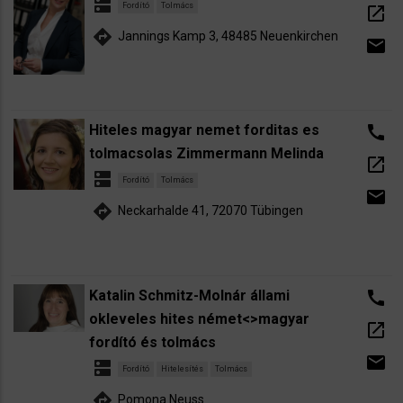
dns
Fordító
Tolmács
open_in_new
directions
Jannings Kamp 3, 48485 Neuenkirchen
email
Hiteles magyar nemet forditas es
call
tolmacsolas Zimmermann Melinda
open_in_new
dns
Fordító
Tolmács
email
directions
Neckarhalde 41, 72070 Tübingen
Katalin Schmitz-Molnár állami
call
okleveles hites német<>magyar
open_in_new
fordító és tolmács
email
dns
Fordító
Hitelesítés
Tolmács
directions
Pomona Neuss