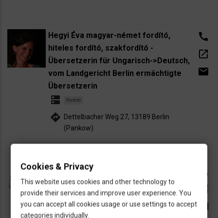
Hegyi Éva magyar-német fordító,
call
hiteles fordító, szakfordító -
open_in_new
Übersetzerin für Ungarisch->Deutsch,
email
vom Landgericht Berlin ermächtigte
Übersetzerin
dns
Fordító
directions
Dettelbacher Weg 27, 13189 Berlin
(Pankow)
Cookies & Privacy
Tóth Orsolya
call
This website uses cookies and other technology to
dns
Fordító
Tolmács
open_in_new
provide their services and improve user experience. You
directions
Reichenberger Str. 10, 85622 Feldkirchen
you can accept all cookies usage or use settings to accept
email
categories individually.