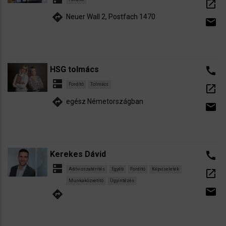
open_in_new
directions
Neuer Wall 2, Postfach 1470
email
HSG tolmács
call
dns
Fordító
Tolmács
open_in_new
directions
egész Németországban
email
Kerekes Dávid
call
dns
Adóvisszatérítés
Egyéb
Fordító
Képviseletek
open_in_new
Munkaközvetítő
Ügyintézés
email
directions