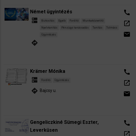
Német ügyintézés
call
dns
Biztosítás
Egyéb
Fordító
Munkaközvetítő
open_in_new
Nyelvtanítás
Pénzügyi tanácsadás
Tanítás
Tolmács
email
Ügyintézés
directions
Krämer Mónika
call
dns
Fordító
Ügyintézés
open_in_new
directions
Bajcsy u.
email
Gengeliczkiné Sümegi Eszter,
call
Leverküsen
open_in_new