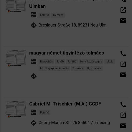
Ulmban
open_in_new
dns
Fordító
Tolmács
email
directions
Breslauer Straße 18, 89231 Neu-Ulm
magyar német ügyintézö tolmács
call
dns
Biztosítás
Egyéb
Fordító
Helyi közösségek
Iskola
open_in_new
Munkajogi tanácsadás
Tolmács
Ügyintézés
email
directions
Gabriel M. Trischler (M.A.) GCDF
call
dns
Fordító
open_in_new
directions
Georg-Münch-Str. 26 85604 Zorneding
email