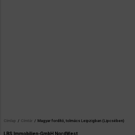
Címlap
/
Címtár
/
Magyar fordító, tolmács Leipzigban (Lipcsében)
Morzsa
LBS Immobilien-GmbH NordWest