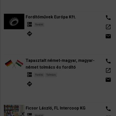
Fordítóművek Európa Kft.
call
dns
Fordító
open_in_new
directions
email
Tapasztalt német-magyar, magyar-
call
német tolmács és fordító
open_in_new
dns
Fordító
Tolmács
email
directions
Ficsor László, FL Intercoop KG
call
dns
Fordító