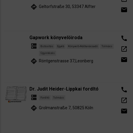
directions
Geltorfstraße 30, 53347 Alfter
email
Gapwork könyvelöiroda
call
dns
Biztosítás
Egyéb
Könyvelő-Adótanácsadó
Tolmács
open_in_new
Ügyintézés
email
directions
Röntgenstrasse 37,Leonberg
Dr. Judit Heider-Lippkai fordító
call
dns
Fordító
Tolmács
open_in_new
directions
Grolmanstraße 7, 50825 Köln
email