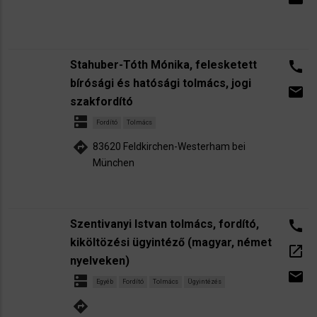
Stahuber-Tóth Mónika, felesketett
call
bírósági és hatósági tolmács, jogi
email
szakfordító
dns
Fordító
Tolmács
directions
83620 Feldkirchen-Westerham bei
München
Szentivanyi Istvan tolmács, fordító,
call
kiköltözési ügyintéző (magyar, német
open_in_new
nyelveken)
email
dns
Egyéb
Fordító
Tolmács
Ügyintézés
directions