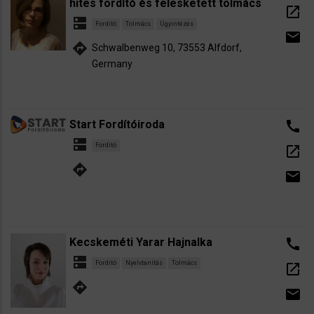
hites fordító és felesketett tolmács
open_in_new
dns
Fordító
Tolmács
Ügyintézés
email
directions
Schwalbenweg 10, 73553 Alfdorf,
Germany
Start Fordítóiroda
call
dns
Fordító
open_in_new
directions
email
Kecskeméti Yarar Hajnalka
call
dns
Fordító
Nyelvtanítás
Tolmács
open_in_new
directions
email