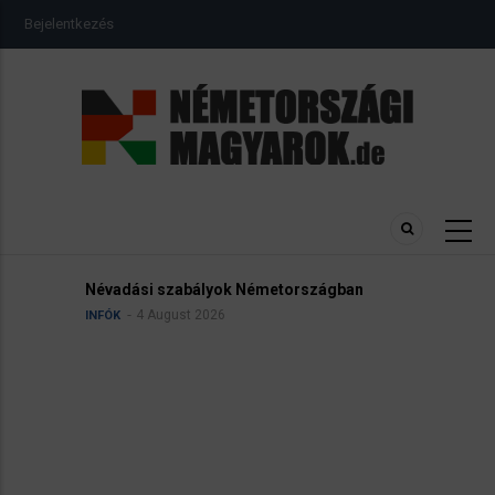
Ugrás
USER
Bejelentkezés
a
ACCOUNT
MENU
tartalomra
Névadási szabályok Németországban
4 August 2026
INFÓK