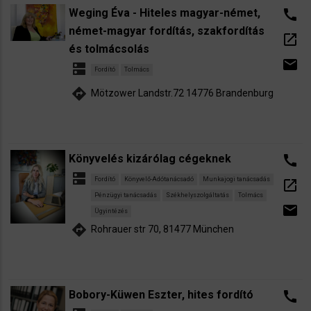
Weging Éva - Hiteles magyar-német,
call
német-magyar fordítás, szakfordítás
open_in_new
és tolmácsolás
email
dns
Fordító
Tolmács
directions
Mötzower Landstr.72 14776 Brandenburg
Könyvelés kizárólag cégeknek
call
dns
Fordító
Könyvelő-Adótanácsadó
Munkajogi tanácsadás
open_in_new
Pénzügyi tanácsadás
Székhelyszolgáltatás
Tolmács
email
Ügyintézés
directions
Rohrauer str 70, 81477 München
Bobory-Küwen Eszter, hites fordító
call