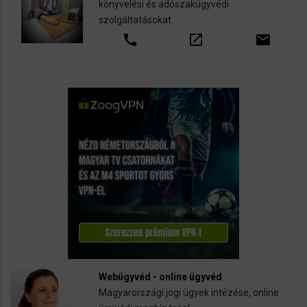
könyvelési és adószakügyvédi
szolgáltatásokat
call
open_in_new
email
Webügyvéd - online ügyvéd
Magyarországi jogi ügyek intézése, online