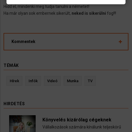
Hidd el, mindenki meg tudja tanulni a németet!
Ha már olyan sok embernek sikerült,
neked is sikerülni
fog!!!
Kommentek
TÉMÁK
Hírek
Infók
Videó
Munka
TV
HIRDETÉS
Könyvelés kizárólag cégeknek
Vállalkozások számára kínálunk teljeskörű