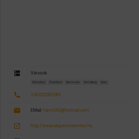
dns
Városok:
München
Frankfurt
Karlsruhe
Nürnberg
Köln
call
+36202283289
email
EMail:
hami345@hotmail.com
open_in_new
http://www.skypeonnemetul.hu