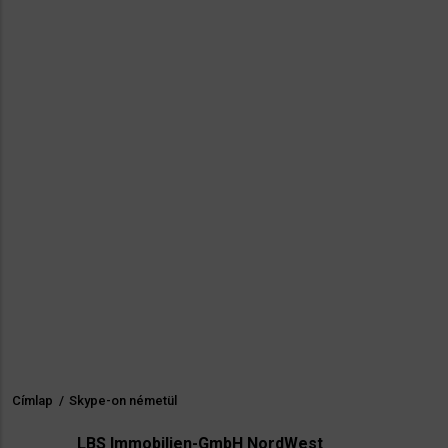
Címlap
/
Skype-on németül
Morzsa
LBS Immobilien-GmbH NordWest