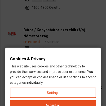
euro
1600-1800 €/netto
Bútor / Konyhabútor szerelők (f/n) -
Németország
Pin Personal
1523884064
dns
Asztalos, Faipar
map
Anzing
Karlsruhe
Nürnberg
Passau
Cookies & Privacy
euro
10€/óra + juttatások
This website uses cookies and other technology to
provide their services and improve user experience. You
you can accept all cookies usage or use settings to accept
categories individually.
CNC programozó, esztergályos, forgácsoló
Settings
- Németország
euwork
1522229092
dns
Accept all