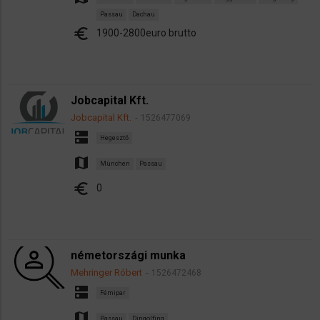
Passau
Dachau
euro
1900-2800euro brutto
Jobcapital Kft.
Jobcapital Kft.
1526477069
dns
Hegesztő
map
München
Passau
euro
0
németországi munka
Mehringer Róbert
1526472468
dns
Fémipar
map
Passau
Dingolfing