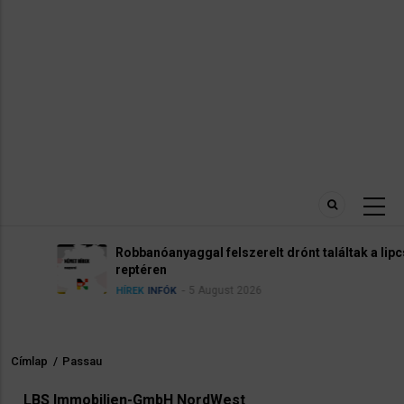
Robbanóanyaggal felszerelt drónt találtak a lipcsei
reptéren
5 August 2026
HÍREK
INFÓK
Címlap
/
Passau
Morzsa
LBS Immobilien-GmbH NordWest