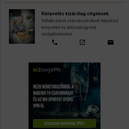
Könyvelés kizárólag cégeknek
Vállalkozások számára kínálunk teljeskörű
könyvelési és adószakügyvédi
szolgáltatásokat
call
open_in_new
email