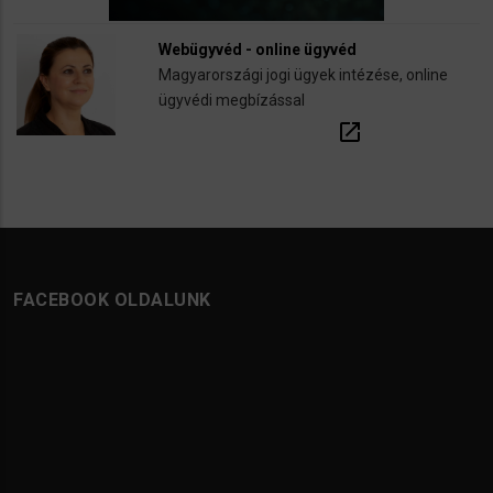
Webügyvéd - online ügyvéd
Magyarországi jogi ügyek intézése, online
ügyvédi megbízással
open_in_new
FACEBOOK OLDALUNK