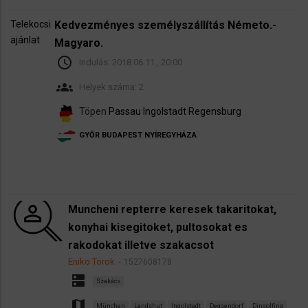
Telekocsi
Kedvezményes személyszállítás Németo.-
ajánlat
Magyaro.
schedule
Indulás:
2018.06.11., 20:00
groups
Helyek száma: 2
Töpen
Passau
Ingolstadt
Regensburg
GYŐR
BUDAPEST
NYÍREGYHÁZA
Muncheni repterre keresek takaritokat,
konyhai kisegitoket, pultosokat es
rakodokat illetve szakacsot
Eniko Torok
1527608178
dns
Szakács
map
München
Landshut
Ingolstadt
Deggendorf
Dingolfing