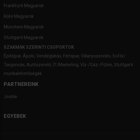
Frankfurti Magyarok
Kölni Magyarok
Müncheni Magyarok
Stuttgarti Magyarok
SZAKMÁK SZERINTI CSOPORTOK
Építőipar
,
Ápoló
,
Vendéglátás
,
Fémipar
,
Villanyszerelés
,
Sofőr/
Targoncás
,
Autószerelő
,
IT/Marketing
,
Víz-/Gáz-/Fűtés
,
Stuttgarti
munkalehetőségek
PARTNEREINK
Jooble
EGYEBEK